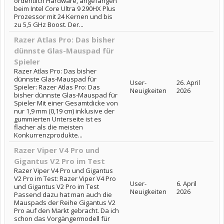
ordentlich Hardware, angefangen
beim Intel Core Ultra 9 290HX Plus
Prozessor mit 24 Kernen und bis
zu 5,5 GHz Boost. Der...
Razer Atlas Pro: Das bisher
dünnste Glas-Mauspad für
Spieler
Razer Atlas Pro: Das bisher
dünnste Glas-Mauspad für
User-
26. April
Spieler: Razer Atlas Pro: Das
Neuigkeiten
2026
bisher dünnste Glas-Mauspad für
Spieler Mit einer Gesamtdicke von
nur 1,9 mm (0,19 cm) inklusive der
gummierten Unterseite ist es
flacher als die meisten
Konkurrenzprodukte...
Razer Viper V4 Pro und
Gigantus V2 Pro im Test
Razer Viper V4 Pro und Gigantus
V2 Pro im Test: Razer Viper V4 Pro
User-
6. April
und Gigantus V2 Pro im Test
Neuigkeiten
2026
Passend dazu hat man auch die
Mauspads der Reihe Gigantus V2
Pro auf den Markt gebracht. Da ich
schon das Vorgängermodell für