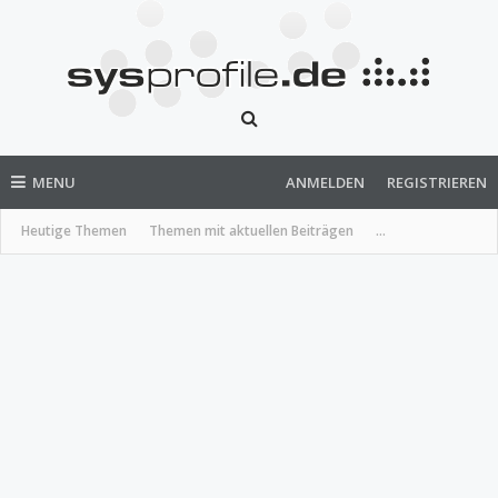
MENU
ANMELDEN
REGISTRIEREN
Heutige Themen
Themen mit aktuellen Beiträgen
...