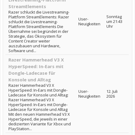
StreamElements
Razer schluckt die Livestreaming-
Sonntag
Plattform StreamElements: Razer
User-
um 21:43
schluckt die Livestreaming-
Neuigkeiten
Uhr
Plattform StreamElements Die
Übernahme sei begründet in der
Strategie, das Ökosystem für
Content Creator weiter
auszubauen und Hardware,
Software und...
Razer Hammerhead V3 X
HyperSpeed: In-Ears mit
Dongle-Ladecase für
Konsole und Alltag
Razer Hammerhead V3 X
HyperSpeed: In-Ears mit Dongle-
User-
12. Juli
Ladecase für Konsole und Alltag:
Neuigkeiten
2026
Razer Hammerhead V3 X
HyperSpeed: In-Ears mit Dongle-
Ladecase für Konsole und Alltag
Mit den neuen Hammerhead V3 X
HyperSpeed, die jeweils in einer
dedizierten Variante für Xbox und
PlayStation...