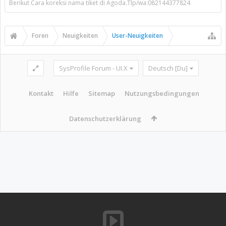
Berikut Cara koreksi nama tiket di Agoda.Tlp/wa:082144377824
Foren
Neuigkeiten
User-Neuigkeiten
SysProfile Forum - UI.X
Deutsch [Du]
Kontakt
Hilfe
Sitemap
Nutzungsbedingungen
Datenschutzerklärung