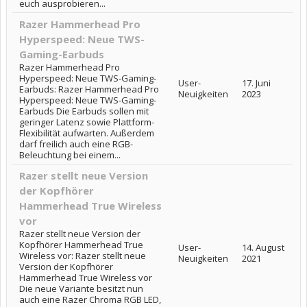
euch ausprobieren...
Razer Hammerhead Pro
Hyperspeed: Neue TWS-
Gaming-Earbuds
Razer Hammerhead Pro
Hyperspeed: Neue TWS-Gaming-
User-
17. Juni
Earbuds: Razer Hammerhead Pro
Neuigkeiten
2023
Hyperspeed: Neue TWS-Gaming-
Earbuds Die Earbuds sollen mit
geringer Latenz sowie Plattform-
Flexibilität aufwarten. Außerdem
darf freilich auch eine RGB-
Beleuchtung bei einem...
Razer stellt neue Version
der Kopfhörer
Hammerhead True Wireless
vor
Razer stellt neue Version der
Kopfhörer Hammerhead True
User-
14. August
Wireless vor: Razer stellt neue
Neuigkeiten
2021
Version der Kopfhörer
Hammerhead True Wireless vor
Die neue Variante besitzt nun
auch eine Razer Chroma RGB LED,