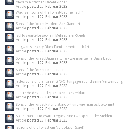
diesem einfachen Befehl klonen
Article
posted
27. Februar 2023
Wachsen Sons of the forest-Bäume nach?
Article
posted
27. Februar 2023
Sons of the forest Modern Axe Standort
Article
posted
27. Februar 2023
Ist Hogwarts-Legacy ein Mehrspieler-Spiel?
Article
posted
27. Februar 2023
Hogwarts Legacy Black Familienmotto erklärt
Article
posted
27. Februar 2023
Sons of the forest Bauanleitung - wie man seine Basis baut
Article
posted
27. Februar 2023
Sons of the forest Ende erklärt
Article
posted
27. Februar 2023
Jedes Sons of the forest GPS-Ortungsgerät und seine Verwendung
Article
posted
27. Februar 2023
Das Ende des Dead Space Remakes erklärt
Article
posted
27. Februar 2023
Sons of the forest katana Standort und wie man es bekommt
Article
posted
27. Februar 2023
Sollte man in Hogwarts Legacy eine Fwooper-Feder stehlen?
Article
posted
27. Februar 2023
Ist Sons of the forest ein Multiplayer-Spiel?