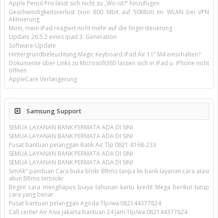
Apple Pencil Pro lässt sich nicht zu „Wo ist?“ hinzufügen
Geschwindigkeitsverlust (von 800 Mbit auf 50Mbit) im WLAN bei VPN
Aktivierung
Moin, mein iPad reagiert nicht mehr auf die fingersteuerung
Update 26.5.2 eines ipad 3. Generation
Software-Update
Hintergrundbeleuchtung Magic Keyboard iPad Air 11’’ M4 einschalten?
Dokumente über Links zu Microsoft365 lassen sich in iPad u. iPhone nicht
öffnen
AppleCare Verlängerung
Samsung Support
SEMUA LAYANAN BANK PERMATA ADA DI SINI
SEMUA LAYANAN BANK PERMATA ADA DI SINI
Pusat bantuan pelanggan Batik Air.Tlp:0821-8168-233
SEMUA LAYANAN BANK PERMATA ADA DI SINI
SEMUA LAYANAN BANK PERMATA ADA DI SINI
SimAk" panduan Cara buka blokr BRmo tanpa ke bank layanan cara atasi
akun BRmo terblokr
Begini cara menghapus biaya tahunan kartu kredit Mega berikut tutup
cara yang benar
Pusat bantuan pelanggan Agoda.Tlp/wa:082144377824
Call center Air Asia Jakarta bantuan 24 jam.Tlp/wa:082144377824