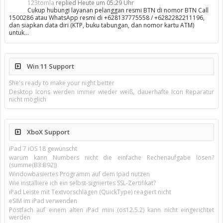
123tomla
replied
Heute um 05:29 Uhr
Cukup hubungi layanan pelanggan resmi BTN di nomor BTN Call
1500286 atau WhatsApp resmi di +628137775558 / +6282282211196,
dan siapkan data diri (KTP, buku tabungan, dan nomor kartu ATM)
untuk…
Win 11 Support
She's ready to make your night better
Desktop Icons werden immer wieder weiß, dauerhafte Icon Reparatur
nicht möglich
XboX Support
iPad 7 iOS 18 gewünscht
warum kann Numbers nicht die einfache Rechenaufgabe lösen?
(summe(B3:B92))
Windowbasiertes Programm auf dem Ipad nutzen
Wie installiere ich ein selbst-signiertes SSL-Zertifikat?
iPad Leiste mit Textvorschlägen (QuickType) reagiert nicht
eSIM im iPad verwenden
Postfach auf einem alten iPad mini (os12.5.2) kann nicht eingerichtet
werden