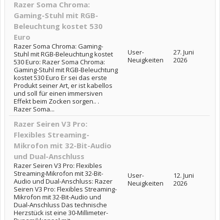
Razer Soma Chroma:
Gaming-Stuhl mit RGB-
Beleuchtung kostet 530
Euro
Razer Soma Chroma: Gaming-
User-
27. Juni
Stuhl mit RGB-Beleuchtung kostet
Neuigkeiten
2026
530 Euro: Razer Soma Chroma:
Gaming-Stuhl mit RGB-Beleuchtung
kostet 530 Euro Er sei das erste
Produkt seiner Art, er ist kabellos
und soll für einen immersiven
Effekt beim Zocken sorgen.. .
Razer Soma...
Razer Seiren V3 Pro:
Flexibles Streaming-
Mikrofon mit 32-Bit-Audio
und Dual-Anschluss
Razer Seiren V3 Pro: Flexibles
Streaming-Mikrofon mit 32-Bit-
User-
12. Juni
Audio und Dual-Anschluss: Razer
Neuigkeiten
2026
Seiren V3 Pro: Flexibles Streaming-
Mikrofon mit 32-Bit-Audio und
Dual-Anschluss Das technische
Herzstück ist eine 30-Millimeter-