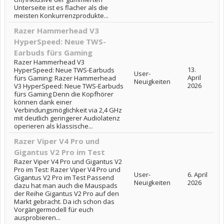
Unterseite ist es flacher als die
meisten Konkurrenzprodukte...
Razer Hammerhead V3
HyperSpeed: Neue TWS-
Earbuds fürs Gaming
Razer Hammerhead V3
13.
HyperSpeed: Neue TWS-Earbuds
User-
April
fürs Gaming: Razer Hammerhead
Neuigkeiten
2026
V3 HyperSpeed: Neue TWS-Earbuds
fürs Gaming Denn die Kopfhörer
können dank einer
Verbindungsmöglichkeit via 2,4 GHz
mit deutlich geringerer Audiolatenz
operieren als klassische...
Razer Viper V4 Pro und
Gigantus V2 Pro im Test
Razer Viper V4 Pro und Gigantus V2
Pro im Test: Razer Viper V4 Pro und
User-
6. April
Gigantus V2 Pro im Test Passend
Neuigkeiten
2026
dazu hat man auch die Mauspads
der Reihe Gigantus V2 Pro auf den
Markt gebracht. Da ich schon das
Vorgängermodell für euch
ausprobieren...