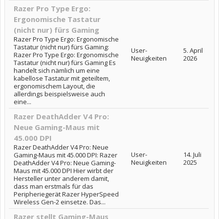
Razer Pro Type Ergo:
Ergonomische Tastatur
(nicht nur) fürs Gaming
Razer Pro Type Ergo: Ergonomische
Tastatur (nicht nur) fürs Gaming:
User-
5. April
Razer Pro Type Ergo: Ergonomische
Neuigkeiten
2026
Tastatur (nicht nur) fürs Gaming Es
handelt sich nämlich um eine
kabellose Tastatur mit geteiltem,
ergonomischem Layout, die
allerdings beispielsweise auch
eine...
Razer DeathAdder V4 Pro:
Neue Gaming-Maus mit
45.000 DPI
Razer DeathAdder V4 Pro: Neue
User-
14. Juli
Gaming-Maus mit 45.000 DPI: Razer
Neuigkeiten
2025
DeathAdder V4 Pro: Neue Gaming-
Maus mit 45.000 DPI Hier wirbt der
Hersteller unter anderem damit,
dass man erstmals für das
Peripheriegerät Razer HyperSpeed
Wireless Gen-2 einsetze. Das...
Razer stellt Gaming-Maus