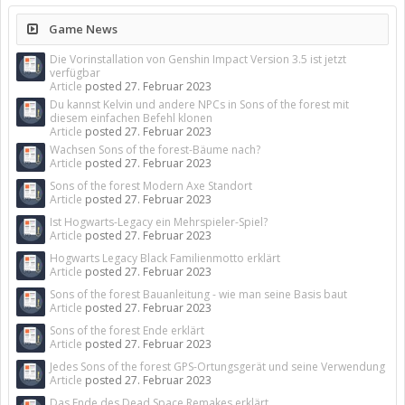
Game News
Die Vorinstallation von Genshin Impact Version 3.5 ist jetzt
verfügbar
Article
posted
27. Februar 2023
Du kannst Kelvin und andere NPCs in Sons of the forest mit
diesem einfachen Befehl klonen
Article
posted
27. Februar 2023
Wachsen Sons of the forest-Bäume nach?
Article
posted
27. Februar 2023
Sons of the forest Modern Axe Standort
Article
posted
27. Februar 2023
Ist Hogwarts-Legacy ein Mehrspieler-Spiel?
Article
posted
27. Februar 2023
Hogwarts Legacy Black Familienmotto erklärt
Article
posted
27. Februar 2023
Sons of the forest Bauanleitung - wie man seine Basis baut
Article
posted
27. Februar 2023
Sons of the forest Ende erklärt
Article
posted
27. Februar 2023
Jedes Sons of the forest GPS-Ortungsgerät und seine Verwendung
Article
posted
27. Februar 2023
Das Ende des Dead Space Remakes erklärt