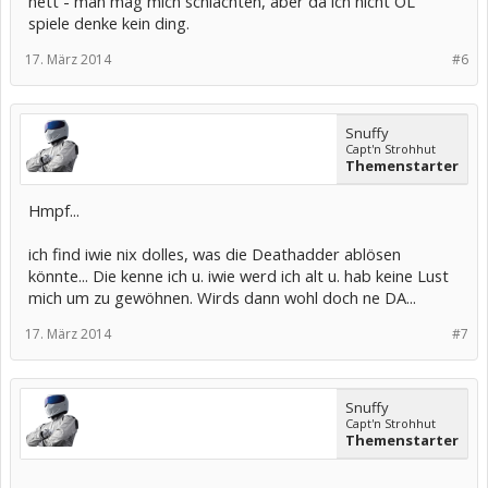
nett - man mag mich schlachten, aber da ich nicht OL
spiele denke kein ding.
17. März 2014
#6
Snuffy
Capt'n Strohhut
Themenstarter
Hmpf...
ich find iwie nix dolles, was die Deathadder ablösen
könnte... Die kenne ich u. iwie werd ich alt u. hab keine Lust
mich um zu gewöhnen. Wirds dann wohl doch ne DA...
17. März 2014
#7
Snuffy
Capt'n Strohhut
Themenstarter