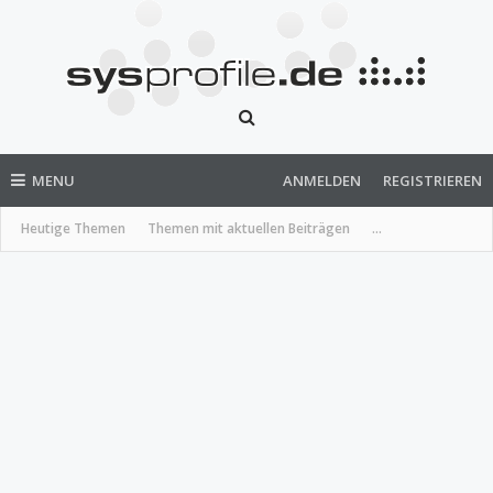
MENU
ANMELDEN
REGISTRIEREN
Heutige Themen
Themen mit aktuellen Beiträgen
...