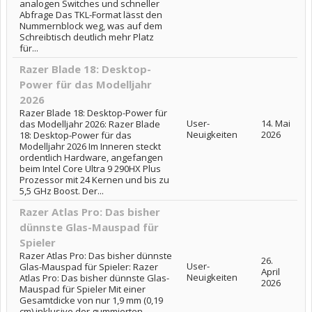
analogen Switches und schneller
Abfrage Das TKL-Format lässt den
Nummernblock weg, was auf dem
Schreibtisch deutlich mehr Platz
für...
Razer Blade 18: Desktop-
Power für das Modelljahr
2026
Razer Blade 18: Desktop-Power für
User-
14. Mai
das Modelljahr 2026: Razer Blade
Neuigkeiten
2026
18: Desktop-Power für das
Modelljahr 2026 Im Inneren steckt
ordentlich Hardware, angefangen
beim Intel Core Ultra 9 290HX Plus
Prozessor mit 24 Kernen und bis zu
5,5 GHz Boost. Der...
Razer Atlas Pro: Das bisher
dünnste Glas-Mauspad für
Spieler
Razer Atlas Pro: Das bisher dünnste
26.
User-
Glas-Mauspad für Spieler: Razer
April
Neuigkeiten
Atlas Pro: Das bisher dünnste Glas-
2026
Mauspad für Spieler Mit einer
Gesamtdicke von nur 1,9 mm (0,19
cm) inklusive der gummierten