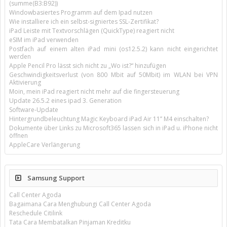
(summe(B3:B92))
Windowbasiertes Programm auf dem Ipad nutzen
Wie installiere ich ein selbst-signiertes SSL-Zertifikat?
iPad Leiste mit Textvorschlägen (QuickType) reagiert nicht
eSIM im iPad verwenden
Postfach auf einem alten iPad mini (os12.5.2) kann nicht eingerichtet
werden
Apple Pencil Pro lässt sich nicht zu „Wo ist?“ hinzufügen
Geschwindigkeitsverlust (von 800 Mbit auf 50Mbit) im WLAN bei VPN
Aktivierung
Moin, mein iPad reagiert nicht mehr auf die fingersteuerung
Update 26.5.2 eines ipad 3. Generation
Software-Update
Hintergrundbeleuchtung Magic Keyboard iPad Air 11’’ M4 einschalten?
Dokumente über Links zu Microsoft365 lassen sich in iPad u. iPhone nicht
öffnen
AppleCare Verlängerung
Samsung Support
Call Center Agoda
Bagaimana Cara Menghubungi Call Center Agoda
Reschedule Citilink
Tata Cara Membatalkan Pinjaman Kreditku