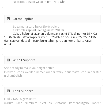
NewsBot
posted
Gestern um 14:12 Uhr
Latest Replies
Bagaimana cara buka Blokir bale...
123tomla
replied
Freitag um 05:29 Uhr
Cukup hubungi layanan pelanggan resmi BTN di nomor BTN Call
1500286 atau WhatsApp resmi di +628137775558 / +6282282211196,
dan siapkan data diri (KTP, buku tabungan, dan nomor kartu ATM)
untuk…
Win 11 Support
She's ready to make your night better
Desktop Icons werden immer wieder weiß, dauerhafte Icon Reparatur
nicht möglich
XboX Support
iPad 7 iOS 18 gewünscht
warum kann Numbers nicht die einfache Rechenaufgabe lösen?