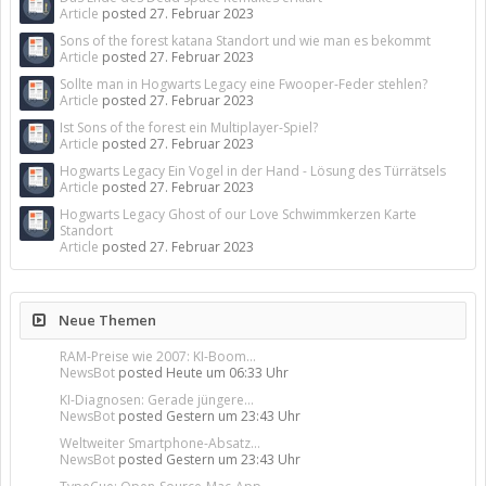
Article
posted
27. Februar 2023
Sons of the forest katana Standort und wie man es bekommt
Article
posted
27. Februar 2023
Sollte man in Hogwarts Legacy eine Fwooper-Feder stehlen?
Article
posted
27. Februar 2023
Ist Sons of the forest ein Multiplayer-Spiel?
Article
posted
27. Februar 2023
Hogwarts Legacy Ein Vogel in der Hand - Lösung des Türrätsels
Article
posted
27. Februar 2023
Hogwarts Legacy Ghost of our Love Schwimmkerzen Karte
Standort
Article
posted
27. Februar 2023
Neue Themen
RAM-Preise wie 2007: KI-Boom...
NewsBot
posted
Heute um 06:33 Uhr
KI-Diagnosen: Gerade jüngere...
NewsBot
posted
Gestern um 23:43 Uhr
Weltweiter Smartphone-Absatz...
NewsBot
posted
Gestern um 23:43 Uhr