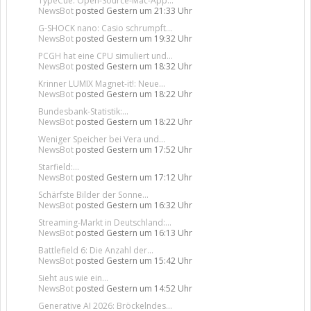
TypeCue: Open-Source-Mac-App...
NewsBot
posted
Gestern um 21:33 Uhr
G-SHOCK nano: Casio schrumpft...
NewsBot
posted
Gestern um 19:32 Uhr
PCGH hat eine CPU simuliert und...
NewsBot
posted
Gestern um 18:32 Uhr
Krinner LUMIX Magnet-it!: Neue...
NewsBot
posted
Gestern um 18:22 Uhr
Bundesbank-Statistik:...
NewsBot
posted
Gestern um 18:22 Uhr
Weniger Speicher bei Vera und...
NewsBot
posted
Gestern um 17:52 Uhr
Starfield:...
NewsBot
posted
Gestern um 17:12 Uhr
Schärfste Bilder der Sonne...
NewsBot
posted
Gestern um 16:32 Uhr
Streaming-Markt in Deutschland:...
NewsBot
posted
Gestern um 16:13 Uhr
Battlefield 6: Die Anzahl der...
NewsBot
posted
Gestern um 15:42 Uhr
Sieht aus wie ein...
NewsBot
posted
Gestern um 14:52 Uhr
Generative AI 2026: Bröckelndes...