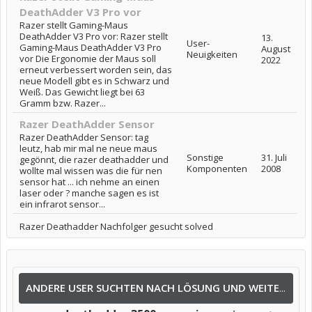
DeathAdder V3 Pro vor
Razer stellt Gaming-Maus
DeathAdder V3 Pro vor: Razer stellt
13.
User-
Gaming-Maus DeathAdder V3 Pro
August
Neuigkeiten
vor Die Ergonomie der Maus soll
2022
erneut verbessert worden sein, das
neue Modell gibt es in Schwarz und
Weiß. Das Gewicht liegt bei 63
Gramm bzw. Razer...
Razer DeathAdder Sensor
Razer DeathAdder Sensor: tag
leutz, hab mir mal ne neue maus
Sonstige
31. Juli
gegönnt, die razer deathadder und
Komponenten
2008
wollte mal wissen was die für nen
sensor hat ... ich nehme an einen
laser oder ? manche sagen es ist
ein infrarot sensor...
Razer Deathadder Nachfolger gesucht solved
ANDERE USER SUCHTEN NACH LÖSUNG UND WEITEREN INFOS NACH: