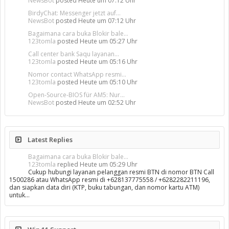
NewsBot
posted
Heute um 07:12 Uhr
BirdyChat: Messenger jetzt auf...
NewsBot
posted
Heute um 07:12 Uhr
Bagaimana cara buka Blokir bale...
123tomla
posted
Heute um 05:27 Uhr
Call center bank Saqu layanan...
123tomla
posted
Heute um 05:16 Uhr
Nomor contact WhatsApp resmi...
123tomla
posted
Heute um 05:10 Uhr
Open-Source-BIOS für AM5: Nur...
NewsBot
posted
Heute um 02:52 Uhr
Latest Replies
Bagaimana cara buka Blokir bale...
123tomla
replied
Heute um 05:29 Uhr
Cukup hubungi layanan pelanggan resmi BTN di nomor BTN Call
1500286 atau WhatsApp resmi di +628137775558 / +6282282211196,
dan siapkan data diri (KTP, buku tabungan, dan nomor kartu ATM)
untuk…