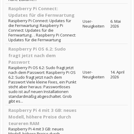
Raspberry Pi Connect:
Updates für die Fernwartung
Raspberry Pi Connect: Updates für
User-
6. Mai
die Fernwartung: Raspberry Pi
Neuigkeiten
2026
Connect: Updates für die
Fernwartung . . Raspberry Pi Connect:
Updates für die Fernwartung
Raspberry Pi OS 6.2: Sudo
fragt jetzt nach dem
Passwort
Raspberry Pi OS 6.2: Sudo fragt jetzt
User-
14. April
nach dem Passwort: Raspberry Pi OS
Neuigkeiten
2026
6.2: Sudo fragt jetzt nach dem
Passwort Viele kleine Fixes, ein Punkt
sticht aber heraus: Passwortloses
sudo ist auf neuen Installationen
standardmäßig abgeschaltet. Grob
gibt es...
Raspberry Pi 4 mit 3 GB: neues
Modell, höhere Preise durch
teureren RAM
Raspberry Pi 4 mit 3 GB: neues
Modell, höhere Preise durch