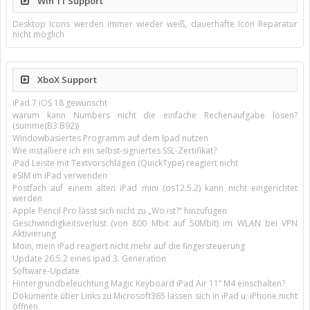
Win 11 Support
Desktop Icons werden immer wieder weiß, dauerhafte Icon Reparatur
nicht möglich
XboX Support
iPad 7 iOS 18 gewünscht
warum kann Numbers nicht die einfache Rechenaufgabe lösen?
(summe(B3:B92))
Windowbasiertes Programm auf dem Ipad nutzen
Wie installiere ich ein selbst-signiertes SSL-Zertifikat?
iPad Leiste mit Textvorschlägen (QuickType) reagiert nicht
eSIM im iPad verwenden
Postfach auf einem alten iPad mini (os12.5.2) kann nicht eingerichtet
werden
Apple Pencil Pro lässt sich nicht zu „Wo ist?“ hinzufügen
Geschwindigkeitsverlust (von 800 Mbit auf 50Mbit) im WLAN bei VPN
Aktivierung
Moin, mein iPad reagiert nicht mehr auf die fingersteuerung
Update 26.5.2 eines ipad 3. Generation
Software-Update
Hintergrundbeleuchtung Magic Keyboard iPad Air 11’’ M4 einschalten?
Dokumente über Links zu Microsoft365 lassen sich in iPad u. iPhone nicht
öffnen