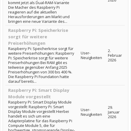
2026
kommt jetzt als Dual-RAM-Variante
Die Macher des Raspberry Pi
reagieren auf die aktuellen
Herausforderungen am Markt und
bringen eine neue Variante des...
Raspberry Pi: Speicherkrise
sorgt für weitere
Preiserhöhungen
Raspberry Pi: Speicherkrise sorgt für
2.
User-
weitere Preiserhöhungen: Raspberry
Februar
Neuigkeiten
Pi: Speicherkrise sorgt für weitere
2026
Preiserhöhungen Bei RAM gibt es
teilweise gegenüber Anfang 2025
Preiserhöhungen von 300 bis 400 %.
Die Raspberry Pi Foundation hatte
darauf bereits...
Raspberry Pi: Smart Display
Module vorgestellt
Raspberry Pi: Smart Display Module
vorgestellt: Raspberry Pi: Smart
29.
User-
Display Module vorgestellt Hierbei
Januar
Neuigkeiten
handelt es sich um eine
2026
Adapterplatine für das Raspberry Pi
Compute Module 5, die für
hochwertige, stromsparende Display-