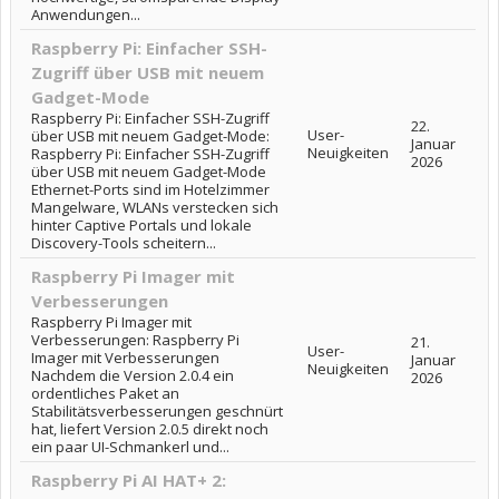
Anwendungen...
Raspberry Pi: Einfacher SSH-
Zugriff über USB mit neuem
Gadget-Mode
Raspberry Pi: Einfacher SSH-Zugriff
22.
User-
über USB mit neuem Gadget-Mode:
Januar
Neuigkeiten
Raspberry Pi: Einfacher SSH-Zugriff
2026
über USB mit neuem Gadget-Mode
Ethernet-Ports sind im Hotelzimmer
Mangelware, WLANs verstecken sich
hinter Captive Portals und lokale
Discovery-Tools scheitern...
Raspberry Pi Imager mit
Verbesserungen
Raspberry Pi Imager mit
Verbesserungen: Raspberry Pi
21.
User-
Imager mit Verbesserungen
Januar
Neuigkeiten
Nachdem die Version 2.0.4 ein
2026
ordentliches Paket an
Stabilitätsverbesserungen geschnürt
hat, liefert Version 2.0.5 direkt noch
ein paar UI-Schmankerl und...
Raspberry Pi AI HAT+ 2: