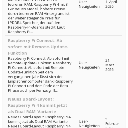
User-
1. April
teureren RAM: Raspberry Pi 4 mit 3
Neuigkeiten
2026
GB: neues Modell, höhere Preise
durch teureren RAM Hintergrund ist
der weiter steigende Preis für
LPDDR4-Speicher, der auf den
Raspberry-Pi-Boards steckt. Laut
Raspberry Pi...
Raspberry Pi Connect: Ab
sofort mit Remote-Update-
Funktion
Raspberry Pi Connect: Ab sofort mit
21.
User-
Remote-Update-Funktion: Raspberry
März
Neuigkeiten
Pi Connect: Ab sofort mit Remote-
2026
Update-Funktion Seit dem
vergangenen Jahr lässt sich der
Einplatinencomputer dank Raspberry
Pi Connect und dem Ende der Beta-
Phase auch per Fernzugriff...
Neues Board-Layout:
Raspberry Pi 4 kommt jetzt
als Dual-RAM-Variante
Neues Board-Layout: Raspberry Pi 4
5.
User-
kommt jetzt als Dual-RAM-Variante:
Februar
Neuigkeiten
Neues Board-Layout: Raspberry Pi 4