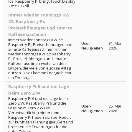
(ca. Raspberry Pi bringt Touch Display
2 mit 10 Zoll
Immer wieder sonntags KW
22: Raspberry Pi,
Preiserhöhungen und smarte
Kaffeemaschinen
Immer wieder sonntags KW 22:
User-
31. Mai
Raspberry Pi, Preiserhöhungen und
Neuigkeiten
2026
smarte Kaffeemaschinen: Immer
wieder sonntags KW 22: Raspberry
Pi, Preiserhöhungen und smarte
Kaffeemaschinen weiter an den
Dingen, die viele von euch im Alltag
nutzen. Dazu kommt: Energie bleibt
ein Thema,...
Raspberry Pi 6 und die Lage
beim Zero 2 W
Raspberry Pi 6 und die Lage beim
Zero 2 W: Raspberry Pi 6 und die
User-
25. Mai
Lage beim Zero 2 W Die
Neuigkeiten
2026
Verantwortlichen hinter dem
Raspberry Pi haben sich bei Reddit
zur künftigen Planung geäußert und
bremsen die Erwartungen für die
nahe Zukunft....