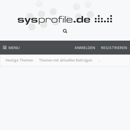
MENU
ANMELDEN
REGISTRIEREN
Heutige Themen
Themen mit aktuellen Beiträgen
...