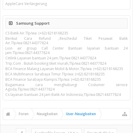
AppleCare Verlängerung
Samsung Support
CS Batik Air.Tlp/wa: (+62) 8218168235
Berikut Cara Refund ,.Reschedul Tiket Pesawat Batik
Air.Tlp/wa:082144377824
Lion air group Call Center Bantuan layanan bantuan 24
jam.Tlp/wa:082144377824
Citilink Layanan bantuan 24 jam.Tlp/wa:082144377824
Trip.Com . Butuh booking tiket murah,Tlp/wa:082144377824
BCA Finance Malang Layanan Mobil & Motor.Tlp/wa: (+62) 8218168235
BCA Multifinance Surabaya Timur.Tlp/wa: (+62) 8218168235
BCA Finance Surabaya Klampis.Tlp/wa: (+62) 8218168235
Bagaimana cara menghubungi Costumer service
Agoda,Tlp/wa:082144377824
Cs layanan bantuan 24 jam Batik Air Indonesia,Tlp/wa:082144377824
Foren
Neuigkeiten
User-Neuigkeiten
SysProfile Forum - UI.X
Deutsch [Du]