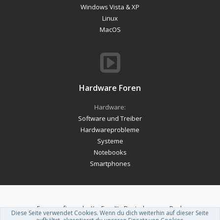
Windows Vista & XP
Linux
MacOS
Hardware Foren
Hardware:
Software und Treiber
Hardwareprobleme
Systeme
Notebooks
Smartphones
Forum software by XenForo™
-
Deutsch von xenDach
Diese Seite verwendet Cookies. Wenn du dich weiterhin auf dieser Seite
Theme designed by
ThemeHouse
.