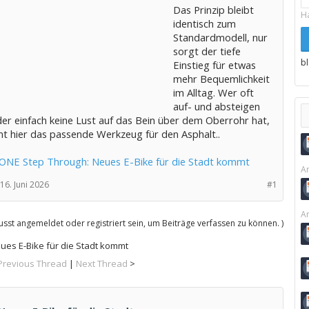
Das Prinzip bleibt
H
identisch zum
Standardmodell, nur
sorgt der tiefe
b
Einstieg für etwas
mehr Bequemlichkeit
im Alltag. Wer oft
auf- und absteigen
er einfach keine Lust auf das Bein über dem Oberrohr hat,
 hier das passende Werkzeug für den Asphalt..
 ONE Step Through: Neues E-Bike für die Stadt kommt
Ar
16. Juni 2026
#1
Ar
sst angemeldet oder registriert sein, um Beiträge verfassen zu können. )
ues E-Bike für die Stadt kommt
Previous Thread
|
Next Thread
>