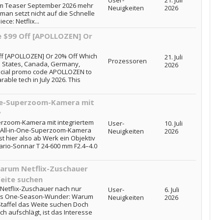
User-
21. Juli
r im Teaser September 2026 mehr
Neuigkeiten
2026
man setzt nicht auf die Schnelle
ce: Netflix...
e $99 Off [APOLLOZEN] Or
ff [APOLLOZEN] Or 20% Off Which
21. Juli
Prozessoren
d States, Canada, Germany,
2026
pecial promo code APOLLOZEN to
able tech in July 2026. This
One-Superzoom-Kamera mit
v
erzoom-Kamera mit integriertem
User-
10. Juli
e All-in-One-Superzoom-Kamera
Neuigkeiten
2026
ist hier also ab Werk ein Objektiv
ario-Sonnar T 24-600 mm F2.4–4.0
arum Netflix-Zuschauer
Weite suchen
etflix-Zuschauer nach nur
User-
6. Juli
 Das One-Season-Wunder: Warum
Neuigkeiten
2026
Staffel das Weite suchen Doch
ch aufschlägt, ist das Interesse