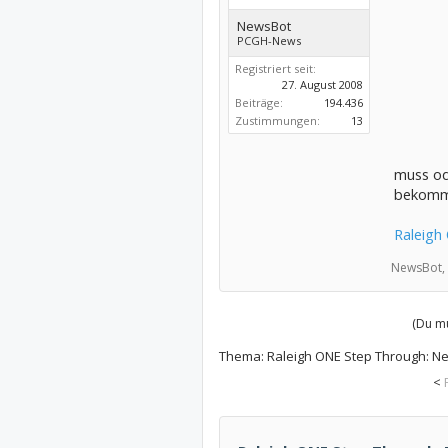
NewsBot
PCGH-News
Registriert seit:
27. August 2008
Beiträge:
194.436
Zustimmungen:
13
muss od
bekommt
Raleigh
NewsBot,
(Du mu
Thema:
Raleigh ONE Step Through: Ne
<