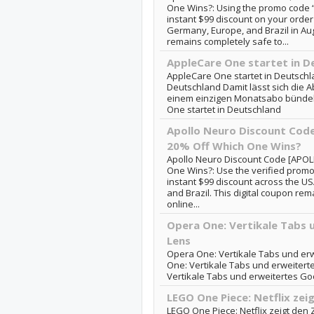
One Wins?: Using the promo code
instant $99 discount on your orde
Germany, Europe, and Brazil in Au
remains completely safe to...
AppleCare One startet in D
AppleCare One startet in Deutschl
Deutschland Damit lässt sich die 
einem einzigen Monatsabo bündeln
One startet in Deutschland
Apollo Neuro Discount Cod
20% Off Which One Wins?
Apollo Neuro Discount Code [APOL
One Wins?: Use the verified prom
instant $99 discount across the U
and Brazil. This digital coupon rema
online...
Opera One: Vertikale Tabs 
Lens
Opera One: Vertikale Tabs und er
One: Vertikale Tabs und erweitert
Vertikale Tabs und erweitertes Go
LEGO One Piece: Netflix zei
LEGO One Piece: Netflix zeigt den 