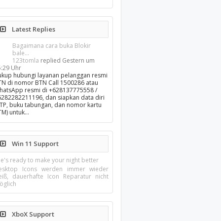
Latest Replies
Bagaimana cara buka Blokir
bale...
123tomla
replied
Gestern um
5:29 Uhr
ukup hubungi layanan pelanggan resmi
TN di nomor BTN Call 1500286 atau
hatsApp resmi di +628137775558 /
6282282211196, dan siapkan data diri
KTP, buku tabungan, dan nomor kartu
TM) untuk…
Win 11 Support
e's ready to make your night better
esktop Icons werden immer wieder
eiß, dauerhafte Icon Reparatur nicht
öglich
XboX Support