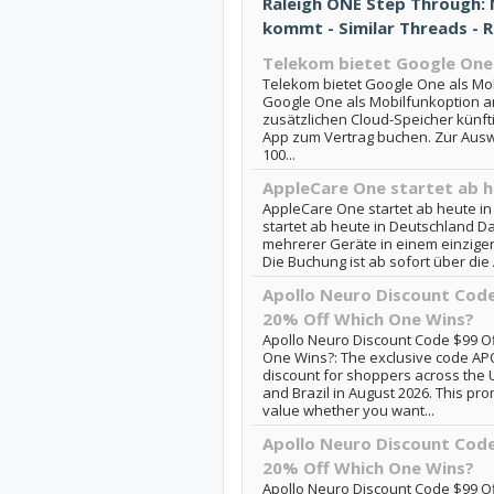
Raleigh ONE Step Through: N
kommt - Similar Threads - 
Telekom bietet Google One 
Telekom bietet Google One als Mob
Google One als Mobilfunkoption 
zusätzlichen Cloud-Speicher künft
App zum Vertrag buchen. Zur Ausw
100...
AppleCare One startet ab h
AppleCare One startet ab heute i
startet ab heute in Deutschland Da
mehrerer Geräte in einem einzig
Die Buchung ist ab sofort über die 
Apollo Neuro Discount Cod
20% Off Which One Wins?
Apollo Neuro Discount Code $99 O
One Wins?: The exclusive code APO
discount for shoppers across the
and Brazil in August 2026. This pr
value whether you want...
Apollo Neuro Discount Cod
20% Off Which One Wins?
Apollo Neuro Discount Code $99 O