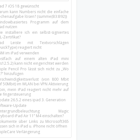
Pad 7 iOS 18 gewünscht
arum kann Numbers nicht die einfache
echenaufgabe lösen? (summe(B3:B92))
indowbasiertes Programm auf dem
pad nutzen
e installiere ich ein selbst-signiertes
L-Zertifikat?
Pad Leiste mit Textvorschlägen
uickType) reagiert nicht
SIM im iPad verwenden
ostfach auf einem alten iPad mini
s12.5.2) kann nicht eingerichtet werden
ple Pencil Pro lässt sich nicht zu „Wo
t?“ hinzufügen
eschwindigkeitsverlust (von 800 Mbit
uf 50Mbit) im WLAN bei VPN Aktivierung
oin, mein iPad reagiert nicht mehr auf
ie fingersteuerung
pdate 26.5.2 eines ipad 3. Generation
oftware-Update
intergrundbeleuchtung Magic
yboard iPad Air 11’’ M4 einschalten?
okumente über Links zu Microsoft365
ssen sich in iPad u. iPhone nicht öffnen
ppleCare Verlängerung