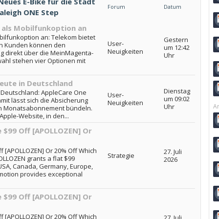
eues E-Bike für die Stadt
Forum
Datum
Raleigh ONE Step
als Mobilfunkoption an
ilfunkoption an: Telekom bietet
Gestern
User-
an Kunden können den
um 12:42
Neuigkeiten
ig direkt über die MeinMagenta-
Uhr
ahl stehen vier Optionen mit
eute in Deutschland
Dienstag
n Deutschland: AppleCare One
User-
um 09:02
mit lässt sich die Absicherung
Neuigkeiten
Uhr
Ar
en Monatsabonnement bündeln.
Apple-Website, in den...
e $99 Off [APOLLOZEN] Or
ff [APOLLOZEN] Or 20% Off Which
27. Juli
Strategie
LLOZEN grants a flat $99
2026
 USA, Canada, Germany, Europe,
omotion provides exceptional
e $99 Off [APOLLOZEN] Or
ff [APOLLOZEN] Or 20% Off Which
27. Juli