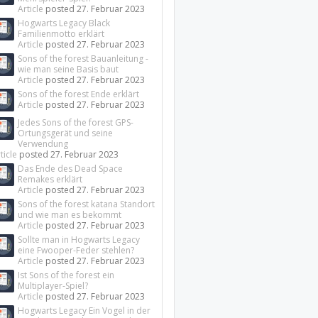
Article
posted
27. Februar 2023
Hogwarts Legacy Black
Familienmotto erklärt
Article
posted
27. Februar 2023
Sons of the forest Bauanleitung -
wie man seine Basis baut
Article
posted
27. Februar 2023
Sons of the forest Ende erklärt
Article
posted
27. Februar 2023
Jedes Sons of the forest GPS-
Ortungsgerät und seine
Verwendung
ticle
posted
27. Februar 2023
Das Ende des Dead Space
Remakes erklärt
Article
posted
27. Februar 2023
Sons of the forest katana Standort
und wie man es bekommt
Article
posted
27. Februar 2023
Sollte man in Hogwarts Legacy
eine Fwooper-Feder stehlen?
Article
posted
27. Februar 2023
Ist Sons of the forest ein
Multiplayer-Spiel?
Article
posted
27. Februar 2023
Hogwarts Legacy Ein Vogel in der