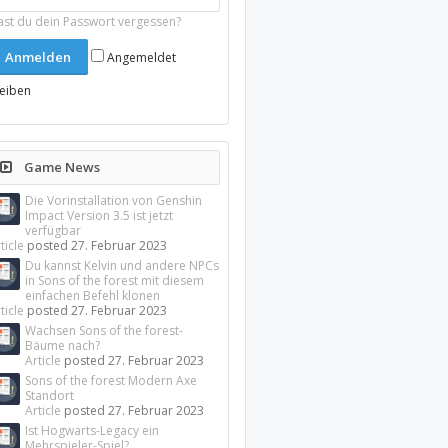
ast du dein Passwort vergessen?
Angemeldet
leiben
Game News
Die Vorinstallation von Genshin
Impact Version 3.5 ist jetzt
verfügbar
ticle
posted
27. Februar 2023
Du kannst Kelvin und andere NPCs
in Sons of the forest mit diesem
einfachen Befehl klonen
ticle
posted
27. Februar 2023
Wachsen Sons of the forest-
Bäume nach?
Article
posted
27. Februar 2023
Sons of the forest Modern Axe
Standort
Article
posted
27. Februar 2023
Ist Hogwarts-Legacy ein
Mehrspieler-Spiel?