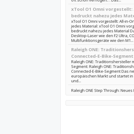
oft schon verflogen.. . Das...
xTool O1 Omni vorgestellt: 
bedruckt nahezu jedes Mate
xTool O1 Omni vorgestellt: All-in
jedes Material: xTool O1 Omni vorge
bedruckt nahezu jedes Material 
Desktop-Laser wie den F2 Ultra, C
Multifunktionsgeräte wie den M1...
Raleigh ONE: Traditionshers
Connected-E-Bike-Segment
Raleigh ONE: Traditionshersteller 
Segment: Raleigh ONE: Traditionshe
Connected-E-Bike-Segment Das neu
europäischen Markt und startet i
und...
Raleigh ONE Step Through: Neues E