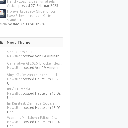
Hand - Lösung des Türrätsels
Article
posted
27. Februar 2023
Hogwarts Legacy Ghost of our
Love Schwimmkerzen Karte
Standort
ticle
posted
27. Februar 2023
Neue Themen
Sieht aus wie ein...
NewsBot
posted
Vor 19 Minuten
Generative AI 2026: Bröckelndes...
NewsBot
posted
Vor 59 Minuten
Vinyl-Käufer zahlen mehr – und...
NewsBot
posted
Heute um 13:23
Uhr
IRIS²: EU stockt...
NewsBot
posted
Heute um 13:02
Uhr
Im Kurztest: Der neue Google...
NewsBot
posted
Heute um 13:02
Uhr
Wander: Markdown-Editor für...
NewsBot
posted
Heute um 13:02
Uhr