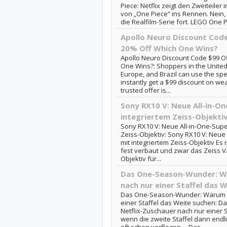
Piece: Netflix zeigt den Zweiteile
von „One Piece“ ins Rennen. Nein, 
die Realfilm-Serie fort. LEGO One Pie
Apollo Neuro Discount Cod
20% Off Which One Wins?
Apollo Neuro Discount Code $99 O
One Wins?: Shoppers in the Unite
Europe, and Brazil can use the s
instantly get a $99 discount on wear
trusted offer is...
Sony RX10 V: Neue All-in-
integriertem Zeiss-Objekti
Sony RX10 V: Neue All-in-One-Sup
Zeiss-Objektiv: Sony RX10 V: Neu
mit integriertem Zeiss-Objektiv Es 
fest verbaut und zwar das Zeiss V
Objektiv für...
Das One-Season-Wunder: W
nach nur einer Staffel das 
Das One-Season-Wunder: Warum N
einer Staffel das Weite suchen:
Netflix-Zuschauer nach nur einer 
wenn die zweite Staffel dann endli