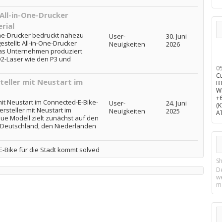
All-in-One-Drucker
rial
-One-Drucker bedruckt nahezu
User-
30. Juni
stellt: All-in-One-Drucker
Neuigkeiten
2026
Das Unternehmen produziert
O2-Laser wie den P3 und
0
C
teller mit Neustart im
B
W
+
mit Neustart im Connected-E-Bike-
User-
24. Juni
(
rsteller mit Neustart im
Neuigkeiten
2025
A
e Modell zielt zunächst auf den
n Deutschland, den Niederlanden
-Bike für die Stadt kommt solved
Sh
D
w
m