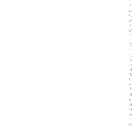
i
w
R
W
I
Wi
SS
i
(Q
e
P
(o
Ap
is
G
a
M
d
U
S
H
Ke
D
la
A