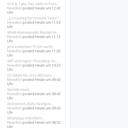
GTA 6: Take-Two sieht im Preis...
NewsBot
posted
Heute um 12:42
Uhr
„Zu mächtig für normale Tests?“...
NewsBot
posted
Heute um 11:53
Uhr
VRAM-Wendepunkt: Würdet ihr...
NewsBot
posted
Heute um 11:12
Uhr
Jetzt bewerben: PCGH sucht...
NewsBot
posted
Heute um 11:02
Uhr
SMT und Hyper-Threading: So...
NewsBot
posted
Heute um 10:22
Uhr
22 GiByte für circa 460 Euro:...
NewsBot
posted
Heute um 09:43
Uhr
Starlink räumt...
NewsBot
posted
Heute um 09:43
Uhr
Wohntrend 2026: FlexiSpot...
NewsBot
posted
Heute um 09:43
Uhr
WhatsApp erleichtert...
NewsBot
posted
Heute um 08:32
Uhr