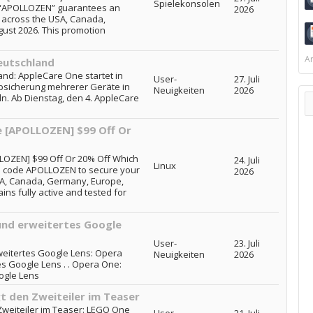
Spielekonsolen
 “APOLLOZEN” guarantees an
2026
r across the USA, Canada,
gust 2026. This promotion
Ar
eutschland
and: AppleCare One startet in
User-
27. Juli
Absicherung mehrerer Geräte in
Neuigkeiten
2026
. Ab Dienstag, den 4. AppleCare
e [APOLLOZEN] $99 Off Or
LOZEN] $99 Off Or 20% Off Which
24. Juli
Linux
o code APOLLOZEN to secure your
2026
SA, Canada, Germany, Europe,
ins fully active and tested for
und erweitertes Google
User-
23. Juli
weitertes Google Lens: Opera
Neuigkeiten
2026
es Google Lens . . Opera One:
ogle Lens
gt den Zweiteiler im Teaser
Zweiteiler im Teaser: LEGO One