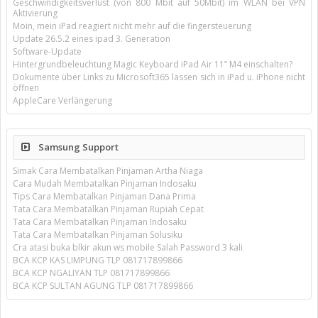
Geschwindigkeitsverlust (von 800 Mbit auf 50Mbit) im WLAN bei VPN
Aktivierung
Moin, mein iPad reagiert nicht mehr auf die fingersteuerung
Update 26.5.2 eines ipad 3. Generation
Software-Update
Hintergrundbeleuchtung Magic Keyboard iPad Air 11’’ M4 einschalten?
Dokumente über Links zu Microsoft365 lassen sich in iPad u. iPhone nicht
öffnen
AppleCare Verlängerung
Samsung Support
Simak Cara Membatalkan Pinjaman Artha Niaga
Cara Mudah Membatalkan Pinjaman Indosaku
Tips Cara Membatalkan Pinjaman Dana Prima
Tata Cara Membatalkan Pinjaman Rupiah Cepat
Tata Cara Membatalkan Pinjaman Indosaku
Tata Cara Membatalkan Pinjaman Solusiku
Cra atasi buka blkir akun ws mobile Salah Password 3 kali
BCA KCP KAS LIMPUNG TLP 081717899866
BCA KCP NGALIYAN TLP 081717899866
BCA KCP SULTAN AGUNG TLP 081717899866