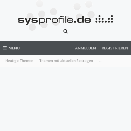
MENU
ANMELDEN
REGISTRIEREN
Heutige Themen
Themen mit aktuellen Beiträgen
...