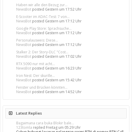
Haben wir alle den Bezug zur...
NewsBot
posted
Gestern um 17:52 Uhr
E-Scooter im ADAC-Test: 7 von...
NewsBot
posted
Gestern um 17:12 Uhr
Google Play Store: Sprachsuche...
NewsBot
posted
Gestern um 17:12 Uhr
Personalausweis: Diese...
NewsBot
posted
Gestern um 17:12 Uhr
Stalker 2: Der Story-DLC "Cost...
NewsBot
posted
Gestern um 17:02 Uhr
RTX 5090 nur mit acht...
NewsBot
posted
Gestern um 16:23 Uhr
Iron Nest: Der skurille...
NewsBot
posted
Gestern um 15:42 Uhr
Fenster und Brücken könnten...
NewsBot
posted
Gestern um 14:52 Uhr
Latest Replies
Bagaimana cara buka Blokir bale...
123tomla
replied
Freitag um 05:29 Uhr
Cukup hubungi layanan pelanggan resmi BTN di nomor BTN Call