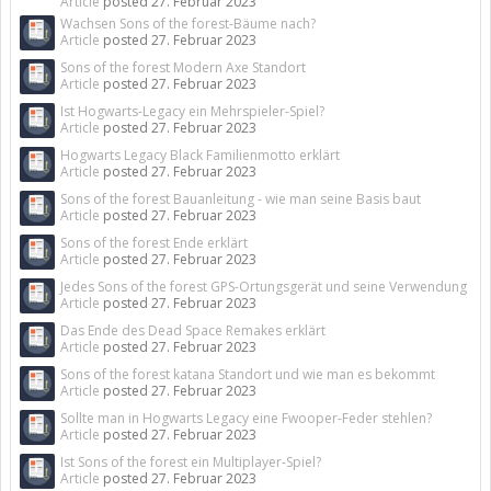
Article
posted
27. Februar 2023
Wachsen Sons of the forest-Bäume nach?
Article
posted
27. Februar 2023
Sons of the forest Modern Axe Standort
Article
posted
27. Februar 2023
Ist Hogwarts-Legacy ein Mehrspieler-Spiel?
Article
posted
27. Februar 2023
Hogwarts Legacy Black Familienmotto erklärt
Article
posted
27. Februar 2023
Sons of the forest Bauanleitung - wie man seine Basis baut
Article
posted
27. Februar 2023
Sons of the forest Ende erklärt
Article
posted
27. Februar 2023
Jedes Sons of the forest GPS-Ortungsgerät und seine Verwendung
Article
posted
27. Februar 2023
Das Ende des Dead Space Remakes erklärt
Article
posted
27. Februar 2023
Sons of the forest katana Standort und wie man es bekommt
Article
posted
27. Februar 2023
Sollte man in Hogwarts Legacy eine Fwooper-Feder stehlen?
Article
posted
27. Februar 2023
Ist Sons of the forest ein Multiplayer-Spiel?
Article
posted
27. Februar 2023