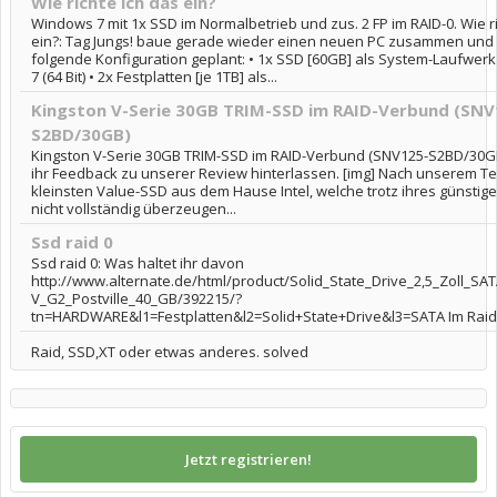
Wie richte ich das ein?
Windows 7 mit 1x SSD im Normalbetrieb und zus. 2 FP im RAID-0. Wie ri
ein?: Tag Jungs! baue gerade wieder einen neuen PC zusammen und
folgende Konfiguration geplant: • 1x SSD [60GB] als System-Laufwer
7 (64 Bit) • 2x Festplatten [je 1TB] als...
Kingston V-Serie 30GB TRIM-SSD im RAID-Verbund (SNV
S2BD/30GB)
Kingston V-Serie 30GB TRIM-SSD im RAID-Verbund (SNV125-S2BD/30GB
ihr Feedback zu unserer Review hinterlassen. [img] Nach unserem Te
kleinsten Value-SSD aus dem Hause Intel, welche trotz ihres günstig
nicht vollständig überzeugen...
Ssd raid 0
Ssd raid 0: Was haltet ihr davon
http://www.alternate.de/html/product/Solid_State_Drive_2,5_Zoll_SATA
V_G2_Postville_40_GB/392215/?
tn=HARDWARE&l1=Festplatten&l2=Solid+State+Drive&l3=SATA Im Raid.
Raid, SSD,XT oder etwas anderes. solved
Jetzt registrieren!