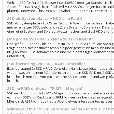
Welche SSD für Raid 0 is Besser Intel 330/520 oder gar Sandisk: Halli h
frohes fest nachträglich...:rofl: Ich will Mir 2 SSD´s zulegen für ein Rai
platten. Hardware is bis Dato Asus Sabertooth Z77 mit I7 3770K 8GB R
SSD als Systemplatte + HDD's im Raid 0
SSD als Systemplatte + HDD's im Raid 0: Hi, Wie im Titel zu lesen, habe
meiner einzigen SSD, welche ich z.Z. als System- , Spiele- und Datenpl
eine reine System- und Spieleplatte zu machen und die 2 HDD's für...
Eine große SSD oder 2 kleine SSDs im RAID 0?
Eine große SSD oder 2 kleine SSDs im RAID 0?: Hallo Leute, die oben
Frage haben sich bestimmt schon ein paar gestellt. Ich mir auch und
billig an zwei SSDs gekommen bin und mein derzeitiges Motherboard
unterstützt,...
[Kaufberatung] 2x SSD + RAID-Controller
[Kaufberatung] 2x SSD + RAID-Controller: Hallo Leute, jetzt muss sich
wieder was an meinem PC ändern: Ich plane ein SSD-RAID mit 2 SSDs
brauche ich nen Tipp von euch, welche SSD es sein soll und wie gro
brauch...
SSD im RAID und doch TRIM?! - Möglich?
SSD im RAID und doch TRIM?! - Möglich?: So, wie man im Titel schon l
es mir um SSD's im Raid 0 samt TRIM. Ich weiß selber dass es eigentlic
Möglich ist, ABER ich habe heute Abend etwas interessantes gelesen b
Windows 7 mit 1x SSD im Normalbetrieb und zus. 2 FP i