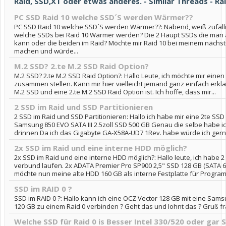
Raid, SSD,XT oder etwas anderes. - Similar Threads - Ra
PC SSD Raid 10 welche SSD´S werden Wärmer??
PC SSD Raid 10 welche SSD´S werden Wärmer??: Nabend, weiß zufäll
welche SSDs bei Raid 10 Wärmer werden? Die 2 Haupt SSDs die man 
kann oder die beiden im Raid? Möchte mir Raid 10 bei meinem nächs
machen und würde...
M.2 SSD? 2.te M.2 SSD Raid Option?
M.2 SSD? 2.te M.2 SSD Raid Option?: Hallo Leute, ich möchte mir einen
zusammen stellen. Kann mir hier vielleicht jemand ganz einfach erkl
M.2 SSD und eine 2.te M.2 SSD Raid Option ist. Ich hoffe, dass mir...
2 SSD im Raid und SSD Partitionieren
2 SSD im Raid und SSD Partitionieren: Hallo ich habe mir eine 2te SS
Samsung 850 EVO SATA III 2.5zoll SSD 500 GB Genau die selbe habe i
drinnen Da ich das Gigabyte GA-X58A-UD7 1Rev. habe würde ich gerne
2x SSD im Raid und eine interne HDD möglich?
2x SSD im Raid und eine interne HDD möglich?: Hallo leute, ich habe 2
verbund laufen. 2x ADATA Premier Pro SP900 2,5" SSD 128 GB (SATA 60
möchte nun meine alte HDD 160 GB als interne Festplatte für Program
SSD im RAID 0 ?
SSD im RAID 0 ?: Hallo kann ich eine OCZ Vector 128 GB mit eine Sam
120 GB zu einem Raid 0 verbinden ? Geht das und lohnt das ? Gruß f
Welche SSD für Raid 0 is Besser Intel 330/520 oder gar 