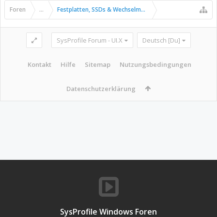
Foren
...
Festplatten, SSDs & Wechselmedien
SysProfile Forum - UI.X
Deutsch [Du]
Kontakt
Hilfe
Sitemap
Nutzungsbedingungen
Datenschutzerklärung
SysProfile Windows Foren