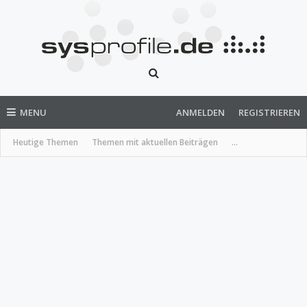
MENU
ANMELDEN
REGISTRIEREN
Heutige Themen
Themen mit aktuellen Beiträgen
...