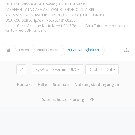
BCA KCU WISMA ASIA.Tlp/wa: (+62) 8218168235
LAYANAN TATA CARA AKTIVASI IB TOKEN QLOLA BRI
YA LAYANAN AKTIVASI IB TOKEN QLOLA BRI (SOFT TOKEN)
BCA KCU SCBD.Tlp/wa: (+62) 8218168235
Ini dia"Cara Menutup Kartu Kredit BNI? Berikut Cara Tutup Menonaktifkan
Kartu Kredit BNI terbaru
Foren
Neuigkeiten
PCGH-Neuigkeiten
SysProfile Forum - UI.X
Deutsch [Du]
Kontakt
Hilfe
Sitemap
Nutzungsbedingungen
Datenschutzerklärung