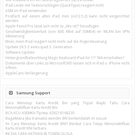
iPad Leiste mit Textvorschlägen (QuickType) reagiert nicht
eSIM im iPad verwenden
Postfach auf einem alten iPad mini (os12.5.2) kann nicht eingerichtet
werden
Apple Pencil Pro lässt sich nicht zu „Wo ist?“ hinzufügen
Geschwindigkeitsverlust (von 800 Mbit auf 50Mbit) im WLAN bei VPN
Aktivierung
Moin, mein iPad reagiert nicht mehr auf die fingersteuerung
Update 26.5.2 eines ipad 3. Generation
Software-Update
Hintergrundbeleuchtung Magic Keyboard iPad Air 11’’ M4 einschalten?
Dokumente über Links zu Microsoft365 lassen sich in iPad u. iPhone nicht
öffnen
AppleCare Verlängerung
Samsung Support
Cara Menutup Kartu Kredit Bni yang Tepat Wajib Tahu Cara
Menonaktifkan Kartu kredit Bni
BCA KCU ASEMKA.Tlp/wa: 628218168235
BagaiMana Jika transaksi wonder BN berkendalah ini soLusi
Ini Cara Menutup Kartu Kredit BNI? Berikut Cara Tutup Menonaktifkan
Kartu Kredit BNI terbaru
INI DIA CARA AKTIVASI IB TOKEN QLOLA