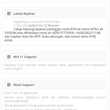
Latest Replies
Bagaimana cara buka Blokir bale...
123tomla
replied
Vor 32 Minuten
Cukup hubungi layanan pelanggan resmi BTN di nomor BTN Call
1500286 atau WhatsApp resmi di +628137775558 / +6282282211196,
dan siapkan data diri (KTP, buku tabungan, dan nomor kartu ATM)
untuk…
Win 11 Support
Desktop Icons werden immer wieder weiß, dauerhafte Icon Reparatur
nicht möglich
XboX Support
iPad 7 iOS 18 gewünscht
warum kann Numbers nicht die einfache Rechenaufgabe lösen?
(summe(B3:B92))
Windowbasiertes Programm auf dem Ipad nutzen
Wie installiere ich ein selbst-signiertes SSL-Zertifikat?