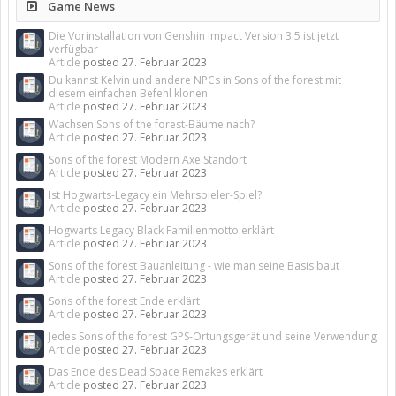
Game News
Die Vorinstallation von Genshin Impact Version 3.5 ist jetzt
verfügbar
Article
posted
27. Februar 2023
Du kannst Kelvin und andere NPCs in Sons of the forest mit
diesem einfachen Befehl klonen
Article
posted
27. Februar 2023
Wachsen Sons of the forest-Bäume nach?
Article
posted
27. Februar 2023
Sons of the forest Modern Axe Standort
Article
posted
27. Februar 2023
Ist Hogwarts-Legacy ein Mehrspieler-Spiel?
Article
posted
27. Februar 2023
Hogwarts Legacy Black Familienmotto erklärt
Article
posted
27. Februar 2023
Sons of the forest Bauanleitung - wie man seine Basis baut
Article
posted
27. Februar 2023
Sons of the forest Ende erklärt
Article
posted
27. Februar 2023
Jedes Sons of the forest GPS-Ortungsgerät und seine Verwendung
Article
posted
27. Februar 2023
Das Ende des Dead Space Remakes erklärt
Article
posted
27. Februar 2023