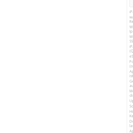
i
w
R
W
I
Wi
SS
i
(Q
e
P
(o
Ap
is
G
a
M
d
U
S
H
Ke
D
la
A