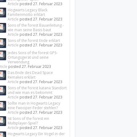
Article
posted
27. Februar 2023
Hogwarts Legacy Black
Familienmotto erklärt
Article
posted
27. Februar 2023
Sons of the forest Bauanleitung -
wie man seine Basis baut
Article
posted
27. Februar 2023
Sons of the forest Ende erklärt
Article
posted
27. Februar 2023
Jedes Sons of the forest GPS-
Ortungsgerät und seine
Verwendung
ticle
posted
27. Februar 2023
Das Ende des Dead Space
Remakes erklärt
Article
posted
27. Februar 2023
Sons of the forest katana Standort
und wie man es bekommt
Article
posted
27. Februar 2023
Sollte man in Hogwarts Legacy
eine Fwooper-Feder stehlen?
Article
posted
27. Februar 2023
Ist Sons of the forest ein
Multiplayer-Spiel?
Article
posted
27. Februar 2023
Hogwarts Legacy Ein Vogel in der