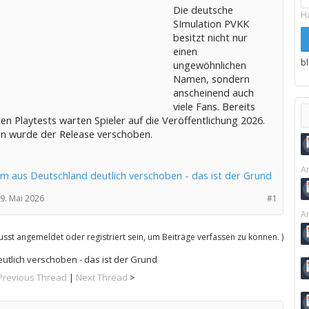
Die deutsche
H
SImulation PVKK
besitzt nicht nur
einen
b
ungewöhnlichen
Namen, sondern
anscheinend auch
viele Fans. Bereits
ten Playtests warten Spieler auf die Veröffentlichung 2026.
n wurde der Release verschoben.
Ar
im aus Deutschland deutlich verschoben - das ist der Grund
9. Mai 2026
#1
Ar
sst angemeldet oder registriert sein, um Beiträge verfassen zu können. )
utlich verschoben - das ist der Grund
Previous Thread
|
Next Thread
>