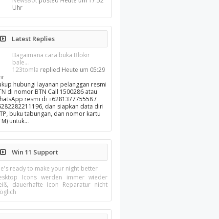
NewsBot
posted
Heute um 17:52
Uhr
Latest Replies
Bagaimana cara buka Blokir
bale...
123tomla
replied
Heute um 05:29
hr
ukup hubungi layanan pelanggan resmi
TN di nomor BTN Call 1500286 atau
hatsApp resmi di +628137775558 /
6282282211196, dan siapkan data diri
KTP, buku tabungan, dan nomor kartu
TM) untuk…
Win 11 Support
e's ready to make your night better
esktop Icons werden immer wieder
eiß, dauerhafte Icon Reparatur nicht
öglich