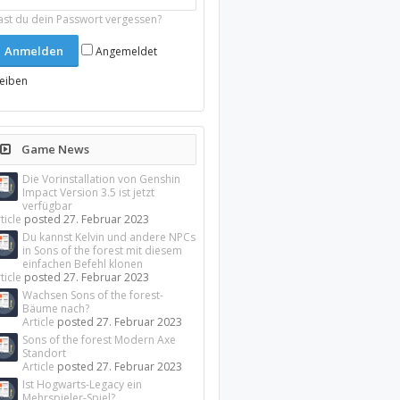
ast du dein Passwort vergessen?
Angemeldet
leiben
Game News
Die Vorinstallation von Genshin
Impact Version 3.5 ist jetzt
verfügbar
ticle
posted
27. Februar 2023
Du kannst Kelvin und andere NPCs
in Sons of the forest mit diesem
einfachen Befehl klonen
ticle
posted
27. Februar 2023
Wachsen Sons of the forest-
Bäume nach?
Article
posted
27. Februar 2023
Sons of the forest Modern Axe
Standort
Article
posted
27. Februar 2023
Ist Hogwarts-Legacy ein
Mehrspieler-Spiel?