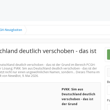
GH-Neuigkeiten
hland deutlich verschoben - das ist
Deutschland deutlich verschoben - das ist der Grund im Bereich
PCGH-
r Lösung; PVKK: Sim aus Deutschland deutlich verschoben - das ist der
itzt nicht nur einen ungewöhnlichen Namen, sondern... Dieses Thema im
llt von NewsBot,
9. Mai 2026
.
B
PVKK: Sim aus
Deutschland deutlich
verschoben - das ist
P
der Grund