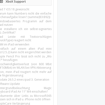
XboX Support
Pad 7 iOS 18 gewünscht
arum kann Numbers nicht die einfache
echenaufgabe lösen? (summe(B3:B92))
indowbasiertes Programm auf dem
pad nutzen
e installiere ich ein selbst-signiertes
L-Zertifikat?
Pad Leiste mit Textvorschlägen
uickType) reagiert nicht
SIM im iPad verwenden
ostfach auf einem alten iPad mini
s12.5.2) kann nicht eingerichtet werden
ple Pencil Pro lässt sich nicht zu „Wo
t?“ hinzufügen
eschwindigkeitsverlust (von 800 Mbit
uf 50Mbit) im WLAN bei VPN Aktivierung
oin, mein iPad reagiert nicht mehr auf
ie fingersteuerung
pdate 26.5.2 eines ipad 3. Generation
oftware-Update
intergrundbeleuchtung Magic
yboard iPad Air 11’’ M4 einschalten?
okumente über Links zu Microsoft365
ssen sich in iPad u. iPhone nicht öffnen
ppleCare Verlängerung