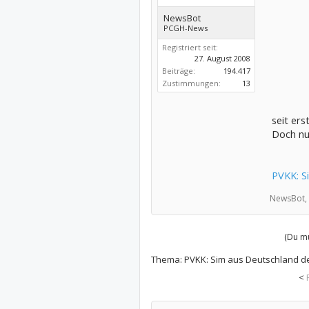
NewsBot
PCGH-News
Registriert seit:
27. August 2008
Beiträge:
194.417
Zustimmungen:
13
seit ers
Doch nu
PVKK: S
NewsBot,
(Du mu
Thema:
PVKK: Sim aus Deutschland de
<