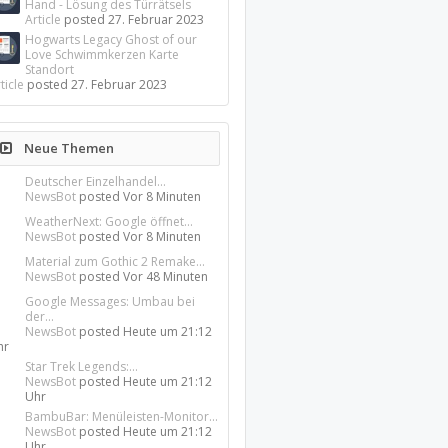
Hand - Lösung des Türrätsels
Article
posted
27. Februar 2023
Hogwarts Legacy Ghost of our
Love Schwimmkerzen Karte
Standort
ticle
posted
27. Februar 2023
Neue Themen
Deutscher Einzelhandel...
NewsBot
posted
Vor 8 Minuten
WeatherNext: Google öffnet...
NewsBot
posted
Vor 8 Minuten
Material zum Gothic 2 Remake...
NewsBot
posted
Vor 48 Minuten
Google Messages: Umbau bei
der...
NewsBot
posted
Heute um 21:12
hr
Star Trek Legends:...
NewsBot
posted
Heute um 21:12
Uhr
BambuBar: Menüleisten-Monitor...
NewsBot
posted
Heute um 21:12
Uhr