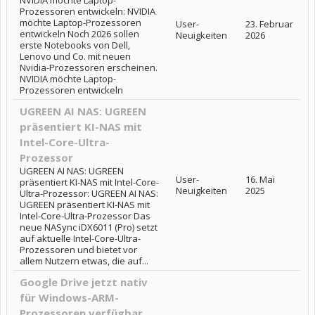
NVIDIA möchte Laptop-
Prozessoren entwickeln: NVIDIA
möchte Laptop-Prozessoren
User-
23. Februar
entwickeln Noch 2026 sollen
Neuigkeiten
2026
erste Notebooks von Dell,
Lenovo und Co. mit neuen
Nvidia-Prozessoren erscheinen.
NVIDIA möchte Laptop-
Prozessoren entwickeln
UGREEN AI NAS: UGREEN
präsentiert KI-NAS mit
Intel-Core-Ultra-
Prozessor
UGREEN AI NAS: UGREEN
User-
16. Mai
präsentiert KI-NAS mit Intel-Core-
Neuigkeiten
2025
Ultra-Prozessor: UGREEN AI NAS:
UGREEN präsentiert KI-NAS mit
Intel-Core-Ultra-Prozessor Das
neue NASync iDX6011 (Pro) setzt
auf aktuelle Intel-Core-Ultra-
Prozessoren und bietet vor
allem Nutzern etwas, die auf...
Google Drive jetzt nativ
für Windows-ARM-
Prozessoren verfügbar