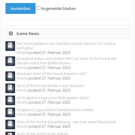
Angemeldet bleiben
Game News
Die Vorinstallation von Genshin Impact Version 3.5 ist jetzt
verfügbar
Article
posted
27. Februar 2023
Du kannst Kelvin und andere NPCs in Sons of the forest mit
diesem einfachen Befehl klonen
Article
posted
27. Februar 2023
Wachsen Sons of the forest-Bäume nach?
Article
posted
27. Februar 2023
Sons of the forest Modern Axe Standort
Article
posted
27. Februar 2023
Ist Hogwarts-Legacy ein Mehrspieler-Spiel?
Article
posted
27. Februar 2023
Hogwarts Legacy Black Familienmotto erklärt
Article
posted
27. Februar 2023
Sons of the forest Bauanleitung - wie man seine Basis baut
Article
posted
27. Februar 2023
Sons of the forest Ende erklärt