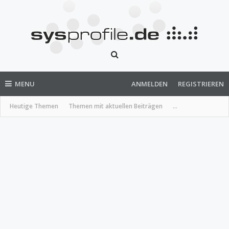
MENU
ANMELDEN
REGISTRIEREN
Heutige Themen
Themen mit aktuellen Beiträgen
...