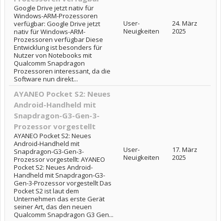
Google Drive jetzt nativ für
Windows-ARM-Prozessoren
User-
24. März
verfügbar: Google Drive jetzt
Neuigkeiten
2025
nativ für Windows-ARM-
Prozessoren verfügbar Diese
Entwicklung ist besonders für
Nutzer von Notebooks mit
Qualcomm Snapdragon
Prozessoren interessant, da die
Software nun direkt...
AYANEO Pocket S2: Neues
Android-Handheld mit
Snapdragon-G3-Gen-3-
Prozessor vorgestellt
AYANEO Pocket S2: Neues
Android-Handheld mit
User-
17. März
Snapdragon-G3-Gen-3-
Neuigkeiten
2025
Prozessor vorgestellt: AYANEO
Pocket S2: Neues Android-
Handheld mit Snapdragon-G3-
Gen-3-Prozessor vorgestellt Das
Pocket S2 ist laut dem
Unternehmen das erste Gerät
seiner Art, das den neuen
Qualcomm Snapdragon G3 Gen...