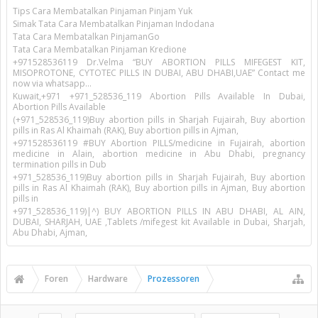
Tips Cara Membatalkan Pinjaman Pinjam Yuk
Simak Tata Cara Membatalkan Pinjaman Indodana
Tata Cara Membatalkan PinjamanGo
Tata Cara Membatalkan Pinjaman Kredione
+971528536119 Dr.Velma “BUY ABORTION PILLS MIFEGEST KIT,
MISOPROTONE, CYTOTEC PILLS IN DUBAI, ABU DHABI,UAE” Contact me
now via whatsapp…
Kuwait,+971 +971_528536_119 Abortion Pills Available In Dubai,
Abortion Pills Available
(+971_528536_119)Buy abortion pills in Sharjah Fujairah, Buy abortion
pills in Ras Al Khaimah (RAK), Buy abortion pills in Ajman,
+971528536119 #BUY Abortion PILLS/medicine in Fujairah, abortion
medicine in Alain, abortion medicine in Abu Dhabi, pregnancy
termination pills in Dub
+971_528536_119)Buy abortion pills in Sharjah Fujairah, Buy abortion
pills in Ras Al Khaimah (RAK), Buy abortion pills in Ajman, Buy abortion
pills in
+971_528536_119)|^) BUY ABORTION PILLS IN ABU DHABI, AL AIN,
DUBAI, SHARJAH, UAE ,Tablets /mifegest kit Available in Dubai, Sharjah,
Abu Dhabi, Ajman,
Foren
Hardware
Prozessoren