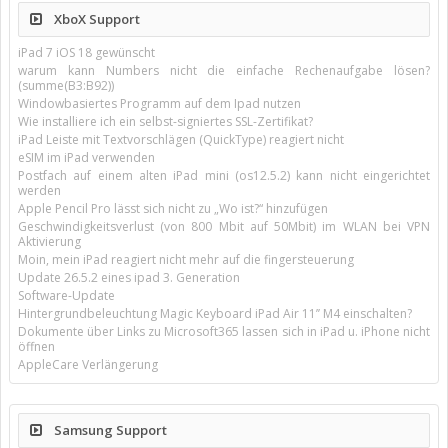
XboX Support
iPad 7 iOS 18 gewünscht
warum kann Numbers nicht die einfache Rechenaufgabe lösen?
(summe(B3:B92))
Windowbasiertes Programm auf dem Ipad nutzen
Wie installiere ich ein selbst-signiertes SSL-Zertifikat?
iPad Leiste mit Textvorschlägen (QuickType) reagiert nicht
eSIM im iPad verwenden
Postfach auf einem alten iPad mini (os12.5.2) kann nicht eingerichtet
werden
Apple Pencil Pro lässt sich nicht zu „Wo ist?“ hinzufügen
Geschwindigkeitsverlust (von 800 Mbit auf 50Mbit) im WLAN bei VPN
Aktivierung
Moin, mein iPad reagiert nicht mehr auf die fingersteuerung
Update 26.5.2 eines ipad 3. Generation
Software-Update
Hintergrundbeleuchtung Magic Keyboard iPad Air 11’’ M4 einschalten?
Dokumente über Links zu Microsoft365 lassen sich in iPad u. iPhone nicht
öffnen
AppleCare Verlängerung
Samsung Support