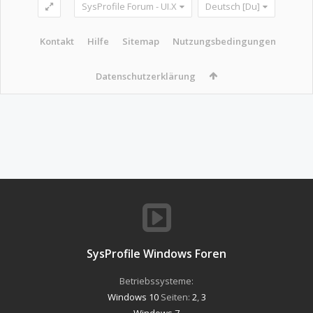
SysProfile Forum - UI.X
Deutsch [Du]
Kontakt
Hilfe
Sitemap
Nutzungsbedingungen
Datenschutzerklärung
SysProfile Windows Foren
Betriebssysteme:
Windows 10
Seiten:
2
,
3
Windows 7