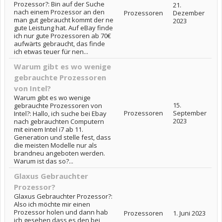
Prozessor?: Bin auf der Suche
21.
nach einem Prozessor an den
Prozessoren
Dezember
man gut gebraucht kommt der ne
2023
gute Leistung hat. Auf eBay finde
ich nur gute Prozessoren ab 70€
aufwärts gebraucht, das finde
ich etwas teuer für nen...
Warum gibt es wo wenige
gebrauchte Prozessoren
von Intel?
Warum gibt es wo wenige
15.
gebrauchte Prozessoren von
Prozessoren
September
Intel?: Hallo, ich suche bei Ebay
2023
nach gebrauchten Computern
mit einem Intel i7 ab 11.
Generation und stelle fest, dass
die meisten Modelle nur als
brandneu angeboten werden.
Warum ist das so?...
Glaxus Gebrauchter
Prozessor?
Glaxus Gebrauchter Prozessor?:
Also ich möchte mir einen
Prozessor holen und dann hab
Prozessoren
1. Juni 2023
ich gesehen dass es den bei