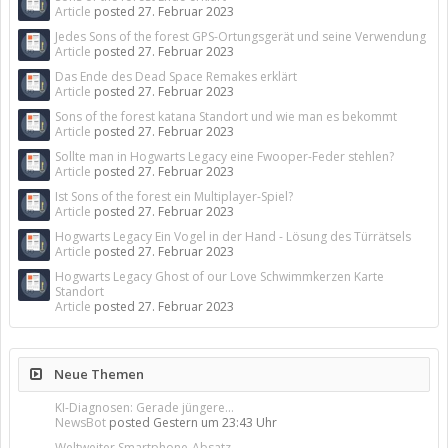
Article
posted
27. Februar 2023
Jedes Sons of the forest GPS-Ortungsgerät und seine Verwendung
Article
posted
27. Februar 2023
Das Ende des Dead Space Remakes erklärt
Article
posted
27. Februar 2023
Sons of the forest katana Standort und wie man es bekommt
Article
posted
27. Februar 2023
Sollte man in Hogwarts Legacy eine Fwooper-Feder stehlen?
Article
posted
27. Februar 2023
Ist Sons of the forest ein Multiplayer-Spiel?
Article
posted
27. Februar 2023
Hogwarts Legacy Ein Vogel in der Hand - Lösung des Türrätsels
Article
posted
27. Februar 2023
Hogwarts Legacy Ghost of our Love Schwimmkerzen Karte
Standort
Article
posted
27. Februar 2023
Neue Themen
KI-Diagnosen: Gerade jüngere...
NewsBot
posted
Gestern um 23:43 Uhr
Weltweiter Smartphone-Absatz...