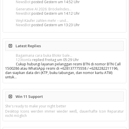
NewsBot
posted
Gestern um 14:52 Uhr
Generative AI 2026: Bröckelndes...
NewsBot
posted
Gestern um 14:12 Uhr
Vinyl-Käufer zahlen mehr – und...
NewsBot
posted
Gestern um 13:23 Uhr
Latest Replies
Bagaimana cara buka Blokir bale...
123tomla
replied
Freitag um 05:29 Uhr
Cukup hubungi layanan pelanggan resmi BTN di nomor BTN Call
1500286 atau WhatsApp resmi di +628137775558 / +6282282211196,
dan siapkan data diri (KTP, buku tabungan, dan nomor kartu ATM)
untuk…
Win 11 Support
She's ready to make your night better
Desktop Icons werden immer wieder weiß, dauerhafte Icon Reparatur
nicht möglich