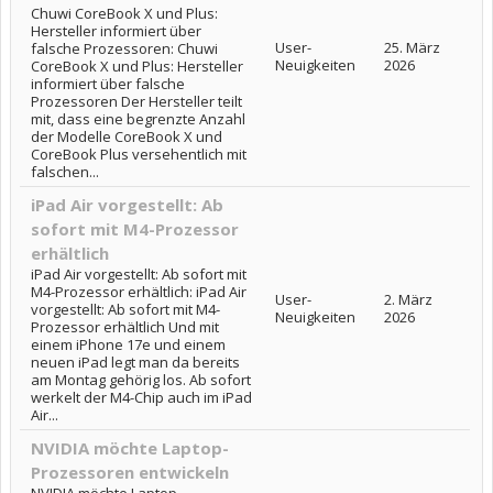
Chuwi CoreBook X und Plus:
Hersteller informiert über
User-
25. März
falsche Prozessoren: Chuwi
Neuigkeiten
2026
CoreBook X und Plus: Hersteller
informiert über falsche
Prozessoren Der Hersteller teilt
mit, dass eine begrenzte Anzahl
der Modelle CoreBook X und
CoreBook Plus versehentlich mit
falschen...
iPad Air vorgestellt: Ab
sofort mit M4-Prozessor
erhältlich
iPad Air vorgestellt: Ab sofort mit
M4-Prozessor erhältlich: iPad Air
User-
2. März
vorgestellt: Ab sofort mit M4-
Neuigkeiten
2026
Prozessor erhältlich Und mit
einem iPhone 17e und einem
neuen iPad legt man da bereits
am Montag gehörig los. Ab sofort
werkelt der M4-Chip auch im iPad
Air...
NVIDIA möchte Laptop-
Prozessoren entwickeln