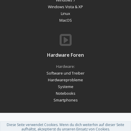
Windows Vista & XP
Linux
MacOS
Hardware Foren
Hardware:
Software und Treiber
Hardwareprobleme
Systeme
Notebooks
Smartphones
Diese Seite verwendet Cookies. Wenn du dich weiterhin auf dieser Seite
Forum software by XenForo™
-
Deutsch von xenDach
aufhältst, akzeptierst du unseren Einsatz von Cookies.