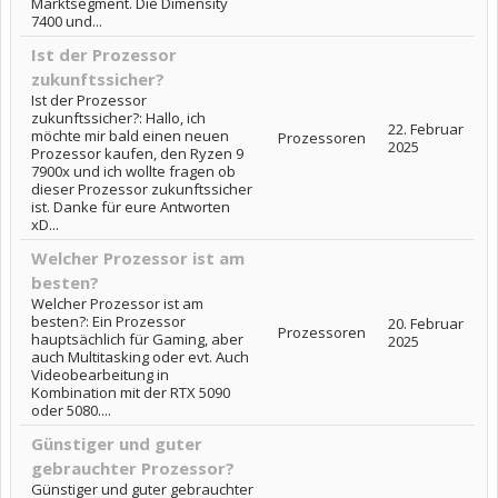
Marktsegment. Die Dimensity
7400 und...
Ist der Prozessor
zukunftssicher?
Ist der Prozessor
zukunftssicher?: Hallo, ich
22. Februar
möchte mir bald einen neuen
Prozessoren
2025
Prozessor kaufen, den Ryzen 9
7900x und ich wollte fragen ob
dieser Prozessor zukunftssicher
ist. Danke für eure Antworten
xD...
Welcher Prozessor ist am
besten?
Welcher Prozessor ist am
besten?: Ein Prozessor
20. Februar
Prozessoren
hauptsächlich für Gaming, aber
2025
auch Multitasking oder evt. Auch
Videobearbeitung in
Kombination mit der RTX 5090
oder 5080....
Günstiger und guter
gebrauchter Prozessor?
Günstiger und guter gebrauchter