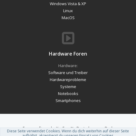
Windows Vista & XP
Linux
MacOS
Hardware Foren
Hardware:
Software und Treiber
Hardwareprobleme
Systeme
Notebooks
Smartphones
Forum software by XenForo™
-
Deutsch von xenDach
Diese Seite verwendet Cookies. Wenn du dich weiterhin auf dieser Seite
Theme designed by
ThemeHouse
.
aufhältst, akzeptierst du unseren Einsatz von Cookies.