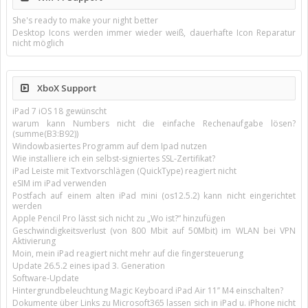
She's ready to make your night better
Desktop Icons werden immer wieder weiß, dauerhafte Icon Reparatur
nicht möglich
XboX Support
iPad 7 iOS 18 gewünscht
warum kann Numbers nicht die einfache Rechenaufgabe lösen?
(summe(B3:B92))
Windowbasiertes Programm auf dem Ipad nutzen
Wie installiere ich ein selbst-signiertes SSL-Zertifikat?
iPad Leiste mit Textvorschlägen (QuickType) reagiert nicht
eSIM im iPad verwenden
Postfach auf einem alten iPad mini (os12.5.2) kann nicht eingerichtet
werden
Apple Pencil Pro lässt sich nicht zu „Wo ist?“ hinzufügen
Geschwindigkeitsverlust (von 800 Mbit auf 50Mbit) im WLAN bei VPN
Aktivierung
Moin, mein iPad reagiert nicht mehr auf die fingersteuerung
Update 26.5.2 eines ipad 3. Generation
Software-Update
Hintergrundbeleuchtung Magic Keyboard iPad Air 11’’ M4 einschalten?
Dokumente über Links zu Microsoft365 lassen sich in iPad u. iPhone nicht