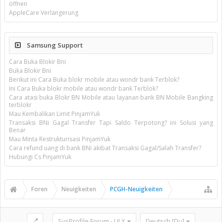
öffnen
AppleCare Verlängerung
Samsung Support
Cara Buka Blokir Bni
Buka Blokir Bni
Berikut ini Cara Buka blokr mobile atau wondr bank Terblok?
Ini Cara Buka blokr mobile atau wondr bank Terblok?
Cara atasi buka Blokr BN Mobile atau layanan bank BN Mobile Bangking
terblokr
Mau Kembalikan Limit PinjamYuk
Transaksi BNi Gagal Transfer Tapi Saldo Terpotong? ini Solusi yang
Benar
Mau Minta Restrukturisasi PinjamYuk
Cara refund uang di bank BNi akibat Transaksi Gagal/Salah Transfer?
Hubungi Cs PinjamYuk
Foren
Neuigkeiten
PCGH-Neuigkeiten
SysProfile Forum - UI.X
Deutsch [Du]