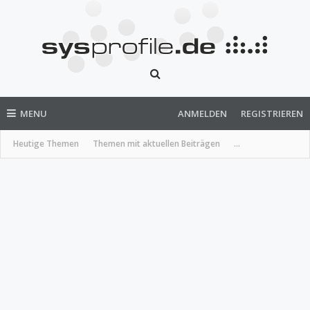
MENU
ANMELDEN
REGISTRIEREN
Heutige Themen
Themen mit aktuellen Beiträgen
...