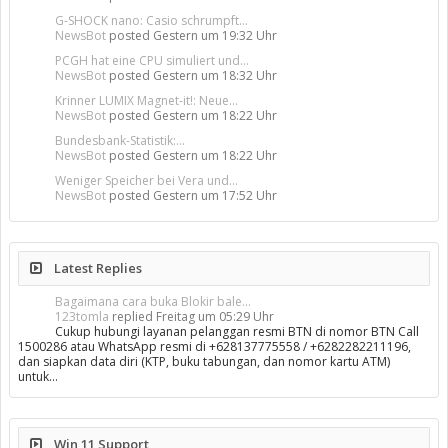
G-SHOCK nano: Casio schrumpft...
NewsBot
posted
Gestern um 19:32 Uhr
PCGH hat eine CPU simuliert und...
NewsBot
posted
Gestern um 18:32 Uhr
Krinner LUMIX Magnet-it!: Neue...
NewsBot
posted
Gestern um 18:22 Uhr
Bundesbank-Statistik:...
NewsBot
posted
Gestern um 18:22 Uhr
Weniger Speicher bei Vera und...
NewsBot
posted
Gestern um 17:52 Uhr
Latest Replies
Bagaimana cara buka Blokir bale...
123tomla
replied
Freitag um 05:29 Uhr
Cukup hubungi layanan pelanggan resmi BTN di nomor BTN Call
1500286 atau WhatsApp resmi di +628137775558 / +6282282211196,
dan siapkan data diri (KTP, buku tabungan, dan nomor kartu ATM)
untuk…
Win 11 Support