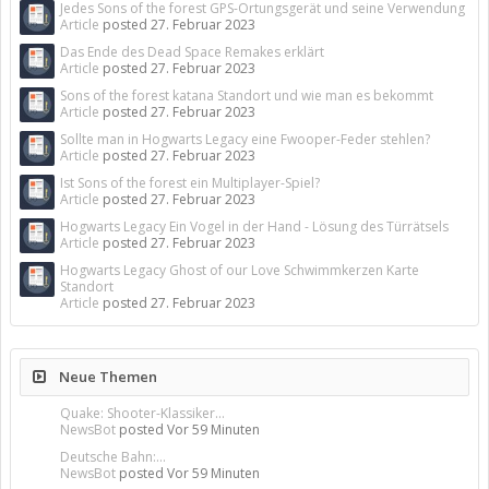
Jedes Sons of the forest GPS-Ortungsgerät und seine Verwendung
Article
posted
27. Februar 2023
Das Ende des Dead Space Remakes erklärt
Article
posted
27. Februar 2023
Sons of the forest katana Standort und wie man es bekommt
Article
posted
27. Februar 2023
Sollte man in Hogwarts Legacy eine Fwooper-Feder stehlen?
Article
posted
27. Februar 2023
Ist Sons of the forest ein Multiplayer-Spiel?
Article
posted
27. Februar 2023
Hogwarts Legacy Ein Vogel in der Hand - Lösung des Türrätsels
Article
posted
27. Februar 2023
Hogwarts Legacy Ghost of our Love Schwimmkerzen Karte
Standort
Article
posted
27. Februar 2023
Neue Themen
Quake: Shooter-Klassiker...
NewsBot
posted
Vor 59 Minuten
Deutsche Bahn:...
NewsBot
posted
Vor 59 Minuten