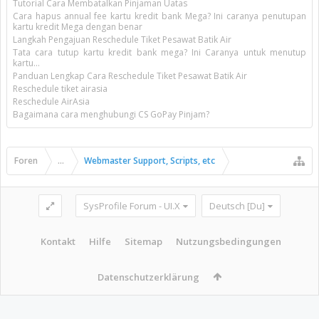
Tutorial Cara Membatalkan Pinjaman Uatas
Cara hapus annual fee kartu kredit bank Mega? Ini caranya penutupan
kartu kredit Mega dengan benar
Langkah Pengajuan Reschedule Tiket Pesawat Batik Air
Tata cara tutup kartu kredit bank mega? Ini Caranya untuk menutup
kartu...
Panduan Lengkap Cara Reschedule Tiket Pesawat Batik Air
Reschedule tiket airasia
Reschedule AirAsia
Bagaimana cara menghubungi CS GoPay Pinjam?
Foren
...
Webmaster Support, Scripts, etc
SysProfile Forum - UI.X
Deutsch [Du]
Kontakt
Hilfe
Sitemap
Nutzungsbedingungen
Datenschutzerklärung