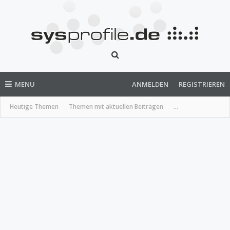
MENU
ANMELDEN
REGISTRIEREN
Heutige Themen
Themen mit aktuellen Beiträgen
...