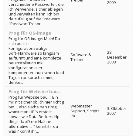
2009
verschiedene Passwörter, die
ich Verwende, sicher ablegen
und verwalten kann. Ich bin
da zufällig auf die Freeware
"Passwort.Tresor...
Prog für OS-image
Prog für OS-image: Moin! Da
sich bei mir
konfigurationswütige
28.
Soft+Hardware so langsam
Software &
Dezember
auftürmt und eine komplette
Treiber
2008
neuinstallation inkl
konfiguration aller
komponenten nun schon bald
Tage in anspruch nimmt,
denke...
Prog für Website bau...
Prog für Website bau...: Bin
mir nit sicher ob ich hier richtig
Webmaster
bin ... Also suche nen Prog
3. Oktober
Support, Scripts,
womit man HP´s erstellt ...
2007
etc
sowas wie Data Beckers Hp
dings da xD nur Halt ne
alternative ... ? kennt ihr da
was ? könnt ihr...