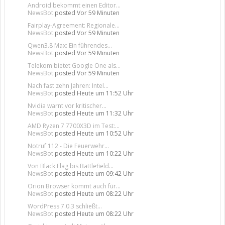
Android bekommt einen Editor...
NewsBot
posted
Vor 59 Minuten
Fairplay-Agreement: Regionale...
NewsBot
posted
Vor 59 Minuten
Qwen3.8 Max: Ein führendes...
NewsBot
posted
Vor 59 Minuten
Telekom bietet Google One als...
NewsBot
posted
Vor 59 Minuten
Nach fast zehn Jahren: Intel...
NewsBot
posted
Heute um 11:52 Uhr
Nvidia warnt vor kritischer...
NewsBot
posted
Heute um 11:32 Uhr
AMD Ryzen 7 7700X3D im Test:...
NewsBot
posted
Heute um 10:52 Uhr
Notruf 112 - Die Feuerwehr...
NewsBot
posted
Heute um 10:22 Uhr
Von Black Flag bis Battlefield...
NewsBot
posted
Heute um 09:42 Uhr
Orion Browser kommt auch für...
NewsBot
posted
Heute um 08:22 Uhr
WordPress 7.0.3 schließt...
NewsBot
posted
Heute um 08:22 Uhr