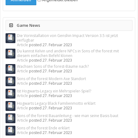
Game News
Die Vorinstallation von Genshin Impact Version 3.5 ist jetzt
verfügbar
Article
posted
27. Februar 2023
Du kannst Kelvin und andere NPCs in Sons of the forest mit
diesem einfachen Befehl klonen
Article
posted
27. Februar 2023
Wachsen Sons of the forest-Bäume nach?
Article
posted
27. Februar 2023
Sons of the forest Modern Axe Standort
Article
posted
27. Februar 2023
Ist Hogwarts-Legacy ein Mehrspieler-Spiel?
Article
posted
27. Februar 2023
Hogwarts Legacy Black Familienmotto erklärt
Article
posted
27. Februar 2023
Sons of the forest Bauanleitung - wie man seine Basis baut
Article
posted
27. Februar 2023
Sons of the forest Ende erklärt
Article
posted
27. Februar 2023