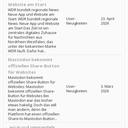
Website am Start
WDR bündelt regionale News:
Neue App und Website am
User-
23. April
Start: WDR bündelt regionale
Neuigkeiten
2026
News: Neue App und Website
am Start Das Ziel ist ein
zentrales digitales Zuhause
für Nachrichten aus
Nordrhein-Westfalen, das
unter der bekannten Marke
WDR läuft. Dafür hat...
Mastodon bekommt
offiziellen Share-Button
für Websites
Mastodon bekommt
offiziellen Share-Button für
User-
3. März
Websites: Mastodon
Neuigkeiten
2026
bekommt offiziellen Share-
Button für Websites Bei
Mastodon war das bisher
etwas hakelig. Doch das will
man ändern, denn die
Plattform hat einen offiziellen
Share-to-Mastodon-Button...
.avi in vcd umwandeln