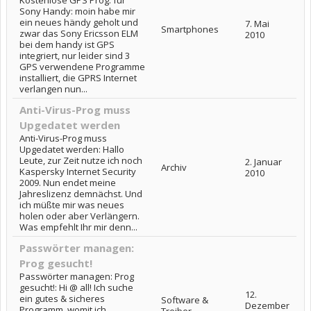
Sony Handy: moin habe mir
ein neues händy geholt und
7. Mai
Smartphones
zwar das Sony Ericsson ELM
2010
bei dem handy ist GPS
integriert, nur leider sind 3
GPS verwendene Programme
installiert, die GPRS Internet
verlangen nun...
Anti-Virus-Prog muss
Upgedatet werden
Anti-Virus-Prog muss
Upgedatet werden: Hallo
Leute, zur Zeit nutze ich noch
2. Januar
Archiv
Kaspersky Internet Security
2010
2009. Nun endet meine
Jahreslizenz demnächst. Und
ich müßte mir was neues
holen oder aber Verlängern.
Was empfehlt Ihr mir denn...
Passwörter managen:
Prog gesucht!
Passwörter managen: Prog
gesucht!: Hi @ all! Ich suche
12.
ein gutes & sicheres
Software &
Dezember
Programm, womit ich
Treiber