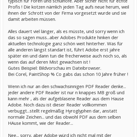
typisch für Foren und schulhöfe. Aber sicher nicht für echte
Profis ! Die kotzen nämlich jeden Tag aufs neue herum, weil
ihnen der Schrott von der Firma vorgesetzt wurde und sie
damit arbeiten müssen.
Alles dauert viel länger, als es müsste, und sorry wenn ich
das so sagen muss...aber Adobes Produkte hinken der
aktuellen technologie ganz schön weit hinterher. Was für
alle anderen längst standart ist, führt Adobe erst jahre
später ein und dann tun die frecherweise auch noch so, als
wenn das auf deren Mist gewachsen ist !
Gutes Beispiel: Bildvorschau im Dateibrowser.
Bei Corel, PaintShop % Co gabs das schon 10 Jahre früher !
Wenn ich nur an den schwachsinnigen PDF Reader denke...
jeder andere PDF Reader ist nur n knappes MB groß und
kann mehr , als der aufgeblasene Reader aus dem Hause
Adobe. Noch dazu ist dieser Reader vollkommen
verbuggt...stellt regelmäßig Hyroglyphen dar, anstatt
normale Zeichen... und das obwohl PDF aus dem selben
HAuse kommt, wie der Reader...
Nee... sorry, aber Adobe würd ich nicht mal mit der