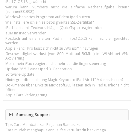
iPad 7 iOS 18 gewünscht
warum kann Numbers nicht die einfache Rechenaufgabe lösen?
(summe(B3:B92))
Windowbasiertes Programm auf dem Ipad nutzen
Wie installiere ich ein selbst-signiertes SSL-Zertifikat?
iPad Leiste mit Textvorschlägen (QuickType) reagiert nicht
eSIM im iPad verwenden
Postfach auf einem alten iPad mini (os12.5.2) kann nicht eingerichtet
werden
Apple Pencil Pro lässt sich nicht zu „Wo ist?“ hinzufügen
Geschwindigkeitsverlust (von 800 Mbit auf 50Mbit) im WLAN bei VPN
Aktivierung
Moin, mein iPad reagiert nicht mehr auf die fingersteuerung
Update 26.5.2 eines ipad 3. Generation
Software-Update
Hintergrundbeleuchtung Magic Keyboard iPad Air 11’’ M4 einschalten?
Dokumente über Links zu Microsoft365 lassen sich in iPad u. iPhone nicht
öffnen
AppleCare Verlängerung
Samsung Support
Tips Cara Membatalkan Pinjaman Bantusaku
Cara mudah menghapus annual fee kartu kredit bank mega