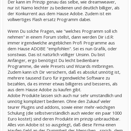
Der kann im Prinzip genau das selbe, wie dreamweaver,
nur ist Namo leichter zu bedienen und deutlich billiger, als
der Konkurrent aus dem Hause Adobe. Zudem ist ein
vollwertiges Flash ersatz Programm dabei.
Wenn Du solche Fragen, wie "welches Programm soll ich
nehmen" in einem Forum stellst, dann werden Dir i.d.R:
immer irgendwelche angeblichen Profi Programme aus
dem Hause ADOBE "empfohlen". Sei es nun Grafik, oder
sonstwas. Das ist natürlich völliger Unsinn. Du bist
Anfänger, ergo benötigst Du leicht bedienbare
Programme, die viele Presets und Wizards mitbringen.
Zudem kann ich Dir versichern, daß es absolut unnötig ist,
mehrere tausend Euro für irgendwelche Software zu
bezahlen, da es immer etwas billigeres und besseres, als
aus dem Hause Adobe zu kaufen gibt.
Adobe Produkte lassen sich auch nur sehr umständlich und
unnötig kompliziert bedienen. Ohne den Zukauf vieler
teurer Plugins und addons, sowie einer mehr-wöchigen
Schulung (die selbstverständlich auch wieder ein paar 1000
Euro kostet) sind deren Produkte im prinzip unbrauchbar.
Alles von Adobe ist so ausgelegt, daß diese Firma einen
Haufen Geld an der Dummheit der Menschen - sprich...dem