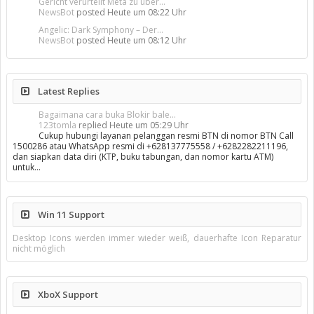
Gericht verurteilt Meta zu über...
NewsBot
posted
Heute um 08:22 Uhr
Angelic: Dark Symphony – Der...
NewsBot
posted
Heute um 08:12 Uhr
Latest Replies
Bagaimana cara buka Blokir bale...
123tomla
replied
Heute um 05:29 Uhr
Cukup hubungi layanan pelanggan resmi BTN di nomor BTN Call
1500286 atau WhatsApp resmi di +628137775558 / +6282282211196,
dan siapkan data diri (KTP, buku tabungan, dan nomor kartu ATM)
untuk…
Win 11 Support
Desktop Icons werden immer wieder weiß, dauerhafte Icon Reparatur
nicht möglich
XboX Support