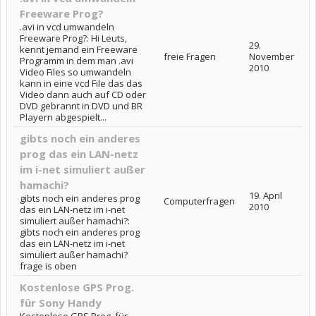
Freeware Prog?
.avi in vcd umwandeln
Freeware Prog?: Hi Leuts,
29.
kennt jemand ein Freeware
freie Fragen
November
Programm in dem man .avi
2010
Video Files so umwandeln
kann in eine vcd File das das
Video dann auch auf CD oder
DVD gebrannt in DVD und BR
Playern abgespielt...
gibts noch ein anderes
prog das ein LAN-netz
im i-net simuliert außer
hamachi?
19. April
gibts noch ein anderes prog
Computerfragen
2010
das ein LAN-netz im i-net
simuliert außer hamachi?:
gibts noch ein anderes prog
das ein LAN-netz im i-net
simuliert außer hamachi?
frage is oben
Kostenlose GPS Prog.
für Sony Handy
Kostenlose GPS Prog. für