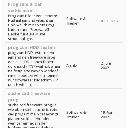
Prog zum Bilder
verkleinern!
Prog zum Bilder verkleinern!:
Software &
Hatt mit jemand vileicht ein
8. Juli 2007
Treiber
Link, wo ich mir so ein Prog
Laden kann (Freeware)!
Danke für eure Mühe
schonmal :great:
prog zum HDD testen
prog zum HDD testen: kennt
jemand nen freeware prog
das mir HDD´s nach fehler
2. Juni
Archiv
durchsucht ???? weil habe hier
2007
ne festplatte wovon windoof
nimma booten will da kommt
nur schwarzer bildschirm ???
un ich will ma...
suche cad freeware
prog
suche cad freeware prog: ja
wie oben steht suche ich ein
Software &
19. April
cad prog um mein casecon zu
Treiber
2007
planen sollte mehr oder
weniger einfach in der
bedienung sein und eben