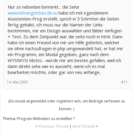
Nur so nebenbei bemerkt... die Seite
www.lohrengelchen.de.vu
habe ich mit irgendeinem
Assistenten-Prog erstellt, sprich in 5 Schritten die Seiten
fertig gehabt, ich muss nur die Namen der Links
bestimmen, mir ein Design auswählen und Bilder einfügen
+ Text. Zu dem Zeitpunkt war die seite noch in html. Dann
habe ich einen Freund von mir um Hilfe gebeten, welcher
sie ohne nachzufragen in php umgewandelt hat, er hat mir
ein Programm, ein Modul gegeben, ganz nach dem
WYSIWYG Motto... würde mir am besten gefallen, weil ich
dann direkt sehe wie es aussieht, wenn ich es mal
bearbeiten möchte, oder gar von neu anfange..
14. Mai 2007
#11
(Du musst angemeldet oder registriert sein, um Beiträge verfassen zu
können. )
Thema:
Prog um Websiten zu erstellen ?
<
Previous Thread
|
Next Thread
>