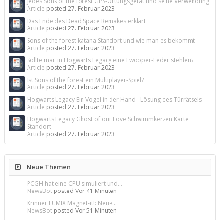
Jedes Sons of the forest GPS-Ortungsgerät und seine Verwendung
Article
posted
27. Februar 2023
Das Ende des Dead Space Remakes erklärt
Article
posted
27. Februar 2023
Sons of the forest katana Standort und wie man es bekommt
Article
posted
27. Februar 2023
Sollte man in Hogwarts Legacy eine Fwooper-Feder stehlen?
Article
posted
27. Februar 2023
Ist Sons of the forest ein Multiplayer-Spiel?
Article
posted
27. Februar 2023
Hogwarts Legacy Ein Vogel in der Hand - Lösung des Türrätsels
Article
posted
27. Februar 2023
Hogwarts Legacy Ghost of our Love Schwimmkerzen Karte
Standort
Article
posted
27. Februar 2023
Neue Themen
PCGH hat eine CPU simuliert und...
NewsBot
posted
Vor 41 Minuten
Krinner LUMIX Magnet-it!: Neue...
NewsBot
posted
Vor 51 Minuten