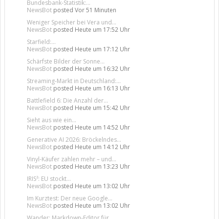
Bundesbank-Statistik:...
NewsBot
posted
Vor 51 Minuten
Weniger Speicher bei Vera und...
NewsBot
posted
Heute um 17:52 Uhr
Starfield:...
NewsBot
posted
Heute um 17:12 Uhr
Schärfste Bilder der Sonne...
NewsBot
posted
Heute um 16:32 Uhr
Streaming-Markt in Deutschland:...
NewsBot
posted
Heute um 16:13 Uhr
Battlefield 6: Die Anzahl der...
NewsBot
posted
Heute um 15:42 Uhr
Sieht aus wie ein...
NewsBot
posted
Heute um 14:52 Uhr
Generative AI 2026: Bröckelndes...
NewsBot
posted
Heute um 14:12 Uhr
Vinyl-Käufer zahlen mehr – und...
NewsBot
posted
Heute um 13:23 Uhr
IRIS²: EU stockt...
NewsBot
posted
Heute um 13:02 Uhr
Im Kurztest: Der neue Google...
NewsBot
posted
Heute um 13:02 Uhr
Wander: Markdown-Editor für...