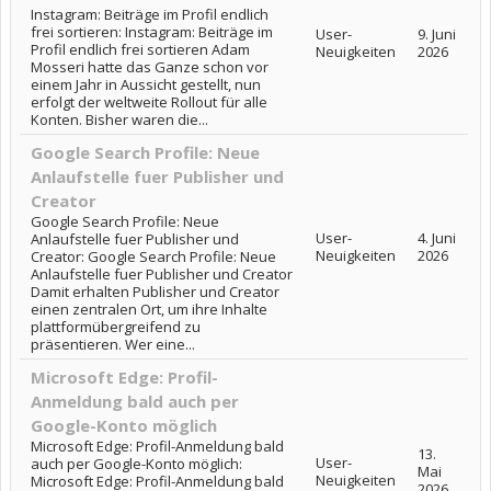
Instagram: Beiträge im Profil endlich
frei sortieren: Instagram: Beiträge im
User-
9. Juni
Profil endlich frei sortieren Adam
Neuigkeiten
2026
Mosseri hatte das Ganze schon vor
einem Jahr in Aussicht gestellt, nun
erfolgt der weltweite Rollout für alle
Konten. Bisher waren die...
Google Search Profile: Neue
Anlaufstelle fuer Publisher und
Creator
Google Search Profile: Neue
User-
4. Juni
Anlaufstelle fuer Publisher und
Neuigkeiten
2026
Creator: Google Search Profile: Neue
Anlaufstelle fuer Publisher und Creator
Damit erhalten Publisher und Creator
einen zentralen Ort, um ihre Inhalte
plattformübergreifend zu
präsentieren. Wer eine...
Microsoft Edge: Profil-
Anmeldung bald auch per
Google-Konto möglich
Microsoft Edge: Profil-Anmeldung bald
13.
User-
auch per Google-Konto möglich:
Mai
Neuigkeiten
Microsoft Edge: Profil-Anmeldung bald
2026