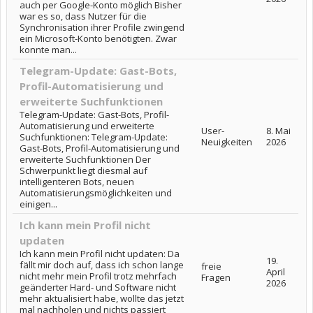
auch per Google-Konto möglich Bisher
war es so, dass Nutzer für die
Synchronisation ihrer Profile zwingend
ein Microsoft-Konto benötigten. Zwar
konnte man...
Telegram-Update: Gast-Bots,
Profil-Automatisierung und
erweiterte Suchfunktionen
Telegram-Update: Gast-Bots, Profil-
Automatisierung und erweiterte
User-
8. Mai
Suchfunktionen: Telegram-Update:
Neuigkeiten
2026
Gast-Bots, Profil-Automatisierung und
erweiterte Suchfunktionen Der
Schwerpunkt liegt diesmal auf
intelligenteren Bots, neuen
Automatisierungsmöglichkeiten und
einigen...
Ich kann mein Profil nicht
updaten
Ich kann mein Profil nicht updaten: Da
19.
fällt mir doch auf, dass ich schon lange
freie
April
nicht mehr mein Profil trotz mehrfach
Fragen
2026
geänderter Hard- und Software nicht
mehr aktualisiert habe, wollte das jetzt
mal nachholen und nichts passiert