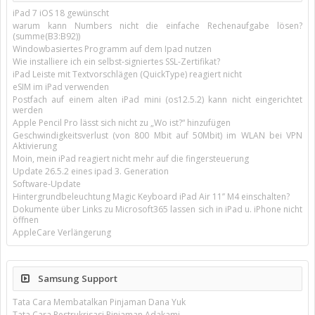
iPad 7 iOS 18 gewünscht
warum kann Numbers nicht die einfache Rechenaufgabe lösen?
(summe(B3:B92))
Windowbasiertes Programm auf dem Ipad nutzen
Wie installiere ich ein selbst-signiertes SSL-Zertifikat?
iPad Leiste mit Textvorschlägen (QuickType) reagiert nicht
eSIM im iPad verwenden
Postfach auf einem alten iPad mini (os12.5.2) kann nicht eingerichtet
werden
Apple Pencil Pro lässt sich nicht zu „Wo ist?“ hinzufügen
Geschwindigkeitsverlust (von 800 Mbit auf 50Mbit) im WLAN bei VPN
Aktivierung
Moin, mein iPad reagiert nicht mehr auf die fingersteuerung
Update 26.5.2 eines ipad 3. Generation
Software-Update
Hintergrundbeleuchtung Magic Keyboard iPad Air 11’’ M4 einschalten?
Dokumente über Links zu Microsoft365 lassen sich in iPad u. iPhone nicht
öffnen
AppleCare Verlängerung
Samsung Support
Tata Cara Membatalkan Pinjaman Dana Yuk
Tata Cara Restrukrisasi Pinjaman Adakami