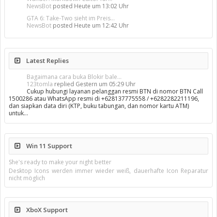
NewsBot
posted
Heute um 13:02 Uhr
GTA 6: Take-Two sieht im Preis...
NewsBot
posted
Heute um 12:42 Uhr
Latest Replies
Bagaimana cara buka Blokir bale...
123tomla
replied
Gestern um 05:29 Uhr
Cukup hubungi layanan pelanggan resmi BTN di nomor BTN Call
1500286 atau WhatsApp resmi di +628137775558 / +6282282211196,
dan siapkan data diri (KTP, buku tabungan, dan nomor kartu ATM)
untuk…
Win 11 Support
She's ready to make your night better
Desktop Icons werden immer wieder weiß, dauerhafte Icon Reparatur
nicht möglich
XboX Support