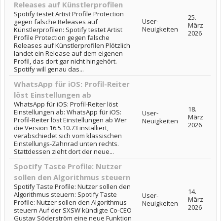
Releases auf Künstlerprofilen
Spotify testet Artist Profile Protection
25.
User-
gegen falsche Releases auf
März
Neuigkeiten
Künstlerprofilen: Spotify testet Artist
2026
Profile Protection gegen falsche
Releases auf Künstlerprofilen Plötzlich
landet ein Release auf dem eigenen
Profil, das dort gar nicht hingehört.
Spotify will genau das...
WhatsApp für iOS: Profil-Reiter
löst Einstellungen ab
WhatsApp für iOS: Profil-Reiter löst
18.
Einstellungen ab: WhatsApp für iOS:
User-
März
Profil-Reiter löst Einstellungen ab Wer
Neuigkeiten
2026
die Version 16.5.10.73 installiert,
verabschiedet sich vom klassischen
Einstellungs-Zahnrad unten rechts.
Stattdessen zieht dort der neue...
Spotify Taste Profile: Nutzer
sollen den Algorithmus steuern
Spotify Taste Profile: Nutzer sollen den
14.
Algorithmus steuern: Spotify Taste
User-
März
Profile: Nutzer sollen den Algorithmus
Neuigkeiten
2026
steuern Auf der SXSW kündigte Co-CEO
Gustav Söderström eine neue Funktion