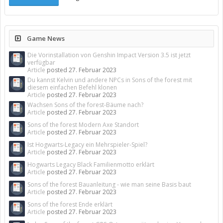
Game News
Die Vorinstallation von Genshin Impact Version 3.5 ist jetzt
verfügbar
Article
posted
27. Februar 2023
Du kannst Kelvin und andere NPCs in Sons of the forest mit
diesem einfachen Befehl klonen
Article
posted
27. Februar 2023
Wachsen Sons of the forest-Bäume nach?
Article
posted
27. Februar 2023
Sons of the forest Modern Axe Standort
Article
posted
27. Februar 2023
Ist Hogwarts-Legacy ein Mehrspieler-Spiel?
Article
posted
27. Februar 2023
Hogwarts Legacy Black Familienmotto erklärt
Article
posted
27. Februar 2023
Sons of the forest Bauanleitung - wie man seine Basis baut
Article
posted
27. Februar 2023
Sons of the forest Ende erklärt
Article
posted
27. Februar 2023