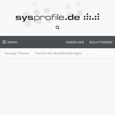
MENU
ANMELDEN
REGISTRIEREN
Heutige Themen
Themen mit aktuellen Beiträgen
...