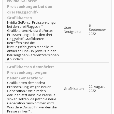
Nvidia GeForce:
Preissenkungen bei den
drei Flaggschiff-
Grafikkarten
Nvidia GeForce: Preissenkungen
6.
bei den drei Flaggschiff-
User-
September
Grafikkarten: Nvidia GeForce:
Neuigkeiten
2022
Preissenkungen bei den drei
Flaggschiff-Grafikkarten
Betroffen sind die
leistungsfähigsten Modelle im
aktuellen Line-up, jeweils in den
hauseigenen Referenzversionen
(Founders...
Grafikkarten demnächst
Preissenkung, wegen
neuer Generation?
Grafikkarten demnächst
29. August
Preissenkung, wegen neuer
Grafikkarten
2022
Generation?: Viele reden
darüber jetzt dass die Preise ja
sinken sollten, da jetzt die neue
Generation rauskommen wird.
Was denkt/wisst Ihr, werden die
Preise sinken?...