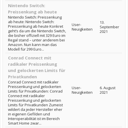
Nintendo Switch:
Preissenkung ab heute
Nintendo Switch: Preissenkung
ab heute: Nintendo Switch:
13.
User-
Preissenkung ab heute Konkret
September
Neuigkeiten
geht’s da um die Nintendo Switch,
2021
die bisher offiziell mit 329 Euro im
Regal stand – unter anderem bei
Amazon. Nun kann man das
Modell für 299 Euro...
Conrad Connect mit
radikaler Preissenkung
und gelockerten Limits für
Privatkunden
Conrad Connect mit radikaler
Preissenkung und gelockerten
User-
6. August
Limits für Privatkunden: Conrad
Neuigkeiten
2021
Connect mit radikaler
Preissenkung und gelockerten
Limits für Privatkunden Zumeist
wildert da jeder Hersteller eher
in eigenen Gefilden und
Interoperabilität ist im Bereich
Smart Home zwar...