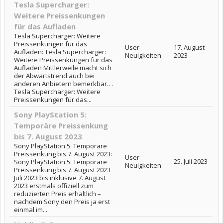
Tesla Supercharger:
Weitere Preissenkungen
für das Aufladen
Tesla Supercharger: Weitere
Preissenkungen für das
User-
17. August
Aufladen: Tesla Supercharger:
Neuigkeiten
2023
Weitere Preissenkungen für das
Aufladen Mittlerweile macht sich
der Abwärtstrend auch bei
anderen Anbietern bemerkbar.. .
Tesla Supercharger: Weitere
Preissenkungen für das...
Sony PlayStation 5:
Temporäre Preissenkung
bis 7. August 2023
Sony PlayStation 5: Temporäre
Preissenkung bis 7. August 2023:
User-
25. Juli 2023
Sony PlayStation 5: Temporäre
Neuigkeiten
Preissenkung bis 7. August 2023
Juli 2023 bis inklusive 7. August
2023 erstmals offiziell zum
reduzierten Preis erhältlich –
nachdem Sony den Preis ja erst
einmal im...