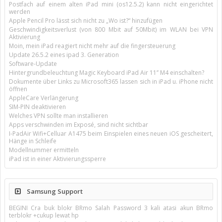
Postfach auf einem alten iPad mini (os12.5.2) kann nicht eingerichtet
werden
Apple Pencil Pro lässt sich nicht zu „Wo ist?“ hinzufügen
Geschwindigkeitsverlust (von 800 Mbit auf 50Mbit) im WLAN bei VPN
Aktivierung
Moin, mein iPad reagiert nicht mehr auf die fingersteuerung
Update 26.5.2 eines ipad 3. Generation
Software-Update
Hintergrundbeleuchtung Magic Keyboard iPad Air 11’’ M4 einschalten?
Dokumente über Links zu Microsoft365 lassen sich in iPad u. iPhone nicht
öffnen
AppleCare Verlängerung
SIM-PIN deaktivieren
Welches VPN sollte man installieren
Apps verschwinden im Exposé, sind nicht sichtbar
I-PadAir Wifi+Celluar A1475 beim Einspielen eines neuen iOS gescheitert,
Hänge in Schleife
Modellnummer ermitteln
iPad ist in einer Aktivierungssperre
Samsung Support
BEGINI Cra buk blokr BRmo Salah Password 3 kali atasi akun BRmo
terblokr +cukup lewat hp