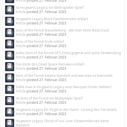
Article
posted
27. Februar 2023
Ist Hogwarts-Legacy ein Mehrspieler-Spiel?
Article
posted
27. Februar 2023
Hogwarts Legacy Black Familienmotto erklärt
Article
posted
27. Februar 2023
Sons of the forest Bauanleitung - wie man seine Basis baut
Article
posted
27. Februar 2023
Sons of the forest Ende erklärt
Article
posted
27. Februar 2023
Jedes Sons of the forest GPS-Ortungsgerät und seine Verwendung
Article
posted
27. Februar 2023
Das Ende des Dead Space Remakes erklärt
Article
posted
27. Februar 2023
Sons of the forest katana Standort und wie man es bekommt
Article
posted
27. Februar 2023
Sollte man in Hogwarts Legacy eine Fwooper-Feder stehlen?
Article
posted
27. Februar 2023
Ist Sons of the forest ein Multiplayer-Spiel?
Article
posted
27. Februar 2023
Hogwarts Legacy Ein Vogel in der Hand - Lösung des Türrätsels
Article
posted
27. Februar 2023
Hogwarts Legacy Ghost of our Love Schwimmkerzen Karte
Standort