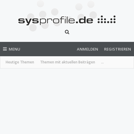
MENU
ANMELDEN
REGISTRIEREN
Heutige Themen
Themen mit aktuellen Beiträgen
...