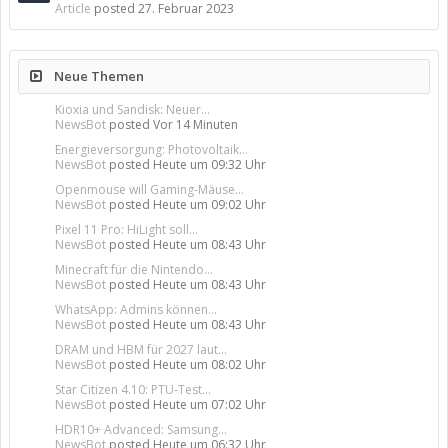
Article
posted
27. Februar 2023
Neue Themen
Kioxia und Sandisk: Neuer...
NewsBot
posted
Vor 14 Minuten
Energieversorgung: Photovoltaik...
NewsBot
posted
Heute um 09:32 Uhr
Openmouse will Gaming-Mäuse...
NewsBot
posted
Heute um 09:02 Uhr
Pixel 11 Pro: HiLight soll...
NewsBot
posted
Heute um 08:43 Uhr
Minecraft für die Nintendo...
NewsBot
posted
Heute um 08:43 Uhr
WhatsApp: Admins können...
NewsBot
posted
Heute um 08:43 Uhr
DRAM und HBM für 2027 laut...
NewsBot
posted
Heute um 08:02 Uhr
Star Citizen 4.10: PTU-Test...
NewsBot
posted
Heute um 07:02 Uhr
HDR10+ Advanced: Samsung...
NewsBot
posted
Heute um 06:32 Uhr