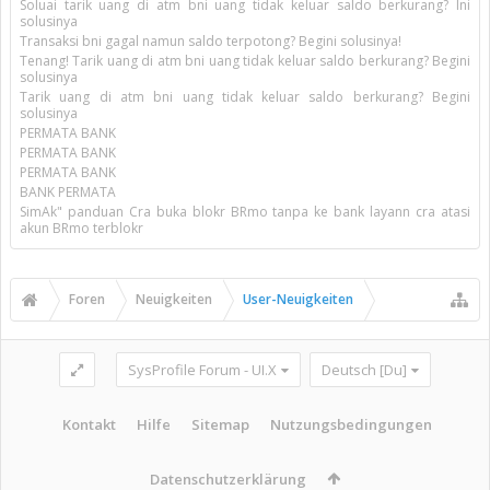
Soluai tarik uang di atm bni uang tidak keluar saldo berkurang? Ini
solusinya
Transaksi bni gagal namun saldo terpotong? Begini solusinya!
Tenang! Tarik uang di atm bni uang tidak keluar saldo berkurang? Begini
solusinya
Tarik uang di atm bni uang tidak keluar saldo berkurang? Begini
solusinya
PERMATA BANK
PERMATA BANK
PERMATA BANK
BANK PERMATA
SimAk" panduan Cra buka blokr BRmo tanpa ke bank layann cra atasi
akun BRmo terblokr
Foren
Neuigkeiten
User-Neuigkeiten
SysProfile Forum - UI.X
Deutsch [Du]
Kontakt
Hilfe
Sitemap
Nutzungsbedingungen
Datenschutzerklärung