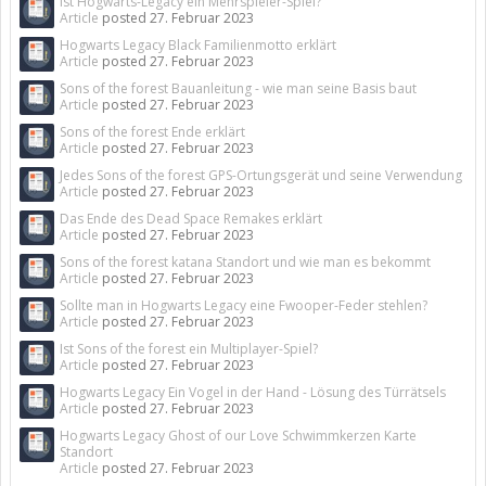
Ist Hogwarts-Legacy ein Mehrspieler-Spiel?
Article
posted
27. Februar 2023
Hogwarts Legacy Black Familienmotto erklärt
Article
posted
27. Februar 2023
Sons of the forest Bauanleitung - wie man seine Basis baut
Article
posted
27. Februar 2023
Sons of the forest Ende erklärt
Article
posted
27. Februar 2023
Jedes Sons of the forest GPS-Ortungsgerät und seine Verwendung
Article
posted
27. Februar 2023
Das Ende des Dead Space Remakes erklärt
Article
posted
27. Februar 2023
Sons of the forest katana Standort und wie man es bekommt
Article
posted
27. Februar 2023
Sollte man in Hogwarts Legacy eine Fwooper-Feder stehlen?
Article
posted
27. Februar 2023
Ist Sons of the forest ein Multiplayer-Spiel?
Article
posted
27. Februar 2023
Hogwarts Legacy Ein Vogel in der Hand - Lösung des Türrätsels
Article
posted
27. Februar 2023
Hogwarts Legacy Ghost of our Love Schwimmkerzen Karte
Standort
Article
posted
27. Februar 2023