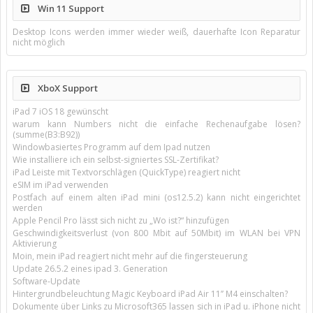
Win 11 Support
Desktop Icons werden immer wieder weiß, dauerhafte Icon Reparatur
nicht möglich
XboX Support
iPad 7 iOS 18 gewünscht
warum kann Numbers nicht die einfache Rechenaufgabe lösen?
(summe(B3:B92))
Windowbasiertes Programm auf dem Ipad nutzen
Wie installiere ich ein selbst-signiertes SSL-Zertifikat?
iPad Leiste mit Textvorschlägen (QuickType) reagiert nicht
eSIM im iPad verwenden
Postfach auf einem alten iPad mini (os12.5.2) kann nicht eingerichtet
werden
Apple Pencil Pro lässt sich nicht zu „Wo ist?“ hinzufügen
Geschwindigkeitsverlust (von 800 Mbit auf 50Mbit) im WLAN bei VPN
Aktivierung
Moin, mein iPad reagiert nicht mehr auf die fingersteuerung
Update 26.5.2 eines ipad 3. Generation
Software-Update
Hintergrundbeleuchtung Magic Keyboard iPad Air 11’’ M4 einschalten?
Dokumente über Links zu Microsoft365 lassen sich in iPad u. iPhone nicht