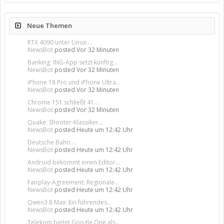
Neue Themen
RTX 4090 unter Linux:...
NewsBot
posted
Vor 32 Minuten
Banking: ING-App setzt künftig...
NewsBot
posted
Vor 32 Minuten
iPhone 18 Pro und iPhone Ultra...
NewsBot
posted
Vor 32 Minuten
Chrome 151 schließt 41...
NewsBot
posted
Vor 32 Minuten
Quake: Shooter-Klassiker...
NewsBot
posted
Heute um 12:42 Uhr
Deutsche Bahn:...
NewsBot
posted
Heute um 12:42 Uhr
Android bekommt einen Editor...
NewsBot
posted
Heute um 12:42 Uhr
Fairplay-Agreement: Regionale...
NewsBot
posted
Heute um 12:42 Uhr
Qwen3.8 Max: Ein führendes...
NewsBot
posted
Heute um 12:42 Uhr
Telekom bietet Google One als...