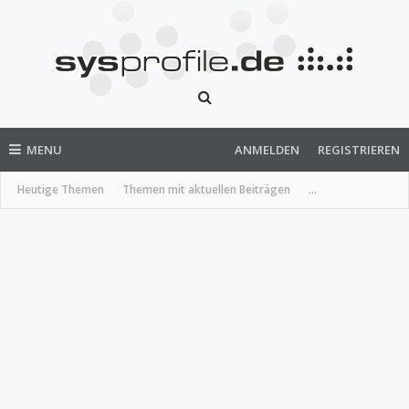
MENU
ANMELDEN
REGISTRIEREN
Heutige Themen
Themen mit aktuellen Beiträgen
...