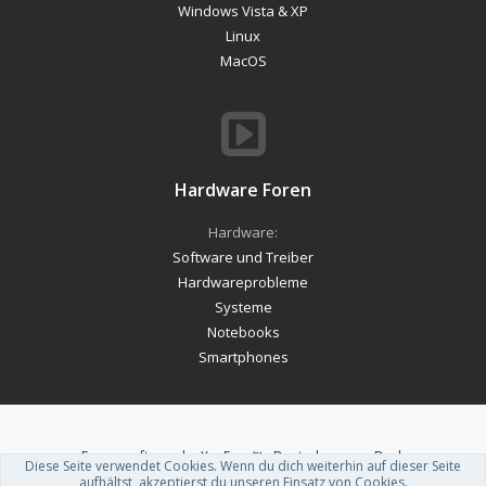
Windows Vista & XP
Linux
MacOS
Hardware Foren
Hardware:
Software und Treiber
Hardwareprobleme
Systeme
Notebooks
Smartphones
Forum software by XenForo™
-
Deutsch von xenDach
Diese Seite verwendet Cookies. Wenn du dich weiterhin auf dieser Seite
Theme designed by
ThemeHouse
.
aufhältst, akzeptierst du unseren Einsatz von Cookies.