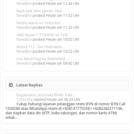
NewsBot
posted
Heute um 12:42 Uhr
Nach fast zehn Jahren: Intel...
NewsBot
posted
Heute um 11:52 Uhr
Nvidia warnt vor kritischer...
NewsBot
posted
Heute um 11:32 Uhr
AMD Ryzen 7 7700X3D im Test:...
NewsBot
posted
Heute um 10:52 Uhr
Notruf 112 - Die Feuerwehr...
NewsBot
posted
Heute um 10:22 Uhr
Von Black Flag bis Battlefield...
NewsBot
posted
Heute um 09:42 Uhr
Latest Replies
Bagaimana cara buka Blokir bale...
123tomla
replied
Heute um 05:29 Uhr
Cukup hubungi layanan pelanggan resmi BTN di nomor BTN Call
1500286 atau WhatsApp resmi di +628137775558 / +6282282211196,
dan siapkan data diri (KTP, buku tabungan, dan nomor kartu ATM)
untuk…