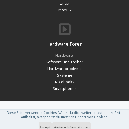
Linux
MacOS
Hardware Foren
Hardware:
Software und Treiber
Hardwareprobleme
Systeme
Notebooks
Smartphones
Diese Seite verwendet Cookies. Wenn du dich weiterhin auf dieser Seite
Forum software by XenForo™
-
Deutsch von xenDach
aufhältst, akzeptierst du unseren Einsatz von Cookies.
Theme designed by
ThemeHouse
.
Accept
Weitere Informationen