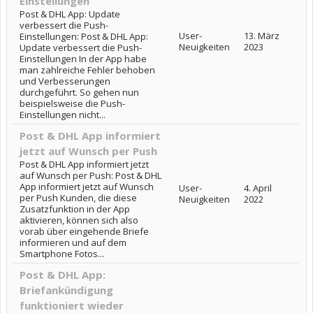
Einstellungen
Post & DHL App: Update
verbessert die Push-
User-
13. März
Einstellungen: Post & DHL App:
Neuigkeiten
2023
Update verbessert die Push-
Einstellungen In der App habe
man zahlreiche Fehler behoben
und Verbesserungen
durchgeführt. So gehen nun
beispielsweise die Push-
Einstellungen nicht...
Post & DHL App informiert
jetzt auf Wunsch per Push
Post & DHL App informiert jetzt
auf Wunsch per Push: Post & DHL
App informiert jetzt auf Wunsch
User-
4. April
per Push Kunden, die diese
Neuigkeiten
2022
Zusatzfunktion in der App
aktivieren, können sich also
vorab über eingehende Briefe
informieren und auf dem
Smartphone Fotos...
Post & DHL App:
Briefankündigung
funktioniert wieder