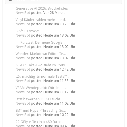
Generative AI 2026: Bröckelndes...
NewsBot
posted
Vor 28 Minuten
Vinyl-Käufer zahlen mehr – und...
NewsBot
posted
Heute um 13:23 Uhr
IRIS²: EU stockt...
NewsBot
posted
Heute um 13:02 Uhr
Im Kurztest: Der neue Google...
NewsBot
posted
Heute um 13:02 Uhr
Wander: Markdown-Editor für...
NewsBot
posted
Heute um 13:02 Uhr
GTA 6: Take-Two sieht im Preis...
NewsBot
posted
Heute um 12:42 Uhr
„Zu mächtig für normale Tests?“...
NewsBot
posted
Heute um 11:53 Uhr
VRAM-Wendepunkt: Würdet ihr...
NewsBot
posted
Heute um 11:12 Uhr
Jetzt bewerben: PCGH sucht...
NewsBot
posted
Heute um 11:02 Uhr
SMT und Hyper-Threading: So...
NewsBot
posted
Heute um 10:22 Uhr
22 GiByte für circa 460 Euro:...
NewsBot
posted
Heute um 09:43 Uhr