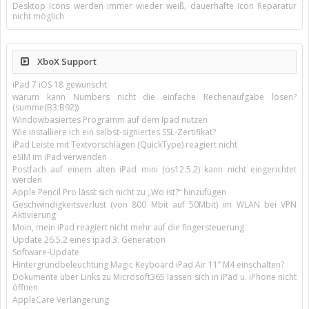
Desktop Icons werden immer wieder weiß, dauerhafte Icon Reparatur
nicht möglich
XboX Support
iPad 7 iOS 18 gewünscht
warum kann Numbers nicht die einfache Rechenaufgabe lösen?
(summe(B3:B92))
Windowbasiertes Programm auf dem Ipad nutzen
Wie installiere ich ein selbst-signiertes SSL-Zertifikat?
iPad Leiste mit Textvorschlägen (QuickType) reagiert nicht
eSIM im iPad verwenden
Postfach auf einem alten iPad mini (os12.5.2) kann nicht eingerichtet
werden
Apple Pencil Pro lässt sich nicht zu „Wo ist?“ hinzufügen
Geschwindigkeitsverlust (von 800 Mbit auf 50Mbit) im WLAN bei VPN
Aktivierung
Moin, mein iPad reagiert nicht mehr auf die fingersteuerung
Update 26.5.2 eines ipad 3. Generation
Software-Update
Hintergrundbeleuchtung Magic Keyboard iPad Air 11’’ M4 einschalten?
Dokumente über Links zu Microsoft365 lassen sich in iPad u. iPhone nicht
öffnen
AppleCare Verlängerung