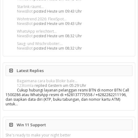
Starlink räumt...
NewsBot
posted
Heute um 09:43 Uhr
Wohntrend 2026: FlexiSpot...
NewsBot
posted
Heute um 09:43 Uhr
WhatsApp erleichtert...
NewsBot
posted
Heute um 08:32 Uhr
Saug- und Wischroboter:...
NewsBot
posted
Heute um 08:32 Uhr
Latest Replies
Bagaimana cara buka Blokir bale...
123tomla
replied
Gestern um 05:29 Uhr
Cukup hubungi layanan pelanggan resmi BTN di nomor BTN Call
1500286 atau WhatsApp resmi di +628137775558 / +6282282211196,
dan siapkan data diri (KTP, buku tabungan, dan nomor kartu ATM)
untuk…
Win 11 Support
She's ready to make your night better