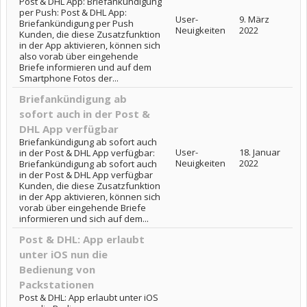
Post & DHL App: Briefankündigung
per Push: Post & DHL App:
User-
9. März
Briefankündigung per Push
Neuigkeiten
2022
Kunden, die diese Zusatzfunktion
in der App aktivieren, können sich
also vorab über eingehende
Briefe informieren und auf dem
Smartphone Fotos der...
Briefankündigung ab
sofort auch in der Post &
DHL App verfügbar
Briefankündigung ab sofort auch
User-
18. Januar
in der Post & DHL App verfügbar:
Neuigkeiten
2022
Briefankündigung ab sofort auch
in der Post & DHL App verfügbar
Kunden, die diese Zusatzfunktion
in der App aktivieren, können sich
vorab über eingehende Briefe
informieren und sich auf dem...
Post & DHL: App erlaubt
unter iOS nun die
Bedienung von
Packstationen
Post & DHL: App erlaubt unter iOS