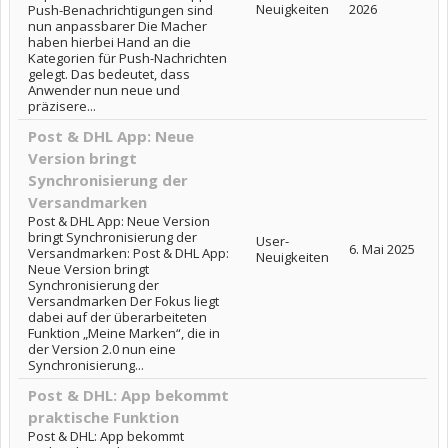
Neuigkeiten
2026
Push-Benachrichtigungen sind
nun anpassbarer Die Macher
haben hierbei Hand an die
Kategorien für Push-Nachrichten
gelegt. Das bedeutet, dass
Anwender nun neue und
präzisere...
Post & DHL App: Neue
Version bringt
Synchronisierung der
Versandmarken
Post & DHL App: Neue Version
bringt Synchronisierung der
User-
6. Mai 2025
Versandmarken: Post & DHL App:
Neuigkeiten
Neue Version bringt
Synchronisierung der
Versandmarken Der Fokus liegt
dabei auf der überarbeiteten
Funktion „Meine Marken“, die in
der Version 2.0 nun eine
Synchronisierung...
Post & DHL: App bekommt
praktische Funktion
Post & DHL: App bekommt