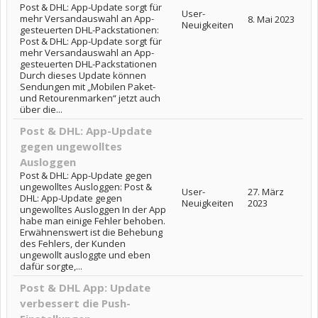
Post & DHL: App-Update sorgt für
User-
mehr Versandauswahl an App-
8. Mai 2023
Neuigkeiten
gesteuerten DHL-Packstationen:
Post & DHL: App-Update sorgt für
mehr Versandauswahl an App-
gesteuerten DHL-Packstationen
Durch dieses Update können
Sendungen mit „Mobilen Paket-
und Retourenmarken“ jetzt auch
über die...
Post & DHL: App-Update
gegen ungewolltes
Ausloggen
Post & DHL: App-Update gegen
ungewolltes Ausloggen: Post &
User-
27. März
DHL: App-Update gegen
Neuigkeiten
2023
ungewolltes Ausloggen In der App
habe man einige Fehler behoben.
Erwähnenswert ist die Behebung
des Fehlers, der Kunden
ungewollt ausloggte und eben
dafür sorgte,...
Post & DHL App: Update
verbessert die Push-