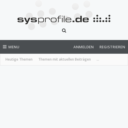
MENU
ANMELDEN
REGISTRIEREN
Heutige Themen
Themen mit aktuellen Beiträgen
...