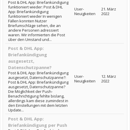
Post & DHL App: Briefankündigung
funktioniert wieder: Post & DHL
User-
21. März
App: Briefankündigung
Neuigkeiten
2022
funktioniert wieder In wenigen
Fällen konnten Nutzer
Briefumschläge sehen, die an
andere Personen adressiert
waren. Wir informierten die Post
über den Umstand und...
Post & DHL App:
Briefankündigung
ausgesetzt,
Datenschutzpanne?
Post & DHL App: Briefankündigung
User-
12. März
ausgesetzt, Datenschutzpanne?:
Neuigkeiten
2022
Post & DHL App: Briefankündigung
ausgesetzt, Datenschutzpanne?
Die Möglichkeit der Push-
Benachrichtigung fehlte bislang,
allerdings kam diese zumindest in
den Einstellungen mit dem letzten
Update...
Post & DHL App:
Briefankündigung per Push