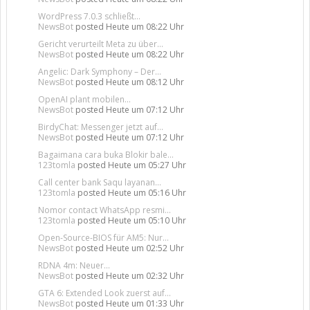
WordPress 7.0.3 schließt...
NewsBot
posted
Heute um 08:22 Uhr
Gericht verurteilt Meta zu über...
NewsBot
posted
Heute um 08:22 Uhr
Angelic: Dark Symphony – Der...
NewsBot
posted
Heute um 08:12 Uhr
OpenAI plant mobilen...
NewsBot
posted
Heute um 07:12 Uhr
BirdyChat: Messenger jetzt auf...
NewsBot
posted
Heute um 07:12 Uhr
Bagaimana cara buka Blokir bale...
123tomla
posted
Heute um 05:27 Uhr
Call center bank Saqu layanan...
123tomla
posted
Heute um 05:16 Uhr
Nomor contact WhatsApp resmi...
123tomla
posted
Heute um 05:10 Uhr
Open-Source-BIOS für AM5: Nur...
NewsBot
posted
Heute um 02:52 Uhr
RDNA 4m: Neuer...
NewsBot
posted
Heute um 02:32 Uhr
GTA 6: Extended Look zuerst auf...
NewsBot
posted
Heute um 01:33 Uhr