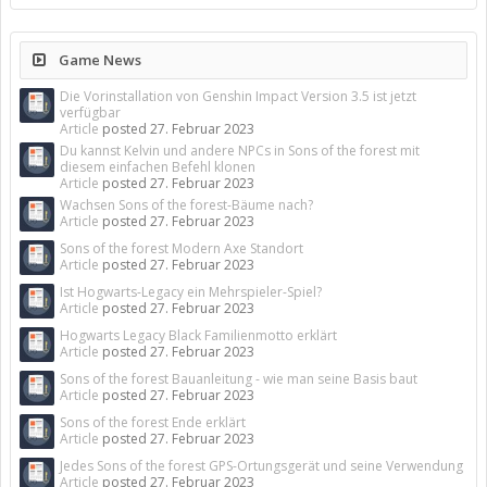
Game News
Die Vorinstallation von Genshin Impact Version 3.5 ist jetzt
verfügbar
Article
posted
27. Februar 2023
Du kannst Kelvin und andere NPCs in Sons of the forest mit
diesem einfachen Befehl klonen
Article
posted
27. Februar 2023
Wachsen Sons of the forest-Bäume nach?
Article
posted
27. Februar 2023
Sons of the forest Modern Axe Standort
Article
posted
27. Februar 2023
Ist Hogwarts-Legacy ein Mehrspieler-Spiel?
Article
posted
27. Februar 2023
Hogwarts Legacy Black Familienmotto erklärt
Article
posted
27. Februar 2023
Sons of the forest Bauanleitung - wie man seine Basis baut
Article
posted
27. Februar 2023
Sons of the forest Ende erklärt
Article
posted
27. Februar 2023
Jedes Sons of the forest GPS-Ortungsgerät und seine Verwendung
Article
posted
27. Februar 2023