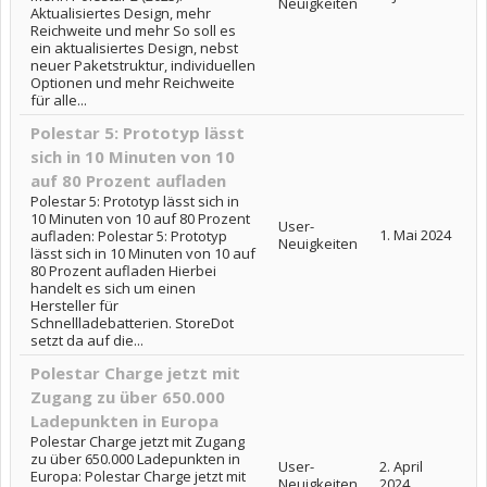
Neuigkeiten
Aktualisiertes Design, mehr
Reichweite und mehr So soll es
ein aktualisiertes Design, nebst
neuer Paketstruktur, individuellen
Optionen und mehr Reichweite
für alle...
Polestar 5: Prototyp lässt
sich in 10 Minuten von 10
auf 80 Prozent aufladen
Polestar 5: Prototyp lässt sich in
10 Minuten von 10 auf 80 Prozent
User-
1. Mai 2024
aufladen: Polestar 5: Prototyp
Neuigkeiten
lässt sich in 10 Minuten von 10 auf
80 Prozent aufladen Hierbei
handelt es sich um einen
Hersteller für
Schnellladebatterien. StoreDot
setzt da auf die...
Polestar Charge jetzt mit
Zugang zu über 650.000
Ladepunkten in Europa
Polestar Charge jetzt mit Zugang
zu über 650.000 Ladepunkten in
User-
2. April
Europa: Polestar Charge jetzt mit
Neuigkeiten
2024