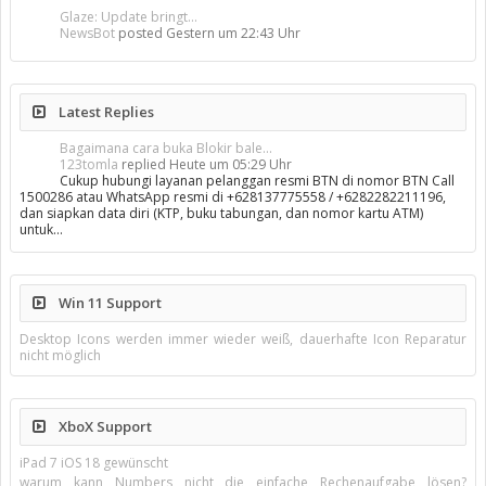
Glaze: Update bringt...
NewsBot
posted
Gestern um 22:43 Uhr
Latest Replies
Bagaimana cara buka Blokir bale...
123tomla
replied
Heute um 05:29 Uhr
Cukup hubungi layanan pelanggan resmi BTN di nomor BTN Call
1500286 atau WhatsApp resmi di +628137775558 / +6282282211196,
dan siapkan data diri (KTP, buku tabungan, dan nomor kartu ATM)
untuk…
Win 11 Support
Desktop Icons werden immer wieder weiß, dauerhafte Icon Reparatur
nicht möglich
XboX Support
iPad 7 iOS 18 gewünscht
warum kann Numbers nicht die einfache Rechenaufgabe lösen?