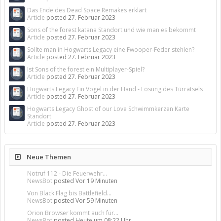
Das Ende des Dead Space Remakes erklärt
Article
posted
27. Februar 2023
Sons of the forest katana Standort und wie man es bekommt
Article
posted
27. Februar 2023
Sollte man in Hogwarts Legacy eine Fwooper-Feder stehlen?
Article
posted
27. Februar 2023
Ist Sons of the forest ein Multiplayer-Spiel?
Article
posted
27. Februar 2023
Hogwarts Legacy Ein Vogel in der Hand - Lösung des Türrätsels
Article
posted
27. Februar 2023
Hogwarts Legacy Ghost of our Love Schwimmkerzen Karte
Standort
Article
posted
27. Februar 2023
Neue Themen
Notruf 112 - Die Feuerwehr...
NewsBot
posted
Vor 19 Minuten
Von Black Flag bis Battlefield...
NewsBot
posted
Vor 59 Minuten
Orion Browser kommt auch für...
NewsBot
posted
Heute um 08:22 Uhr