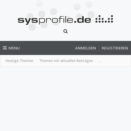
MENU
ANMELDEN
REGISTRIEREN
Heutige Themen
Themen mit aktuellen Beiträgen
...