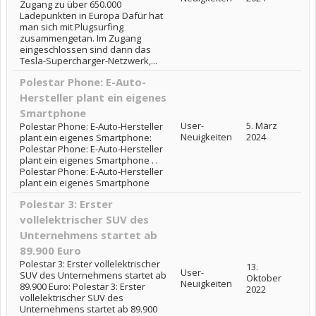
Zugang zu über 650.000
Ladepunkten in Europa Dafür hat
man sich mit Plugsurfing
zusammengetan. Im Zugang
eingeschlossen sind dann das
Tesla-Supercharger-Netzwerk,...
Polestar Phone: E-Auto-
Hersteller plant ein eigenes
Smartphone
User-
5. März
Polestar Phone: E-Auto-Hersteller
Neuigkeiten
2024
plant ein eigenes Smartphone:
Polestar Phone: E-Auto-Hersteller
plant ein eigenes Smartphone . .
Polestar Phone: E-Auto-Hersteller
plant ein eigenes Smartphone
Polestar 3: Erster
vollelektrischer SUV des
Unternehmens startet ab
89.900 Euro
Polestar 3: Erster vollelektrischer
13.
User-
SUV des Unternehmens startet ab
Oktober
Neuigkeiten
89.900 Euro: Polestar 3: Erster
2022
vollelektrischer SUV des
Unternehmens startet ab 89.900