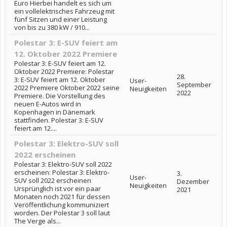
Euro Hierbei handelt es sich um
ein vollelektrisches Fahrzeug mit
fünf Sitzen und einer Leistung
von bis zu 380 kW / 910...
Polestar 3: E-SUV feiert am
12. Oktober 2022 Premiere
Polestar 3: E-SUV feiert am 12.
Oktober 2022 Premiere: Polestar
28.
3: E-SUV feiert am 12. Oktober
User-
September
2022 Premiere Oktober 2022 seine
Neuigkeiten
2022
Premiere. Die Vorstellung des
neuen E-Autos wird in
Kopenhagen in Dänemark
stattfinden. Polestar 3: E-SUV
feiert am 12....
Polestar 3: Elektro-SUV soll
2022 erscheinen
Polestar 3: Elektro-SUV soll 2022
erscheinen: Polestar 3: Elektro-
3.
User-
SUV soll 2022 erscheinen
Dezember
Neuigkeiten
Ursprünglich ist vor ein paar
2021
Monaten noch 2021 für dessen
Veröffentlichung kommuniziert
worden. Der Polestar 3 soll laut
The Verge als...