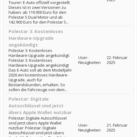
Tourer: E-Auto offiziell vorgestellt
Dieses ist in zwei Versionen zu
haben: ab 119.900 Euro für den
Polestar 5 Dual Motor und ab
142.900 Euro für den Polestar 5...
Polestar 3: Kostenloses
Hardware-Upgrade
angekündigt
Polestar 3: Kostenloses
Hardware-Upgrade angekündigt:
User-
22. Februar
Polestar 3: Kostenloses
Neuigkeiten
2025
Hardware-Upgrade angekündigt
Das E-Auto soll ab dem Modelljahr
2026 ein kostenloses Hardware-
Upgrade, auch für
Bestandskunden, erhalten. So
sollen die Fahrzeuge von dem...
Polestar: Digitale
Autoschlüssel sind jetzt
übers Apple Wallet nutzbar
Polestar: Digitale Autoschlüssel
sind jetzt übers Apple Wallet
User-
21. Februar
nutzbar: Polestar: Digitale
Neuigkeiten
2025
Autoschlüssel sind jetzt übers