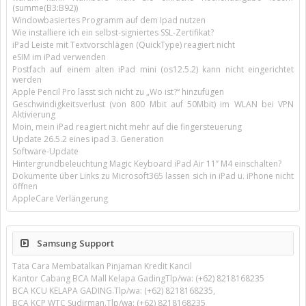
(summe(B3:B92))
Windowbasiertes Programm auf dem Ipad nutzen
Wie installiere ich ein selbst-signiertes SSL-Zertifikat?
iPad Leiste mit Textvorschlägen (QuickType) reagiert nicht
eSIM im iPad verwenden
Postfach auf einem alten iPad mini (os12.5.2) kann nicht eingerichtet
werden
Apple Pencil Pro lässt sich nicht zu „Wo ist?“ hinzufügen
Geschwindigkeitsverlust (von 800 Mbit auf 50Mbit) im WLAN bei VPN
Aktivierung
Moin, mein iPad reagiert nicht mehr auf die fingersteuerung
Update 26.5.2 eines ipad 3. Generation
Software-Update
Hintergrundbeleuchtung Magic Keyboard iPad Air 11’’ M4 einschalten?
Dokumente über Links zu Microsoft365 lassen sich in iPad u. iPhone nicht
öffnen
AppleCare Verlängerung
Samsung Support
Tata Cara Membatalkan Pinjaman Kredit Kancil
Kantor Cabang BCA Mall Kelapa GadingTlp/wa: (+62) 8218168235
BCA KCU KELAPA GADING.Tlp/wa: (+62) 8218168235,
BCA KCP WTC Sudirman.Tlp/wa: (+62) 8218168235