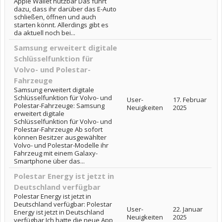
Apple Wallet nutzbar Das führt
dazu, dass ihr darüber das E-Auto
schließen, öffnen und auch
starten könnt. Allerdings gibt es
da aktuell noch bei...
Samsung erweitert digitale
Schlüsselfunktion für
Volvo- und Polestar-
Fahrzeuge
Samsung erweitert digitale
Schlüsselfunktion für Volvo- und
User-
17. Februar
Polestar-Fahrzeuge: Samsung
Neuigkeiten
2025
erweitert digitale
Schlüsselfunktion für Volvo- und
Polestar-Fahrzeuge Ab sofort
können Besitzer ausgewählter
Volvo- und Polestar-Modelle ihr
Fahrzeug mit einem Galaxy-
Smartphone über das...
Polestar Energy ist jetzt in
Deutschland verfügbar
Polestar Energy ist jetzt in
Deutschland verfügbar: Polestar
User-
22. Januar
Energy ist jetzt in Deutschland
Neuigkeiten
2025
verfügbar Ich hatte die neue App