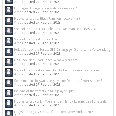
Article
posted
27. Februar 2023
Ist Hogwarts-Legacy ein Mehrspieler-Spiel?
Article
posted
27. Februar 2023
Hogwarts Legacy Black Familienmotto erklärt
Article
posted
27. Februar 2023
Sons of the forest Bauanleitung - wie man seine Basis baut
Article
posted
27. Februar 2023
Sons of the forest Ende erklärt
Article
posted
27. Februar 2023
Jedes Sons of the forest GPS-Ortungsgerät und seine Verwendung
Article
posted
27. Februar 2023
Das Ende des Dead Space Remakes erklärt
Article
posted
27. Februar 2023
Sons of the forest katana Standort und wie man es bekommt
Article
posted
27. Februar 2023
Sollte man in Hogwarts Legacy eine Fwooper-Feder stehlen?
Article
posted
27. Februar 2023
Ist Sons of the forest ein Multiplayer-Spiel?
Article
posted
27. Februar 2023
Hogwarts Legacy Ein Vogel in der Hand - Lösung des Türrätsels
Article
posted
27. Februar 2023
Hogwarts Legacy Ghost of our Love Schwimmkerzen Karte
Standort