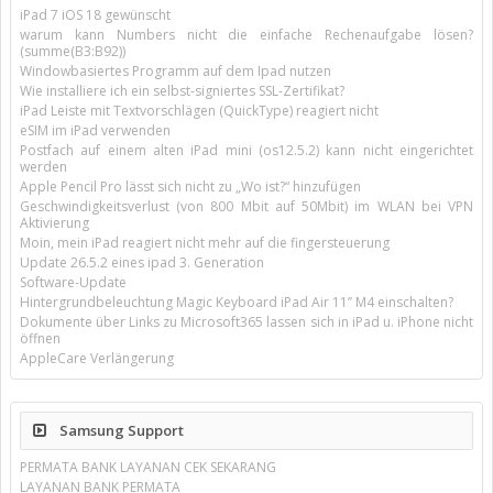
iPad 7 iOS 18 gewünscht
warum kann Numbers nicht die einfache Rechenaufgabe lösen?
(summe(B3:B92))
Windowbasiertes Programm auf dem Ipad nutzen
Wie installiere ich ein selbst-signiertes SSL-Zertifikat?
iPad Leiste mit Textvorschlägen (QuickType) reagiert nicht
eSIM im iPad verwenden
Postfach auf einem alten iPad mini (os12.5.2) kann nicht eingerichtet
werden
Apple Pencil Pro lässt sich nicht zu „Wo ist?“ hinzufügen
Geschwindigkeitsverlust (von 800 Mbit auf 50Mbit) im WLAN bei VPN
Aktivierung
Moin, mein iPad reagiert nicht mehr auf die fingersteuerung
Update 26.5.2 eines ipad 3. Generation
Software-Update
Hintergrundbeleuchtung Magic Keyboard iPad Air 11’’ M4 einschalten?
Dokumente über Links zu Microsoft365 lassen sich in iPad u. iPhone nicht
öffnen
AppleCare Verlängerung
Samsung Support
PERMATA BANK LAYANAN CEK SEKARANG
LAYANAN BANK PERMATA