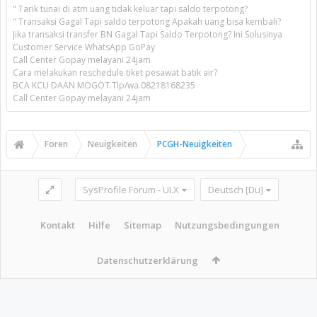
" Tarik tunai di atm uang tidak keluar tapi saldo terpotong?
" Transaksi Gagal Tapi saldo terpotong Apakah uang bisa kembali?
Jika transaksi transfer BN Gagal Tapi Saldo Terpotong? Ini Solusinya
Customer Service WhatsApp GoPay
Call Center Gopay melayani 24jam
Cara melakukan reschedule tiket pesawat batik air?
BCA KCU DAAN MOGOT.Tlp/wa.08218168235
Call Center Gopay melayani 24jam
Foren
Neuigkeiten
PCGH-Neuigkeiten
SysProfile Forum - UI.X
Deutsch [Du]
Kontakt
Hilfe
Sitemap
Nutzungsbedingungen
Datenschutzerklärung