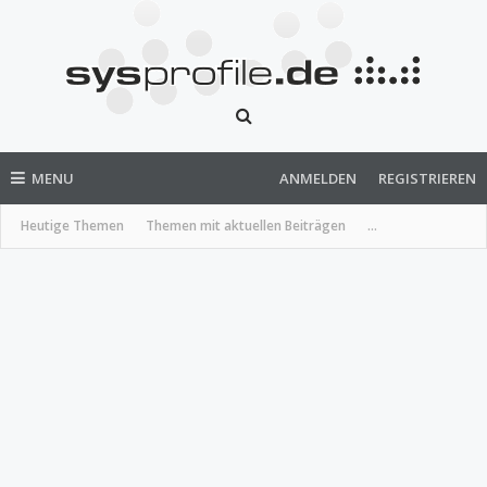
MENU
ANMELDEN
REGISTRIEREN
Heutige Themen
Themen mit aktuellen Beiträgen
...