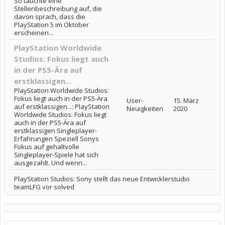
So tauchte eine
Stellenbeschreibung auf, die
davon sprach, dass die
PlayStation 5 im Oktober
erscheinen...
PlayStation Worldwide
Studios: Fokus liegt auch
in der PS5-Ära auf
erstklassigen...
PlayStation Worldwide Studios:
Fokus liegt auch in der PS5-Ära
User-
15. März
auf erstklassigen...: PlayStation
Neuigkeiten
2020
Worldwide Studios: Fokus liegt
auch in der PS5-Ära auf
erstklassigen Singleplayer-
Erfahrungen Speziell Sonys
Fokus auf gehaltvolle
Singleplayer-Spiele hat sich
ausgezahlt. Und wenn...
PlayStation Studios: Sony stellt das neue Entwicklerstudio
teamLFG vor solved