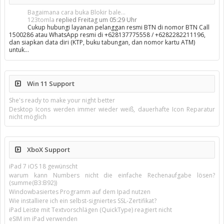
Bagaimana cara buka Blokir bale...
123tomla
replied
Freitag um 05:29 Uhr
Cukup hubungi layanan pelanggan resmi BTN di nomor BTN Call
1500286 atau WhatsApp resmi di +628137775558 / +6282282211196,
dan siapkan data diri (KTP, buku tabungan, dan nomor kartu ATM)
untuk…
Win 11 Support
She's ready to make your night better
Desktop Icons werden immer wieder weiß, dauerhafte Icon Reparatur
nicht möglich
XboX Support
iPad 7 iOS 18 gewünscht
warum kann Numbers nicht die einfache Rechenaufgabe lösen?
(summe(B3:B92))
Windowbasiertes Programm auf dem Ipad nutzen
Wie installiere ich ein selbst-signiertes SSL-Zertifikat?
iPad Leiste mit Textvorschlägen (QuickType) reagiert nicht
eSIM im iPad verwenden