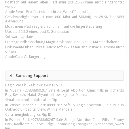
Postfach auf einem alten iPad mini (os12.5.2) kann nicht eingerichtet
werden
Apple Pencil Pro lässt sich nicht zu „Wo ist?“ hinzufügen
Geschwindigkeitsverlust (von 800 Mbit auf 50Mbit) im WLAN bei VPN
Aktivierung
Moin, mein iPad reagiert nicht mehr auf die fingersteuerung
Update 26.5.2 eines ipad 3. Generation
Software-Update
Hintergrundbeleuchtung Magic Keyboard iPad Air 11’’ M4 einschalten?
Dokumente über Links zu Microsoft365 lassen sich in iPad u. iPhone nicht
öffnen
AppleCare Verlängerung
Samsung Support
Begini cara buka blokir akun Flip ID
In Musina +27838860267 Safe & Legit Abortion Clinic Pills in Richards
Bay, Kwazulu-Natal, Giyani, Lebowakgomo, Musina
Simak cara buka blokir akun Flip
In Winnie Mandela +27838860267 Safe & Legit Abortion Clinic Pills in
Oakmoor, Hospital View, Winnie Mandela
Cara menghubungi cs Flip ID
In Esselen Park +27838860267 Safe & Legit Abortion Clinic Pills in Ebony
Park, Kaalfontein, Rabie Ridge, Phomolong, Esangweni, Rabasotho, Swazi
Inn,