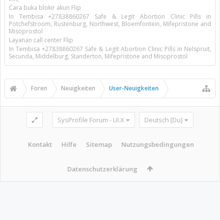
Cara buka blokir akun Flip
In Tembisa +27838860267 Safe & Legit Abortion Clinic Pills in
Potchefstroom, Rustenburg, Northwest, Bloemfontein, Mifepristone and
Misoprostol
Layanan call center Flip
In Tembisa +27838860267 Safe & Legit Abortion Clinic Pills in Nelspruit,
Secunda, Middelburg, Standerton, Mifepristone and Misoprostol
Foren
Neuigkeiten
User-Neuigkeiten
SysProfile Forum - UI.X
Deutsch [Du]
Kontakt
Hilfe
Sitemap
Nutzungsbedingungen
Datenschutzerklärung