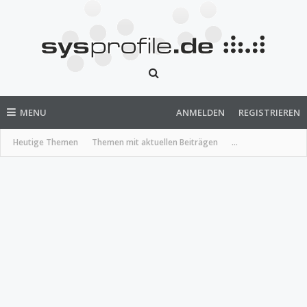
MENU
ANMELDEN
REGISTRIEREN
Heutige Themen
Themen mit aktuellen Beiträgen
...