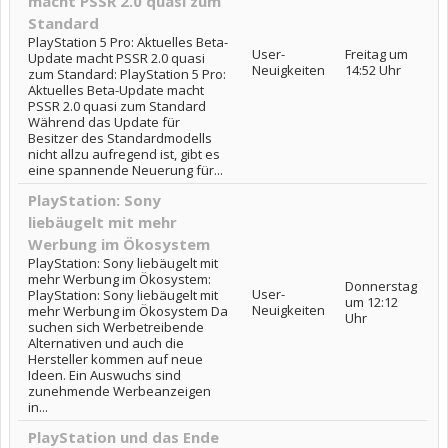
macht PSSR 2.0 quasi zum
Standard
PlayStation 5 Pro: Aktuelles Beta-
User-
Freitag um
Update macht PSSR 2.0 quasi
Neuigkeiten
14:52 Uhr
zum Standard: PlayStation 5 Pro:
Aktuelles Beta-Update macht
PSSR 2.0 quasi zum Standard
Während das Update für
Besitzer des Standardmodells
nicht allzu aufregend ist, gibt es
eine spannende Neuerung für...
PlayStation: Sony
liebäugelt mit mehr
Werbung im Ökosystem
PlayStation: Sony liebäugelt mit
mehr Werbung im Ökosystem:
Donnerstag
User-
PlayStation: Sony liebäugelt mit
um 12:12
Neuigkeiten
mehr Werbung im Ökosystem Da
Uhr
suchen sich Werbetreibende
Alternativen und auch die
Hersteller kommen auf neue
Ideen. Ein Auswuchs sind
zunehmende Werbeanzeigen
in...
PlayStation und das Ende