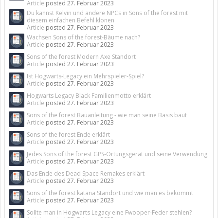
Article
posted
27. Februar 2023
Du kannst Kelvin und andere NPCs in Sons of the forest mit
diesem einfachen Befehl klonen
Article
posted
27. Februar 2023
Wachsen Sons of the forest-Bäume nach?
Article
posted
27. Februar 2023
Sons of the forest Modern Axe Standort
Article
posted
27. Februar 2023
Ist Hogwarts-Legacy ein Mehrspieler-Spiel?
Article
posted
27. Februar 2023
Hogwarts Legacy Black Familienmotto erklärt
Article
posted
27. Februar 2023
Sons of the forest Bauanleitung - wie man seine Basis baut
Article
posted
27. Februar 2023
Sons of the forest Ende erklärt
Article
posted
27. Februar 2023
Jedes Sons of the forest GPS-Ortungsgerät und seine Verwendung
Article
posted
27. Februar 2023
Das Ende des Dead Space Remakes erklärt
Article
posted
27. Februar 2023
Sons of the forest katana Standort und wie man es bekommt
Article
posted
27. Februar 2023
Sollte man in Hogwarts Legacy eine Fwooper-Feder stehlen?