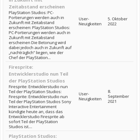
Zeitabstand erscheinen
PlayStation Studios: PC-
Portierungen werden auch in
User-
5. Oktober
Zukunft mit Zeitabstand
Neuigkeiten
2022
erscheinen: PlayStation Studios:
PC-Portierungen werden auch in
Zukunft mit Zeitabstand
erscheinen Die Betonung wird
dabei jedoch auch in Zukunft auf
„nachträglich“ liegen, wie der
Chef der PlayStation...
Firesprite:
Entwicklerstudio nun Teil
der PlayStation Studios
Firesprite: Entwicklerstudio nun
8.
Teil der PlayStation Studios:
User-
September
Firesprite: Entwicklerstudio nun
Neuigkeiten
2021
Teil der PlayStation Studios Sony
Interactive Entertainment
kündigte heute an, dass das
Entwicklerstudio Firesprite ab
sofort Teil der PlayStation
Studios ist....
PlayStation Studios: