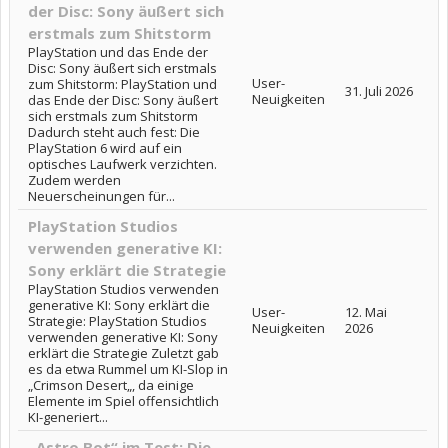
der Disc: Sony äußert sich
erstmals zum Shitstorm
PlayStation und das Ende der
Disc: Sony äußert sich erstmals
User-
zum Shitstorm: PlayStation und
31. Juli 2026
Neuigkeiten
das Ende der Disc: Sony äußert
sich erstmals zum Shitstorm
Dadurch steht auch fest: Die
PlayStation 6 wird auf ein
optisches Laufwerk verzichten.
Zudem werden
Neuerscheinungen für...
PlayStation Studios
verwenden generative KI:
Sony erklärt die Strategie
PlayStation Studios verwenden
generative KI: Sony erklärt die
User-
12. Mai
Strategie: PlayStation Studios
Neuigkeiten
2026
verwenden generative KI: Sony
erklärt die Strategie Zuletzt gab
es da etwa Rummel um KI-Slop in
„Crimson Desert„, da einige
Elemente im Spiel offensichtlich
KI-generiert...
„Astro Bot“ im Test: Die