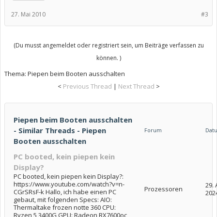
27. Mai 2010
#3
(Du musst angemeldet oder registriert sein, um Beiträge verfassen zu
können. )
Thema:
Piepen beim Booten ausschalten
<
Previous Thread
|
Next Thread
>
Piepen beim Booten ausschalten
- Similar Threads - Piepen
Forum
Dat
Booten ausschalten
PC booted, kein piepen kein
Display?
PC booted, kein piepen kein Display?:
https://www.youtube.com/watch?v=n-
29.
Prozessoren
CGrSRsF-k Hallo, ich habe einen PC
202
gebaut, mit folgenden Specs: AIO:
Thermaltake frozen notte 360 CPU:
Ryzen 5 3400G GPU: Radeon RX7600oc