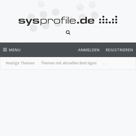
MENU
ANMELDEN
REGISTRIEREN
Heutige Themen
Themen mit aktuellen Beiträgen
...