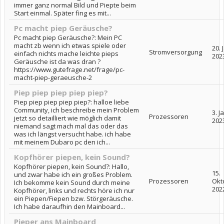
immer ganz normal Bild und Piepte beim
Start einmal. Später fing es mit...
Pc macht piep Geräusche?
Pc macht piep Geräusche?: Mein PC
macht zb wenn ich etwas spiele oder
20. 
Stromversorgung
einfach nichts mache leichte pieps
202
Geräusche ist da was dran ?
https://www.gutefrage.net/frage/pc-
macht-piep-geraeusche-2
Piep piep piep piep piep?
Piep piep piep piep piep?: halloe liebe
Community, ich beschreibe mein Problem
3. J
Prozessoren
jetzt so detailliert wie möglich damit
202
niemand sagt mach mal das oder das
was ich längst versucht habe. ich habe
mit meinem Dubaro pc den ich...
Kopfhörer piepen, kein Sound?
Kopfhörer piepen, kein Sound?: Hallo,
15.
und zwar habe ich ein großes Problem.
Prozessoren
Okt
Ich bekomme kein Sound durch meine
202
Kopfhörer, links und rechts höre ich nur
ein Piepen/Fiepen bzw. Störgeräusche.
Ich habe daraufhin den Mainboard...
Pieper ans Mainboard