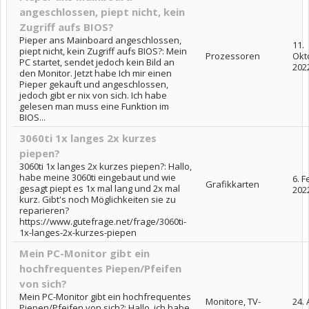
angeschlossen, piept nicht, kein
Zugriff aufs BIOS?
Pieper ans Mainboard angeschlossen,
11.
piept nicht, kein Zugriff aufs BIOS?: Mein
Prozessoren
Okt
PC startet, sendet jedoch kein Bild an
202
den Monitor. Jetzt habe Ich mir einen
Pieper gekauft und angeschlossen,
jedoch gibt er nix von sich. Ich habe
gelesen man muss eine Funktion im
BIOS...
3060ti 1x langes 2x kurzes
piepen?
3060ti 1x langes 2x kurzes piepen?: Hallo,
habe meine 3060ti eingebaut und wie
6. 
Grafikkarten
gesagt piept es 1x mal lang und 2x mal
202
kurz. Gibt's noch Möglichkeiten sie zu
reparieren?
https://www.gutefrage.net/frage/3060ti-
1x-langes-2x-kurzes-piepen
Mein PC-Monitor gibt ein
hochfrequentes Piepen/Pfeifen
von sich?
Mein PC-Monitor gibt ein hochfrequentes
Monitore, TV-
24.
Piepen/Pfeifen von sich?: Hallo, ich habe