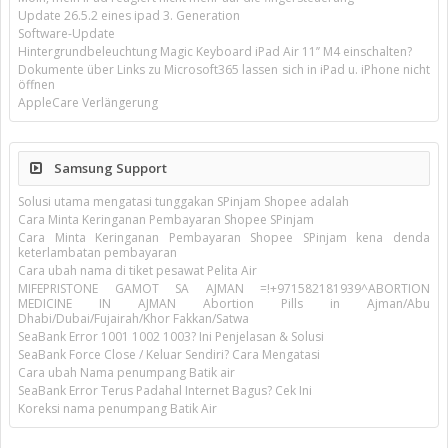
Update 26.5.2 eines ipad 3. Generation
Software-Update
Hintergrundbeleuchtung Magic Keyboard iPad Air 11’’ M4 einschalten?
Dokumente über Links zu Microsoft365 lassen sich in iPad u. iPhone nicht
öffnen
AppleCare Verlängerung
Samsung Support
Solusi utama mengatasi tunggakan SPinjam Shopee adalah
Cara Minta Keringanan Pembayaran Shopee SPinjam
Cara Minta Keringanan Pembayaran Shopee SPinjam kena denda
keterlambatan pembayaran
Cara ubah nama di tiket pesawat Pelita Air
MIFEPRISTONE GAMOT SA AJMAN =!+971582181939^ABORTION
MEDICINE IN AJMAN Abortion Pills in Ajman/Abu
Dhabi/Dubai/Fujairah/Khor Fakkan/Satwa
SeaBank Error 1001 1002 1003? Ini Penjelasan & Solusi
SeaBank Force Close / Keluar Sendiri? Cara Mengatasi
Cara ubah Nama penumpang Batik air
SeaBank Error Terus Padahal Internet Bagus? Cek Ini
Koreksi nama penumpang Batik Air