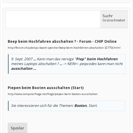
Suchr
Grünschnabel
Beep beim Hochfahren abschalten ? - Forum - CHIP Online
http://forum.chip.de/cpu-board-speicher/beep-beim-hochfahren-abschalten-327754.html
9. Sept. 2007
...
Kann man das nervige "
Piep" beim Hochfahren
meines Laptops abschalten ?
...
-> NEIN<- peipcodes kann man nicht
ausschalten
...
Piepen beim Booten ausschalten (Start)
http://www.computerfrage.net/frage/piepen-beim-booten-ausschalten
Sie interessieren sich für die Themen:
Booten
, Start.
Spoiler