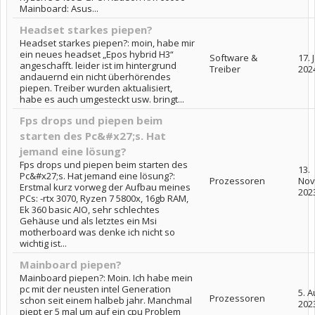
Mainboard: Asus...
Headset starkes piepen?
Headset starkes piepen?: moin, habe mir
ein neues headset „Epos hybrid H3“
Software &
17. 
angeschafft. leider ist im hintergrund
Treiber
202
andauernd ein nicht überhörendes
piepen. Treiber wurden aktualisiert,
habe es auch umgesteckt usw. bringt...
Fps drops und piepen beim
starten des Pc&#x27;s. Hat
jemand eine lösung?
Fps drops und piepen beim starten des
13.
Pc&#x27;s. Hat jemand eine lösung?:
Prozessoren
Nov
Erstmal kurz vorweg der Aufbau meines
202
PCs: -rtx 3070, Ryzen 7 5800x, 16gb RAM,
Ek 360 basic AIO, sehr schlechtes
Gehäuse und als letztes ein Msi
motherboard was denke ich nicht so
wichtig ist...
Mainboard piepen?
Mainboard piepen?: Moin. Ich habe mein
pc mit der neusten intel Generation
5. 
Prozessoren
schon seit einem halbeb jahr. Manchmal
202
piept er 5 mal um auf ein cpu Problem