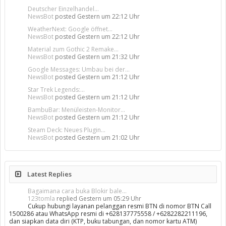
Deutscher Einzelhandel...
NewsBot
posted
Gestern um 22:12 Uhr
WeatherNext: Google öffnet...
NewsBot
posted
Gestern um 22:12 Uhr
Material zum Gothic 2 Remake...
NewsBot
posted
Gestern um 21:32 Uhr
Google Messages: Umbau bei der...
NewsBot
posted
Gestern um 21:12 Uhr
Star Trek Legends:...
NewsBot
posted
Gestern um 21:12 Uhr
BambuBar: Menüleisten-Monitor...
NewsBot
posted
Gestern um 21:12 Uhr
Steam Deck: Neues Plugin...
NewsBot
posted
Gestern um 21:02 Uhr
Latest Replies
Bagaimana cara buka Blokir bale...
123tomla
replied
Gestern um 05:29 Uhr
Cukup hubungi layanan pelanggan resmi BTN di nomor BTN Call
1500286 atau WhatsApp resmi di +628137775558 / +6282282211196,
dan siapkan data diri (KTP, buku tabungan, dan nomor kartu ATM)