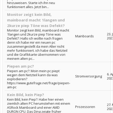
hinzuweisen. Starte ich ihn neu
funktioniert alles. Jetzt bin...
Monitor zeigt kein Bild,
mainboard macht 1langen und
2kurze piep Töne was Defekt?
Monitor zeigt kein Bild, mainboard macht
23. 
1langen und 2kurze piep Töne was
Mainboards
202
Defekt?: Hallo ich wollte nach fragen
denn ich habe mir ein neuen pc
zusammengestellt da mein Alter nicht
mehr funktioniert. ich habe das Netzteil
und die Grafikkarte übernommen von
meinem alten pc...
Piepen am pc?
Piepen am pc?: Moin mein pc piept
6. A
wegen dem Netzteil kann da was
Stromversorgung
202
explodieren?
https://www.gutefrage.net/frage/piepen-
am-pc
Kein Bild, kein Piep?
Kein Bild, kein Piep?: Habe hier einen
ziemlich alten PC herumstehen mit einem
27.
Prozessoren
ASRock Mainboard und einer AMD
202
DURON CPU. Das Ding zeigte früher