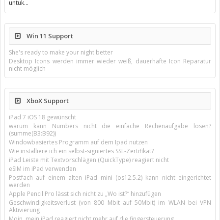
untuk…
Win 11 Support
She's ready to make your night better
Desktop Icons werden immer wieder weiß, dauerhafte Icon Reparatur
nicht möglich
XboX Support
iPad 7 iOS 18 gewünscht
warum kann Numbers nicht die einfache Rechenaufgabe lösen?
(summe(B3:B92))
Windowbasiertes Programm auf dem Ipad nutzen
Wie installiere ich ein selbst-signiertes SSL-Zertifikat?
iPad Leiste mit Textvorschlägen (QuickType) reagiert nicht
eSIM im iPad verwenden
Postfach auf einem alten iPad mini (os12.5.2) kann nicht eingerichtet
werden
Apple Pencil Pro lässt sich nicht zu „Wo ist?“ hinzufügen
Geschwindigkeitsverlust (von 800 Mbit auf 50Mbit) im WLAN bei VPN
Aktivierung
Moin, mein iPad reagiert nicht mehr auf die fingersteuerung