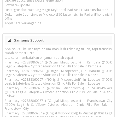
Update 26.5.2 eines ipad 3. Generation
Software-Update
Hintergrundbeleuchtung Magic Keyboard iPad Air 11’’ M4 einschalten?
Dokumente über Links zu Microsoft365 lassen sich in iPad u. iPhone nicht
öffnen
AppleCare Verlängerung
Samsung Support
Apa solusi jika uangnya belum masuk di rekening tujuan, tapi transaksi
sudah berhasil BNI?
tata cara membatalkan pinjaman rupiah cepat
Pharmacy +27838860267 {{{Origial Misoprostol}} In Kampala ((100%
Legit & Safe))New Cytotec Abortion Clinic Pills For Sale In Kampala
Pharmacy +27838860267 {{{Origial Misoprostol}} In Manzini ((100%
Legit & Safe))New Cytotec Abortion Clinic Pills For Sale In Manzini
Pharmacy +27838860267 {{{Origial Misoprostol}} In Lobatse ((100%
Legit & Safe))New Cytotec Abortion Clinic Pills For Sale In Lobatse
Pharmacy +27838860267 {{{Origial Misoprostol}} In Selebi-Phikwe
((100% Legit & Safe))New Cytotec Abortion Clinic Pills For Sale In Selebi-
Phikwe
Pharmacy +27838860267 {{{Origial Misoprostol}} In Francistown City
((100% Legit & Safe))New Cytotec Abortion Clinic Pills For Sale In
Francistown City
Pharmacy +27838860267 {{{Origial Misoprostol}} In Muscat ((100% Legit