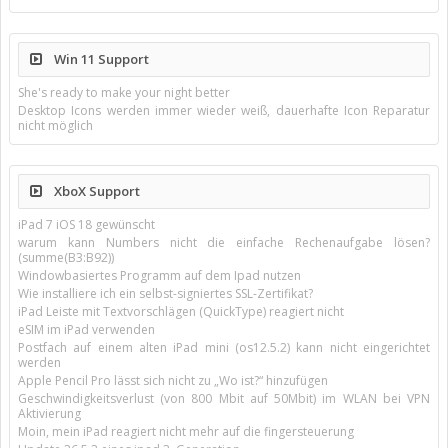
Win 11 Support
She's ready to make your night better
Desktop Icons werden immer wieder weiß, dauerhafte Icon Reparatur
nicht möglich
XboX Support
iPad 7 iOS 18 gewünscht
warum kann Numbers nicht die einfache Rechenaufgabe lösen?
(summe(B3:B92))
Windowbasiertes Programm auf dem Ipad nutzen
Wie installiere ich ein selbst-signiertes SSL-Zertifikat?
iPad Leiste mit Textvorschlägen (QuickType) reagiert nicht
eSIM im iPad verwenden
Postfach auf einem alten iPad mini (os12.5.2) kann nicht eingerichtet
werden
Apple Pencil Pro lässt sich nicht zu „Wo ist?“ hinzufügen
Geschwindigkeitsverlust (von 800 Mbit auf 50Mbit) im WLAN bei VPN
Aktivierung
Moin, mein iPad reagiert nicht mehr auf die fingersteuerung