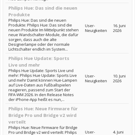
Philips Hue: Das sind die neuen
Produkte
Philips Hue: Das sind die neuen
Produkte: Philips Hue: Das sind die
User-
16. Juni
neuen Produkte Im Mittelpunkt stehen
Neuigkeiten
2026
neue Wandschalter-Module, die dafür
sorgen, dass auch die alte
Designerlampe oder der normale
Lichtschalter endlich im System...
Philips Hue Update: Sports
Live und mehr
Philips Hue Update: Sports Live und
mehr: Philips Hue Update: Sports Live
User-
10. Juni
und mehr Damit können Hue-Lampen
Neuigkeiten
2026
auf Live-Daten aus Fußballspielen
reagieren, passend zum Start der
FIFA-WM 2026. In den Release Notes
der iPhone-App heißt es nun,...
Philips Hue: Neue Firmware für
Bridge Pro und Bridge v2 wird
verteilt
Philips Hue: Neue Firmware für Bridge
User-
4. Juni
Pro und Bridge v2 wird verteilt: Philips