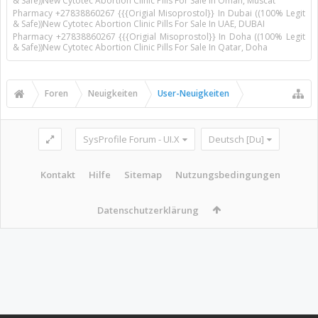
& Safe))New Cytotec Abortion Clinic Pills For Sale In Oman, Muscat
Pharmacy +27838860267 {{{Origial Misoprostol}} In Dubai ((100% Legit
& Safe))New Cytotec Abortion Clinic Pills For Sale In UAE, DUBAI
Pharmacy +27838860267 {{{Origial Misoprostol}} In Doha ((100% Legit
& Safe))New Cytotec Abortion Clinic Pills For Sale In Qatar, Doha
Foren
Neuigkeiten
User-Neuigkeiten
SysProfile Forum - UI.X
Deutsch [Du]
Kontakt
Hilfe
Sitemap
Nutzungsbedingungen
Datenschutzerklärung