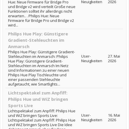
Neuigkeiten
2026
Hue: Neue Firmware für Bridge Pro
und Bridge v2 wird verteilt Große neue
Funktionen solltet ihr allerdings nicht
erwarten.. . Philips Hue: Neue
Firmware für Bridge Pro und Bridge v2
wird...
Philips Hue Play: Günstigere
Gradient-Stehleuchten im
Anmarsch
Philips Hue Play: Günstigere Gradient-
User-
27. Mai
Stehleuchten im Anmarsch: Philips
Neuigkeiten
2026
Hue Play: Günstigere Gradient-
Stehleuchten im Anmarsch Im Netz
sind Informationen zu einer neuen
Philips Hue Play Tischleuchte und
einer passenden Stehleuchte
aufgetaucht, wie Smartlights...
Lichtspektakel zum Anpfiff:
Philips Hue und WiZ bringen
Sports Live
Lichtspektakel zum Anpfiff: Philips Hue
User-
16. Mai
und WiZ bringen Sports Live:
Neuigkeiten
2026
Lichtspektakel zum Anpfiff: Philips Hue
und WiZ bringen Sports Live Die Idee