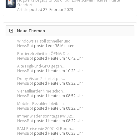
Hogwarts Legacy Ghost of our Love Schwimmkerzen Karte
Standort
Article
posted
27. Februar 2023
Neue Themen
Windows 11 soll schneller und...
NewsBot
posted
Vor 38 Minuten
Barrierefreiheit im ÖPNV: Die...
NewsBot
posted
Heute um 10:42 Uhr
Alte High-End-GPU gegen...
NewsBot
posted
Heute um 10:23 Uhr
Dolby Vision 2 startet per...
NewsBot
posted
Heute um 09:32 Uhr
Vier Milliardenfilme schon...
NewsBot
posted
Heute um 08:52 Uhr
Mobiles Bezahlen bleibt in...
NewsBot
posted
Heute um 08:22 Uhr
Immer wieder sonntags KW 32:...
NewsBot
posted
Heute um 08:22 Uhr
RAM-Preise wie 2007: KI-Boom...
NewsBot
posted
Heute um 06:33 Uhr