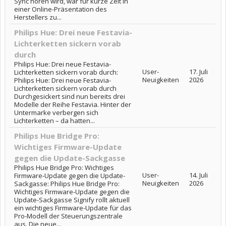
Sync hören wird, war für kurze Zeit in
einer Online-Präsentation des
Herstellers zu...
Philips Hue: Drei neue Festavia-
Lichterketten sickern vorab
durch
Philips Hue: Drei neue Festavia-
User-
17. Juli
Lichterketten sickern vorab durch:
Neuigkeiten
2026
Philips Hue: Drei neue Festavia-
Lichterketten sickern vorab durch
Durchgesickert sind nun bereits drei
Modelle der Reihe Festavia. Hinter der
Untermarke verbergen sich
Lichterketten – da hatten...
Philips Hue Bridge Pro:
Wichtiges Firmware-Update
gegen die Update-Sackgasse
Philips Hue Bridge Pro: Wichtiges
User-
14. Juli
Firmware-Update gegen die Update-
Neuigkeiten
2026
Sackgasse: Philips Hue Bridge Pro:
Wichtiges Firmware-Update gegen die
Update-Sackgasse Signify rollt aktuell
ein wichtiges Firmware-Update für das
Pro-Modell der Steuerungszentrale
aus. Die neue...