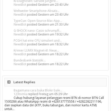
KI-Diagnosen: Gerade jüngere...
NewsBot
posted
Gestern um 23:43 Uhr
Weltweiter Smartphone-Absatz...
NewsBot
posted
Gestern um 23:43 Uhr
TypeCue: Open-Source-Mac-App...
NewsBot
posted
Gestern um 21:33 Uhr
G-SHOCK nano: Casio schrumpft...
NewsBot
posted
Gestern um 19:32 Uhr
PCGH hat eine CPU simuliert und...
NewsBot
posted
Gestern um 18:32 Uhr
Krinner LUMIX Magnet-it!: Neue...
NewsBot
posted
Gestern um 18:22 Uhr
Bundesbank-Statistik:...
NewsBot
posted
Gestern um 18:22 Uhr
Latest Replies
Bagaimana cara buka Blokir bale...
123tomla
replied
Freitag um 05:29 Uhr
Cukup hubungi layanan pelanggan resmi BTN di nomor BTN Call
1500286 atau WhatsApp resmi di +628137775558 / +6282282211196,
dan siapkan data diri (KTP, buku tabungan, dan nomor kartu ATM)
untuk…