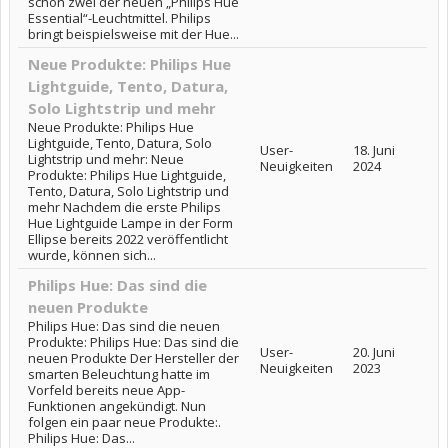
schon zwei der neuen „Philips Hue
Essential“-Leuchtmittel. Philips
bringt beispielsweise mit der Hue...
Neue Produkte: Philips Hue
Lightguide, Tento, Datura,
Solo Lightstrip und mehr
Neue Produkte: Philips Hue
Lightguide, Tento, Datura, Solo
User-
18. Juni
Lightstrip und mehr: Neue
Neuigkeiten
2024
Produkte: Philips Hue Lightguide,
Tento, Datura, Solo Lightstrip und
mehr Nachdem die erste Philips
Hue Lightguide Lampe in der Form
Ellipse bereits 2022 veröffentlicht
wurde, können sich...
Philips Hue: Das sind die
neuen Produkte
Philips Hue: Das sind die neuen
Produkte: Philips Hue: Das sind die
User-
20. Juni
neuen Produkte Der Hersteller der
Neuigkeiten
2023
smarten Beleuchtung hatte im
Vorfeld bereits neue App-
Funktionen angekündigt. Nun
folgen ein paar neue Produkte:.
Philips Hue: Das...