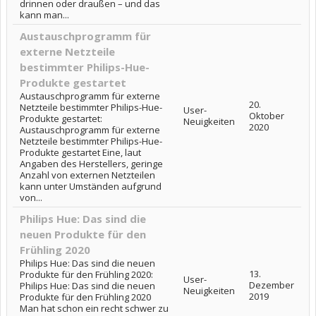
drinnen oder draußen – und das
kann man...
Austauschprogramm für
externe Netzteile
bestimmter Philips-Hue-
Produkte gestartet
Austauschprogramm für externe
20.
Netzteile bestimmter Philips-Hue-
User-
Oktober
Produkte gestartet:
Neuigkeiten
2020
Austauschprogramm für externe
Netzteile bestimmter Philips-Hue-
Produkte gestartet Eine, laut
Angaben des Herstellers, geringe
Anzahl von externen Netzteilen
kann unter Umständen aufgrund
von...
Philips Hue: Das sind die
neuen Produkte für den
Frühling 2020
Philips Hue: Das sind die neuen
13.
Produkte für den Frühling 2020:
User-
Dezember
Philips Hue: Das sind die neuen
Neuigkeiten
2019
Produkte für den Frühling 2020
Man hat schon ein recht schwer zu