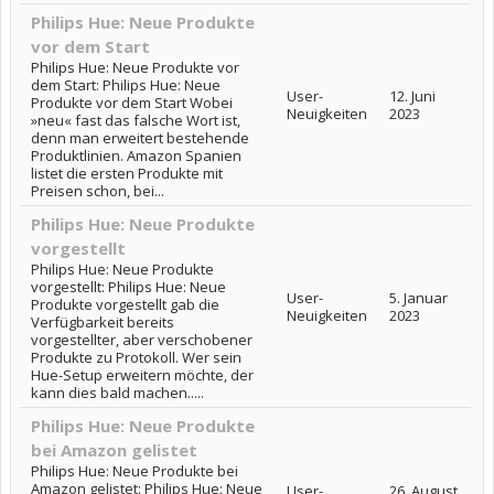
Philips Hue: Neue Produkte
vor dem Start
Philips Hue: Neue Produkte vor
dem Start: Philips Hue: Neue
User-
12. Juni
Produkte vor dem Start Wobei
Neuigkeiten
2023
»neu« fast das falsche Wort ist,
denn man erweitert bestehende
Produktlinien. Amazon Spanien
listet die ersten Produkte mit
Preisen schon, bei...
Philips Hue: Neue Produkte
vorgestellt
Philips Hue: Neue Produkte
vorgestellt: Philips Hue: Neue
User-
5. Januar
Produkte vorgestellt gab die
Neuigkeiten
2023
Verfügbarkeit bereits
vorgestellter, aber verschobener
Produkte zu Protokoll. Wer sein
Hue-Setup erweitern möchte, der
kann dies bald machen.....
Philips Hue: Neue Produkte
bei Amazon gelistet
Philips Hue: Neue Produkte bei
Amazon gelistet: Philips Hue: Neue
User-
26. August