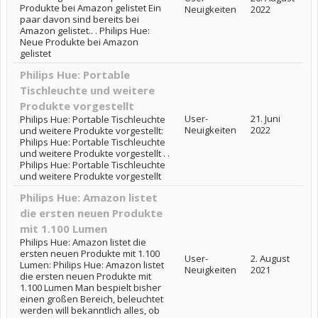
Produkte bei Amazon gelistet Ein
Neuigkeiten
2022
paar davon sind bereits bei
Amazon gelistet.. . Philips Hue:
Neue Produkte bei Amazon
gelistet
Philips Hue: Portable
Tischleuchte und weitere
Produkte vorgestellt
User-
21. Juni
Philips Hue: Portable Tischleuchte
Neuigkeiten
2022
und weitere Produkte vorgestellt:
Philips Hue: Portable Tischleuchte
und weitere Produkte vorgestellt . .
Philips Hue: Portable Tischleuchte
und weitere Produkte vorgestellt
Philips Hue: Amazon listet
die ersten neuen Produkte
mit 1.100 Lumen
Philips Hue: Amazon listet die
ersten neuen Produkte mit 1.100
User-
2. August
Lumen: Philips Hue: Amazon listet
Neuigkeiten
2021
die ersten neuen Produkte mit
1.100 Lumen Man bespielt bisher
einen großen Bereich, beleuchtet
werden will bekanntlich alles, ob