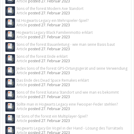
Article
posted
27. Februar 2023
Sons of the forest Modern Axe Standort
Article
posted
27. Februar 2023
Ist Hogwarts-Legacy ein Mehrspieler-Spiel?
Article
posted
27. Februar 2023
Hogwarts Legacy Black Familienmotto erklärt
Article
posted
27. Februar 2023
Sons of the forest Bauanleitung - wie man seine Basis baut
Article
posted
27. Februar 2023
Sons of the forest Ende erklärt
Article
posted
27. Februar 2023
Jedes Sons of the forest GPS-Ortungsgerät und seine Verwendung
Article
posted
27. Februar 2023
Das Ende des Dead Space Remakes erklärt
Article
posted
27. Februar 2023
Sons of the forest katana Standort und wie man es bekommt
Article
posted
27. Februar 2023
Sollte man in Hogwarts Legacy eine Fwooper-Feder stehlen?
Article
posted
27. Februar 2023
Ist Sons of the forest ein Multiplayer-Spiel?
Article
posted
27. Februar 2023
Hogwarts Legacy Ein Vogel in der Hand - Lösung des Türrätsels
Article
posted
27. Februar 2023