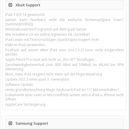
XboX Support
iPad 7 iOS 18 gewünscht
warum kann Numbers nicht die einfache Rechenaufgabe lösen?
(summe(B3:B92))
Windowbasiertes Programm auf dem Ipad nutzen
Wie installiere ich ein selbst-signiertes SSL-Zertifikat?
iPad Leiste mit Textvorschlägen (QuickType) reagiert nicht
eSIM im iPad verwenden
Postfach auf einem alten iPad mini (os12.5.2) kann nicht eingerichtet
werden
Apple Pencil Pro lässt sich nicht zu „Wo ist?“ hinzufügen
Geschwindigkeitsverlust (von 800 Mbit auf 50Mbit) im WLAN bei VPN
Aktivierung
Moin, mein iPad reagiert nicht mehr auf die fingersteuerung
Update 26.5.2 eines ipad 3. Generation
Software-Update
Hintergrundbeleuchtung Magic Keyboard iPad Air 11’’ M4 einschalten?
Dokumente über Links zu Microsoft365 lassen sich in iPad u. iPhone nicht
öffnen
AppleCare Verlängerung
Samsung Support