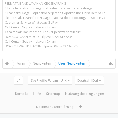
PERMATA BANK LAYANAN CEK SEKARANG
" Tarik tunai di atm uang tidak keluar tapi saldo terpotong?
" Transaksi Gagal Tapi saldo terpotong Apakah uang bisa kembali?
Jika transaksi transfer BN Gagal Tapi Saldo Terpotong? Ini Solusinya
Customer Service WhatsApp GoPay
Call Center Gopay melayani 24jam
Cara melakukan reschedule tiket pesawat batik air?
BCA KCU DAAN MOGOT.Tlp/wa.08218168235
Call Center Gopay melayani 24jam
BCA KCU WAHID HASYIM.Tlp/wa: 0853-7373-7845
Foren
Neuigkeiten
User-Neuigkeiten
SysProfile Forum - UI.X
Deutsch [Du]
Kontakt
Hilfe
Sitemap
Nutzungsbedingungen
Datenschutzerklärung