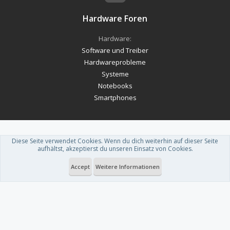
Hardware Foren
Hardware:
Software und Treiber
Hardwareprobleme
Systeme
Notebooks
Smartphones
Diese Seite verwendet Cookies. Wenn du dich weiterhin auf dieser Seite
Forum software by XenForo™
-
Deutsch von xenDach
aufhältst, akzeptierst du unseren Einsatz von Cookies.
Theme designed by
ThemeHouse
.
Accept
Weitere Informationen
Du betrachtest gerade: Philips Hue: Das sind die neuen Produkte