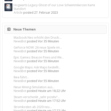
Hogwarts Legacy Ghost of our Love Schwimmkerzen Karte
Standort
Article
posted
27. Februar 2023
Neue Themen
Macbook Neo erhöht den Druck:...
NewsBot
posted
Vor 35 Minuten
GeForce NOW: 26 neue Spiele im...
NewsBot
posted
Vor 55 Minuten
Epic Games: Beacon Pines und We...
NewsBot
posted
Vor 55 Minuten
Google Maps: Ask Maps bestellt...
NewsBot
posted
Vor 55 Minuten
Ikea führt...
NewsBot
posted
Vor 55 Minuten
Neue Mining-Simulation aus...
NewsBot
posted
Heute um 18:22 Uhr
Steam verschenkt „sehr positiv“...
NewsBot
posted
Heute um 17:52 Uhr
Stromkosten ab 2029 neu...
NewsBot
posted
Heute um 17:22 Uhr