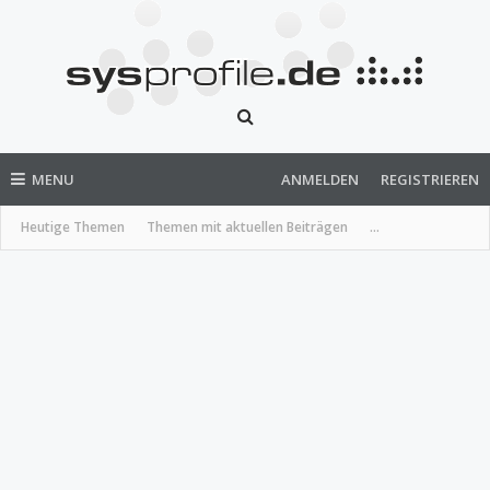
MENU
ANMELDEN
REGISTRIEREN
Heutige Themen
Themen mit aktuellen Beiträgen
...