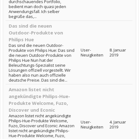
durchschauendes Portfolio,
bedient man doch quasi jeden
Anwendungsfall. Ich selber
begrüße das,...
Das sind die neuen
Outdoor-Produkte von
Philips Hue
Das sind die neuen Outdoor-
User-
8. Januar
Produkte von Philips Hue: Das sind
Neuigkeiten
2019
die neuen Outdoor-Produkte von
Philips Hue Nun hat der
Beleuchtungs-Spezialist seine
Lösungen offiziell vorgestellt. Wir
haben also nun auch offizielle
deutsche Preise. Das sind die...
Amazon listet nicht
angekündigte Philips-Hue-
Produkte Welcome, Fuzo,
Discover und Econic
Amazon listet nicht angekündigte
Philips-Hue-Produkte Welcome,
User-
4. Januar
Fuzo, Discover und Econic: Amazon
Neuigkeiten
2019
listet nicht angekündigte Philips-
Hue-Produkte Welcome, Fuzo,