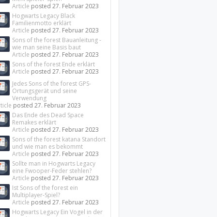
Article
posted
27. Februar 2023
Hogwarts Legacy Black
Familienmotto erklärt
Article
posted
27. Februar 2023
Sons of the forest Bauanleitung -
wie man seine Basis baut
Article
posted
27. Februar 2023
Sons of the forest Ende erklärt
Article
posted
27. Februar 2023
Jedes Sons of the forest GPS-
Ortungsgerät und seine
Verwendung
ticle
posted
27. Februar 2023
Das Ende des Dead Space
Remakes erklärt
Article
posted
27. Februar 2023
Sons of the forest katana Standort
und wie man es bekommt
Article
posted
27. Februar 2023
Sollte man in Hogwarts Legacy
eine Fwooper-Feder stehlen?
Article
posted
27. Februar 2023
Ist Sons of the forest ein
Multiplayer-Spiel?
Article
posted
27. Februar 2023
Hogwarts Legacy Ein Vogel in der