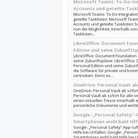
Microsoft Teams: To-Do-Int
Accounts und geteilte Taskl
Microsoft Teams: To-Do-Integratio
geteilte Tasklisten: Microsoft Team
Accounts und geteilte Tasklisten So
nun die Möglichkeit, innerhalb vo
Tasklisten...
LibreOffice: Document Found
Edition und seine Zukunfts
LibreOffice: Document Foundation e
seine Zukunftspläne: LibreOffice:
Personal Edition und seine Zukunft
die Software für private und kom
vertreiben. Denn es...
OneDrive: Personal Vault ab
OneDrive: Personal Vault ab sofort
Personal Vault ab sofort für alle 
einen virtuellen Tresor innerhalb 
persönliche Dokumente und wichtig
Google: „Personal Safety“-A
Smartphones wohl bald Hilfe
Google: „Personal Safety“-App ruf
Hilfe bei Unfällen: Google: „Person
Smartphones wohl bald Hilfe bei 