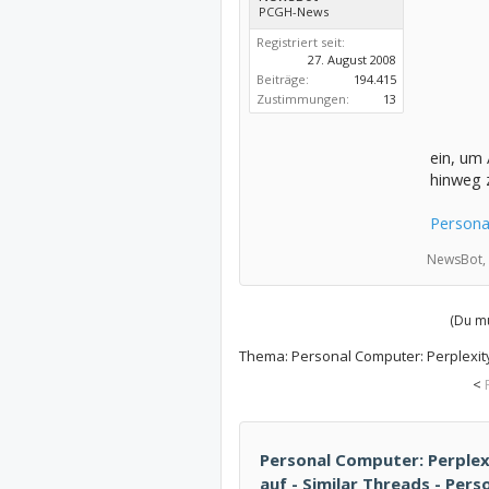
PCGH-News
Registriert seit:
27. August 2008
Beiträge:
194.415
Zustimmungen:
13
ein, um
hinweg z
Persona
NewsBot,
(Du mu
Thema:
Personal Computer: Perplexit
<
Personal Computer: Perplex
auf - Similar Threads - Per