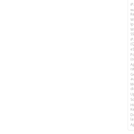
i
w
R
W
I
Wi
SS
i
(Q
e
P
(o
Ap
is
G
a
M
d
U
S
H
Ke
D
la
A