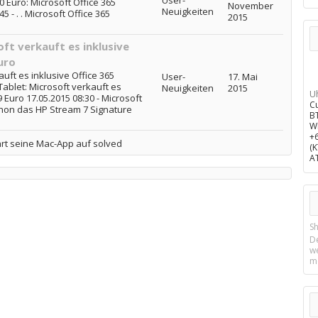
User-
0 Euro: Microsoft Office 365
November
Neuigkeiten
5 - . . Microsoft Office 365
2015
ft verkauft es inklusive
uro
uft es inklusive Office 365
User-
17. Mai
Tablet: Microsoft verkauft es
Neuigkeiten
2015
U
9 Euro 17.05.2015 08:30 - Microsoft
C
chon das HP Stream 7 Signature
B
W
+
rt seine Mac-App auf solved
(
A
Sh
D
w
m