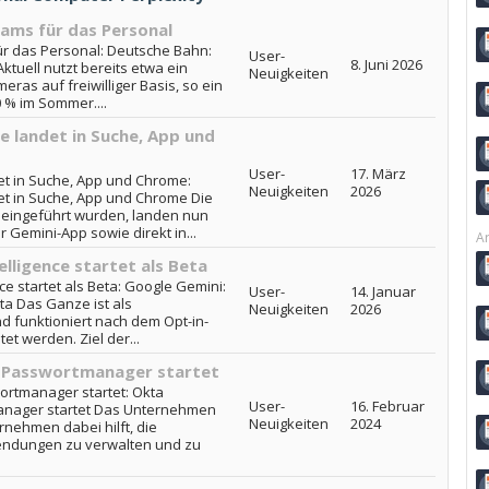
ams für das Personal
r das Personal: Deutsche Bahn:
User-
8. Juni 2026
tuell nutzt bereits etwa ein
Neuigkeiten
ras auf freiwilliger Basis, so ein
0 % im Sommer....
ce landet in Suche, App und
User-
17. März
det in Suche, App und Chrome:
Neuigkeiten
2026
det in Suche, App und Chrome Die
 eingeführt wurden, landen nun
r Gemini-App sowie direkt in...
Ar
elligence startet als Beta
ce startet als Beta: Google Gemini:
User-
14. Januar
eta Das Ganze ist als
Neuigkeiten
2026
d funktioniert nach dem Opt-in-
et werden. Ziel der...
r Passwortmanager startet
ortmanager startet: Okta
User-
16. Februar
anager startet Das Unternehmen
Neuigkeiten
2024
rnehmen dabei hilft, die
endungen zu verwalten und zu