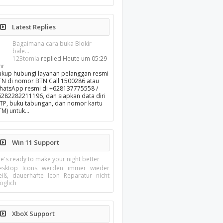
Latest Replies
Bagaimana cara buka Blokir
bale...
123tomla
replied
Heute um 05:29
hr
ukup hubungi layanan pelanggan resmi
TN di nomor BTN Call 1500286 atau
hatsApp resmi di +628137775558 /
6282282211196, dan siapkan data diri
KTP, buku tabungan, dan nomor kartu
TM) untuk…
Win 11 Support
e's ready to make your night better
esktop Icons werden immer wieder
eiß, dauerhafte Icon Reparatur nicht
öglich
XboX Support