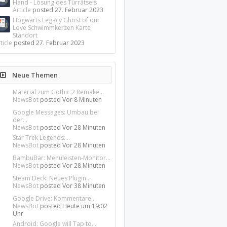
Hand - Lösung des Türrätsels
Article
posted
27. Februar 2023
Hogwarts Legacy Ghost of our
Love Schwimmkerzen Karte
Standort
ticle
posted
27. Februar 2023
Neue Themen
Material zum Gothic 2 Remake...
NewsBot
posted
Vor 8 Minuten
Google Messages: Umbau bei
der...
NewsBot
posted
Vor 28 Minuten
Star Trek Legends:...
NewsBot
posted
Vor 28 Minuten
BambuBar: Menüleisten-Monitor...
NewsBot
posted
Vor 28 Minuten
Steam Deck: Neues Plugin...
NewsBot
posted
Vor 38 Minuten
Google Drive: Kommentare...
NewsBot
posted
Heute um 19:02
Uhr
Android: Google will Tap to...