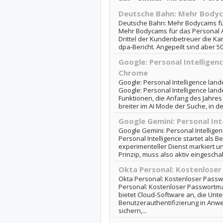
Deutsche Bahn: Mehr Bodyc
Deutsche Bahn: Mehr Bodycams fü
Mehr Bodycams für das Personal Ak
Drittel der Kundenbetreuer die Kame
dpa-Bericht. Angepeilt sind aber 5
Google: Personal Intelligen
Chrome
Google: Personal Intelligence lan
Google: Personal Intelligence lan
Funktionen, die Anfang des Jahres
breiter im AI Mode der Suche, in de
Google Gemini: Personal Int
Google Gemini: Personal Intelligen
Personal Intelligence startet als B
experimenteller Dienst markiert un
Prinzip, muss also aktiv eingeschalt
Okta Personal: Kostenlose
Okta Personal: Kostenloser Passw
Personal: Kostenloser Passwortm
bietet Cloud-Software an, die Unte
Benutzerauthentifizierung in Anw
sichern,...