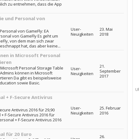
mlich zu entnehmen, dass die App
ie und Personal von
User-
23. Mai
 Personal von GameFly: EA
Neuigkeiten
2018
rsonal von GameFly Es geht um
Fly, von dem man sich zwar
schnappt hat, das aber keine...
nen in Microsoft Personal
ieren
21.
Microsoft Personal Storage Table
User-
September
e-Admins können in Microsoft
Neuigkeiten
2017
tieren Da gibt es beispielsweise
ducation sowie Basic.
U
al + F-Secure Antivirus
User-
25. Februar
ecure Antivirus 2016 für 29,90
Neuigkeiten
2016
 + F-Secure Antivirus 2016 für
Personal + F-Secure Antivirus 2016
al für 20 Euro
26.