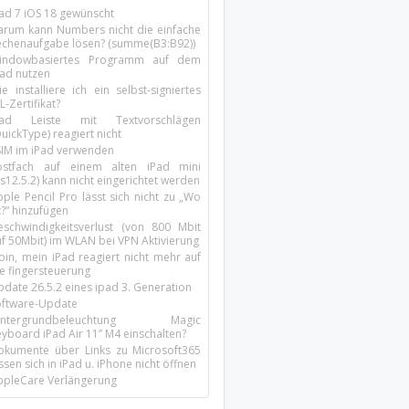
Pad 7 iOS 18 gewünscht
arum kann Numbers nicht die einfache
echenaufgabe lösen? (summe(B3:B92))
indowbasiertes Programm auf dem
pad nutzen
e installiere ich ein selbst-signiertes
L-Zertifikat?
Pad Leiste mit Textvorschlägen
uickType) reagiert nicht
SIM im iPad verwenden
ostfach auf einem alten iPad mini
s12.5.2) kann nicht eingerichtet werden
ple Pencil Pro lässt sich nicht zu „Wo
t?“ hinzufügen
eschwindigkeitsverlust (von 800 Mbit
uf 50Mbit) im WLAN bei VPN Aktivierung
oin, mein iPad reagiert nicht mehr auf
ie fingersteuerung
pdate 26.5.2 eines ipad 3. Generation
oftware-Update
intergrundbeleuchtung Magic
yboard iPad Air 11’’ M4 einschalten?
okumente über Links zu Microsoft365
ssen sich in iPad u. iPhone nicht öffnen
ppleCare Verlängerung