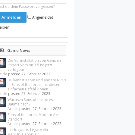
ast du dein Passwort vergessen?
Angemeldet
leiben
Game News
Die Vorinstallation von Genshin
Impact Version 3.5 ist jetzt
verfügbar
ticle
posted
27. Februar 2023
Du kannst Kelvin und andere NPCs
in Sons of the forest mit diesem
einfachen Befehl klonen
ticle
posted
27. Februar 2023
Wachsen Sons of the forest-
Bäume nach?
Article
posted
27. Februar 2023
Sons of the forest Modern Axe
Standort
Article
posted
27. Februar 2023
Ist Hogwarts-Legacy ein
Mehrspieler-Spiel?