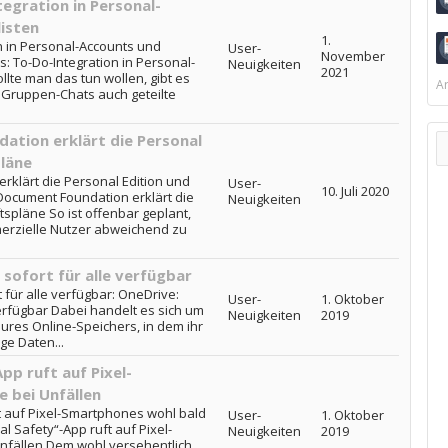
egration in Personal-
isten
1.
n in Personal-Accounts und
User-
November
s: To-Do-Integration in Personal-
Neuigkeiten
2021
llte man das tun wollen, gibt es
Ar
n Gruppen-Chats auch geteilte
ation erklärt die Personal
pläne
rklärt die Personal Edition und
User-
10. Juli 2020
 Document Foundation erklärt die
Neuigkeiten
spläne So ist offenbar geplant,
merzielle Nutzer abweichend zu
 sofort für alle verfügbar
 für alle verfügbar: OneDrive:
User-
1. Oktober
verfügbar Dabei handelt es sich um
Neuigkeiten
2019
eures Online-Speichers, in dem ihr
e Daten...
pp ruft auf Pixel-
 bei Unfällen
t auf Pixel-Smartphones wohl bald
User-
1. Oktober
al Safety“-App ruft auf Pixel-
Neuigkeiten
2019
Unfällen Dem wohl versehentlich