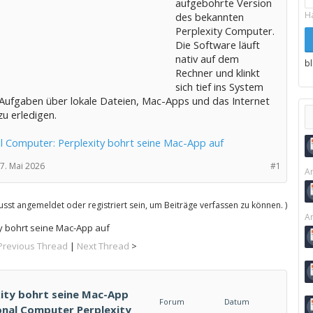
aufgebohrte Version
H
des bekannten
Perplexity Computer.
Die Software läuft
nativ auf dem
b
Rechner und klinkt
sich tief ins System
 Aufgaben über lokale Dateien, Mac-Apps und das Internet
u erledigen.
l Computer: Perplexity bohrt seine Mac-App auf
7. Mai 2026
#1
Ar
sst angemeldet oder registriert sein, um Beiträge verfassen zu können. )
Ar
y bohrt seine Mac-App auf
Previous Thread
|
Next Thread
>
ity bohrt seine Mac-App
Forum
Datum
sonal Computer Perplexity