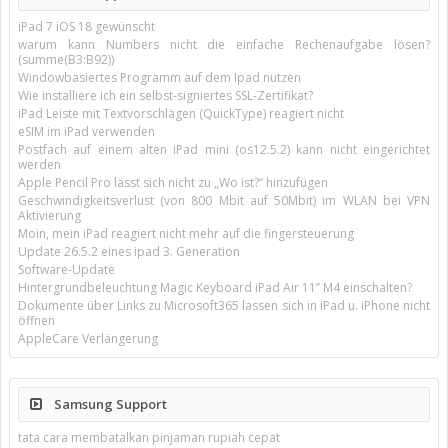
iPad 7 iOS 18 gewünscht
warum kann Numbers nicht die einfache Rechenaufgabe lösen?
(summe(B3:B92))
Windowbasiertes Programm auf dem Ipad nutzen
Wie installiere ich ein selbst-signiertes SSL-Zertifikat?
iPad Leiste mit Textvorschlägen (QuickType) reagiert nicht
eSIM im iPad verwenden
Postfach auf einem alten iPad mini (os12.5.2) kann nicht eingerichtet
werden
Apple Pencil Pro lässt sich nicht zu „Wo ist?“ hinzufügen
Geschwindigkeitsverlust (von 800 Mbit auf 50Mbit) im WLAN bei VPN
Aktivierung
Moin, mein iPad reagiert nicht mehr auf die fingersteuerung
Update 26.5.2 eines ipad 3. Generation
Software-Update
Hintergrundbeleuchtung Magic Keyboard iPad Air 11’’ M4 einschalten?
Dokumente über Links zu Microsoft365 lassen sich in iPad u. iPhone nicht
öffnen
AppleCare Verlängerung
Samsung Support
tata cara membatalkan pinjaman rupiah cepat