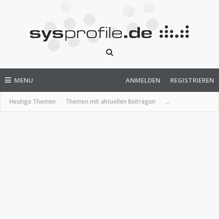
MENU
ANMELDEN
REGISTRIEREN
Heutige Themen
Themen mit aktuellen Beiträgen
...