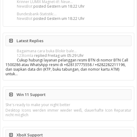
Krinner LUMIX Magnet-it!: Neue...
NewsBot
posted
Gestern um 18:22 Uhr
Bundesbank-Statistik:...
NewsBot
posted
Gestern um 18:22 Uhr
Latest Replies
Bagaimana cara buka Blokir bale...
123tomla
replied
Freitag um 05:29 Uhr
Cukup hubungi layanan pelanggan resmi BTN di nomor BTN Call
1500286 atau WhatsApp resmi di +628137775558 / +6282282211196,
dan siapkan data diri (KTP, buku tabungan, dan nomor kartu ATM)
untuk…
Win 11 Support
She's ready to make your night better
Desktop Icons werden immer wieder weiß, dauerhafte Icon Reparatur
nicht möglich
XboX Support