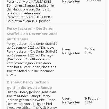
Neuigkeiten
Paramount+ plant TULSA KING
Spin-off mit Samuel L. Jackson In
der Hauptrolle wird Samuel L.
Jackson zu sehen sein.
Paramount+ plant TULSA KING
Spin-off mit Samuel L. Jackson
Percy Jackson – Die Serie:
Staffel 2 ab Dezember 2025
auf Disney+
Percy Jackson – Die Serie: Staffel 2
ab Dezember 2025 auf Disney+:
User-
27. Mai
Percy Jackson – Die Serie: Staffel 2
Neuigkeiten
2025
ab Dezember 2025 auf Disney+
„Die See ruft“ heißt es da nun
vom Streaminganbieter, denn
man hat zu verkünden, dass jene
zweite Staffel nun im Dezember
2025...
Disney+: Percy Jackson
geht in die zweite Runde
Disney+: Percy Jackson geht in die
zweite Runde: Disney+: Percy
User-
9. Februar
Jackson geht in die zweite Runde
Neuigkeiten
2024
Dies wurde von Bob Iger, Chief
Executive Officer, The Walt Disney