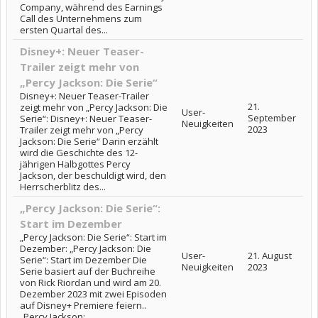
Company, während des Earnings
Call des Unternehmens zum
ersten Quartal des...
Disney+: Neuer Teaser-
Trailer zeigt mehr von
„Percy Jackson: Die Serie“
Disney+: Neuer Teaser-Trailer
21.
zeigt mehr von „Percy Jackson: Die
User-
September
Serie“: Disney+: Neuer Teaser-
Neuigkeiten
2023
Trailer zeigt mehr von „Percy
Jackson: Die Serie“ Darin erzählt
wird die Geschichte des 12-
jährigen Halbgottes Percy
Jackson, der beschuldigt wird, den
Herrscherblitz des...
„Percy Jackson: Die Serie“:
Start im Dezember
„Percy Jackson: Die Serie“: Start im
Dezember: „Percy Jackson: Die
User-
21. August
Serie“: Start im Dezember Die
Neuigkeiten
2023
Serie basiert auf der Buchreihe
von Rick Riordan und wird am 20.
Dezember 2023 mit zwei Episoden
auf Disney+ Premiere feiern..
„Percy Jackson:...