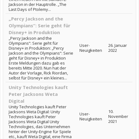
Jackson in der Hauptrolle. „The
Last Days of Ptolemy...
„Percy Jackson and the
Olympians“: Serie geht für
Disney+ in Produktion
„Percy Jackson and the
Olympians“: Serie geht für
User-
26. Januar
Disney+ in Produktion: „Percy
Neuigkeiten
2022
Jackson and the Olympians“: Serie
geht für Disney+ in Produktion
Erste Meldungen dazu gab es
bereits Mitte 2020. Nun hat der
Autor der Vorlage, Rick Riordan,
selbst für Disney+ ein kleines...
Unity Technologies kauft
Peter Jacksons Weta
Digital
Unity Technologies kauft Peter
10.
Jacksons Weta Digital: Unity
User-
November
Technologies kauft Peter
Neuigkeiten
2021
Jacksons Weta Digital Unity
Technologies, das Unternehmen
hinter der Unity-Engine für Spiele
etc., kauft Weta Digital, eine Firma