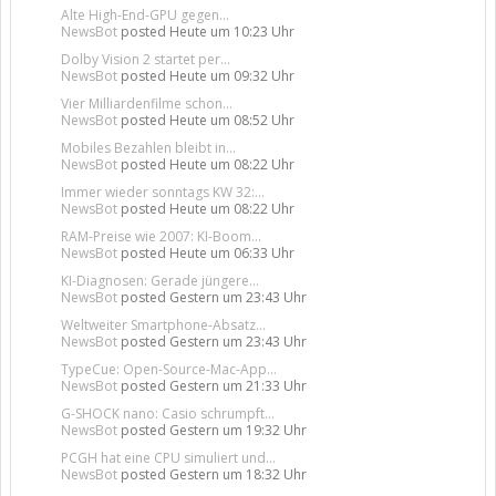
Alte High-End-GPU gegen...
NewsBot
posted
Heute um 10:23 Uhr
Dolby Vision 2 startet per...
NewsBot
posted
Heute um 09:32 Uhr
Vier Milliardenfilme schon...
NewsBot
posted
Heute um 08:52 Uhr
Mobiles Bezahlen bleibt in...
NewsBot
posted
Heute um 08:22 Uhr
Immer wieder sonntags KW 32:...
NewsBot
posted
Heute um 08:22 Uhr
RAM-Preise wie 2007: KI-Boom...
NewsBot
posted
Heute um 06:33 Uhr
KI-Diagnosen: Gerade jüngere...
NewsBot
posted
Gestern um 23:43 Uhr
Weltweiter Smartphone-Absatz...
NewsBot
posted
Gestern um 23:43 Uhr
TypeCue: Open-Source-Mac-App...
NewsBot
posted
Gestern um 21:33 Uhr
G-SHOCK nano: Casio schrumpft...
NewsBot
posted
Gestern um 19:32 Uhr
PCGH hat eine CPU simuliert und...
NewsBot
posted
Gestern um 18:32 Uhr