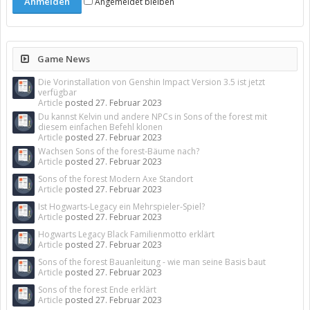
Angemeldet bleiben
Game News
Die Vorinstallation von Genshin Impact Version 3.5 ist jetzt
verfügbar
Article
posted
27. Februar 2023
Du kannst Kelvin und andere NPCs in Sons of the forest mit
diesem einfachen Befehl klonen
Article
posted
27. Februar 2023
Wachsen Sons of the forest-Bäume nach?
Article
posted
27. Februar 2023
Sons of the forest Modern Axe Standort
Article
posted
27. Februar 2023
Ist Hogwarts-Legacy ein Mehrspieler-Spiel?
Article
posted
27. Februar 2023
Hogwarts Legacy Black Familienmotto erklärt
Article
posted
27. Februar 2023
Sons of the forest Bauanleitung - wie man seine Basis baut
Article
posted
27. Februar 2023
Sons of the forest Ende erklärt
Article
posted
27. Februar 2023