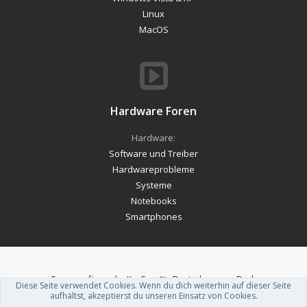
Linux
MacOS
Hardware Foren
Hardware:
Software und Treiber
Hardwareprobleme
Systeme
Notebooks
Smartphones
Forum software by XenForo™
-
Deutsch von xenDach
Diese Seite verwendet Cookies. Wenn du dich weiterhin auf dieser Seite
Theme designed by
ThemeHouse
.
aufhältst, akzeptierst du unseren Einsatz von Cookies.