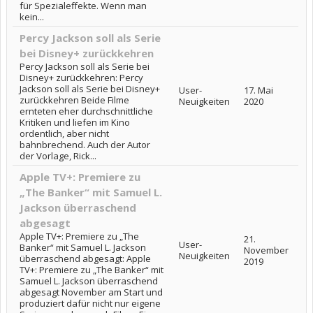
für Spezialeffekte. Wenn man
kein...
Percy Jackson soll als Serie
bei Disney+ zurückkehren
Percy Jackson soll als Serie bei
Disney+ zurückkehren: Percy
Jackson soll als Serie bei Disney+
User-
17. Mai
zurückkehren Beide Filme
Neuigkeiten
2020
ernteten eher durchschnittliche
Kritiken und liefen im Kino
ordentlich, aber nicht
bahnbrechend. Auch der Autor
der Vorlage, Rick...
Apple TV+: Premiere zu
„The Banker“ mit Samuel L.
Jackson überraschend
abgesagt
Apple TV+: Premiere zu „The
21.
User-
Banker“ mit Samuel L. Jackson
November
Neuigkeiten
überraschend abgesagt: Apple
2019
TV+: Premiere zu „The Banker“ mit
Samuel L. Jackson überraschend
abgesagt November am Start und
produziert dafür nicht nur eigene