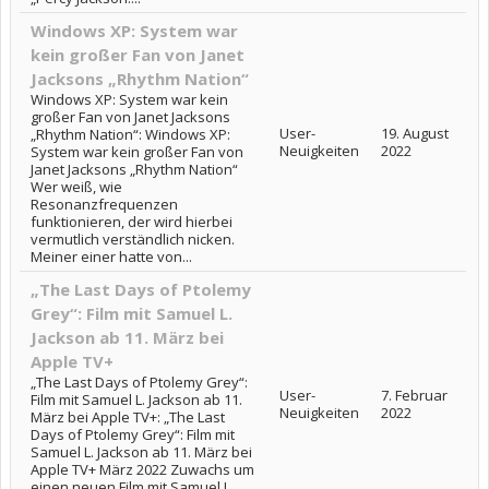
Windows XP: System war
kein großer Fan von Janet
Jacksons „Rhythm Nation“
Windows XP: System war kein
großer Fan von Janet Jacksons
User-
19. August
„Rhythm Nation“: Windows XP:
Neuigkeiten
2022
System war kein großer Fan von
Janet Jacksons „Rhythm Nation“
Wer weiß, wie
Resonanzfrequenzen
funktionieren, der wird hierbei
vermutlich verständlich nicken.
Meiner einer hatte von...
„The Last Days of Ptolemy
Grey“: Film mit Samuel L.
Jackson ab 11. März bei
Apple TV+
„The Last Days of Ptolemy Grey“:
User-
7. Februar
Film mit Samuel L. Jackson ab 11.
Neuigkeiten
2022
März bei Apple TV+: „The Last
Days of Ptolemy Grey“: Film mit
Samuel L. Jackson ab 11. März bei
Apple TV+ März 2022 Zuwachs um
einen neuen Film mit Samuel L.