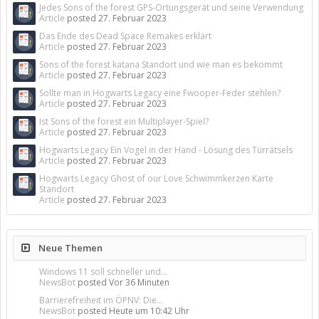
Jedes Sons of the forest GPS-Ortungsgerät und seine Verwendung
Article
posted
27. Februar 2023
Das Ende des Dead Space Remakes erklärt
Article
posted
27. Februar 2023
Sons of the forest katana Standort und wie man es bekommt
Article
posted
27. Februar 2023
Sollte man in Hogwarts Legacy eine Fwooper-Feder stehlen?
Article
posted
27. Februar 2023
Ist Sons of the forest ein Multiplayer-Spiel?
Article
posted
27. Februar 2023
Hogwarts Legacy Ein Vogel in der Hand - Lösung des Türrätsels
Article
posted
27. Februar 2023
Hogwarts Legacy Ghost of our Love Schwimmkerzen Karte
Standort
Article
posted
27. Februar 2023
Neue Themen
Windows 11 soll schneller und...
NewsBot
posted
Vor 36 Minuten
Barrierefreiheit im ÖPNV: Die...
NewsBot
posted
Heute um 10:42 Uhr