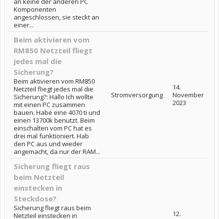
an keine der anderen PC
Komponenten
angeschlossen, sie steckt an
einer...
Beim aktivieren vom
RM850 Netzteil fliegt
jedes mal die
Sicherung?
Beim aktivieren vom RM850
14.
Netzteil fliegt jedes mal die
Stromversorgung
November
Sicherung?: Hallo Ich wollte
2023
mit einen PC zusammen
bauen. Habe eine 4070 ti und
einen 13700k benutzt. Beim
einschalten vom PC hat es
drei mal funktioniert. Hab
den PC aus und wieder
angemacht, da nur der RAM...
Sicherung fliegt raus
beim Netzteil
einstecken in
Steckdose?
Sicherung fliegt raus beim
12.
Netzteil einstecken in