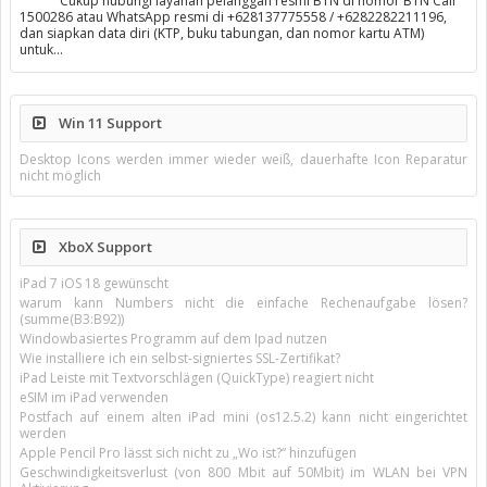
Cukup hubungi layanan pelanggan resmi BTN di nomor BTN Call
1500286 atau WhatsApp resmi di +628137775558 / +6282282211196,
dan siapkan data diri (KTP, buku tabungan, dan nomor kartu ATM)
untuk…
Win 11 Support
Desktop Icons werden immer wieder weiß, dauerhafte Icon Reparatur
nicht möglich
XboX Support
iPad 7 iOS 18 gewünscht
warum kann Numbers nicht die einfache Rechenaufgabe lösen?
(summe(B3:B92))
Windowbasiertes Programm auf dem Ipad nutzen
Wie installiere ich ein selbst-signiertes SSL-Zertifikat?
iPad Leiste mit Textvorschlägen (QuickType) reagiert nicht
eSIM im iPad verwenden
Postfach auf einem alten iPad mini (os12.5.2) kann nicht eingerichtet
werden
Apple Pencil Pro lässt sich nicht zu „Wo ist?“ hinzufügen
Geschwindigkeitsverlust (von 800 Mbit auf 50Mbit) im WLAN bei VPN