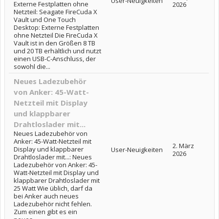
User-Neuigkeiten
Externe Festplatten ohne
2026
Netzteil: Seagate FireCuda X
Vault und One Touch
Desktop: Externe Festplatten
ohne Netzteil Die FireCuda X
Vault ist in den Größen 8 TB
und 20 TB erhältlich und nutzt
einen USB-C-Anschluss, der
sowohl die...
Neues Ladezubehör
von Anker: 45-Watt-
Netzteil mit Display
und klappbarer
Drahtloslader mit...
Neues Ladezubehör von
Anker: 45-Watt-Netzteil mit
2. März
Display und klappbarer
User-Neuigkeiten
2026
Drahtloslader mit...: Neues
Ladezubehör von Anker: 45-
Watt-Netzteil mit Display und
klappbarer Drahtloslader mit
25 Watt Wie üblich, darf da
bei Anker auch neues
Ladezubehör nicht fehlen.
Zum einen gibt es ein