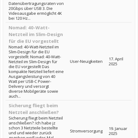
Datenübertragungsraten von
20Gbps über USB 3. Die
Videoausgabe ermöglicht 4K
bei 120 Hz...
Nomad: 40-Watt-
Netzteil im Slim-Design
für die EU vorgestellt
Nomad: 40-Watt-Netzteil im
Slim-Design für die EU
vorgestellt: Nomad: 40-Watt-
17. April
User-Neuigkeiten
Netzteil im Slim-Design für
2025
die EU vorgestellt Das
kompakte Netzteil liefert eine
Ausgangsleistung von 40
Watt per USB-C Power-
Delivery und versorgt
diverse Mobilgeräte sowie
auch...
Sicherung fliegt beim
Netzteil anschließen?
Sicherung fliegt beim Netzteil
anschließen?: Ich habe jz
schon 3 Netzteile bestellte
19. Januar
Stromversorgung
und und wieder zurück
2025
gegeben weill jedes Mal