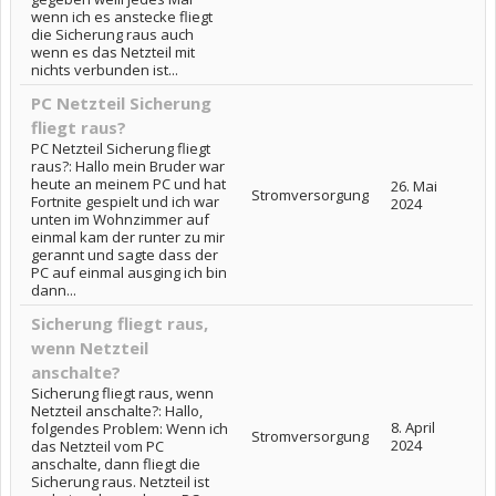
wenn ich es anstecke fliegt
die Sicherung raus auch
wenn es das Netzteil mit
nichts verbunden ist...
PC Netzteil Sicherung
fliegt raus?
PC Netzteil Sicherung fliegt
raus?: Hallo mein Bruder war
heute an meinem PC und hat
26. Mai
Stromversorgung
Fortnite gespielt und ich war
2024
unten im Wohnzimmer auf
einmal kam der runter zu mir
gerannt und sagte dass der
PC auf einmal ausging ich bin
dann...
Sicherung fliegt raus,
wenn Netzteil
anschalte?
Sicherung fliegt raus, wenn
Netzteil anschalte?: Hallo,
8. April
folgendes Problem: Wenn ich
Stromversorgung
2024
das Netzteil vom PC
anschalte, dann fliegt die
Sicherung raus. Netzteil ist