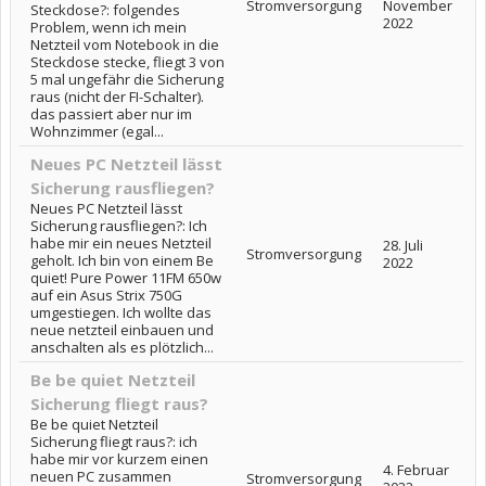
Stromversorgung
November
Steckdose?: folgendes
2022
Problem, wenn ich mein
Netzteil vom Notebook in die
Steckdose stecke, fliegt 3 von
5 mal ungefähr die Sicherung
raus (nicht der FI-Schalter).
das passiert aber nur im
Wohnzimmer (egal...
Neues PC Netzteil lässt
Sicherung rausfliegen?
Neues PC Netzteil lässt
Sicherung rausfliegen?: Ich
habe mir ein neues Netzteil
28. Juli
Stromversorgung
geholt. Ich bin von einem Be
2022
quiet! Pure Power 11FM 650w
auf ein Asus Strix 750G
umgestiegen. Ich wollte das
neue netzteil einbauen und
anschalten als es plötzlich...
Be be quiet Netzteil
Sicherung fliegt raus?
Be be quiet Netzteil
Sicherung fliegt raus?: ich
habe mir vor kurzem einen
4. Februar
neuen PC zusammen
Stromversorgung