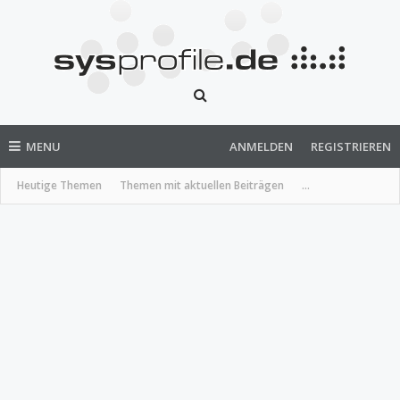
MENU
ANMELDEN
REGISTRIEREN
Heutige Themen
Themen mit aktuellen Beiträgen
...