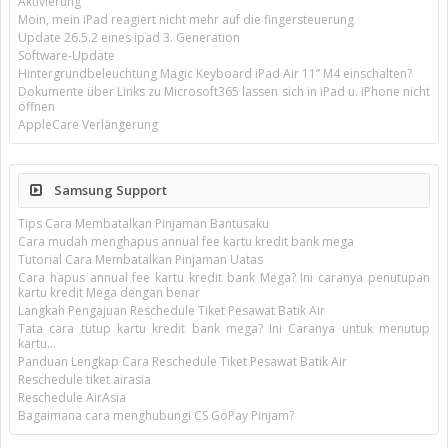
Aktivierung
Moin, mein iPad reagiert nicht mehr auf die fingersteuerung
Update 26.5.2 eines ipad 3. Generation
Software-Update
Hintergrundbeleuchtung Magic Keyboard iPad Air 11’’ M4 einschalten?
Dokumente über Links zu Microsoft365 lassen sich in iPad u. iPhone nicht
öffnen
AppleCare Verlängerung
Samsung Support
Tips Cara Membatalkan Pinjaman Bantusaku
Cara mudah menghapus annual fee kartu kredit bank mega
Tutorial Cara Membatalkan Pinjaman Uatas
Cara hapus annual fee kartu kredit bank Mega? Ini caranya penutupan
kartu kredit Mega dengan benar
Langkah Pengajuan Reschedule Tiket Pesawat Batik Air
Tata cara tutup kartu kredit bank mega? Ini Caranya untuk menutup
kartu...
Panduan Lengkap Cara Reschedule Tiket Pesawat Batik Air
Reschedule tiket airasia
Reschedule AirAsia
Bagaimana cara menghubungi CS GoPay Pinjam?