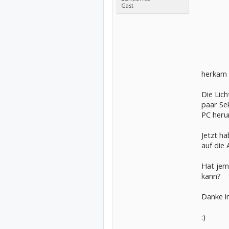
Gast
herkam 
Die Lich
paar Se
PC heru
Jetzt h
auf die
Hat jem
kann?
Danke i
:)