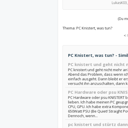
LukasK03,
(Du mu
Thema:
PC Knistert, was tun?
<
PC Knistert, was tun? - Simi
PC knistert und geht nicht 
PC knistert und geht nicht mehr an?
Abend das Problem, dass wenn ich
einfach ausgeht. Dann bleibt er 
versucht ihn anzuschalten, dann kni
PC Hardware oder psu KNIS
PC Hardware oder psu KNISTERT bei
lieben. Ich habe meinen PC geupg
CPU, GPU. Ich habe extra Komponen
650Watt PSU (Be Quiet! Straight Po
Dennoch, wenn...
pc knistert und stürtz dann