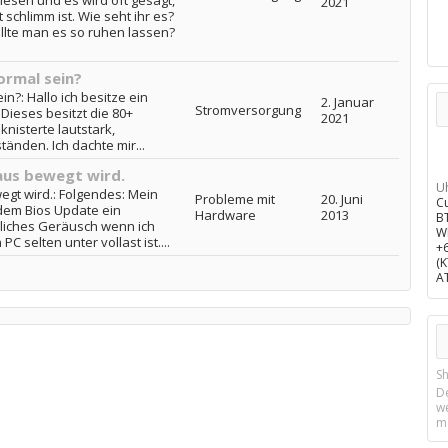
lesen und es wird oft gesagt,
2021
 schlimm ist. Wie seht ihr es?
lte man es so ruhen lassen?
ormal sein?
in?: Hallo ich besitze ein
2. Januar
Stromversorgung
 Dieses besitzt die 80+
2021
knisterte lautstark,
tänden. Ich dachte mir...
aus bewegt wird.
U
egt wird.: Folgendes: Mein
Probleme mit
20. Juni
C
dem Bios Update ein
Hardware
2013
B
liches Geräusch wenn ich
W
 selten unter vollast ist....
+
(
A
Sh
D
w
m