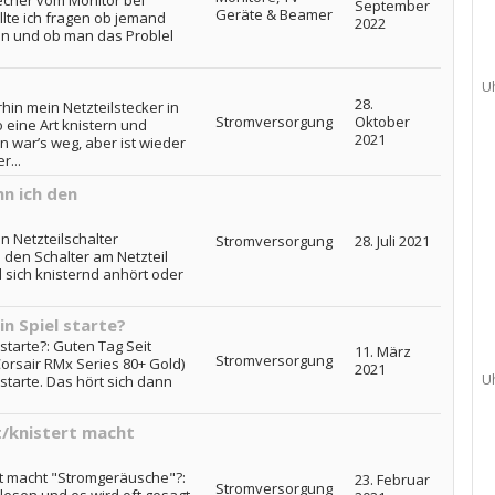
recher vom Monitor bei
September
Geräte & Beamer
lte ich fragen ob jemand
2022
n und ob man das Problel
U
28.
rhin mein Netzteilstecker in
Stromversorgung
Oktober
 eine Art knistern und
2021
war’s weg, aber ist wieder
...
n ich den
?
n Netzteilschalter
Stromversorgung
28. Juli 2021
 den Schalter am Netzteil
 sich knisternd anhört oder
in Spiel starte?
 starte?: Guten Tag Seit
11. März
Stromversorgung
Corsair RMx Series 80+ Gold)
2021
U
 starte. Das hört sich dann
t/knistert macht
ert macht "Stromgeräusche"?:
23. Februar
Stromversorgung