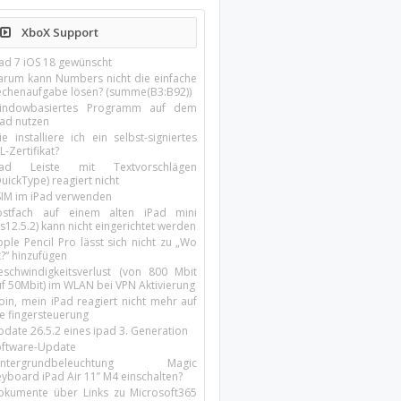
XboX Support
Pad 7 iOS 18 gewünscht
arum kann Numbers nicht die einfache
echenaufgabe lösen? (summe(B3:B92))
indowbasiertes Programm auf dem
pad nutzen
e installiere ich ein selbst-signiertes
L-Zertifikat?
Pad Leiste mit Textvorschlägen
uickType) reagiert nicht
SIM im iPad verwenden
ostfach auf einem alten iPad mini
s12.5.2) kann nicht eingerichtet werden
ple Pencil Pro lässt sich nicht zu „Wo
t?“ hinzufügen
eschwindigkeitsverlust (von 800 Mbit
uf 50Mbit) im WLAN bei VPN Aktivierung
oin, mein iPad reagiert nicht mehr auf
ie fingersteuerung
pdate 26.5.2 eines ipad 3. Generation
oftware-Update
intergrundbeleuchtung Magic
yboard iPad Air 11’’ M4 einschalten?
okumente über Links zu Microsoft365