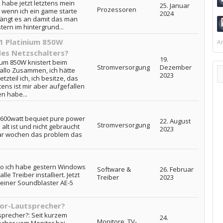
h habe jetzt letztens mein
25. Januar
Prozessoren
wenn ich ein game starte
2024
fängt es an damit das man
ern im hintergrund...
11 Platinium 850W
Ar
des Netzschalters?
19.
nium 850W knistert beim
Stromversorgung
Dezember
allo Zusammen, ich hätte
2023
zteil ich, ich besitze, das
ztens ist mir aber aufgefallen
n habe...
in 600watt bequiet pure power
22. August
Stromversorgung
alt ist und nicht gebraucht
2023
aar wochen das problem das
lso ich habe gestern Windows
Software &
26. Februar
le Treiber installiert. Jetzt
Treiber
2023
meiner Soundblaster AE-5
or-Lautsprecher?
sprecher?: Seit kurzem
24.
Monitore, TV-