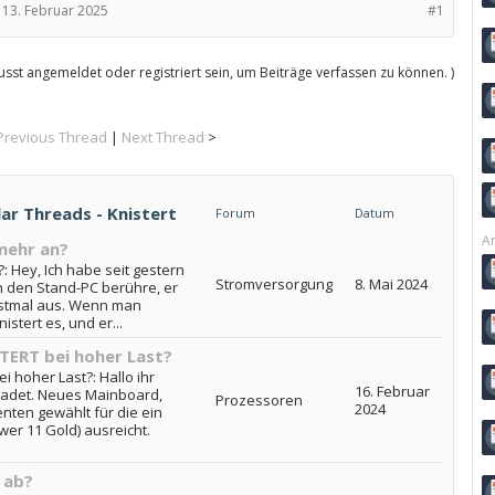
13. Februar 2025
#1
sst angemeldet oder registriert sein, um Beiträge verfassen zu können. )
Previous Thread
|
Next Thread
>
lar Threads - Knistert
Forum
Datum
Ar
mehr an?
: Hey, Ich habe seit gestern
Stromversorgung
8. Mai 2024
 den Stand-PC berühre, er
erstmal aus. Wenn man
stert es, und er...
TERT bei hoher Last?
 hoher Last?: Hallo ihr
16. Februar
radet. Neues Mainboard,
Prozessoren
2024
ten gewählt für die ein
wer 11 Gold) ausreicht.
 ab?