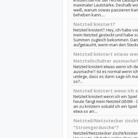
knistert bei mir der rechte Lautsp
maximaler Lautstärke. Deshalb wol
weiß, warum sowas passieren kan
beheben kann....
Netzteil knistert?
Netzteil knistert?: Hey, ich habe vo
mein Netzteil gesteckt und habe so
Summen zugleich bekommen. Dann 
aufgetaucht, wenn man den Stecker
Netzteil knistert etwas wen
Netzteilschalter ausmache
Netzteil knistert etwas wenn ich de
ausmache?: Ist es normal wenn ich
umlege, dass es dann sage ich mal
so?...
Netzteil knistert wenn ich e
Netzteil knistert wenn ich ein Spiel
heute fängt mein Netzteil (650W - 
an zu knistern sobald ich ein Spiel
etwa so an:...
Netzteil/Netzstecker zisch
"Stromgeräusche"?
Netzteil/Netzstecker zischt/knist