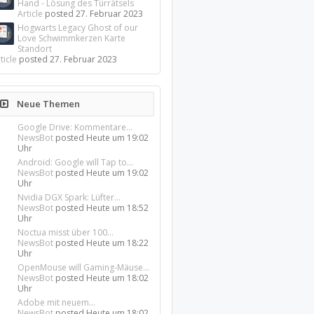
Hand - Lösung des Türrätsels
Article
posted
27. Februar 2023
Hogwarts Legacy Ghost of our
Love Schwimmkerzen Karte
Standort
ticle
posted
27. Februar 2023
Neue Themen
Google Drive: Kommentare...
NewsBot
posted
Heute um 19:02
Uhr
Android: Google will Tap to...
NewsBot
posted
Heute um 19:02
Uhr
Nvidia DGX Spark: Lüfter...
NewsBot
posted
Heute um 18:52
Uhr
Noctua misst über 100...
NewsBot
posted
Heute um 18:22
Uhr
OpenMouse will Gaming-Mäuse...
NewsBot
posted
Heute um 18:02
Uhr
Adobe mit neuem...
NewsBot
posted
Heute um 18:02