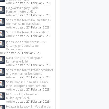
Article
posted
27. Februar 2023
Hogwarts Legacy Black
Familienmotto erklärt
Article
posted
27. Februar 2023
Sons of the forest Bauanleitung -
wie man seine Basis baut
Article
posted
27. Februar 2023
Sons of the forest Ende erklärt
Article
posted
27. Februar 2023
Jedes Sons of the forest GPS-
Ortungsgerät und seine
Verwendung
ticle
posted
27. Februar 2023
Das Ende des Dead Space
Remakes erklärt
Article
posted
27. Februar 2023
Sons of the forest katana Standort
und wie man es bekommt
Article
posted
27. Februar 2023
Sollte man in Hogwarts Legacy
eine Fwooper-Feder stehlen?
Article
posted
27. Februar 2023
Ist Sons of the forest ein
Multiplayer-Spiel?
Article
posted
27. Februar 2023
Hogwarts Legacy Ein Vogel in der