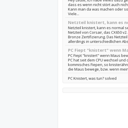
Hey Leute, ich habe vieles dazu ge
dass es wenn nicht stört auch nicht
Kann man da was machen oder sol
Viele...
Netzteil knistert, kann es n
Netzteil knistert, kann es normal se
Netzteil von Corsair, das CX650 v2.
Bronze Zertifizierung. Das Netzteil 
allerdings in unterschiedlichen Abs
PC Fiept "knistert" wenn M
PC Fiept "knistert" wenn Maus bew
PC hat seit dem CPU wechsel und 
kommisches Fiepen, so knisterähn
die Maus bewege, bzw. wenn mein PC
PC Knistert, was tun? solved