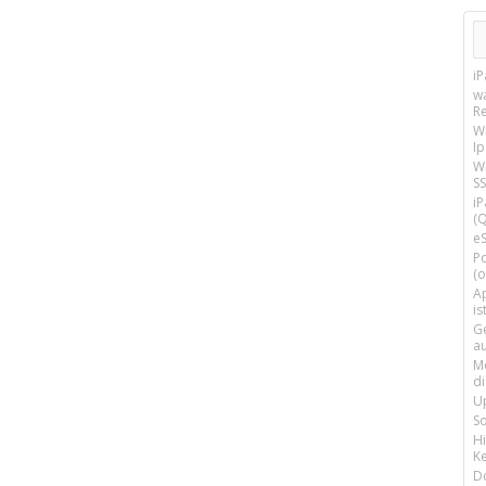
i
w
R
W
I
Wi
SS
i
(Q
e
P
(o
Ap
is
G
a
M
d
U
S
H
Ke
D