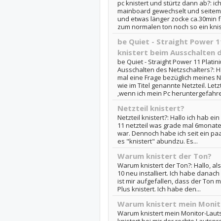
pc knistert und stürtz dann ab?: ic
mainboard gewechselt und seitem 
und etwas länger zocke ca.30min 
zum normalen ton noch so ein knist
be Quiet - Straight Power 
knistert beim Ausschalten 
be Quiet - Straight Power 11 Plati
Ausschalten des Netzschalters?: H
mal eine Frage bezüglich meines Net
wie im Titel genannte Netzteil. Let
,wenn ich mein Pc heruntergefahre
Netzteil knistert?
Netzteil knistert?: Hallo ich hab e
11 netzteil was grade mal 6monate 
war. Dennoch habe ich seit ein p
es "knistert" abundzu. Es...
Warum knistert der Ton?
Warum knistert der Ton?: Hallo, a
10 neu installiert. Ich habe danach al
ist mir aufgefallen, dass der Ton 
Plus knistert. Ich habe den...
Warum knistert mein Monit
Warum knistert mein Monitor-Laut