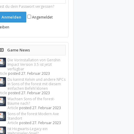
ast du dein Passwort vergessen?
Angemeldet
leiben
Game News
Die Vorinstallation von Genshin
Impact Version 3.5 ist jetzt
verfügbar
ticle
posted
27. Februar 2023
Du kannst Kelvin und andere NPCs
in Sons of the forest mit diesem
einfachen Befehl klonen
ticle
posted
27. Februar 2023
Wachsen Sons of the forest-
Bäume nach?
Article
posted
27. Februar 2023
Sons of the forest Modern Axe
Standort
Article
posted
27. Februar 2023
Ist Hogwarts-Legacy ein
Mehrspieler-Spiel?