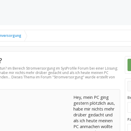
mversorgung
?
 tun? im Bereich
Stromversorgung
im SysProfile Forum bei einer Lösung;
, habe mir nichts mehr drüber gedacht und als ich heute meinen PC
nden... Dieses Thema im Forum "
Stromversorgung
" wurde erstellt von
Hey, mein PC ging
B
gestern plötzlich aus,
habe mir nichts mehr
drüber gedacht und
P
als ich heute meinen
PC anmachen wollte