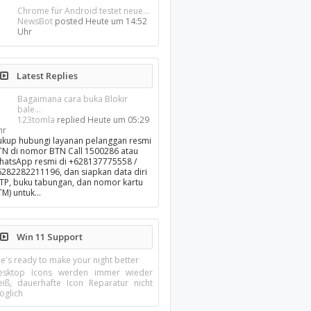
Chrome für Android testet neue...
NewsBot
posted
Heute um 14:52
Uhr
Latest Replies
Bagaimana cara buka Blokir
bale...
123tomla
replied
Heute um 05:29
hr
ukup hubungi layanan pelanggan resmi
TN di nomor BTN Call 1500286 atau
hatsApp resmi di +628137775558 /
6282282211196, dan siapkan data diri
KTP, buku tabungan, dan nomor kartu
TM) untuk…
Win 11 Support
e's ready to make your night better
esktop Icons werden immer wieder
eiß, dauerhafte Icon Reparatur nicht
öglich