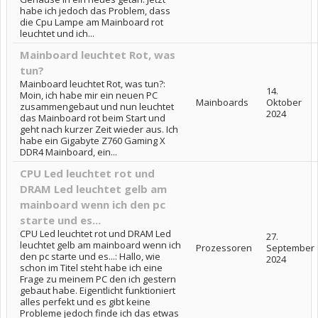
habe ich jedoch das Problem, dass
die Cpu Lampe am Mainboard rot
leuchtet und ich...
Mainboard leuchtet Rot, was
tun?
Mainboard leuchtet Rot, was tun?:
14.
Moin, ich habe mir ein neuen PC
Mainboards
Oktober
zusammengebaut und nun leuchtet
2024
das Mainboard rot beim Start und
geht nach kurzer Zeit wieder aus. Ich
habe ein Gigabyte Z760 Gaming X
DDR4 Mainboard, ein...
CPU Led leuchtet rot und
DRAM Led leuchtet gelb am
mainboard wenn ich den pc
starte und es...
CPU Led leuchtet rot und DRAM Led
27.
leuchtet gelb am mainboard wenn ich
Prozessoren
September
den pc starte und es...: Hallo, wie
2024
schon im Titel steht habe ich eine
Frage zu meinem PC den ich gestern
gebaut habe. Eigentlicht funktioniert
alles perfekt und es gibt keine
Probleme jedoch finde ich das etwas