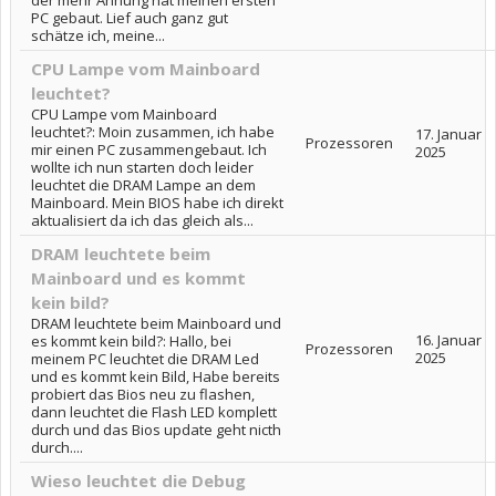
der mehr Ahnung hat meinen ersten
PC gebaut. Lief auch ganz gut
schätze ich, meine...
CPU Lampe vom Mainboard
leuchtet?
CPU Lampe vom Mainboard
leuchtet?: Moin zusammen, ich habe
17. Januar
Prozessoren
mir einen PC zusammengebaut. Ich
2025
wollte ich nun starten doch leider
leuchtet die DRAM Lampe an dem
Mainboard. Mein BIOS habe ich direkt
aktualisiert da ich das gleich als...
DRAM leuchtete beim
Mainboard und es kommt
kein bild?
DRAM leuchtete beim Mainboard und
16. Januar
es kommt kein bild?: Hallo, bei
Prozessoren
2025
meinem PC leuchtet die DRAM Led
und es kommt kein Bild, Habe bereits
probiert das Bios neu zu flashen,
dann leuchtet die Flash LED komplett
durch und das Bios update geht nicth
durch....
Wieso leuchtet die Debug