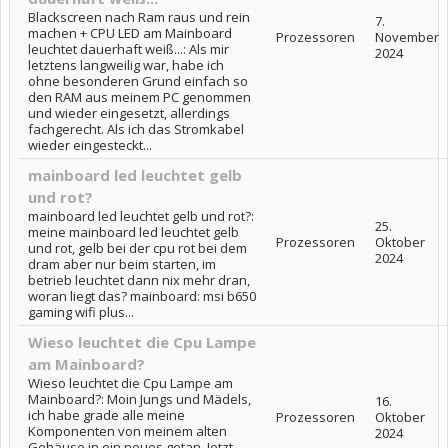
Blackscreen nach Ram raus und rein
7.
machen + CPU LED am Mainboard
Prozessoren
November
leuchtet dauerhaft weiß...: Als mir
2024
letztens langweilig war, habe ich
ohne besonderen Grund einfach so
den RAM aus meinem PC genommen
und wieder eingesetzt, allerdings
fachgerecht. Als ich das Stromkabel
wieder eingesteckt...
mainboard led leuchtet gelb
und rot?
mainboard led leuchtet gelb und rot?:
25.
meine mainboard led leuchtet gelb
Prozessoren
Oktober
und rot, gelb bei der cpu rot bei dem
2024
dram aber nur beim starten, im
betrieb leuchtet dann nix mehr dran,
woran liegt das? mainboard: msi b650
gaming wifi plus...
Wieso leuchtet die Cpu Lampe
am Mainboard?
Wieso leuchtet die Cpu Lampe am
Mainboard?: Moin Jungs und Mädels,
16.
ich habe grade alle meine
Prozessoren
Oktober
Komponenten von meinem alten
2024
Gehäuse in ein neues getan. Jetzt