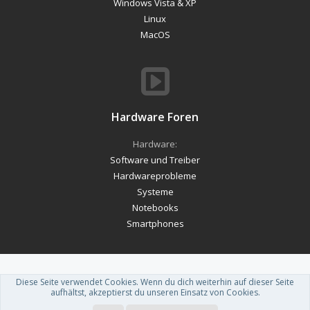
Windows Vista & XP
Linux
MacOS
Hardware Foren
Hardware:
Software und Treiber
Hardwareprobleme
Systeme
Notebooks
Smartphones
Diese Seite verwendet Cookies. Wenn du dich weiterhin auf dieser Seite
Forum software by XenForo™
-
Deutsch von xenDach
aufhältst, akzeptierst du unseren Einsatz von Cookies.
Theme designed by
ThemeHouse
.