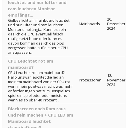
leuchtet und nur lüfter und
ram leuchten Monitor
empfängt...
20.
Gelbes licht am mainboard leuchtet
Mainboards
Dezember
und nur lüfter und ram leuchten
2024
Monitor empfängt...: Kann es sein
das ich die CPU eventuell falsch
raufgesetzt habe oder kann es
davon komman das ich das bios
vergessen hatte auf die neue CPU
anzupassen...
CPU Leuchtet rot am
mainboard?
CPU Leuchtet rot am mainboard?:
18.
Hallo unzwar leuchtet die led an
Prozessoren
November
meinem mainboard von der CPU rot
2024
wenn mein pc etwas macht was mehr
Anforderungen hat zum Beispiel ich
spiel ein spiel oder oder meistens
wenn es so über 40 Prozent...
Blackscreen nach Ram raus
und rein machen + CPU LED am
Mainboard leuchtet
dauerhaft weiß...