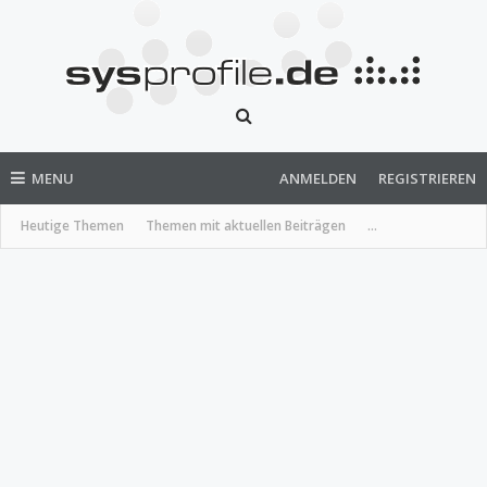
MENU
ANMELDEN
REGISTRIEREN
Heutige Themen
Themen mit aktuellen Beiträgen
...