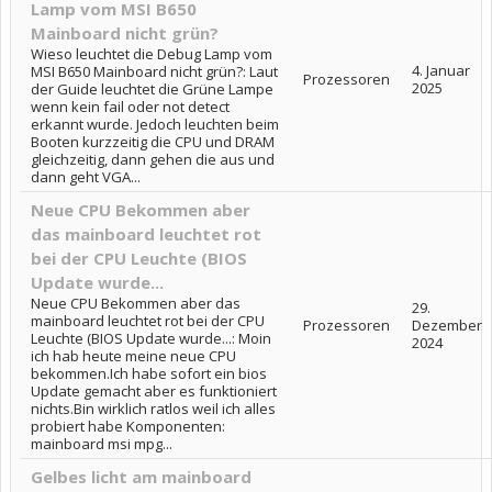
Lamp vom MSI B650
Mainboard nicht grün?
Wieso leuchtet die Debug Lamp vom
4. Januar
MSI B650 Mainboard nicht grün?: Laut
Prozessoren
2025
der Guide leuchtet die Grüne Lampe
wenn kein fail oder not detect
erkannt wurde. Jedoch leuchten beim
Booten kurzzeitig die CPU und DRAM
gleichzeitig, dann gehen die aus und
dann geht VGA...
Neue CPU Bekommen aber
das mainboard leuchtet rot
bei der CPU Leuchte (BIOS
Update wurde...
Neue CPU Bekommen aber das
29.
mainboard leuchtet rot bei der CPU
Prozessoren
Dezember
Leuchte (BIOS Update wurde...: Moin
2024
ich hab heute meine neue CPU
bekommen.Ich habe sofort ein bios
Update gemacht aber es funktioniert
nichts.Bin wirklich ratlos weil ich alles
probiert habe Komponenten:
mainboard msi mpg...
Gelbes licht am mainboard