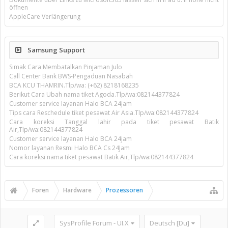
öffnen
AppleCare Verlängerung
Samsung Support
Simak Cara Membatalkan Pinjaman Julo
Call Center Bank BWS-Pengaduan Nasabah
BCA KCU THAMRIN.Tlp/wa: (+62) 8218168235
Berikut Cara Ubah nama tiket Agoda.Tlp/wa:082144377824
Customer service layanan Halo BCA 24jam
Tips cara Reschedule tiket pesawat Air Asia.Tlp/wa:082144377824
Cara koreksi Tanggal lahir pada tiket pesawat Batik
Air,Tlp/wa:082144377824
Customer service layanan Halo BCA 24jam
Nomor layanan Resmi Halo BCA Cs 24Jam
Cara koreksi nama tiket pesawat Batik Air,Tlp/wa:082144377824
Foren
Hardware
Prozessoren
SysProfile Forum - UI.X
Deutsch [Du]