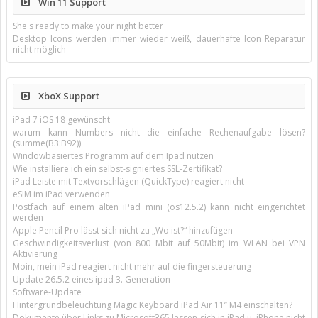
Win 11 Support
She's ready to make your night better
Desktop Icons werden immer wieder weiß, dauerhafte Icon Reparatur
nicht möglich
XboX Support
iPad 7 iOS 18 gewünscht
warum kann Numbers nicht die einfache Rechenaufgabe lösen?
(summe(B3:B92))
Windowbasiertes Programm auf dem Ipad nutzen
Wie installiere ich ein selbst-signiertes SSL-Zertifikat?
iPad Leiste mit Textvorschlägen (QuickType) reagiert nicht
eSIM im iPad verwenden
Postfach auf einem alten iPad mini (os12.5.2) kann nicht eingerichtet
werden
Apple Pencil Pro lässt sich nicht zu „Wo ist?“ hinzufügen
Geschwindigkeitsverlust (von 800 Mbit auf 50Mbit) im WLAN bei VPN
Aktivierung
Moin, mein iPad reagiert nicht mehr auf die fingersteuerung
Update 26.5.2 eines ipad 3. Generation
Software-Update
Hintergrundbeleuchtung Magic Keyboard iPad Air 11’’ M4 einschalten?
Dokumente über Links zu Microsoft365 lassen sich in iPad u. iPhone nicht