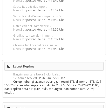
NewsBot
posted
Heute um 16:42 Uhr
Space Rabbit: Mac-App...
NewsBot
posted
Heute um 15:52 Uhr
Vamo bringt Wärmepumpen von Fox...
NewsBot
posted
Heute um 15:52 Uhr
Datenleck bei Framework:...
NewsBot
posted
Heute um 15:52 Uhr
Grafikkarten werden immer...
NewsBot
posted
Heute um 15:32 Uhr
Chrome für Android testet neue...
NewsBot
posted
Heute um 14:52 Uhr
Latest Replies
Bagaimana cara buka Blokir bale...
123tomla
replied
Heute um 05:29 Uhr
Cukup hubungi layanan pelanggan resmi BTN di nomor BTN Call
1500286 atau WhatsApp resmi di +628137775558 / +6282282211196,
dan siapkan data diri (KTP, buku tabungan, dan nomor kartu ATM)
untuk…