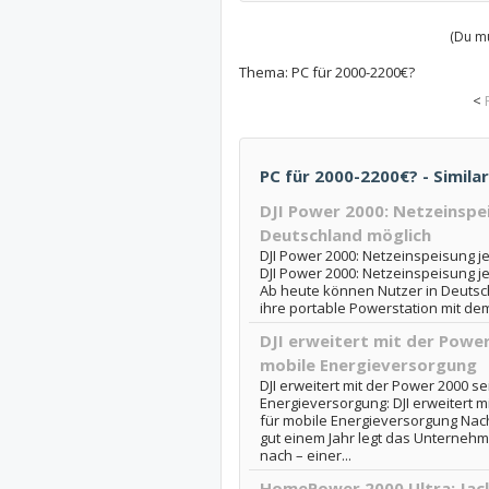
(Du mu
Thema:
PC für 2000-2200€?
<
PC für 2000-2200€? - Simila
DJI Power 2000: Netzeinspei
Deutschland möglich
DJI Power 2000: Netzeinspeisung je
DJI Power 2000: Netzeinspeisung je
Ab heute können Nutzer in Deutsc
ihre portable Powerstation mit de
DJI erweitert mit der Power
mobile Energieversorgung
DJI erweitert mit der Power 2000 se
Energieversorgung: DJI erweitert m
für mobile Energieversorgung Nac
gut einem Jahr legt das Unternehm
nach – einer...
HomePower 2000 Ultra: Jac