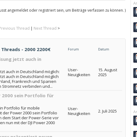
Ar
sst angemeldet oder registriert sein, um Beiträge verfassen zu können. )
Previous Thread
|
Next Thread
>
r Threads - 2000 2200€
Forum
Datum
sung jetzt auch in
User-
15. August
tzt auch in Deutschland möglich:
Neuigkeiten
2025
tzt auch in Deutschland möglich
hland, Frankreich und Spanien
m Stromnetz verbinden und...
 2000 sein Portfolio für
in Portfolio für mobile
User-
2. Juli 2025
Ar
it der Power 2000 sein Portfolio
Neuigkeiten
h dem Start der Power-Serie vor
en nun mit der DJI Power 2000
kery präsentiert neuen