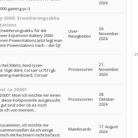
2024
2000-gaming-pc-3
y 2000: Erweiterungsakku
tations
29.
 Erweiterungsakku für die
User-
November
ower Expansion Battery 2000:
Neuigkeiten
2024
nen Powerstations Jetzt legt man
ine Powerstations nach – der DJI
2
21.
//tel:3060 ti, Amd ryzen
Prozessoren
November
e 16gb ddr4, Corsair cx75f rgb
2024
a gaming mainboard, Corsair
it ca 2000?
28.
00?: Moin ich möchte mir einen
Prozessoren
Oktober
 diese Komponente ausgesucht.
2024
 gut sind oder ob es noch
te ich von meinem...
?
o zusammen, ich möchte mir
17. August
Mainboards
ammenstellen da ich einige
2024
 mich mit Rechnern nicht befasst