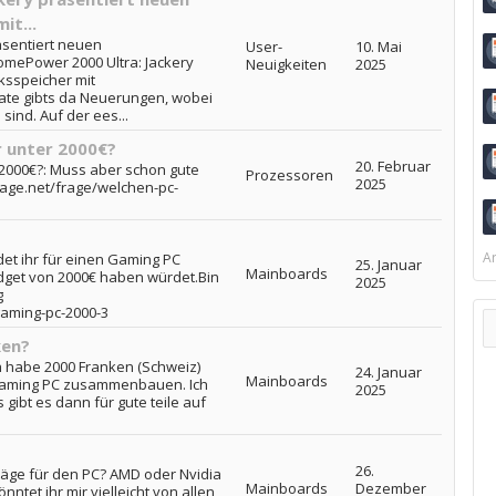
it...
äsentiert neuen
User-
10. Mai
HomePower 2000 Ultra: Jackery
Neuigkeiten
2025
ksspeicher mit
nate gibts da Neuerungen, wobei
sind. Auf der ees...
r unter 2000€?
20. Februar
 2000€?: Muss aber schon gute
Prozessoren
2025
rage.net/frage/welchen-pc-
Ar
et ihr für einen Gaming PC
25. Januar
Mainboards
dget von 2000€ haben würdet.Bin
2025
g
gaming-pc-2000-3
ken?
ch habe 2000 Franken (Schweiz)
24. Januar
Mainboards
 Gaming PC zusammenbauen. Ich
2025
 gibt es dann für gute teile auf
26.
läge für den PC? AMD oder Nvidia
Mainboards
Dezember
ntet ihr mir vielleicht von allen