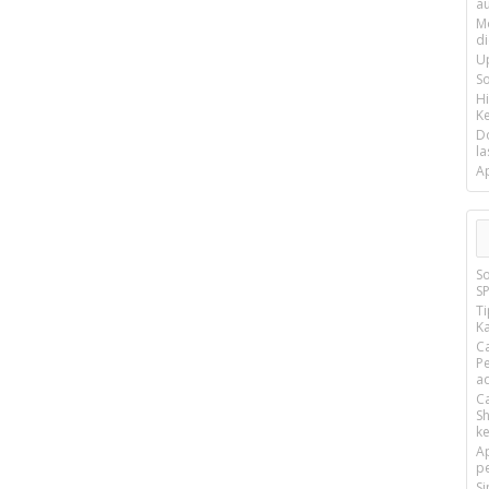
a
M
d
U
S
H
Ke
D
la
A
S
S
T
Ka
C
P
a
C
S
k
A
p
S