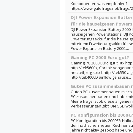
Komponenten was empfehlen?
https://www.gutefrage.net/frage/
DJI Power Expansion Batter
für die hauseigenen Powers
DJI Power Expansion Battery 2000:
hauseigenen Powerstations: DJI P
Erweiterungsakku für die hauseige
mit einem Erweiterungsakku für se
Power Expansion Battery 2000....
Gaming PC 2000 Euro gut?
Gaming PC 2000 Euro gut?: Rtx http:
http://tel:5600x, Corsair vengenanc
netzteil, rog strix bhttp://tel:550 
http://tel:4000D airflow gehäuse...
Guten PC zusammenbauen m
Guten PC zusammenbauen mit ca 20
PC zusammenbauen und habe mir
Meine frage ist ob diese allgemein
Verbesserungen gibt. Die SSD woll
PC Konfiguration bis 2000€
PC Konfiguration bis 2000€?: Hall
demnächst nen neuen Rechner zus
Jahre nicht aktiv gezockt habe und