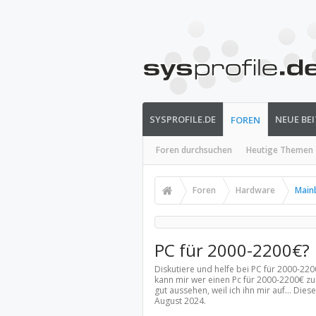
SYSPROFILE.DE
NEUE BE
FOREN
Foren durchsuchen
Heutige Themen
Foren
Hardware
Main
PC für 2000-2200€?
Diskutiere und helfe bei PC für 2000-22
kann mir wer einen Pc für 2000-2200€ zu
gut aussehen, weil ich ihn mir auf... Di
August 2024
.