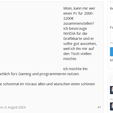
Moin, kann mir wer
B
einen Pc für 2000-
2200€
zusammenstellen?
P
Ich bevorzuge
NVIDIA für die
Grafikkarte und er
H
sollte gut aussehen,
weil ich ihn mir auf
den Tisch stellen
möchte.
b
ich möchte ihn
chlich fürs Gaming und programmieren nutzen.
ke schonmal im Voraus allen und wünschen einen schönen
Ar
nn,
6. August 2024
#1