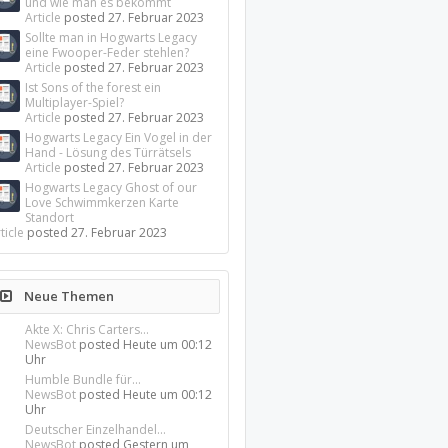
und wie man es bekommt
Article
posted
27. Februar 2023
Sollte man in Hogwarts Legacy
eine Fwooper-Feder stehlen?
Article
posted
27. Februar 2023
Ist Sons of the forest ein
Multiplayer-Spiel?
Article
posted
27. Februar 2023
Hogwarts Legacy Ein Vogel in der
Hand - Lösung des Türrätsels
Article
posted
27. Februar 2023
Hogwarts Legacy Ghost of our
Love Schwimmkerzen Karte
Standort
ticle
posted
27. Februar 2023
Neue Themen
Akte X: Chris Carters...
NewsBot
posted
Heute um 00:12
Uhr
Humble Bundle für...
NewsBot
posted
Heute um 00:12
Uhr
Deutscher Einzelhandel...
NewsBot
posted
Gestern um