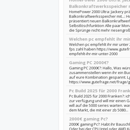
Balkonkraftwerksspeicher m
HomePower 2000 Ultra: Jackery pr
Balkonkraftwerksspeicher mit...: 
präsentiert neuen Balkonkraftwer
Selbstlöschfunktion Alle paar Mo
die Sprünge nicht mehr riesengroß 
Welchen pc empfehlt ihr mi
Welchen pc empfehlt ihr mir unter
fps zahl haben https://www.gutef
empfehlt-ihr-mir-unter-2000
Gaming PC 2000€?
Gaming PC 2000€?: Hallo, Was würd
zusammenstellen wenn ihr ein Bu
auf eure Kombination gespannt. L
https://www.gutefrage.net/frage/
Pc Build 2025 für 2000 Fran
Pc Build 2025 für 2000 Franken?: i
zur verfügung und will mir einen
will auf die 5000 series warten. was
dem Markt, die mit einer zb 5080...
2000€ gaming Pc?
2000€ gaming Pc?: Habt ihr Bausch
Oder bei der CPU Intel oder AMD Kön