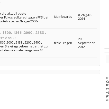
.
 die aktuell beste
8. August
Mainboards
r Fokus sollte auf guten FPS bei
2024
.gutefrage.net/frage/2000-
 1800, 1866 ,2000 , 2133 ,
st das ?!
29.
66 ,2000 , 2133 , 2200 , 2400 ,
freie Fragen
September
 den Sie eingegeben haben, ist zu
2012
 auf die minimale Länge von 10
0
C
B
W
+
(
A