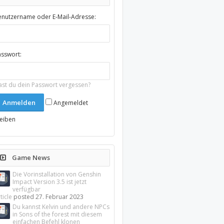
enutzername oder E-Mail-Adresse:
asswort:
ast du dein Passwort vergessen?
Angemeldet
leiben
Game News
Die Vorinstallation von Genshin
Impact Version 3.5 ist jetzt
verfügbar
ticle
posted
27. Februar 2023
Du kannst Kelvin und andere NPCs
in Sons of the forest mit diesem
einfachen Befehl klonen