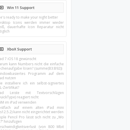
Win 11 Support
e's ready to make your night better
esktop Icons werden immer wieder
eiß, dauerhafte Icon Reparatur nicht
öglich
XboX Support
Pad 7 iOS 18 gewünscht
arum kann Numbers nicht die einfache
echenaufgabe lösen? (summe(B3:B92))
indowbasiertes Programm auf dem
pad nutzen
e installiere ich ein selbst-signiertes
L-Zertifikat?
Pad Leiste mit Textvorschlägen
uickType) reagiert nicht
SIM im iPad verwenden
ostfach auf einem alten iPad mini
s12.5.2) kann nicht eingerichtet werden
ple Pencil Pro lässt sich nicht zu „Wo
t?“ hinzufügen
eschwindigkeitsverlust (von 800 Mbit