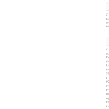
Sh
D
w
m
i
w
R
W
I
Wi
SS
i
(Q
e
P
(o
Ap
is
G