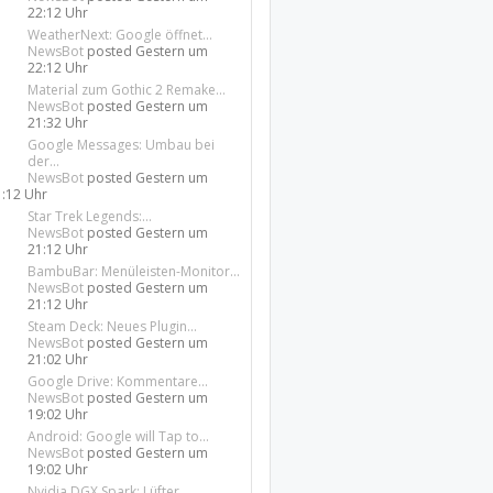
22:12 Uhr
WeatherNext: Google öffnet...
NewsBot
posted
Gestern um
22:12 Uhr
Material zum Gothic 2 Remake...
NewsBot
posted
Gestern um
21:32 Uhr
Google Messages: Umbau bei
der...
NewsBot
posted
Gestern um
1:12 Uhr
Star Trek Legends:...
NewsBot
posted
Gestern um
21:12 Uhr
BambuBar: Menüleisten-Monitor...
NewsBot
posted
Gestern um
21:12 Uhr
Steam Deck: Neues Plugin...
NewsBot
posted
Gestern um
21:02 Uhr
Google Drive: Kommentare...
NewsBot
posted
Gestern um
19:02 Uhr
Android: Google will Tap to...
NewsBot
posted
Gestern um
19:02 Uhr
Nvidia DGX Spark: Lüfter...