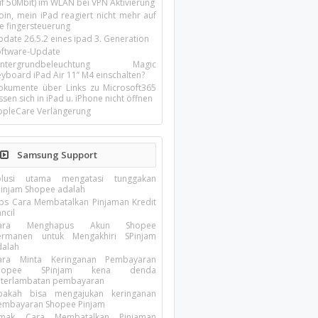
uf 50Mbit) im WLAN bei VPN Aktivierung
oin, mein iPad reagiert nicht mehr auf
ie fingersteuerung
pdate 26.5.2 eines ipad 3. Generation
oftware-Update
intergrundbeleuchtung Magic
yboard iPad Air 11’’ M4 einschalten?
okumente über Links zu Microsoft365
ssen sich in iPad u. iPhone nicht öffnen
ppleCare Verlängerung
Samsung Support
olusi utama mengatasi tunggakan
Pinjam Shopee adalah
ips Cara Membatalkan Pinjaman Kredit
ncil
ara Menghapus Akun Shopee
ermanen untuk Mengakhiri SPinjam
dalah
ara Minta Keringanan Pembayaran
hopee SPinjam kena denda
eterlambatan pembayaran
pakah bisa mengajukan keringanan
embayaran Shopee Pinjam
imak Cara Membatalkan Pinjaman