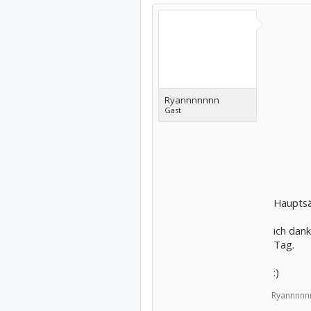
Ryannnnnnn
Gast
Hauptsä
ich dan
Tag.
:)
Ryannnnn