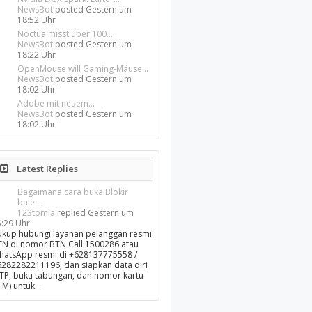
NewsBot
posted
Gestern um
18:52 Uhr
Noctua misst über 100...
NewsBot
posted
Gestern um
18:22 Uhr
OpenMouse will Gaming-Mäuse...
NewsBot
posted
Gestern um
18:02 Uhr
Adobe mit neuem...
NewsBot
posted
Gestern um
18:02 Uhr
Latest Replies
Bagaimana cara buka Blokir
bale...
123tomla
replied
Gestern um
5:29 Uhr
ukup hubungi layanan pelanggan resmi
TN di nomor BTN Call 1500286 atau
hatsApp resmi di +628137775558 /
6282282211196, dan siapkan data diri
KTP, buku tabungan, dan nomor kartu
TM) untuk…