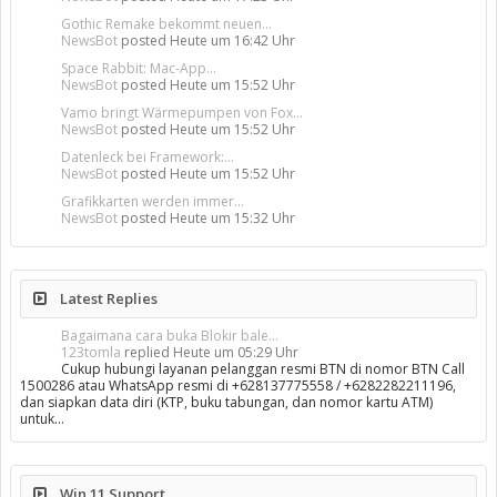
Gothic Remake bekommt neuen...
NewsBot
posted
Heute um 16:42 Uhr
Space Rabbit: Mac-App...
NewsBot
posted
Heute um 15:52 Uhr
Vamo bringt Wärmepumpen von Fox...
NewsBot
posted
Heute um 15:52 Uhr
Datenleck bei Framework:...
NewsBot
posted
Heute um 15:52 Uhr
Grafikkarten werden immer...
NewsBot
posted
Heute um 15:32 Uhr
Latest Replies
Bagaimana cara buka Blokir bale...
123tomla
replied
Heute um 05:29 Uhr
Cukup hubungi layanan pelanggan resmi BTN di nomor BTN Call
1500286 atau WhatsApp resmi di +628137775558 / +6282282211196,
dan siapkan data diri (KTP, buku tabungan, dan nomor kartu ATM)
untuk…
Win 11 Support