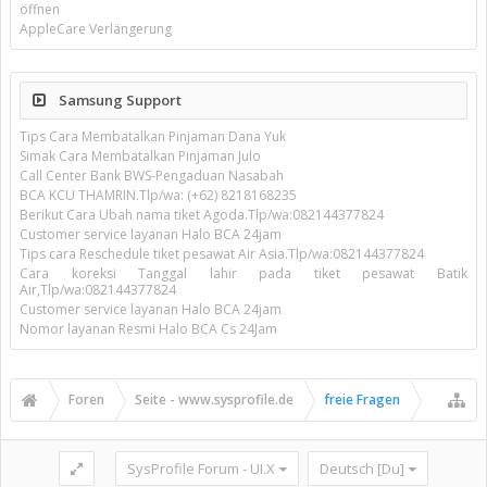
öffnen
AppleCare Verlängerung
Samsung Support
Tips Cara Membatalkan Pinjaman Dana Yuk
Simak Cara Membatalkan Pinjaman Julo
Call Center Bank BWS-Pengaduan Nasabah
BCA KCU THAMRIN.Tlp/wa: (+62) 8218168235
Berikut Cara Ubah nama tiket Agoda.Tlp/wa:082144377824
Customer service layanan Halo BCA 24jam
Tips cara Reschedule tiket pesawat Air Asia.Tlp/wa:082144377824
Cara koreksi Tanggal lahir pada tiket pesawat Batik
Air,Tlp/wa:082144377824
Customer service layanan Halo BCA 24jam
Nomor layanan Resmi Halo BCA Cs 24Jam
Foren
Seite - www.sysprofile.de
freie Fragen
SysProfile Forum - UI.X
Deutsch [Du]