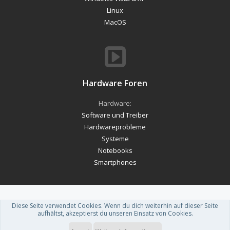
Linux
MacOS
Hardware Foren
Hardware:
Software und Treiber
Hardwareprobleme
Systeme
Notebooks
Smartphones
Diese Seite verwendet Cookies. Wenn du dich weiterhin auf dieser Seite
Forum software by XenForo™
-
Deutsch von xenDach
aufhältst, akzeptierst du unseren Einsatz von Cookies.
Theme designed by
ThemeHouse
.