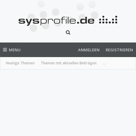
MENU
ANMELDEN
REGISTRIEREN
Heutige Themen
Themen mit aktuellen Beiträgen
...