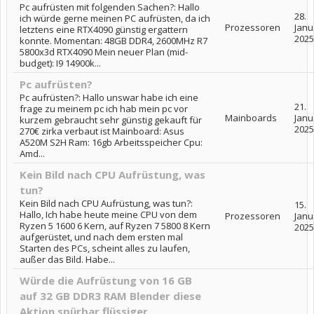
Pc aufrüsten mit folgenden Sachen?: Hallo
28.
ich würde gerne meinen PC aufrüsten, da ich
Prozessoren
Janu
letztens eine RTX4090 günstig ergattern
2025
konnte. Momentan: 48GB DDR4, 2600MHz R7
5800x3d RTX4090 Mein neuer Plan (mid-
budget): I9 14900k...
Pc aufrüsten?
Pc aufrüsten?: Hallo unswar habe ich eine
21.
frage zu meinem pc ich hab mein pc vor
Mainboards
Janu
kurzem gebraucht sehr günstig gekauft für
2025
270€ zirka verbaut ist Mainboard: Asus
A520M S2H Ram: 16gb Arbeitsspeicher Cpu:
Amd...
Kein Bild nach CPU Aufrüstung, was
tun?
Kein Bild nach CPU Aufrüstung, was tun?:
15.
Hallo, Ich habe heute meine CPU von dem
Prozessoren
Janu
Ryzen 5 1600 6 Kern, auf Ryzen 7 5800 8 Kern
2025
aufgerüstet, und nach dem ersten mal
Starten des PCs, scheint alles zu laufen,
außer das Bild. Habe...
Würde die Aufrüstung von 16 GB
auf 32 GB DDR3 RAM Blender diese
Aktion spürbar flüssiger...