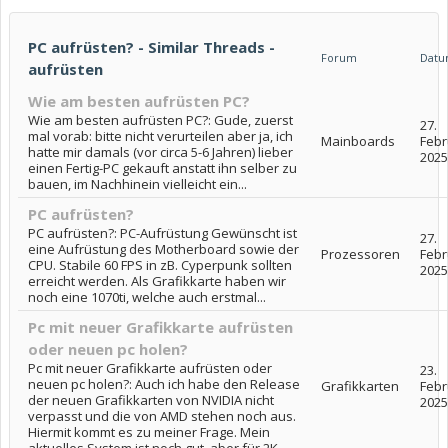
PC aufrüsten? - Similar Threads -
Forum
Dat
aufrüsten
Wie am besten aufrüsten PC?
Wie am besten aufrüsten PC?: Gude, zuerst
27.
mal vorab: bitte nicht verurteilen aber ja, ich
Mainboards
Febr
hatte mir damals (vor circa 5-6 Jahren) lieber
2025
einen Fertig-PC gekauft anstatt ihn selber zu
bauen, im Nachhinein vielleicht ein...
PC aufrüsten?
PC aufrüsten?: PC-Aufrüstung Gewünscht ist
27.
eine Aufrüstung des Motherboard sowie der
Prozessoren
Febr
CPU. Stabile 60 FPS in zB. Cyperpunk sollten
2025
erreicht werden. Als Grafikkarte haben wir
noch eine 1070ti, welche auch erstmal...
Pc mit neuer Grafikkarte aufrüsten
oder neuen pc holen?
Pc mit neuer Grafikkarte aufrüsten oder
23.
neuen pc holen?: Auch ich habe den Release
Grafikkarten
Febr
der neuen Grafikkarten von NVIDIA nicht
2025
verpasst und die von AMD stehen noch aus.
Hiermit kommt es zu meiner Frage. Mein
aktuelles System ist noch gut, aber für 2K...