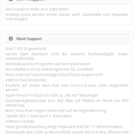
She's ready to make your night better
Desktop Icons werden immer wieder weiß, dauerhafte Icon Reparatur
nicht möglich
XboX Support
iPad 7 iOS 18 gewünscht
warum kann Numbers nicht die einfache Rechenaufgabe lösen?
(summe(B3:B92))
Windowbasiertes Programm auf dem Ipad nutzen
Wie installiere ich ein selbst-signiertes SSL-Zertifikat?
iPad Leiste mit Textvorschlägen (QuickType) reagiert nicht
eSIM im iPad verwenden
Postfach auf einem alten iPad mini (os12.5.2) kann nicht eingerichtet
werden
Apple Pencil Pro lässt sich nicht zu „Wo ist?“ hinzufügen
Geschwindigkeitsverlust (von 800 Mbit auf 50Mbit) im WLAN bei VPN
Aktivierung
Moin, mein iPad reagiert nicht mehr auf die fingersteuerung
Update 26.5.2 eines ipad 3. Generation
Software-Update
Hintergrundbeleuchtung Magic Keyboard iPad Air 11’’ M4 einschalten?
Dokumente über Links zu Microsoft365 lassen sich in iPad u. iPhone nicht