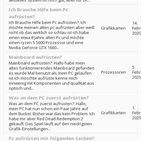
Ich Brauche Hilfe beim Pc
aufrüsten?
Ich Brauche Hilfe beim Pc aufrüsten?: Ich
14.
möchte meinen alten pc aufrüsten aber weiß
Grafikkarten
Febr
nicht ob das wirklich so schlau ist ich habe
2025
einen etwa 8 Jahre alten Pc und möchte
einen ryzen 5 5600 Prozessor und eine
Nvidia GeForce GTX 1660...
Mainboard aufrüsten?
Mainboard aufrüsten?: Hallo habe mein
5.
altes funktionierendes Mainboard gefünden
Prozessoren
Febr
es wurde Mal benutzt als mein PC gelaufen
2025
ist ich möschte aufrüste kenne mich
einwenig mit Komponenten und quallität aus
optisch und...
Was an dem PC zuerst aufrüsten?
Was an dem PC zuerst aufrüsten?: Hallo,
1.
mein PC hat nun schon ein Paar Jahre auf
Grafikkarten
Febr
dem Buckel. Bisher war das kein Problem. Ich
2025
habe mir aber Red Dead Redemption 2
gekauft. Das Spiel läuft auf den niedrigsten
Grafik-Einstellungen...
Pc aufrüsten mit folgenden Sachen?