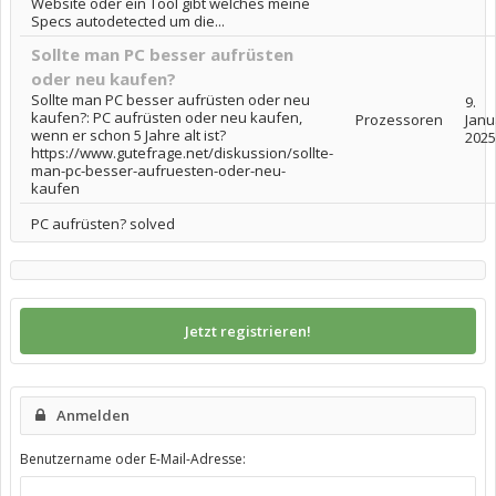
Website oder ein Tool gibt welches meine
Specs autodetected um die...
Sollte man PC besser aufrüsten
oder neu kaufen?
Sollte man PC besser aufrüsten oder neu
9.
kaufen?: PC aufrüsten oder neu kaufen,
Prozessoren
Janu
wenn er schon 5 Jahre alt ist?
2025
https://www.gutefrage.net/diskussion/sollte-
man-pc-besser-aufruesten-oder-neu-
kaufen
PC aufrüsten? solved
Jetzt registrieren!
Anmelden
Benutzername oder E-Mail-Adresse: