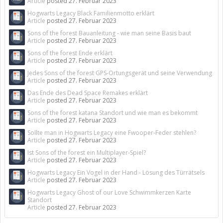
Article
posted
27. Februar 2023
Hogwarts Legacy Black Familienmotto erklärt
Article
posted
27. Februar 2023
Sons of the forest Bauanleitung - wie man seine Basis baut
Article
posted
27. Februar 2023
Sons of the forest Ende erklärt
Article
posted
27. Februar 2023
Jedes Sons of the forest GPS-Ortungsgerät und seine Verwendung
Article
posted
27. Februar 2023
Das Ende des Dead Space Remakes erklärt
Article
posted
27. Februar 2023
Sons of the forest katana Standort und wie man es bekommt
Article
posted
27. Februar 2023
Sollte man in Hogwarts Legacy eine Fwooper-Feder stehlen?
Article
posted
27. Februar 2023
Ist Sons of the forest ein Multiplayer-Spiel?
Article
posted
27. Februar 2023
Hogwarts Legacy Ein Vogel in der Hand - Lösung des Türrätsels
Article
posted
27. Februar 2023
Hogwarts Legacy Ghost of our Love Schwimmkerzen Karte
Standort
Article
posted
27. Februar 2023