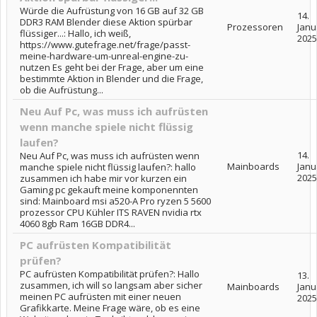
Würde die Aufrüstung von 16 GB auf 32 GB
14.
DDR3 RAM Blender diese Aktion spürbar
Prozessoren
Janu
flüssiger...: Hallo, ich weiß,
2025
https://www.gutefrage.net/frage/passt-
meine-hardware-um-unreal-engine-zu-
nutzen Es geht bei der Frage, aber um eine
bestimmte Aktion in Blender und die Frage,
ob die Aufrüstung...
Neu Auf Pc, was muss ich aufrüsten
wenn manche spiele nicht flüssig
laufen?
14.
Neu Auf Pc, was muss ich aufrüsten wenn
Mainboards
Janu
manche spiele nicht flüssig laufen?: hallo
2025
zusammen ich habe mir vor kurzen ein
Gaming pc gekauft meine komponennten
sind: Mainboard msi a520-A Pro ryzen 5 5600
prozessor CPU Kühler ITS RAVEN nvidia rtx
4060 8gb Ram 16GB DDR4...
PC aufrüsten Kompatibilität
prüfen?
PC aufrüsten Kompatibilität prüfen?: Hallo
13.
zusammen, ich will so langsam aber sicher
Mainboards
Janu
meinen PC aufrüsten mit einer neuen
2025
Grafikkarte. Meine Frage wäre, ob es eine