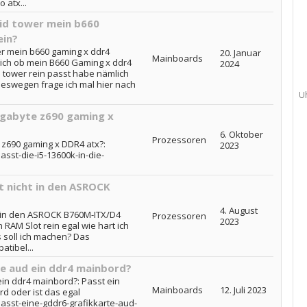
 atx...
mid tower mein b660
ein?
er mein b660 gaming x ddr4
20. Januar
Mainboards
mich ob mein B660 Gaming x ddr4
2024
d tower rein passt habe nämlich
deswegen frage ich mal hier nach
U
Gigabyte z690 gaming x
6. Oktober
Prozessoren
e z690 gaming x DDR4 atx?:
2023
sst-die-i5-13600k-in-die-
 nicht in den ASROCK
4. August
 in den ASROCK B760M-ITX/D4
Prozessoren
2023
 RAM Slot rein egal wie hart ich
 soll ich machen? Das
tibel...
te aud ein ddr4 mainbord?
ein ddr4 mainbord?: Passt ein
Mainboards
12. Juli 2023
d oder ist das egal
asst-eine-gddr6-grafikkarte-aud-