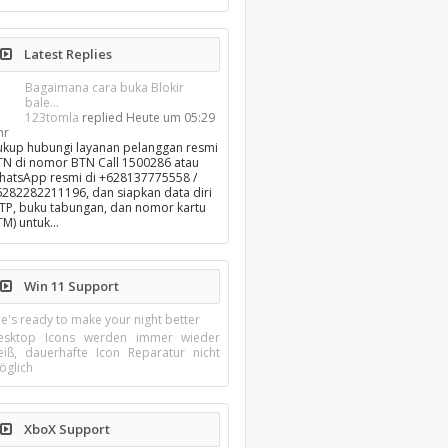
Latest Replies
Bagaimana cara buka Blokir
bale...
123tomla
replied
Heute um 05:29
hr
ukup hubungi layanan pelanggan resmi
TN di nomor BTN Call 1500286 atau
hatsApp resmi di +628137775558 /
6282282211196, dan siapkan data diri
KTP, buku tabungan, dan nomor kartu
TM) untuk…
Win 11 Support
e's ready to make your night better
esktop Icons werden immer wieder
eiß, dauerhafte Icon Reparatur nicht
öglich
XboX Support