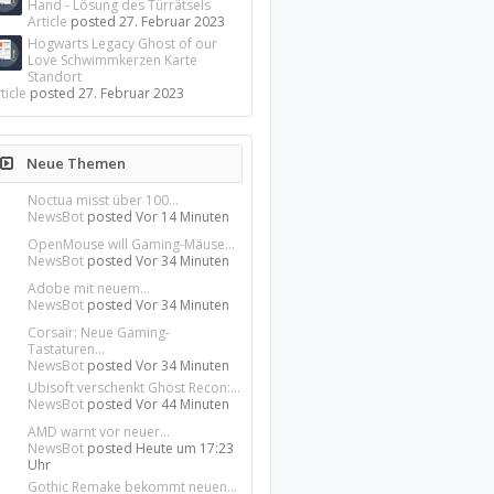
Hand - Lösung des Türrätsels
Article
posted
27. Februar 2023
Hogwarts Legacy Ghost of our
Love Schwimmkerzen Karte
Standort
ticle
posted
27. Februar 2023
Neue Themen
Noctua misst über 100...
NewsBot
posted
Vor 14 Minuten
OpenMouse will Gaming-Mäuse...
NewsBot
posted
Vor 34 Minuten
Adobe mit neuem...
NewsBot
posted
Vor 34 Minuten
Corsair: Neue Gaming-
Tastaturen...
NewsBot
posted
Vor 34 Minuten
Ubisoft verschenkt Ghost Recon:...
NewsBot
posted
Vor 44 Minuten
AMD warnt vor neuer...
NewsBot
posted
Heute um 17:23
Uhr
Gothic Remake bekommt neuen...