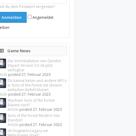
ast du dein Passwort vergessen?
Angemeldet
leiben
Game News
Die Vorinstallation von Genshin
Impact Version 3.5 ist jetzt
verfügbar
ticle
posted
27. Februar 2023
Du kannst Kelvin und andere NPCs
in Sons of the forest mit diesem
einfachen Befehl klonen
ticle
posted
27. Februar 2023
Wachsen Sons of the forest-
Bäume nach?
Article
posted
27. Februar 2023
Sons of the forest Modern Axe
Standort
Article
posted
27. Februar 2023
Ist Hogwarts-Legacy ein
Mehrspieler-Spiel?