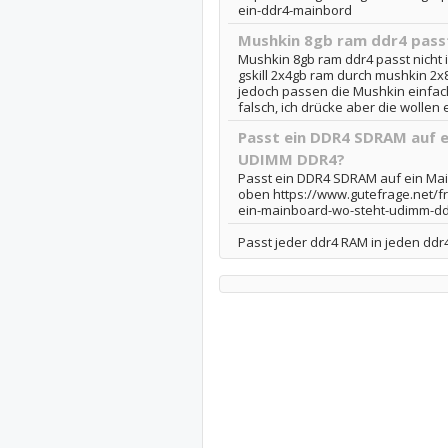
ein-ddr4-mainbord
Mushkin 8gb ram ddr4 passt
Mushkin 8gb ram ddr4 passt nicht
gskill 2x4gb ram durch mushkin 2x
jedoch passen die Mushkin einfac
falsch, ich drücke aber die wollen e
Passt ein DDR4 SDRAM auf 
UDIMM DDR4?
Passt ein DDR4 SDRAM auf ein Ma
oben https://www.gutefrage.net/f
ein-mainboard-wo-steht-udimm-d
Passt jeder ddr4 RAM in jeden ddr4