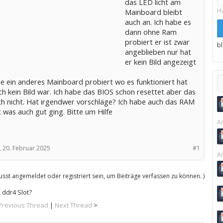
das LED licht am
H
Mainboard bleibt
auch an. Ich habe es
dann ohne Ram
probiert er ist zwar
b
angeblieben nur hat
er kein Bild angezeigt
be ein anderes Mainboard probiert wo es funktioniert hat
h kein Bild war. Ich habe das BIOS schon resettet aber das
ch nicht. Hat irgendwer vorschläge? Ich habe auch das RAM
 was auch gut ging. Bitte um Hilfe
Ar
,
20. Februar 2025
#1
Ar
sst angemeldet oder registriert sein, um Beiträge verfassen zu können. )
 ddr4 Slot?
Previous Thread
|
Next Thread
>