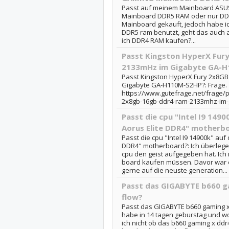
Passt auf meinem Mainboard ASU
Mainboard DDR5 RAM oder nur DDR
Mainboard gekauft, jedoch habe i
DDR5 ram benutzt, geht das auch
ich DDR4 RAM kaufen?...
Passt Kingston HyperX Fur
2133mHz im Gigabyte GA-
Passt Kingston HyperX Fury 2x8G
Gigabyte GA-H110M-S2HP?: Frage.
https://www.gutefrage.net/frage/p
2x8gb-16gb-ddr4-ram-2133mhz-im-
Passt die cpu "Intel I9 149
Aorus Elite DDR4" motherb
Passt die cpu "Intel I9 14900k" auf
DDR4" motherboard?: Ich überlege
cpu den geist aufgegeben hat. Ich
board kaufen müssen. Davor war e
gerne auf die neuste generation...
Passt das GIGABYTE b660 ga
flow?
Passt das GIGABYTE b660 gaming x d
habe in 14 tagen geburstag und w
ich nicht ob das b660 gaming x ddr4