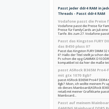
Passt jeder ddr4 RAM in jede
Threads - Passt ddr4 RAM
Vodafone passt die Preise 
Vodafone passt die Preise für Fam
Preise für FamilyCards an Juli eine
Tarife. Bis zum 27. Vodafone passt
Passt das Kingston FURY D
das B450 pluss II?
Passt das Kingston FURY DIMM 32 
II?: Hallo der Titel stellt ja schon
Pc schon die xpg GAMMIX D10 DDR4
kompatibel ist da hier die maße tei
passt ASRock B365M Pro4-F
mit gtx 1070 8gb?
passt ASRock B365M Pro4-F DDR4 mA
8gb?: Moin, ich wollte meinem Pc u
ob dieses Mainboard(ASRock B365
retail) mit meiner Grafikkarte passt
Mainboard...
Passt auf meinem Mainboar
GAMING Mainboard DDR5 R