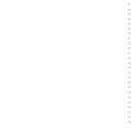
i
w
R
W
I
Wi
SS
i
(Q
e
P
(o
Ap
is
G
a
M
d
U
S
H
Ke
D
la
A