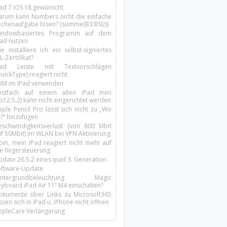
Pad 7 iOS 18 gewünscht
arum kann Numbers nicht die einfache
echenaufgabe lösen? (summe(B3:B92))
indowbasiertes Programm auf dem
pad nutzen
e installiere ich ein selbst-signiertes
L-Zertifikat?
Pad Leiste mit Textvorschlägen
uickType) reagiert nicht
SIM im iPad verwenden
ostfach auf einem alten iPad mini
s12.5.2) kann nicht eingerichtet werden
ple Pencil Pro lässt sich nicht zu „Wo
t?“ hinzufügen
eschwindigkeitsverlust (von 800 Mbit
uf 50Mbit) im WLAN bei VPN Aktivierung
oin, mein iPad reagiert nicht mehr auf
ie fingersteuerung
pdate 26.5.2 eines ipad 3. Generation
oftware-Update
intergrundbeleuchtung Magic
yboard iPad Air 11’’ M4 einschalten?
okumente über Links zu Microsoft365
ssen sich in iPad u. iPhone nicht öffnen
ppleCare Verlängerung