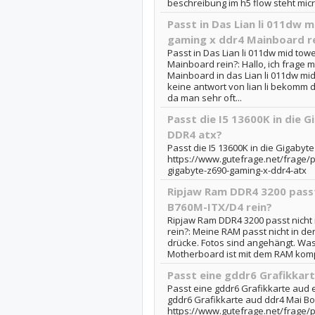
beschreibung im h5 flow steht micro
Passt in Das Lian li 011dw 
gaming x ddr4 Mainboard r
Passt in Das Lian li 011dw mid tow
Mainboard rein?: Hallo, ich frage 
Mainboard in das Lian li 011dw mi
keine antwort von lian li bekomm 
da man sehr oft...
Passt die I5 13600K in die 
DDR4 atx?
Passt die I5 13600K in die Gigabyt
https://www.gutefrage.net/frage/pa
gigabyte-z690-gaming-x-ddr4-atx
Ripjaw Ram DDR4 3200 passt
B760M-ITX/D4 rein?
Ripjaw Ram DDR4 3200 passt nicht
rein?: Meine RAM passt nicht in den
drücke. Fotos sind angehängt. Was
Motherboard ist mit dem RAM kompa
Passt eine gddr6 Grafikkar
Passt eine gddr6 Grafikkarte aud 
gddr6 Grafikkarte aud ddr4 Mai Bor
https://www.gutefrage.net/frage/p