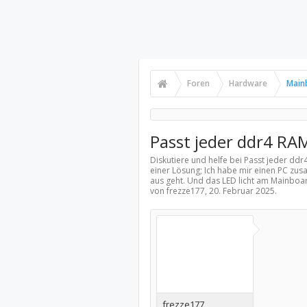
Foren
Hardware
Main
Passt jeder ddr4 RAM
Diskutiere und helfe bei Passt jeder ddr
einer Lösung; Ich habe mir einen PC zu
aus geht. Und das LED licht am Mainboar
von frezze177,
20. Februar 2025
.
frezze177