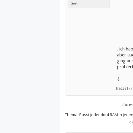
Gast
. Ich ha
aber auc
ging au
probiert
:)
frezze177
(Du mu
Thema:
Passt jeder ddr4 RAM in jeden
<