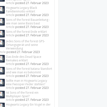
Article
posted
27. Februar 2023
Hogwarts Legacy Black
Familienmotto erklärt
Article
posted
27. Februar 2023
Sons of the forest Bauanleitung -
wie man seine Basis baut
Article
posted
27. Februar 2023
Sons of the forest Ende erklärt
Article
posted
27. Februar 2023
Jedes Sons of the forest GPS-
Ortungsgerät und seine
Verwendung
ticle
posted
27. Februar 2023
Das Ende des Dead Space
Remakes erklärt
Article
posted
27. Februar 2023
Sons of the forest katana Standort
und wie man es bekommt
Article
posted
27. Februar 2023
Sollte man in Hogwarts Legacy
eine Fwooper-Feder stehlen?
Article
posted
27. Februar 2023
Ist Sons of the forest ein
Multiplayer-Spiel?
Article
posted
27. Februar 2023
Hogwarts Legacy Ein Vogel in der