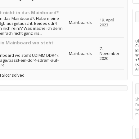
 nicht in das Mainboard?
 in das Mainboard?: Habe meine
19. April
Mainboards
8gb ausgetauscht. Beides ddr4
2023
h nich rein?? Was mache ich denn
infach nicht ganz ins...
U
ein Mainboard wo steht
C
7.
B
Mainboards
November
inboard wo steht UDIMM DDR4?:
W
2020
+
rage/passt-ein-ddr4-sdram-auf-
(
dr4
A
 Slot? solved
Sh
D
w
m