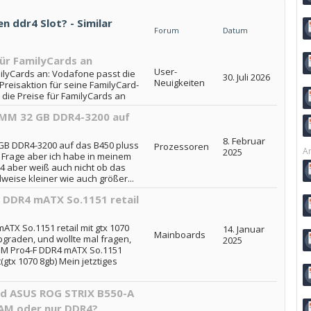
n ddr4 Slot? - Similar
Forum
Datum
für FamilyCards an
User-
ilyCards an: Vodafone passt die
30. Juli 2026
Neuigkeiten
 Preisaktion für seine FamilyCard-
 die Preise für FamilyCards an
IMM 32 GB DDR4-3200 auf
8. Februar
GB DDR4-3200 auf das B450 pluss
Prozessoren
Ar
2025
 die Frage aber ich habe in meinem
 aber weiß auch nicht ob das
lweise kleiner wie auch größer...
 DDR4 mATX So.1151 retail
TX So.1151 retail mit gtx 1070
14. Januar
Mainboards
pgraden, und wollte mal fragen,
2025
M Pro4-F DDR4 mATX So.1151
(gtx 1070 8gb) Mein jetztiges
d ASUS ROG STRIX B550-A
AM oder nur DDR4?