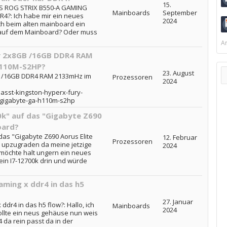
15.
S ROG STRIX B550-A GAMING
Mainboards
September
4?: Ich habe mir ein neues
2024
ch beim alten mainboard ein
 auf dem Mainboard? Oder muss
Ar
y 2x8GB /16GB DDR4 RAM
H110M-S2HP?
23. August
B /16GB DDR4 RAM 2133mHz im
Prozessoren
2024
asst-kingston-hyperx-fury-
gigabyte-ga-h110m-s2hp
00k" auf das "Gigabyte Z690
oard?
 das "Gigabyte Z690 Aorus Elite
12. Februar
Prozessoren
 upzugraden da meine jetzige
2024
 möchte halt ungern ein neues
in I7-12700k drin und würde
ming x ddr4 in das h5
27. Januar
dr4 in das h5 flow?: Hallo, ich
Mainboards
2024
ollte ein neus gehäuse nun weis
 da rein passt da in der