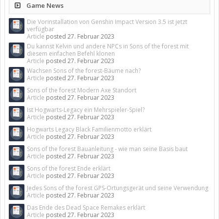
Game News
Die Vorinstallation von Genshin Impact Version 3.5 ist jetzt
verfügbar
Article
posted
27. Februar 2023
Du kannst Kelvin und andere NPCs in Sons of the forest mit
diesem einfachen Befehl klonen
Article
posted
27. Februar 2023
Wachsen Sons of the forest-Bäume nach?
Article
posted
27. Februar 2023
Sons of the forest Modern Axe Standort
Article
posted
27. Februar 2023
Ist Hogwarts-Legacy ein Mehrspieler-Spiel?
Article
posted
27. Februar 2023
Hogwarts Legacy Black Familienmotto erklärt
Article
posted
27. Februar 2023
Sons of the forest Bauanleitung - wie man seine Basis baut
Article
posted
27. Februar 2023
Sons of the forest Ende erklärt
Article
posted
27. Februar 2023
Jedes Sons of the forest GPS-Ortungsgerät und seine Verwendung
Article
posted
27. Februar 2023
Das Ende des Dead Space Remakes erklärt
Article
posted
27. Februar 2023