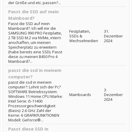
der Größe und etc. passen?...
Passt die SSD auf mein
Mainboard?
Passt die SSD auf mein
Mainboard?: Ich will mir die
Festplatten,
31.
SAMSUNG 990 PRO Festplatte,
SSDs &
Dezember
2 TB SSD M.2 via NVMe, intern
Wechselmedien
2024
anschaffen, um meinen
Speicherplatz zu erweitern
(habe bereits eine SSD). Passt
diese zu meinen B450 Pro 4
Mainboard?...
passt die ssd in meinem
computer?
passt die ssd in meinem
computer?: Lohnt sich der Pc?
3.
SOFTWARE Betriebssystem:
Mainboards
Dezember
Windows 11 Home CPU Marke:
2024
Intel Serie: i5-11400
Prozessorgeschwindigkeit
(Basis): 2.6 GHz Zahl der
Kerne: 6 GRAFIKFUNKTIONEN
Modell: GeForce®...
Passt diese SSD in