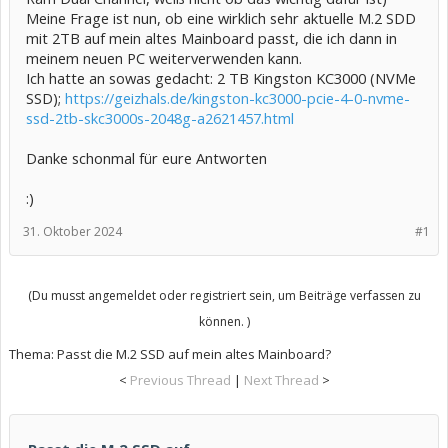
Meine Frage ist nun, ob eine wirklich sehr aktuelle M.2 SDD
mit 2TB auf mein altes Mainboard passt, die ich dann in
meinem neuen PC weiterverwenden kann.
Ich hatte an sowas gedacht: 2 TB Kingston KC3000 (NVMe
SSD);
https://geizhals.de/kingston-kc3000-pcie-4-0-nvme-
ssd-2tb-skc3000s-2048g-a2621457.html
Danke schonmal für eure Antworten
:)
31. Oktober 2024
#1
(Du musst angemeldet oder registriert sein, um Beiträge verfassen zu
können. )
Thema:
Passt die M.2 SSD auf mein altes Mainboard?
<
Previous Thread
|
Next Thread
>