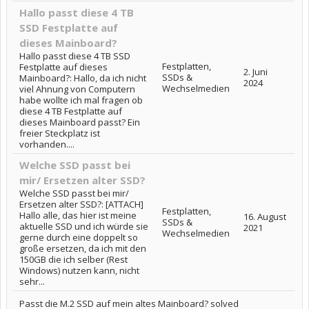
Hallo passt diese 4 TB
SSD Festplatte auf
dieses Mainboard?
Hallo passt diese 4 TB SSD
Festplatten,
Festplatte auf dieses
2. Juni
SSDs &
Mainboard?: Hallo, da ich nicht
2024
Wechselmedien
viel Ahnung von Computern
habe wollte ich mal fragen ob
diese 4 TB Festplatte auf
dieses Mainboard passt? Ein
freier Steckplatz ist
vorhanden....
Welche SSD passt bei
mir/ Ersetzen alter SSD?
Welche SSD passt bei mir/
Ersetzen alter SSD?: [ATTACH]
Festplatten,
Hallo alle, das hier ist meine
16. August
SSDs &
aktuelle SSD und ich würde sie
2021
Wechselmedien
gerne durch eine doppelt so
große ersetzen, da ich mit den
150GB die ich selber (Rest
Windows) nutzen kann, nicht
sehr...
Passt die M.2 SSD auf mein altes Mainboard? solved