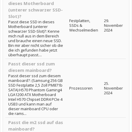
dieses Motherboard
(unterer schwarzer SSD-
Slot)?
Festplatten,
29.
Passt diese SSD in dieses
SSDs &
November
Motherboard (unterer
Wechselmedien
2024
schwarzer SSD-Slot)?: Kenne
mich null aus in dem Bereich
und brauche einen neue SSD.
Bin mir aber nicht sicher ob die
die ich gefunden habe jetzt
überhaupt passt....
Passt dieser ssd zum
diesem mainboard?
Passt dieser ssd zum diesem
mainboard?: (Samsung 256 GB
25.
SSD Festplatte 2,5 Zoll PM871b
Prozessoren
November
SATA) H570 Phantom Gaming4
2024
LGA1200 ATX Motherboard
Intel H570 Chipset DDR4 PCIe 4
USB3 und kann man auf
dieser mainboard CPU oder
die rams...
Passt die m2 ssd auf das
mainboard?