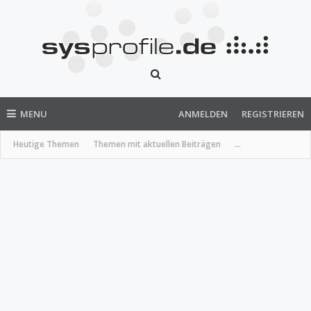
MENU
ANMELDEN
REGISTRIEREN
Heutige Themen
Themen mit aktuellen Beiträgen
...