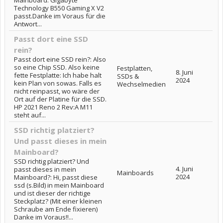
Mainboard: Gigabyte
Technology B550 Gaming X V2
passt.Danke im Voraus für die
Antwort...
Passt dort eine SSD
rein?
Passt dort eine SSD rein?: Also
so eine Chip SSD. Also keine
Festplatten,
8. Juni
fette Festplatte: Ich habe halt
SSDs &
2024
kein Plan von sowas. Falls es
Wechselmedien
nicht reinpasst, wo wäre der
Ort auf der Platine für die SSD.
HP 2021 Reno 2 Rev:A M11
steht auf...
SSD richtig platziert?
Und passt dieses in mein
Mainboard?
SSD richtig platziert? Und
4. Juni
passt dieses in mein
Mainboards
2024
Mainboard?: Hi, passt diese
ssd (s.Bild) in mein Mainboard
und ist dieser der richtige
Steckplatz? (Mit einer kleinen
Schraube am Ende fixieren)
Danke im Voraus!!...