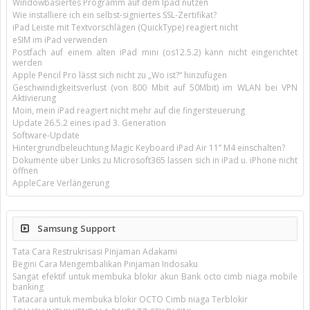
Windowbasiertes Programm auf dem Ipad nutzen
Wie installiere ich ein selbst-signiertes SSL-Zertifikat?
iPad Leiste mit Textvorschlägen (QuickType) reagiert nicht
eSIM im iPad verwenden
Postfach auf einem alten iPad mini (os12.5.2) kann nicht eingerichtet
werden
Apple Pencil Pro lässt sich nicht zu „Wo ist?“ hinzufügen
Geschwindigkeitsverlust (von 800 Mbit auf 50Mbit) im WLAN bei VPN
Aktivierung
Moin, mein iPad reagiert nicht mehr auf die fingersteuerung
Update 26.5.2 eines ipad 3. Generation
Software-Update
Hintergrundbeleuchtung Magic Keyboard iPad Air 11’’ M4 einschalten?
Dokumente über Links zu Microsoft365 lassen sich in iPad u. iPhone nicht
öffnen
AppleCare Verlängerung
Samsung Support
Tata Cara Restrukrisasi Pinjaman Adakami
Begini Cara Mengembalikan Pinjaman Indosaku
Sangat efektif untuk membuka blokir akun Bank octo cimb niaga mobile
banking
Tatacara untuk membuka blokir OCTO Cimb niaga Terblokir