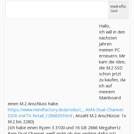
metroflo
Gast
Hallo,
Ich will in den
nächsten
Jahren
meinen PC
erneuern. Mir
kam die Idee,
die M.2 SSD
schon jetzt
zu kaufen, da
ich auf
meinem
Mainboard
einen M.2 Anschluss habe.
https://www.mindfactory.de/product_...AM4-Dual-Channel-
DDR-mATX-Retail_1286839.html
; Anzahl M.2 Anschlüsse: 1x
M.2 bis 2280)
(Ich habe einen Ryzen 3 3100 und 16 GB 2666 Megahertz
Ram Dual Channel, weiß nicht ob das wichtig dafür ist)