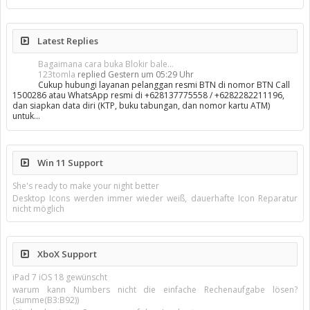
Latest Replies
Bagaimana cara buka Blokir bale...
123tomla
replied
Gestern um 05:29 Uhr
Cukup hubungi layanan pelanggan resmi BTN di nomor BTN Call
1500286 atau WhatsApp resmi di +628137775558 / +6282282211196,
dan siapkan data diri (KTP, buku tabungan, dan nomor kartu ATM)
untuk…
Win 11 Support
She's ready to make your night better
Desktop Icons werden immer wieder weiß, dauerhafte Icon Reparatur
nicht möglich
XboX Support
iPad 7 iOS 18 gewünscht
warum kann Numbers nicht die einfache Rechenaufgabe lösen?
(summe(B3:B92))