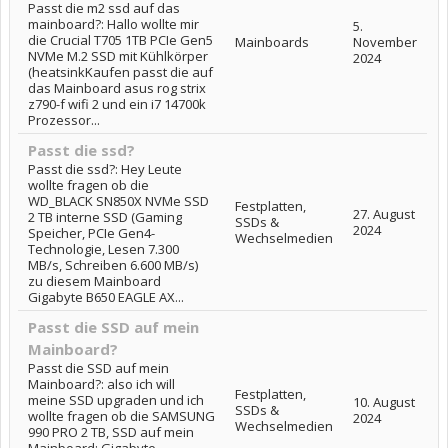
Passt die m2 ssd auf das
mainboard?: Hallo wollte mir
5.
die Crucial T705 1TB PCIe Gen5
Mainboards
November
NVMe M.2 SSD mit Kühlkörper
2024
(heatsinkKaufen passt die auf
das Mainboard asus rog strix
z790-f wifi 2 und ein i7 14700k
Prozessor...
Passt die ssd?
Passt die ssd?: Hey Leute
wollte fragen ob die
WD_BLACK SN850X NVMe SSD
Festplatten,
27. August
2 TB interne SSD (Gaming
SSDs &
2024
Speicher, PCIe Gen4-
Wechselmedien
Technologie, Lesen 7.300
MB/s, Schreiben 6.600 MB/s)
zu diesem Mainboard
Gigabyte B650 EAGLE AX...
Passt die SSD auf mein
Mainboard?
Passt die SSD auf mein
Mainboard?: also ich will
Festplatten,
meine SSD upgraden und ich
10. August
SSDs &
wollte fragen ob die SAMSUNG
2024
Wechselmedien
990 PRO 2 TB, SSD auf mein