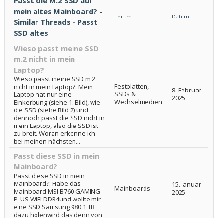
Passt die M.2 SSD auf
mein altes Mainboard? -
Forum
Datum
Similar Threads - Passt
SSD altes
Wieso passt meine SSD
m.2 nicht in mein
Laptop?
Wieso passt meine SSD m.2
Festplatten,
nicht in mein Laptop?: Mein
8. Februar
SSDs &
Laptop hat nur eine
2025
Wechselmedien
Einkerbung (siehe 1. Bild), wie
die SSD (siehe Bild 2) und
dennoch passt die SSD nicht in
mein Laptop, also die SSD ist
zu breit. Woran erkenne ich
bei meinen nächsten...
Passt diese SSD in mein
Mainboard?
Passt diese SSD in mein
Mainboard?: Habe das
15. Januar
Mainboards
Mainboard MSI B760 GAMING
2025
PLUS WIFI DDR4und wollte mir
eine SSD Samsung 980 1 TB
dazu holenwird das denn von