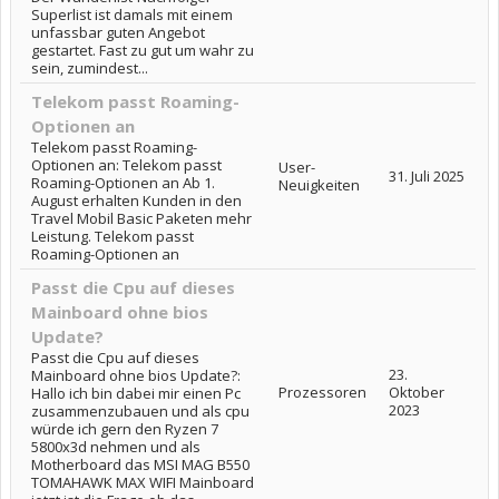
Superlist ist damals mit einem
unfassbar guten Angebot
gestartet. Fast zu gut um wahr zu
sein, zumindest...
Telekom passt Roaming-
Optionen an
Telekom passt Roaming-
Optionen an: Telekom passt
User-
31. Juli 2025
Roaming-Optionen an Ab 1.
Neuigkeiten
August erhalten Kunden in den
Travel Mobil Basic Paketen mehr
Leistung. Telekom passt
Roaming-Optionen an
Passt die Cpu auf dieses
Mainboard ohne bios
Update?
Passt die Cpu auf dieses
23.
Mainboard ohne bios Update?:
Prozessoren
Oktober
Hallo ich bin dabei mir einen Pc
2023
zusammenzubauen und als cpu
würde ich gern den Ryzen 7
5800x3d nehmen und als
Motherboard das MSI MAG B550
TOMAHAWK MAX WIFI Mainboard