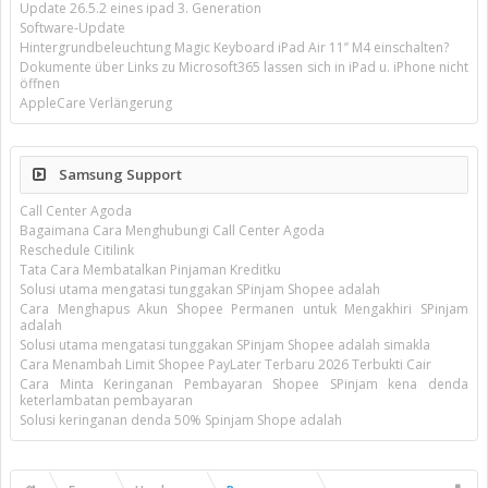
Update 26.5.2 eines ipad 3. Generation
Software-Update
Hintergrundbeleuchtung Magic Keyboard iPad Air 11’’ M4 einschalten?
Dokumente über Links zu Microsoft365 lassen sich in iPad u. iPhone nicht
öffnen
AppleCare Verlängerung
Samsung Support
Call Center Agoda
Bagaimana Cara Menghubungi Call Center Agoda
Reschedule Citilink
Tata Cara Membatalkan Pinjaman Kreditku
Solusi utama mengatasi tunggakan SPinjam Shopee adalah
Cara Menghapus Akun Shopee Permanen untuk Mengakhiri SPinjam
adalah
Solusi utama mengatasi tunggakan SPinjam Shopee adalah simakla
Cara Menambah Limit Shopee PayLater Terbaru 2026 Terbukti Cair
Cara Minta Keringanan Pembayaran Shopee SPinjam kena denda
keterlambatan pembayaran
Solusi keringanan denda 50% Spinjam Shope adalah