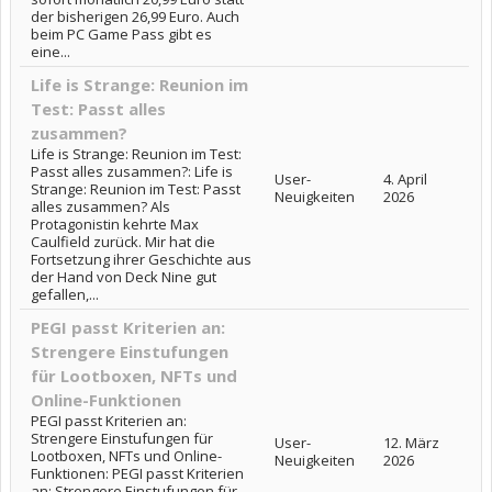
der bisherigen 26,99 Euro. Auch
beim PC Game Pass gibt es
eine...
Life is Strange: Reunion im
Test: Passt alles
zusammen?
Life is Strange: Reunion im Test:
Passt alles zusammen?: Life is
User-
4. April
Strange: Reunion im Test: Passt
Neuigkeiten
2026
alles zusammen? Als
Protagonistin kehrte Max
Caulfield zurück. Mir hat die
Fortsetzung ihrer Geschichte aus
der Hand von Deck Nine gut
gefallen,...
PEGI passt Kriterien an:
Strengere Einstufungen
für Lootboxen, NFTs und
Online-Funktionen
PEGI passt Kriterien an:
Strengere Einstufungen für
User-
12. März
Lootboxen, NFTs und Online-
Neuigkeiten
2026
Funktionen: PEGI passt Kriterien
an: Strengere Einstufungen für