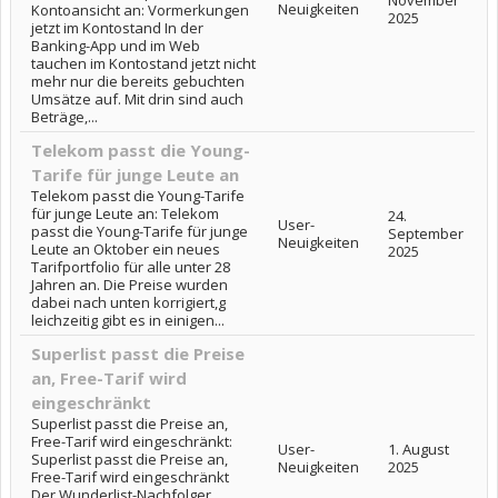
November
Neuigkeiten
Kontoansicht an: Vormerkungen
2025
jetzt im Kontostand In der
Banking-App und im Web
tauchen im Kontostand jetzt nicht
mehr nur die bereits gebuchten
Umsätze auf. Mit drin sind auch
Beträge,...
Telekom passt die Young-
Tarife für junge Leute an
Telekom passt die Young-Tarife
für junge Leute an: Telekom
24.
User-
passt die Young-Tarife für junge
September
Neuigkeiten
Leute an Oktober ein neues
2025
Tarifportfolio für alle unter 28
Jahren an. Die Preise wurden
dabei nach unten korrigiert,g
leichzeitig gibt es in einigen...
Superlist passt die Preise
an, Free-Tarif wird
eingeschränkt
Superlist passt die Preise an,
Free-Tarif wird eingeschränkt:
User-
1. August
Superlist passt die Preise an,
Neuigkeiten
2025
Free-Tarif wird eingeschränkt
Der Wunderlist-Nachfolger