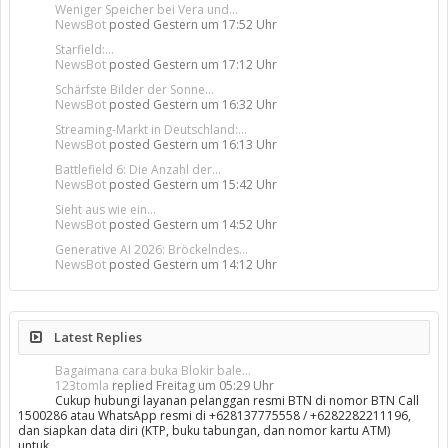
Weniger Speicher bei Vera und...
NewsBot
posted
Gestern um 17:52 Uhr
Starfield:...
NewsBot
posted
Gestern um 17:12 Uhr
Schärfste Bilder der Sonne...
NewsBot
posted
Gestern um 16:32 Uhr
Streaming-Markt in Deutschland:...
NewsBot
posted
Gestern um 16:13 Uhr
Battlefield 6: Die Anzahl der...
NewsBot
posted
Gestern um 15:42 Uhr
Sieht aus wie ein...
NewsBot
posted
Gestern um 14:52 Uhr
Generative AI 2026: Bröckelndes...
NewsBot
posted
Gestern um 14:12 Uhr
Latest Replies
Bagaimana cara buka Blokir bale...
123tomla
replied
Freitag um 05:29 Uhr
Cukup hubungi layanan pelanggan resmi BTN di nomor BTN Call
1500286 atau WhatsApp resmi di +628137775558 / +6282282211196,
dan siapkan data diri (KTP, buku tabungan, dan nomor kartu ATM)
untuk…