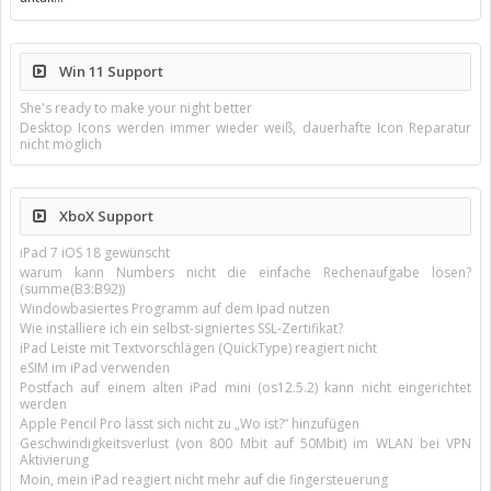
Win 11 Support
She's ready to make your night better
Desktop Icons werden immer wieder weiß, dauerhafte Icon Reparatur
nicht möglich
XboX Support
iPad 7 iOS 18 gewünscht
warum kann Numbers nicht die einfache Rechenaufgabe lösen?
(summe(B3:B92))
Windowbasiertes Programm auf dem Ipad nutzen
Wie installiere ich ein selbst-signiertes SSL-Zertifikat?
iPad Leiste mit Textvorschlägen (QuickType) reagiert nicht
eSIM im iPad verwenden
Postfach auf einem alten iPad mini (os12.5.2) kann nicht eingerichtet
werden
Apple Pencil Pro lässt sich nicht zu „Wo ist?“ hinzufügen
Geschwindigkeitsverlust (von 800 Mbit auf 50Mbit) im WLAN bei VPN
Aktivierung
Moin, mein iPad reagiert nicht mehr auf die fingersteuerung