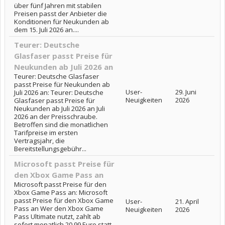
über fünf Jahren mit stabilen
Preisen passt der Anbieter die
Konditionen für Neukunden ab
dem 15. Juli 2026 an....
Teurer: Deutsche
Glasfaser passt Preise für
Neukunden ab Juli 2026 an
Teurer: Deutsche Glasfaser
passt Preise für Neukunden ab
User-
29. Juni
Juli 2026 an: Teurer: Deutsche
Neuigkeiten
2026
Glasfaser passt Preise für
Neukunden ab Juli 2026 an Juli
2026 an der Preisschraube.
Betroffen sind die monatlichen
Tarifpreise im ersten
Vertragsjahr, die
Bereitstellungsgebühr...
Microsoft passt Preise für
den Xbox Game Pass an
Microsoft passt Preise für den
Xbox Game Pass an: Microsoft
passt Preise für den Xbox Game
User-
21. April
Pass an Wer den Xbox Game
Neuigkeiten
2026
Pass Ultimate nutzt, zahlt ab
sofort monatlich 20,99 Euro statt