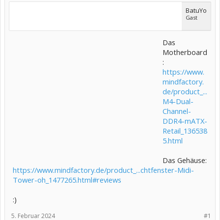
BatuYo
Gast
Das
Motherboard
:
https://www.
mindfactory.
de/product_...
M4-Dual-
Channel-
DDR4-mATX-
Retail_136538
5.html
Das Gehäuse:
https://www.mindfactory.de/product_...chtfenster-Midi-
Tower-oh_1477265.html#reviews
:)
5. Februar 2024
#1