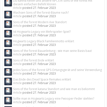
Du kannst Kelvin und andere NPCs in Sons of the forest mit
diesem einfachen Befehl klonen
Article
posted
27. Februar 2023
Wachsen Sons of the forest-Bäume nach?
Article
posted
27. Februar 2023
Sons of the forest Modern Axe Standort
Article
posted
27. Februar 2023
Ist Hogwarts-Legacy ein Mehrspieler-Spiel?
Article
posted
27. Februar 2023
Hogwarts Legacy Black Familienmotto erklärt
Article
posted
27. Februar 2023
Sons of the forest Bauanleitung - wie man seine Basis baut
Article
posted
27. Februar 2023
Sons of the forest Ende erklärt
Article
posted
27. Februar 2023
Jedes Sons of the forest GPS-Ortungsgerät und seine Verwendung
Article
posted
27. Februar 2023
Das Ende des Dead Space Remakes erklärt
Article
posted
27. Februar 2023
Sons of the forest katana Standort und wie man es bekommt
Article
posted
27. Februar 2023
Sollte man in Hogwarts Legacy eine Fwooper-Feder stehlen?
Article
posted
27. Februar 2023