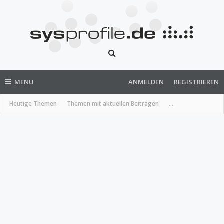
MENU
ANMELDEN
REGISTRIEREN
Heutige Themen
Themen mit aktuellen Beiträgen
...