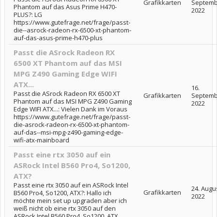
Grafikkarten
Septemb
Phantom auf das Asus Prime H470-
2022
PLUS?: LG
https://www.gutefrage.net/frage/passt-
die--asrock-radeon-rx-6500-xt-phantom-
auf-das-asus-prime-h470-plus
Passt die ASrock Radeon RX
6500 XT Phantom auf das MSI
MPG Z490 Gaming Edge WIFI
ATX...
16.
Passt die ASrock Radeon RX 6500 XT
Grafikkarten
Septemb
Phantom auf das MSI MPG Z490 Gaming
2022
Edge WIFI ATX...: Vielen Dank im Voraus
https://www.gutefrage.net/frage/passt-
die-asrock-radeon-rx-6500-xt-phantom-
auf-das--msi-mpg-z490-gaming-edge-
wifi-atx-mainboard
Passt eine rtx 3050 auf ein
ASRock Intel B560 Pro4, So1200,
ATX?
Passt eine rtx 3050 auf ein ASRock Intel
24. Augu
Grafikkarten
B560 Pro4, So1200, ATX?: Hallo ich
2022
möchte mein set up upgraden aber ich
weiß nicht ob eine rtx 3050 auf den
ASRock Intel B560 Pro4, So1200, ATX