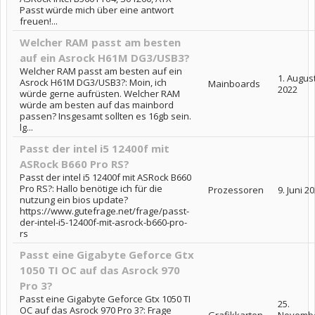
Passt würde mich über eine antwort
freuen!...
Welcher RAM passt am besten
auf ein Asrock H61M DG3/USB3?
Welcher RAM passt am besten auf ein
1. Augus
Asrock H61M DG3/USB3?: Moin, ich
Mainboards
2022
würde gerne aufrüsten. Welcher RAM
würde am besten auf das mainbord
passen? Insgesamt sollten es 16gb sein.
lg...
Passt der intel i5 12400f mit
ASRock B660 Pro RS?
Passt der intel i5 12400f mit ASRock B660
Pro RS?: Hallo benötige ich für die
Prozessoren
9. Juni 2
nutzung ein bios update?
https://www.gutefrage.net/frage/passt-
der-intel-i5-12400f-mit-asrock-b660-pro-
rs
Passt eine Gigabyte Geforce Gtx
1050 TI OC auf das Asrock 970
Pro 3?
Passt eine Gigabyte Geforce Gtx 1050 TI
25.
OC auf das Asrock 970 Pro 3?: Frage