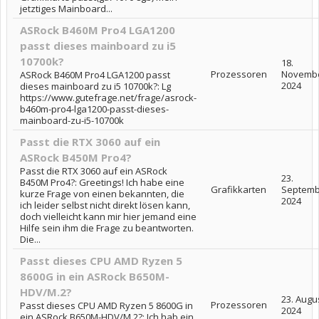
jetztiges Mainboard...
ASRock B460M Pro4 LGA1200
passt dieses mainboard zu i5
10700k?
18.
Prozessoren
Novemb
ASRock B460M Pro4 LGA1200 passt
2024
dieses mainboard zu i5 10700k?: Lg
https://www.gutefrage.net/frage/asrock-
b460m-pro4-lga1200-passt-dieses-
mainboard-zu-i5-10700k
Passt die RTX 3060 auf ein
ASRock B450M Pro4?
Passt die RTX 3060 auf ein ASRock
23.
B450M Pro4?: Greetings! Ich habe eine
Grafikkarten
Septemb
kurze Frage von einen bekannten, die
2024
ich leider selbst nicht direkt lösen kann,
doch vielleicht kann mir hier jemand eine
Hilfe sein ihm die Frage zu beantworten.
Die...
Passt dieses CPU AMD Ryzen 5
8600G in ein ASRock B650M-
HDV/M.2?
23. Augu
Prozessoren
Passt dieses CPU AMD Ryzen 5 8600G in
2024
ein ASRock B650M-HDV/M.2?: Ich hab ein