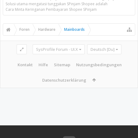
Solusi utama mengatasi tunggakan SPinjam Shopee adalah
Cara Minta Keringanan Pembayaran Shopee SPinjam
Foren
Hardware
Mainboards
SysProfile Forum - UI.X
Deutsch [Du]
Kontakt
Hilfe
Sitemap
Nutzungsbedingungen
Datenschutzerklärung