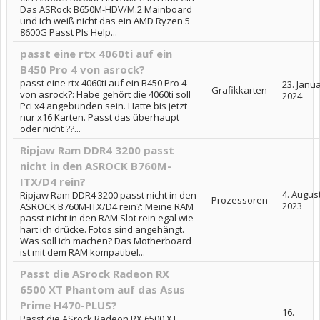
Das ASRock B650M-HDV/M.2 Mainboard
und ich weiß nicht das ein AMD Ryzen 5
8600G Passt Pls Help...
passt eine rtx 4060ti auf ein
B450 Pro 4 von asrock?
passt eine rtx 4060ti auf ein B450 Pro 4
23. Janu
Grafikkarten
von asrock?: Habe gehört die 4060ti soll
2024
Pci x4 angebunden sein. Hatte bis jetzt
nur x16 Karten. Passt das überhaupt
oder nicht ??...
Ripjaw Ram DDR4 3200 passt
nicht in den ASROCK B760M-
ITX/D4 rein?
4. Augus
Ripjaw Ram DDR4 3200 passt nicht in den
Prozessoren
2023
ASROCK B760M-ITX/D4 rein?: Meine RAM
passt nicht in den RAM Slot rein egal wie
hart ich drücke. Fotos sind angehängt.
Was soll ich machen? Das Motherboard
ist mit dem RAM kompatibel...
Passt die ASrock Radeon RX
6500 XT Phantom auf das Asus
Prime H470-PLUS?
16.
Passt die ASrock Radeon RX 6500 XT