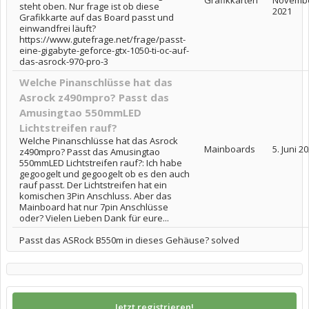
Grafikkarten
Novemb
steht oben. Nur frage ist ob diese
2021
Grafikkarte auf das Board passt und
einwandfrei läuft?
https://www.gutefrage.net/frage/passt-
eine-gigabyte-geforce-gtx-1050-ti-oc-auf-
das-asrock-970-pro-3
Welche Pinanschlüsse hat das
Asrock z490mpro? Passt das
Amusingtao 550mmLED
Lichtstreifen rauf?
Welche Pinanschlüsse hat das Asrock
Mainboards
5. Juni 2
z490mpro? Passt das Amusingtao
550mmLED Lichtstreifen rauf?: Ich habe
gegoogelt und gegoogelt ob es den auch
rauf passt. Der Lichtstreifen hat ein
komischen 3Pin Anschluss. Aber das
Mainboard hat nur 7pin Anschlüsse
oder? Vielen Lieben Dank für eure...
Passt das ASRock B550m in dieses Gehäuse? solved
Jetzt registrieren!