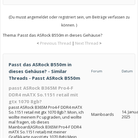
(Du musst angemeldet oder registriert sein, um Beiträge verfassen zu
können. )
Thema:
Passt das ASRock B550m in dieses Gehäuse?
<
Previous Thread
|
Next Thread
>
Passt das ASRock B550m in
dieses Gehäuse? - Similar
Forum
Datum
Threads - Passt ASRock B550m
passt ASRock B365M Pro4-F
DDR4 mATX So.1151 retail mit
gtx 1070 8gb?
passt ASRock B365M Pro4-F DDR4 mATX
14. Janu
So.1151 retail mit gtx 1070 8gb?: Moin, ich
Mainboards
2025
wollte meinem Pc upgraden, und wollte
mal fragen, ob dieses
Mainboard(ASRock B365M Pro4-F DDR4
mATX So.1151 retail) mit meiner
Grafikkarte passt(gtx 1070 8gb) Mein