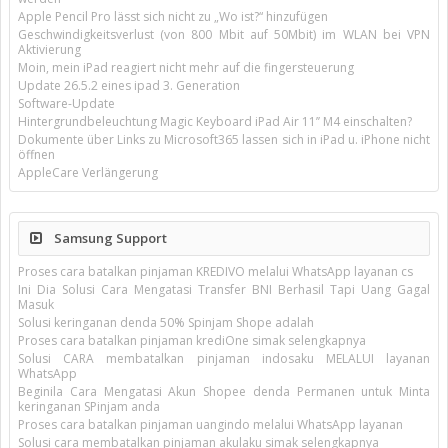
Apple Pencil Pro lässt sich nicht zu „Wo ist?“ hinzufügen
Geschwindigkeitsverlust (von 800 Mbit auf 50Mbit) im WLAN bei VPN
Aktivierung
Moin, mein iPad reagiert nicht mehr auf die fingersteuerung
Update 26.5.2 eines ipad 3. Generation
Software-Update
Hintergrundbeleuchtung Magic Keyboard iPad Air 11’’ M4 einschalten?
Dokumente über Links zu Microsoft365 lassen sich in iPad u. iPhone nicht
öffnen
AppleCare Verlängerung
Samsung Support
Proses cara batalkan pinjaman KREDIVO melalui WhatsApp layanan cs
Ini Dia Solusi Cara Mengatasi Transfer BNI Berhasil Tapi Uang Gagal
Masuk
Solusi keringanan denda 50% Spinjam Shope adalah
Proses cara batalkan pinjaman krediOne simak selengkapnya
Solusi CARA membatalkan pinjaman indosaku MELALUI layanan
WhatsApp
Beginila Cara Mengatasi Akun Shopee denda Permanen untuk Minta
keringanan SPinjam anda
Proses cara batalkan pinjaman uangindo melalui WhatsApp layanan
Solusi cara membatalkan pinjaman akulaku simak selengkapnya