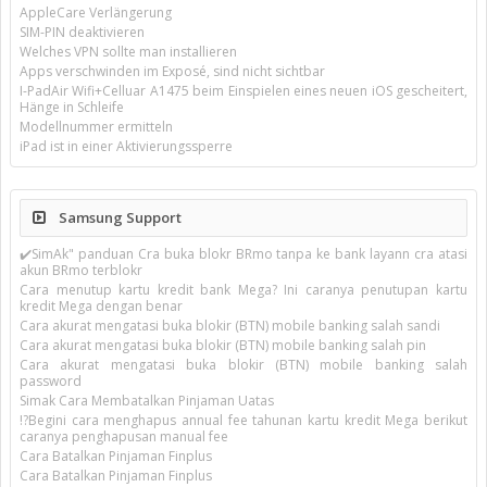
AppleCare Verlängerung
SIM-PIN deaktivieren
Welches VPN sollte man installieren
Apps verschwinden im Exposé, sind nicht sichtbar
I-PadAir Wifi+Celluar A1475 beim Einspielen eines neuen iOS gescheitert,
Hänge in Schleife
Modellnummer ermitteln
iPad ist in einer Aktivierungssperre
Samsung Support
✔️SimAk" panduan Cra buka blokr BRmo tanpa ke bank layann cra atasi
akun BRmo terblokr
Cara menutup kartu kredit bank Mega? Ini caranya penutupan kartu
kredit Mega dengan benar
Cara akurat mengatasi buka blokir (BTN) mobile banking salah sandi
Cara akurat mengatasi buka blokir (BTN) mobile banking salah pin
Cara akurat mengatasi buka blokir (BTN) mobile banking salah
password
Simak Cara Membatalkan Pinjaman Uatas
!?Begini cara menghapus annual fee tahunan kartu kredit Mega berikut
caranya penghapusan manual fee
Cara Batalkan Pinjaman Finplus
Cara Batalkan Pinjaman Finplus