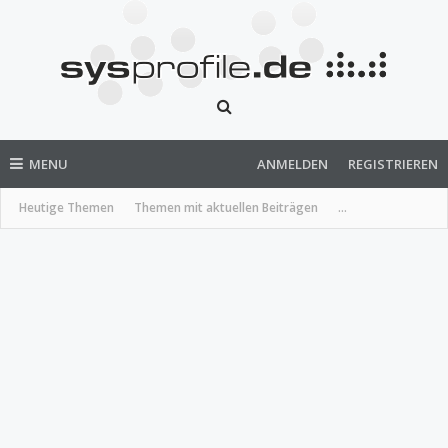
MENU
ANMELDEN
REGISTRIEREN
Heutige Themen
Themen mit aktuellen Beiträgen
...