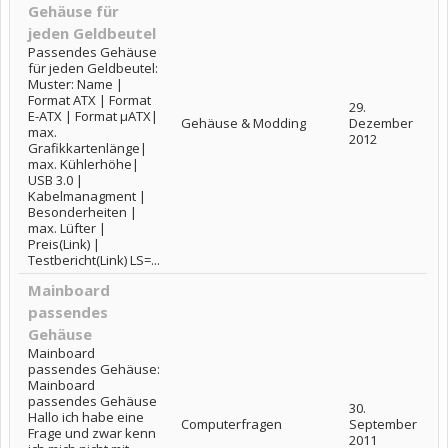
Gehäuse für
jeden Geldbeutel
Passendes Gehäuse
für jeden Geldbeutel:
Muster: Name |
Format ATX | Format
29.
E-ATX | Format µATX|
Gehäuse & Modding
Dezember
max.
2012
Grafikkartenlänge|
max. Kühlerhöhe|
USB 3.0 |
Kabelmanagment |
Besonderheiten |
max. Lüfter |
Preis(Link) |
Testbericht(Link) LS=...
Mainboard
passendes
Gehäuse
Mainboard
passendes Gehäuse:
Mainboard
passendes Gehäuse
30.
Hallo ich habe eine
Computerfragen
September
Frage und zwar kenn
2011