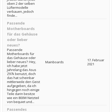
oben 2 der selben
Lüftermodelle
verbauen, jedoch
finde...
Passende
Motherboards
für das Gehäuse
oder lieber
neues?
Passende
Motherboards für
das Gehäuse oder
17. Februar
lieber neues?: Hey,
Mainboards
2021
ich habe jetzt
Jahrelang das Asus
Z97k benutzt, doch
das hat scheinbar
mittlerweile den Geist
aufgegeben, da ich
hingegen noch einige
Teile darin besitze
wie ein 800W Netzteil
von bequiet und...
Passendes