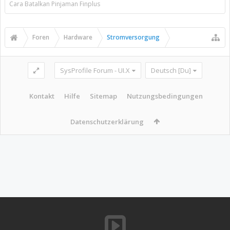
Cara Batalkan Pinjaman Finplus
Foren
Hardware
Stromversorgung
SysProfile Forum - UI.X
Deutsch [Du]
Kontakt
Hilfe
Sitemap
Nutzungsbedingungen
Datenschutzerklärung