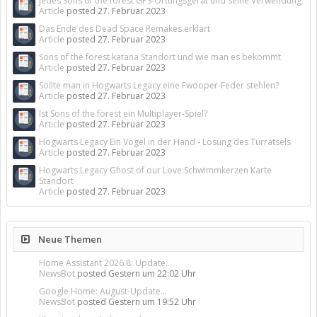
Jedes Sons of the forest GPS-Ortungsgerät und seine Verwendung
Article
posted
27. Februar 2023
Das Ende des Dead Space Remakes erklärt
Article
posted
27. Februar 2023
Sons of the forest katana Standort und wie man es bekommt
Article
posted
27. Februar 2023
Sollte man in Hogwarts Legacy eine Fwooper-Feder stehlen?
Article
posted
27. Februar 2023
Ist Sons of the forest ein Multiplayer-Spiel?
Article
posted
27. Februar 2023
Hogwarts Legacy Ein Vogel in der Hand - Lösung des Türrätsels
Article
posted
27. Februar 2023
Hogwarts Legacy Ghost of our Love Schwimmkerzen Karte
Standort
Article
posted
27. Februar 2023
Neue Themen
Home Assistant 2026.8: Update...
NewsBot
posted
Gestern um 22:02 Uhr
Google Home: August-Update...
NewsBot
posted
Gestern um 19:52 Uhr