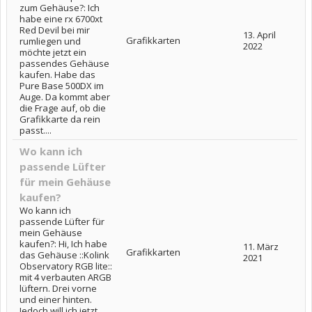
zum Gehäuse?: Ich
habe eine rx 6700xt
Red Devil bei mir
13. April
Grafikkarten
rumliegen und
2022
möchte jetzt ein
passendes Gehäuse
kaufen. Habe das
Pure Base 500DX im
Auge. Da kommt aber
die Frage auf, ob die
Grafikkarte da rein
passt....
Wo kann ich
passende Lüfter
für mein Gehäuse
kaufen?
Wo kann ich
passende Lüfter für
mein Gehäuse
kaufen?: Hi, Ich habe
11. März
Grafikkarten
das Gehäuse ::Kolink
2021
Observatory RGB lite::
mit 4 verbauten ARGB
lüftern. Drei vorne
und einer hinten.
Jedoch will ich jetzt