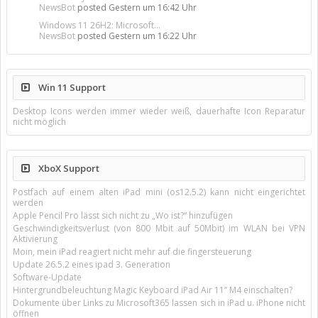
NewsBot
posted
Gestern um 16:42 Uhr
Windows 11 26H2: Microsoft...
NewsBot
posted
Gestern um 16:22 Uhr
Win 11 Support
Desktop Icons werden immer wieder weiß, dauerhafte Icon Reparatur
nicht möglich
XboX Support
Postfach auf einem alten iPad mini (os12.5.2) kann nicht eingerichtet
werden
Apple Pencil Pro lässt sich nicht zu „Wo ist?“ hinzufügen
Geschwindigkeitsverlust (von 800 Mbit auf 50Mbit) im WLAN bei VPN
Aktivierung
Moin, mein iPad reagiert nicht mehr auf die fingersteuerung
Update 26.5.2 eines ipad 3. Generation
Software-Update
Hintergrundbeleuchtung Magic Keyboard iPad Air 11’’ M4 einschalten?
Dokumente über Links zu Microsoft365 lassen sich in iPad u. iPhone nicht
öffnen