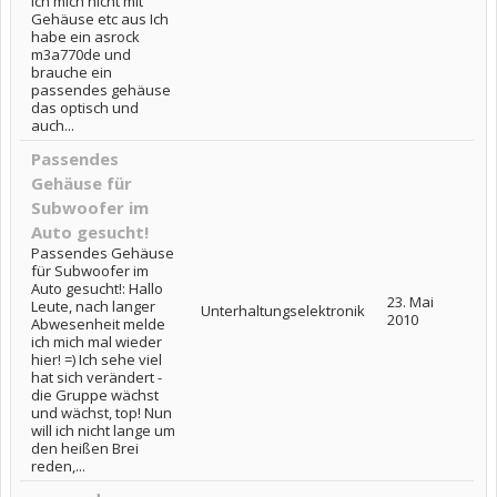
ich mich nicht mit
Gehäuse etc aus Ich
habe ein asrock
m3a770de und
brauche ein
passendes gehäuse
das optisch und
auch...
Passendes
Gehäuse für
Subwoofer im
Auto gesucht!
Passendes Gehäuse
für Subwoofer im
Auto gesucht!: Hallo
23. Mai
Leute, nach langer
Unterhaltungselektronik
2010
Abwesenheit melde
ich mich mal wieder
hier! =) Ich sehe viel
hat sich verändert -
die Gruppe wächst
und wächst, top! Nun
will ich nicht lange um
den heißen Brei
reden,...