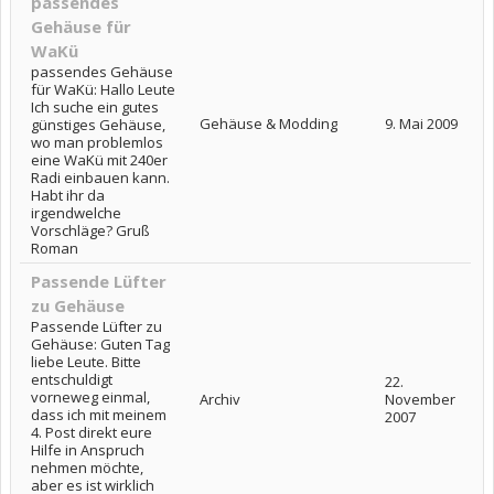
passendes
Gehäuse für
WaKü
passendes Gehäuse
für WaKü: Hallo Leute
Ich suche ein gutes
Gehäuse & Modding
9. Mai 2009
günstiges Gehäuse,
wo man problemlos
eine WaKü mit 240er
Radi einbauen kann.
Habt ihr da
irgendwelche
Vorschläge? Gruß
Roman
Passende Lüfter
zu Gehäuse
Passende Lüfter zu
Gehäuse: Guten Tag
liebe Leute. Bitte
entschuldigt
22.
vorneweg einmal,
Archiv
November
dass ich mit meinem
2007
4. Post direkt eure
Hilfe in Anspruch
nehmen möchte,
aber es ist wirklich