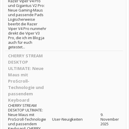
Razer Viper V4 Pro
und Gigantus V2 Pro:
Neue Gaming-Maus
und passende Pads
Logischerweise
beerbt die Razer
Viper V4 Pro nunmehr
direkt die Viper V3
Pro, die ich im Blog ja
auch für euch
getestet...
CHERRY STREAM
DESKTOP
ULTIMATE: Neue
Maus mit
ProScroll-
Technologie und
passendem
Keyboard
CHERRY STREAM
DESKTOP ULTIMATE:
Neue Maus mit
9.
ProScroll-Technologie
User-Neuigkeiten
November
und passendem
2025
Keyboard: CHERRY