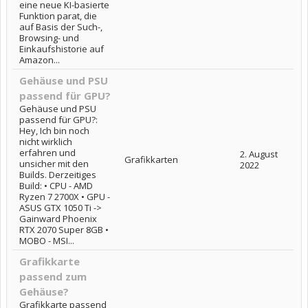
eine neue KI-basierte
Funktion parat, die
auf Basis der Such-,
Browsing- und
Einkaufshistorie auf
Amazon...
Gehäuse und PSU
passend für GPU?
Gehäuse und PSU
passend für GPU?:
Hey, Ich bin noch
nicht wirklich
erfahren und
2. August
Grafikkarten
unsicher mit den
2022
Builds. Derzeitiges
Build: • CPU - AMD
Ryzen 7 2700X • GPU -
ASUS GTX 1050 Ti ->
Gainward Phoenix
RTX 2070 Super 8GB •
MOBO - MSI...
Grafikkarte
passend zum
Gehäuse?
Grafikkarte passend