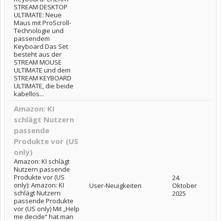
STREAM DESKTOP
ULTIMATE: Neue
Maus mit ProScroll-
Technologie und
passendem
Keyboard Das Set
besteht aus der
STREAM MOUSE
ULTIMATE und dem
STREAM KEYBOARD
ULTIMATE, die beide
kabellos...
Amazon: KI
schlägt Nutzern
passende
Produkte vor (US
only)
Amazon: KI schlägt
Nutzern passende
Produkte vor (US
24.
only): Amazon: KI
User-Neuigkeiten
Oktober
schlägt Nutzern
2025
passende Produkte
vor (US only) Mit „Help
me decide“ hat man