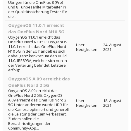
Übrigen für die OnePlus 8 (Pro)
und 8T unbezahlte Mitarbeiter in
der Qualitätssicherung Tester für
die...
OxygenOS 11.0.1 erreicht
das OnePlus Nord N10 5G
OxygenOS 11.0.1 erreicht das
OnePlus Nord N10 5G: OxygenOS
User-
24. August
11.0.1 erreicht das OnePlus Nord
Neuigkeiten
2021
N10 5G In der EU handelt es sich
dabei ganz konkret um den Build
11.0.1BE89BA, welcher sich nun in
der Verteilung befindet. Letztere
erfolgt...
OxygenOS A.09 erreicht das
OnePlus Nord 2 5G
OxygenOS A.09 erreicht das
OnePlus Nord 2 5G: OxygenOS
A.09 erreicht das OnePlus Nord 2
User-
18. August
5G Unter anderem wurde HDR für
Neuigkeiten
2021
die Kamera optimiert und generell
die Leistung der Cam verbessert.
Zudem sollen die
Benachrichtigungen der
Community-App...