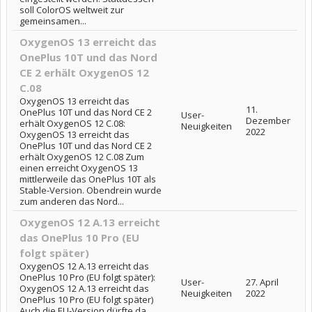
soll ColorOS weltweit zur
gemeinsamen...
OxygenOS 13 erreicht das
OnePlus 10T und das Nord
CE 2 erhält OxygenOS 12
C.08
OxygenOS 13 erreicht das
11.
OnePlus 10T und das Nord CE 2
User-
Dezember
erhält OxygenOS 12 C.08:
Neuigkeiten
2022
OxygenOS 13 erreicht das
OnePlus 10T und das Nord CE 2
erhält OxygenOS 12 C.08 Zum
einen erreicht OxygenOS 13
mittlerweile das OnePlus 10T als
Stable-Version. Obendrein wurde
zum anderen das Nord...
OxygenOS 12 A.13 erreicht
das OnePlus 10 Pro (EU
folgt später)
OxygenOS 12 A.13 erreicht das
OnePlus 10 Pro (EU folgt später):
User-
27. April
OxygenOS 12 A.13 erreicht das
Neuigkeiten
2022
OnePlus 10 Pro (EU folgt später)
Auch die EU-Version dürfte da