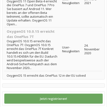
OxygenOS 11 Open Beta 4 erreicht
Neuigkeiten
2021
die OnePlus 7 und OnePlus 7 Pro
Sie basiert auf Android 11. Wer
bereits an der offenen Beta
teilnimmt, sollte automatisch ein
Update erhalten. OxygenOS 11
Open...
OxygenOS 10.0.15 erreicht
das OnePlus 7T
OxygenOS 10.0.15 erreicht das
OnePlus 7T: OxygenOS 10.0.15
24.
User-
erreicht das OnePlus 7T Konkret
November
Neuigkeiten
handelt es sich um den Build
2020
10.0.15.HD65BA für die EU. Dadurch
wird beispielsweise auch der
Android-Sicherheitspatch aus dem
November 2020...
OxygenOS 15 erreicht das OnePlus 12 in der EU solved
Jetzt registrieren!