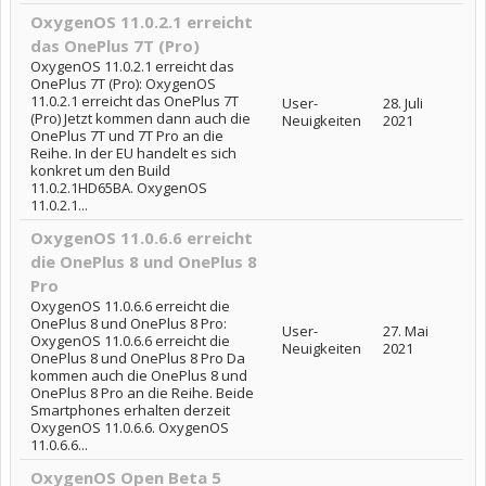
OxygenOS 11.0.2.1 erreicht
das OnePlus 7T (Pro)
OxygenOS 11.0.2.1 erreicht das
OnePlus 7T (Pro): OxygenOS
11.0.2.1 erreicht das OnePlus 7T
User-
28. Juli
(Pro) Jetzt kommen dann auch die
Neuigkeiten
2021
OnePlus 7T und 7T Pro an die
Reihe. In der EU handelt es sich
konkret um den Build
11.0.2.1HD65BA. OxygenOS
11.0.2.1...
OxygenOS 11.0.6.6 erreicht
die OnePlus 8 und OnePlus 8
Pro
OxygenOS 11.0.6.6 erreicht die
OnePlus 8 und OnePlus 8 Pro:
User-
27. Mai
OxygenOS 11.0.6.6 erreicht die
Neuigkeiten
2021
OnePlus 8 und OnePlus 8 Pro Da
kommen auch die OnePlus 8 und
OnePlus 8 Pro an die Reihe. Beide
Smartphones erhalten derzeit
OxygenOS 11.0.6.6. OxygenOS
11.0.6.6...
OxygenOS Open Beta 5