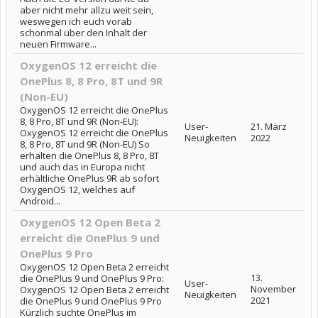
aber nicht mehr allzu weit sein,
weswegen ich euch vorab
schonmal über den Inhalt der
neuen Firmware...
OxygenOS 12 erreicht die
OnePlus 8, 8 Pro, 8T und 9R
(Non-EU)
OxygenOS 12 erreicht die OnePlus
8, 8 Pro, 8T und 9R (Non-EU):
User-
21. März
OxygenOS 12 erreicht die OnePlus
Neuigkeiten
2022
8, 8 Pro, 8T und 9R (Non-EU) So
erhalten die OnePlus 8, 8 Pro, 8T
und auch das in Europa nicht
erhältliche OnePlus 9R ab sofort
OxygenOS 12, welches auf
Android...
OxygenOS 12 Open Beta 2
erreicht die OnePlus 9 und
OnePlus 9 Pro
OxygenOS 12 Open Beta 2 erreicht
13.
die OnePlus 9 und OnePlus 9 Pro:
User-
November
OxygenOS 12 Open Beta 2 erreicht
Neuigkeiten
2021
die OnePlus 9 und OnePlus 9 Pro
Kürzlich suchte OnePlus im