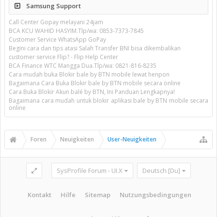
Samsung Support
Call Center Gopay melayani 24jam
BCA KCU WAHID HASYIM.Tlp/wa: 0853-7373-7845
Customer Service WhatsApp GoPay
Begini cara dan tips atasi Salah Transfer BNI bisa dikembalikan
customer service Flip? - Flip Help Center
BCA Finance WTC Mangga Dua.Tlp/wa: 0821-816-8235
Cara mudah buka Blokir bale by BTN mobile lewat henpon
Bagaimana Cara Buka Blokir bale by BTN mobile secara online
Cara Buka Blokir Akun balé by BTN, Ini Panduan Lengkapnya!
Bagaimana cara mudah untuk blokir aplikasi bale by BTN mobile secara
online
Foren
Neuigkeiten
User-Neuigkeiten
SysProfile Forum - UI.X
Deutsch [Du]
Kontakt
Hilfe
Sitemap
Nutzungsbedingungen