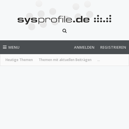
MENU
ANMELDEN
REGISTRIEREN
Heutige Themen
Themen mit aktuellen Beiträgen
...