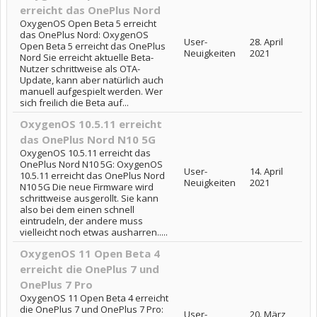
erreicht das OnePlus Nord
OxygenOS Open Beta 5 erreicht
das OnePlus Nord: OxygenOS
User-
28. April
Open Beta 5 erreicht das OnePlus
Neuigkeiten
2021
Nord Sie erreicht aktuelle Beta-
Nutzer schrittweise als OTA-
Update, kann aber natürlich auch
manuell aufgespielt werden. Wer
sich freilich die Beta auf...
OxygenOS 10.5.11 erreicht
das OnePlus Nord N10 5G
OxygenOS 10.5.11 erreicht das
OnePlus Nord N10 5G: OxygenOS
User-
14. April
10.5.11 erreicht das OnePlus Nord
Neuigkeiten
2021
N10 5G Die neue Firmware wird
schrittweise ausgerollt. Sie kann
also bei dem einen schnell
eintrudeln, der andere muss
vielleicht noch etwas ausharren.....
OxygenOS 11 Open Beta 4
erreicht die OnePlus 7 und
OnePlus 7 Pro
OxygenOS 11 Open Beta 4 erreicht
die OnePlus 7 und OnePlus 7 Pro:
User-
20. März