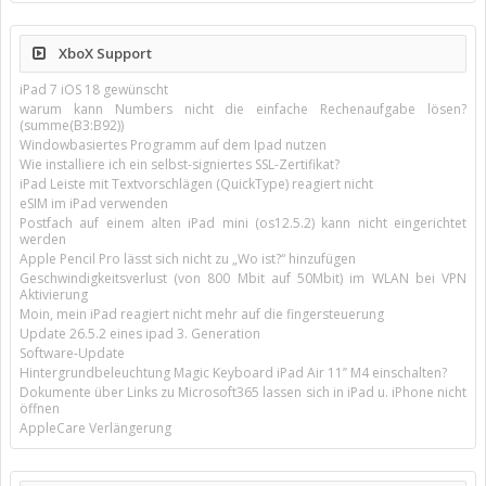
XboX Support
iPad 7 iOS 18 gewünscht
warum kann Numbers nicht die einfache Rechenaufgabe lösen?
(summe(B3:B92))
Windowbasiertes Programm auf dem Ipad nutzen
Wie installiere ich ein selbst-signiertes SSL-Zertifikat?
iPad Leiste mit Textvorschlägen (QuickType) reagiert nicht
eSIM im iPad verwenden
Postfach auf einem alten iPad mini (os12.5.2) kann nicht eingerichtet
werden
Apple Pencil Pro lässt sich nicht zu „Wo ist?“ hinzufügen
Geschwindigkeitsverlust (von 800 Mbit auf 50Mbit) im WLAN bei VPN
Aktivierung
Moin, mein iPad reagiert nicht mehr auf die fingersteuerung
Update 26.5.2 eines ipad 3. Generation
Software-Update
Hintergrundbeleuchtung Magic Keyboard iPad Air 11’’ M4 einschalten?
Dokumente über Links zu Microsoft365 lassen sich in iPad u. iPhone nicht
öffnen
AppleCare Verlängerung