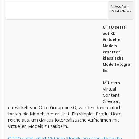
NewsBot
PCGH-News
OTTO setzt
auf KI:
Virtuelle
Models
ersetzen
klassische
Modelfotogra
fie
Mit dem
Virtual
Content
Creator,
entwickelt von Otto Group one.O, werden dann einfach
fortan die Modebilder erstellt. Ein simples Produktfoto
reiche aus, um daraus fotorealistische Aufnahmen mit
virtuellen Models zu zaubern.
OTTO setzt auf KI: Virtuelle Models ersetzen klassische