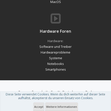
MacOS
Hardware Foren
Hardware:
Software und Treiber
Hardwareprobleme
Systeme
Notebooks
Smartphones
Forum software by XenForo™
-
Deutsch von xenDach
Diese Seite verwendet Cookies. Wenn du dich weiterhin auf dieser Seite
Theme designed by
ThemeHouse
.
aufhältst, akzeptierst du unseren Einsatz von Cookies.
Accept
Weitere Informationen