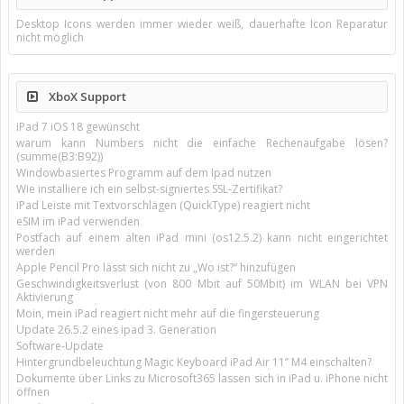
Desktop Icons werden immer wieder weiß, dauerhafte Icon Reparatur
nicht möglich
XboX Support
iPad 7 iOS 18 gewünscht
warum kann Numbers nicht die einfache Rechenaufgabe lösen?
(summe(B3:B92))
Windowbasiertes Programm auf dem Ipad nutzen
Wie installiere ich ein selbst-signiertes SSL-Zertifikat?
iPad Leiste mit Textvorschlägen (QuickType) reagiert nicht
eSIM im iPad verwenden
Postfach auf einem alten iPad mini (os12.5.2) kann nicht eingerichtet
werden
Apple Pencil Pro lässt sich nicht zu „Wo ist?“ hinzufügen
Geschwindigkeitsverlust (von 800 Mbit auf 50Mbit) im WLAN bei VPN
Aktivierung
Moin, mein iPad reagiert nicht mehr auf die fingersteuerung
Update 26.5.2 eines ipad 3. Generation
Software-Update
Hintergrundbeleuchtung Magic Keyboard iPad Air 11’’ M4 einschalten?
Dokumente über Links zu Microsoft365 lassen sich in iPad u. iPhone nicht
öffnen