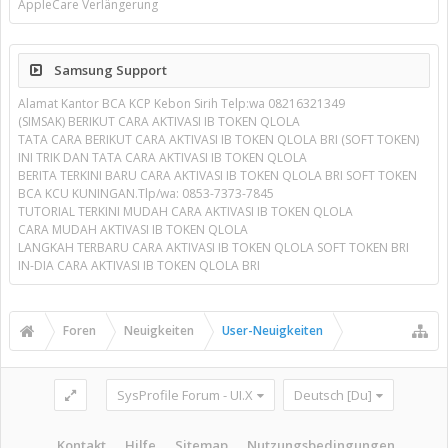
AppleCare Verlängerung
Samsung Support
Alamat Kantor BCA KCP Kebon Sirih Telp:wa 08216321349
(SIMSAK) BERIKUT CARA AKTIVASI IB TOKEN QLOLA
TATA CARA BERIKUT CARA AKTIVASI IB TOKEN QLOLA BRI (SOFT TOKEN)
INI TRIK DAN TATA CARA AKTIVASI IB TOKEN QLOLA
BERITA TERKINI BARU CARA AKTIVASI IB TOKEN QLOLA BRI SOFT TOKEN
BCA KCU KUNINGAN.Tlp/wa: 0853-7373-7845
TUTORIAL TERKINI MUDAH CARA AKTIVASI IB TOKEN QLOLA
CARA MUDAH AKTIVASI IB TOKEN QLOLA
LANGKAH TERBARU CARA AKTIVASI IB TOKEN QLOLA SOFT TOKEN BRI
IN-DIA CARA AKTIVASI IB TOKEN QLOLA BRI
Foren
Neuigkeiten
User-Neuigkeiten
SysProfile Forum - UI.X
Deutsch [Du]
Kontakt
Hilfe
Sitemap
Nutzungsbedingungen