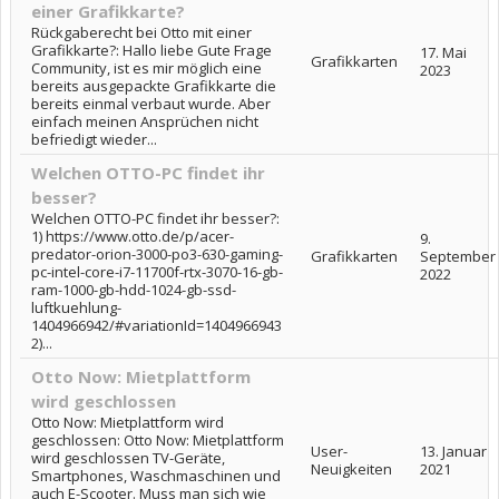
einer Grafikkarte?
Rückgaberecht bei Otto mit einer
Grafikkarte?: Hallo liebe Gute Frage
17. Mai
Grafikkarten
Community, ist es mir möglich eine
2023
bereits ausgepackte Grafikkarte die
bereits einmal verbaut wurde. Aber
einfach meinen Ansprüchen nicht
befriedigt wieder...
Welchen OTTO-PC findet ihr
besser?
Welchen OTTO-PC findet ihr besser?:
1) https://www.otto.de/p/acer-
9.
predator-orion-3000-po3-630-gaming-
Grafikkarten
September
pc-intel-core-i7-11700f-rtx-3070-16-gb-
2022
ram-1000-gb-hdd-1024-gb-ssd-
luftkuehlung-
1404966942/#variationId=1404966943
2)...
Otto Now: Mietplattform
wird geschlossen
Otto Now: Mietplattform wird
geschlossen: Otto Now: Mietplattform
User-
13. Januar
wird geschlossen TV-Geräte,
Neuigkeiten
2021
Smartphones, Waschmaschinen und
auch E-Scooter. Muss man sich wie