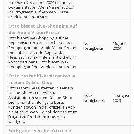
zur Doku Dezember 2024 die neue
Dokumentation „Mein Name ist Otto“
ins Programm aufnehmen. Diese
Produktion dreht sich...
Otto bietet Live-Shopping auf
der Apple Vision Pro an
Otto bietet Live-Shopping auf der
Apple Vision Pro an: Otto bietet Live-
User-
16. Juni
Shopping auf der Apple Vision Pro an
Neuigkeiten
2024
Die entsprechende App für das
Headset hat man intern entwickelt. Ihr
könnt darüber z. Otto bietet Live-
Shopping auf der Apple Vision Pro an
Otto testet KI-Assistenten in
seinem Online-Shop
Otto testet KI-Assistenten in seinem
Online-Shop: Otto testet KI-
User-
1. August
Assistenten in seinem Online-Shop
Neuigkeiten
2023
Die künstliche Intelligenz berät
Kunden sowohl in der offiziellen App
als auch im Web. So soll der Assistent
Fragen zu Produkten innerhalb
weniger...
Rückgaberecht bei Otto mit