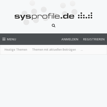
MENU
ANMELDEN
REGISTRIEREN
Heutige Themen
Themen mit aktuellen Beiträgen
...