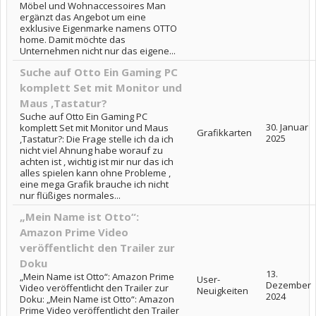
Möbel und Wohnaccessoires Man
ergänzt das Angebot um eine
exklusive Eigenmarke namens OTTO
home. Damit möchte das
Unternehmen nicht nur das eigene...
Suche auf Otto Ein Gaming PC
komplett Set mit Monitor und
Maus ,Tastatur?
Suche auf Otto Ein Gaming PC
30. Januar
komplett Set mit Monitor und Maus
Grafikkarten
2025
,Tastatur?: Die Frage stelle ich da ich
nicht viel Ahnung habe worauf zu
achten ist , wichtig ist mir nur das ich
alles spielen kann ohne Probleme ,
eine mega Grafik brauche ich nicht
nur flüßiges normales...
„Mein Name ist Otto“:
Amazon Prime Video
veröffentlicht den Trailer zur
Doku
13.
„Mein Name ist Otto“: Amazon Prime
User-
Dezember
Video veröffentlicht den Trailer zur
Neuigkeiten
2024
Doku: „Mein Name ist Otto“: Amazon
Prime Video veröffentlicht den Trailer