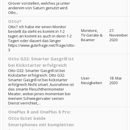
Grover vorstellen, welches ja unter
anderem von Saturn genutzt wird.
Otto...
Otto?
Otto?: Ich habe mir einen Monitor
Monitore,
27.
bestellt da steht es kommt in 1-2
TV-Geräte &
November
tagen an kommt es auch in denn 1-2
Beamer
2020
Tagen oder dauert das länger
https://www.gutefrage.net/frage/otto-
3
Otto G32: Smarter Gasgrill ist
bei Kickstarter erfolgreich
Otto G32: Smarter Gasgrill ist bei
Kickstarter erfolgreich: Otto G32:
User-
18. Mai
Smarter Gasgrill ist bei Kickstarter
Neuigkeiten
2020
erfolgreich Nicht smart. Ausnahme ist
das smarte Fleischthermometer
Meater, wobei jenes momentan bei
meinem Schwiegervater seinen
Dienst verrichtet,...
OnePlus 8 und OnePlus 8 Pro:
Otto listet beide
Smartphones mit kompletten