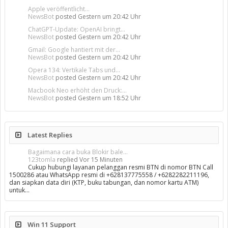
Apple veröffentlicht...
NewsBot
posted
Gestern um 20:42 Uhr
ChatGPT-Update: OpenAI bringt...
NewsBot
posted
Gestern um 20:42 Uhr
Gmail: Google hantiert mit der...
NewsBot
posted
Gestern um 20:42 Uhr
Opera 134: Vertikale Tabs und...
NewsBot
posted
Gestern um 20:42 Uhr
Macbook Neo erhöht den Druck:...
NewsBot
posted
Gestern um 18:52 Uhr
Latest Replies
Bagaimana cara buka Blokir bale...
123tomla
replied
Vor 15 Minuten
Cukup hubungi layanan pelanggan resmi BTN di nomor BTN Call
1500286 atau WhatsApp resmi di +628137775558 / +6282282211196,
dan siapkan data diri (KTP, buku tabungan, dan nomor kartu ATM)
untuk…
Win 11 Support