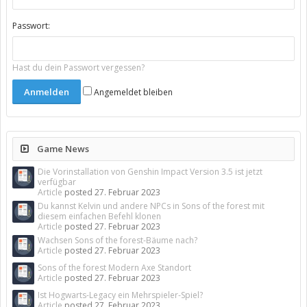
Passwort:
Hast du dein Passwort vergessen?
Angemeldet bleiben
Game News
Die Vorinstallation von Genshin Impact Version 3.5 ist jetzt
verfügbar
Article
posted
27. Februar 2023
Du kannst Kelvin und andere NPCs in Sons of the forest mit
diesem einfachen Befehl klonen
Article
posted
27. Februar 2023
Wachsen Sons of the forest-Bäume nach?
Article
posted
27. Februar 2023
Sons of the forest Modern Axe Standort
Article
posted
27. Februar 2023
Ist Hogwarts-Legacy ein Mehrspieler-Spiel?
Article
posted
27. Februar 2023