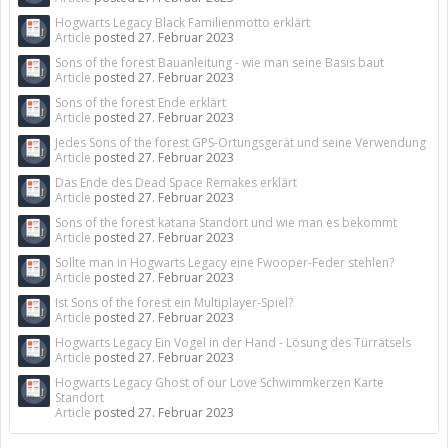
Hogwarts Legacy Black Familienmotto erklärt
Article
posted
27. Februar 2023
Sons of the forest Bauanleitung - wie man seine Basis baut
Article
posted
27. Februar 2023
Sons of the forest Ende erklärt
Article
posted
27. Februar 2023
Jedes Sons of the forest GPS-Ortungsgerät und seine Verwendung
Article
posted
27. Februar 2023
Das Ende des Dead Space Remakes erklärt
Article
posted
27. Februar 2023
Sons of the forest katana Standort und wie man es bekommt
Article
posted
27. Februar 2023
Sollte man in Hogwarts Legacy eine Fwooper-Feder stehlen?
Article
posted
27. Februar 2023
Ist Sons of the forest ein Multiplayer-Spiel?
Article
posted
27. Februar 2023
Hogwarts Legacy Ein Vogel in der Hand - Lösung des Türrätsels
Article
posted
27. Februar 2023
Hogwarts Legacy Ghost of our Love Schwimmkerzen Karte
Standort
Article
posted
27. Februar 2023