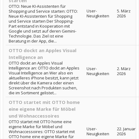
starten
OTTO: Neue KI-Assistenten für
User-
5. März
Shopping und Service starten: OTTO:
Neuigkeiten
2026
Neue KI-Assistenten für Shopping
und Service starten Der Shopping-
Part entstand in Kooperation mit
Google und setzt auf deren Gemini-
Technologie. Das Ziel ist eine
Beratung in der App, die...
OTTO dockt an Apples Visual
Intelligence an
OTTO dockt an Apples Visual
Intelligence an: OTTO dockt an Apples
User-
2. März
Visual Intelligence an Wer also ein
Neuigkeiten
2026
aktuelleres iPhone besitzt, kann jetzt
direkt über die Kamera oder einen
Screenshot nach Produkten suchen,
die im Sortiment gelistet...
OTTO startet mit OTTO home
eine eigene Marke für Möbel
und Wohnaccessoires
OTTO startet mit OTTO home eine
eigene Marke für Möbel und
User-
22. Januar
Wohnaccessoires: OTTO startet mit
Neuigkeiten
2026
OTTO home eine eigene Marke für