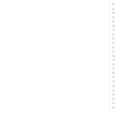
i
w
R
W
I
Wi
SS
i
(Q
e
P
(o
Ap
is
G
a
M
d
U
S
H
Ke
D
la
A