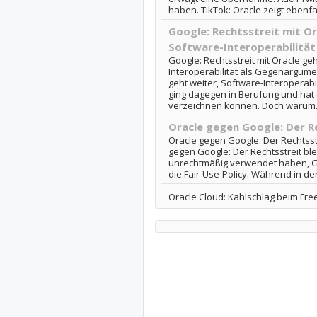
haben. TikTok: Oracle zeigt ebenfal
Google: Rechtsstreit mit Or
Software-Interoperabilitä
Google: Rechtsstreit mit Oracle geh
Interoperabilität als Gegenargumen
geht weiter, Software-Interoperab
ging dagegen in Berufung und hat 
verzeichnen können. Doch warum.
Oracle gegen Google: Der R
Oracle gegen Google: Der Rechtsst
gegen Google: Der Rechtsstreit bl
unrechtmäßig verwendet haben, Go
die Fair-Use-Policy. Während in de
Oracle Cloud: Kahlschlag beim Free