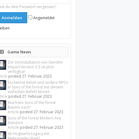
ast du dein Passwort vergessen?
Angemeldet
leiben
Game News
Die Vorinstallation von Genshin
Impact Version 3.5 ist jetzt
verfügbar
ticle
posted
27. Februar 2023
Du kannst Kelvin und andere NPCs
in Sons of the forest mit diesem
einfachen Befehl klonen
ticle
posted
27. Februar 2023
Wachsen Sons of the forest-
Bäume nach?
Article
posted
27. Februar 2023
Sons of the forest Modern Axe
Standort
Article
posted
27. Februar 2023
Ist Hogwarts-Legacy ein
Mehrspieler-Spiel?