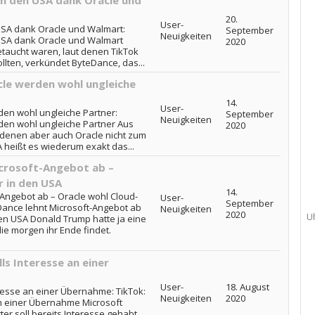
in den USA dank Oracle und
20.
User-
USA dank Oracle und Walmart:
September
Neuigkeiten
 USA dank Oracle und Walmart
2020
aucht waren, laut denen TikTok
llten, verkündet ByteDance, das...
le werden wohl ungleiche
14.
User-
den wohl ungleiche Partner:
September
Neuigkeiten
den wohl ungleiche Partner Aus
2020
 denen aber auch Oracle nicht zum
eißt es wiederum exakt das...
crosoft-Angebot ab –
r in den USA
14.
-Angebot ab – Oracle wohl Cloud-
User-
September
eDance lehnt Microsoft-Angebot ab
Neuigkeiten
2020
U
den USA Donald Trump hatte ja eine
die morgen ihr Ende findet.
ls Interesse an einer
User-
18. August
eresse an einer Übernahme: TikTok:
Neuigkeiten
2020
an einer Übernahme Microsoft
er soll bereits Interesse gehabt