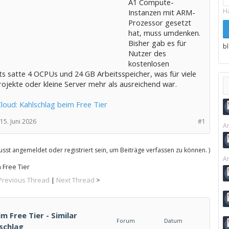
A1 Compute-
H
Instanzen mit ARM-
Prozessor gesetzt
hat, muss umdenken.
Bisher gab es für
b
Nutzer des
kostenlosen
s satte 4 OCPUs und 24 GB Arbeitsspeicher, was für viele
ojekte oder kleine Server mehr als ausreichend war.
loud: Kahlschlag beim Free Tier
15. Juni 2026
#1
Ar
sst angemeldet oder registriert sein, um Beiträge verfassen zu können. )
Ar
 Free Tier
Previous Thread
|
Next Thread
>
m Free Tier - Similar
Forum
Datum
schlag