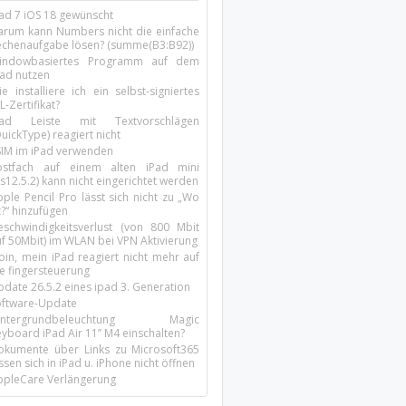
Pad 7 iOS 18 gewünscht
arum kann Numbers nicht die einfache
echenaufgabe lösen? (summe(B3:B92))
indowbasiertes Programm auf dem
pad nutzen
e installiere ich ein selbst-signiertes
L-Zertifikat?
Pad Leiste mit Textvorschlägen
uickType) reagiert nicht
SIM im iPad verwenden
ostfach auf einem alten iPad mini
s12.5.2) kann nicht eingerichtet werden
ple Pencil Pro lässt sich nicht zu „Wo
t?“ hinzufügen
eschwindigkeitsverlust (von 800 Mbit
uf 50Mbit) im WLAN bei VPN Aktivierung
oin, mein iPad reagiert nicht mehr auf
ie fingersteuerung
pdate 26.5.2 eines ipad 3. Generation
oftware-Update
intergrundbeleuchtung Magic
yboard iPad Air 11’’ M4 einschalten?
okumente über Links zu Microsoft365
ssen sich in iPad u. iPhone nicht öffnen
ppleCare Verlängerung