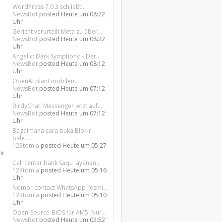
WordPress 7.0.3 schließt...
NewsBot
posted
Heute um 08:22
Uhr
Gericht verurteilt Meta zu über...
NewsBot
posted
Heute um 08:22
Uhr
Angelic: Dark Symphony – Der...
NewsBot
posted
Heute um 08:12
Uhr
OpenAI plant mobilen...
NewsBot
posted
Heute um 07:12
Uhr
BirdyChat: Messenger jetzt auf...
NewsBot
posted
Heute um 07:12
Uhr
Bagaimana cara buka Blokir
bale...
123tomla
posted
Heute um 05:27
hr
Call center bank Saqu layanan...
123tomla
posted
Heute um 05:16
Uhr
Nomor contact WhatsApp resmi...
123tomla
posted
Heute um 05:10
Uhr
Open-Source-BIOS für AM5: Nur...
NewsBot
posted
Heute um 02:52