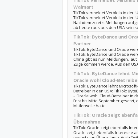
TikTok vermeldet Verbleib 
Walmart
TikTok vermeldet Verbleib in den 
TikTok vermeldet Verbleib in den
Nachdem zuletzt Meldungen aufget
ab heute raus aus den USA sein so
TikTok: ByteDance und Orac
Partner
TikTok: ByteDance und Oracle wer
TikTok: ByteDance und Oracle wer
China gibt es nun Meldungen, laut
Zuge kommen werde. Aus den USA h
TikTok: ByteDance lehnt Mi
Oracle wohl Cloud-Betreibe
TikTok: ByteDance lehnt Microsoft
Betreiber in den USA: TikTok: Byt
– Oracle wohl Cloud-Betreiber in 
Frist bis Mitte September gesetzt, 
Mittlerweile hatte...
TikTok: Oracle zeigt ebenfal
Übernahme
TikTok: Oracle zeigt ebenfalls Int
Oracle zeigt ebenfalls Interesse 
erwägt eine Übernahme. Auch Twitt