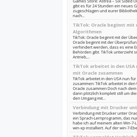
Games Store: Astrea – Six Sided Or
gibt es für 24 Stunden ein neues 
zugeschlagen und eurer Bibliothek
nach...
TikTok: Oracle beginnt mit
Algorithmen
TikTok: Oracle beginnt mit der Übe
Oracle beginnt mit der Überprüfun
verhindert werden, dass es eine 
Behörden gibt. TikTok unterzieht 
Antrieb,...
TikTok arbeitet in den USA
mit Oracle zusammen
TikTok arbeitet in den USA nun fü
zusammen: TikTok arbeitet in den
Oracle zusammen Doch nach dem 
dann plötzlich komplett still um 
den Umgang mit...
Verbindung mit Drucker unt
Verbindung mit Drucker unter Oracl
ein Sprach-Lernprogramm, das nur
habe ich auf meinem alten Win-7-L
win-xp installiert. Auf der win-7-Ebe