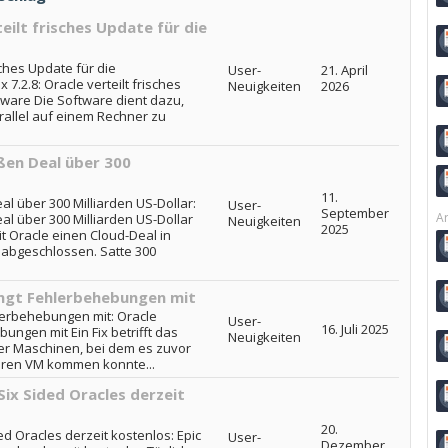
teilt frisches Update für die
isches Update für die
User-
21. April
 7.2.8: Oracle verteilt frisches
Neuigkeiten
2026
tware Die Software dient dazu,
allel auf einem Rechner zu
ßen Deal über 300
11.
l über 300 Milliarden US-Dollar:
User-
September
Ar
l über 300 Milliarden US-Dollar
Neuigkeiten
2025
Oracle einen Cloud-Deal in
bgeschlossen. Satte 300
ringt Fehlerbehebungen mit
hlerbehebungen mit: Oracle
User-
16. Juli 2025
bungen mit Ein Fix betrifft das
Neuigkeiten
ler Maschinen, bei dem es zuvor
eren VM kommen konnte...
Six Sided Oracles derzeit
20.
ed Oracles derzeit kostenlos: Epic
User-
Dezember