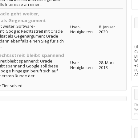
ls Interesse an einer...
acle geht weiter,
t als Gegenargument
t weiter, Software-
User-
8. Januar
t: Google: Rechtsstreit mit Oracle
Neuigkeiten
2020
ilität als Gegenargument Oracle
dann ebenfalls einen Sieg für sich
..
U
C
echtsstreit bleibt spannend
B
reit bleibt spannend: Oracle
W
User-
28. März
+
eibt spannend Google soll diese
Neuigkeiten
2018
(
ogle hingegen beruft sich auf
A
r ersten Runde der...
 Tier solved
D
w
m