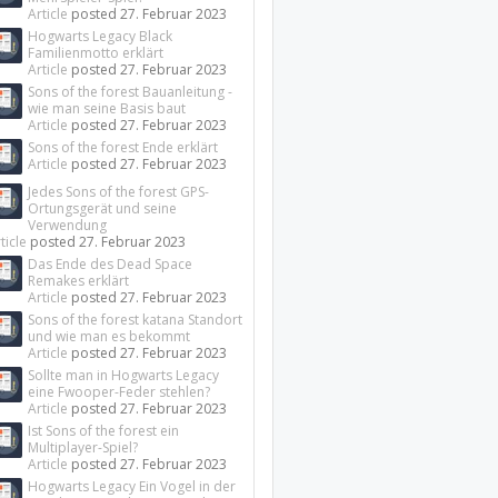
Article
posted
27. Februar 2023
Hogwarts Legacy Black
Familienmotto erklärt
Article
posted
27. Februar 2023
Sons of the forest Bauanleitung -
wie man seine Basis baut
Article
posted
27. Februar 2023
Sons of the forest Ende erklärt
Article
posted
27. Februar 2023
Jedes Sons of the forest GPS-
Ortungsgerät und seine
Verwendung
ticle
posted
27. Februar 2023
Das Ende des Dead Space
Remakes erklärt
Article
posted
27. Februar 2023
Sons of the forest katana Standort
und wie man es bekommt
Article
posted
27. Februar 2023
Sollte man in Hogwarts Legacy
eine Fwooper-Feder stehlen?
Article
posted
27. Februar 2023
Ist Sons of the forest ein
Multiplayer-Spiel?
Article
posted
27. Februar 2023
Hogwarts Legacy Ein Vogel in der