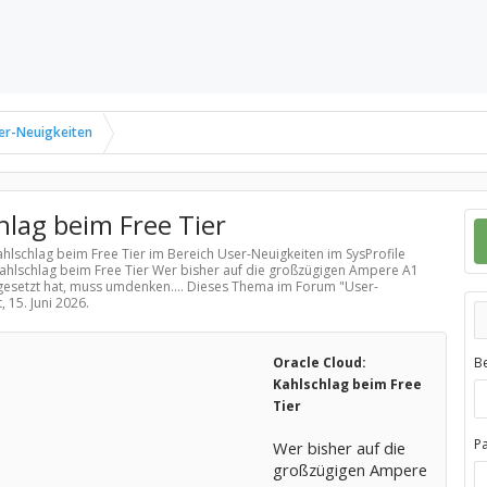
er-Neuigkeiten
hlag beim Free Tier
ahlschlag beim Free Tier im Bereich
User-Neuigkeiten
im SysProfile
Kahlschlag beim Free Tier Wer bisher auf die großzügigen Ampere A1
esetzt hat, muss umdenken.... Dieses Thema im Forum "
User-
t,
15. Juni 2026
.
Oracle Cloud:
B
Kahlschlag beim Free
Tier
P
Wer bisher auf die
großzügigen Ampere