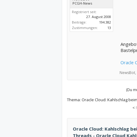
PCGH-News
Registriert seit:
27. August 2008
Beiträge:
194.382
Zustimmungen:
13
Angebot
Bastelpr
Oracle C
NewsBot,
(Du mu
Thema:
Oracle Cloud: Kahlschlag beim
<
Oracle Cloud: Kahlschlag bei
Threads - Oracle Cloud Kahl