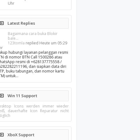
Uhr
Latest Replies
Bagaimana cara buka Blokir
bale...
123tomla
replied
Heute um 05:29
hr
ukup hubungi layanan pelanggan resmi
TN di nomor BTN Call 1500286 atau
hatsApp resmi di +628137775558 /
6282282211196, dan siapkan data diri
KTP, buku tabungan, dan nomor kartu
TM) untuk…
Win 11 Support
esktop Icons werden immer wieder
eiß, dauerhafte Icon Reparatur nicht
öglich
XboX Support