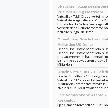
VirtualBox 7.2.8: Oracle ver
Virtualisierungssoftware
VirtualBox 7.2.8: Oracle verteilt fr
Virtualisierungssoftware: VirtualBox
Update für die Virtualisierungssof
verschiedene Betriebssysteme par
betreiben, egal ob unter...
OpenAI und Oracle beschlie
Milliarden US-Dollar
OpenAI und Oracle beschließen Dea
OpenAI und Oracle beschließen Dea
Das Unternehmen hat demnach mit 
bisher nie dagewesenem Ausmaß a
Milliarden...
Oracle VirtualBox 7.1.12 b
Oracle VirtualBox 7.1.12 bringt Fe
VirtualBox 7.1.12 bringt Fehlerbehe
Ausführen verschachtelter virtuel
zu einer Guru Meditation der äuß
Epic Games Store: Astrea – 
kostenlos
Epic Games Store: Astrea – Six Sid