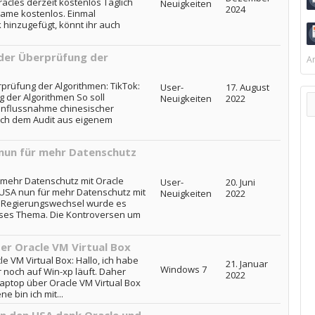
acles derzeit kostenlos Täglich
Neuigkeiten
2024
Game kostenlos. Einmal
 hinzugefügt, könnt ihr auch
 der Überprüfung der
Ar
rprüfung der Algorithmen: TikTok:
User-
17. August
g der Algorithmen So soll
Neuigkeiten
2022
Einflussnahme chinesischer
sich dem Audit aus eigenem
 nun für mehr Datenschutz
r mehr Datenschutz mit Oracle
User-
20. Juni
 USA nun für mehr Datenschutz mit
Neuigkeiten
2022
Regierungswechsel wurde es
dieses Thema. Die Kontroversen um
er Oracle VM Virtual Box
e VM Virtual Box: Hallo, ich habe
21. Januar
Windows 7
 noch auf Win-xp läuft. Daher
2022
aptop über Oracle VM Virtual Box
ne bin ich mit...