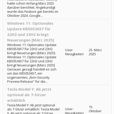
hatte schon Anfang März 2025
darüber berichtet. Angekündigt
wurde das Feature gar bereits im
Oktober 2024. Google...
Windows 11: Optionales
Update KB5053657 für
22H2 und 23H2 bringt
Neuerungen [März 2025]
Windows 11: Optionales Update
KB5053657 für 22H2 und 23H2
User-
25. März
bringt Neuerungen [März 2025]:
Neuigkeiten
2025
Windows 11: Optionales Update
KB5053657 für 22H2 und 23H2
bringt Neuerungen [März 2025]
Genauer gesagt handelt es sich
um das KB5053657, ein
sogenanntes „Non-Security
Preview Release“ für die...
Tesla Model Y: Ab jetzt
optional als 7-Sitzer
erhältlich
Tesla Model Y: Ab jetzt optional
15.
User-
als 7-Sitzer erhältlich: Tesla Model
Oktober
Neuigkeiten
Y: Ab jetzt optional als 7-Sitzer