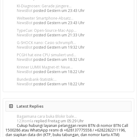
KI-Diagnosen: Gerade jüngere...
NewsBot
posted
Gestern um 23:43 Uhr
Weltweiter Smartphone-Absatz...
NewsBot
posted
Gestern um 23:43 Uhr
TypeCue: Open-Source-Mac-App...
NewsBot
posted
Gestern um 21:33 Uhr
G-SHOCK nano: Casio schrumpft...
NewsBot
posted
Gestern um 19:32 Uhr
PCGH hat eine CPU simuliert und...
NewsBot
posted
Gestern um 18:32 Uhr
Krinner LUMIX Magnet-it!: Neue...
NewsBot
posted
Gestern um 18:22 Uhr
Bundesbank-Statistik:...
NewsBot
posted
Gestern um 18:22 Uhr
Latest Replies
Bagaimana cara buka Blokir bale...
123tomla
replied
Freitag um 05:29 Uhr
Cukup hubungi layanan pelanggan resmi BTN di nomor BTN Call
1500286 atau WhatsApp resmi di +628137775558 / +6282282211196,
dan siapkan data diri (KTP, buku tabungan, dan nomor kartu ATM)