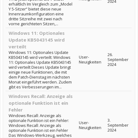
2024
erhältlich Im Vergleich zum „Model
Y 5-Sitzer“ bietet diese neue
Innenraumkonfiguration eine
dritte Sitzreihe mit zwei nach
vorne gerichteten Sitzen,...
Windows 11: Optionales
Update KB5043145 wird
verteilt
Windows 11: Optionales Update
26.
User-
KB5043145 wird verteilt: Windows
September
Neuigkeiten
11: Optionales Update KB5043145
2024
wird verteilt Dieses Update bringt
einige neue Funktionen, die mit
dem Patch-Dienstag im nächsten
Monat eingeführt werden. Zudem
gibt es Verbesserungen im...
Windows Recall: Anzeige als
optionale Funktion ist ein
Fehler
Windows Recall: Anzeige als
3.
optionale Funktion ist ein Fehler:
User-
September
Windows Recall: Anzeige als
Neuigkeiten
2024
optionale Funktion ist ein Fehler
Das Windows-Werkzeug, welches