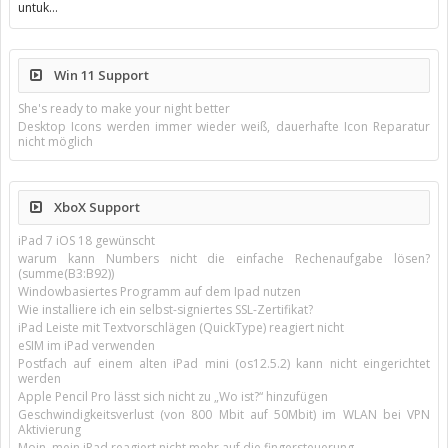
untuk…
Win 11 Support
She's ready to make your night better
Desktop Icons werden immer wieder weiß, dauerhafte Icon Reparatur
nicht möglich
XboX Support
iPad 7 iOS 18 gewünscht
warum kann Numbers nicht die einfache Rechenaufgabe lösen?
(summe(B3:B92))
Windowbasiertes Programm auf dem Ipad nutzen
Wie installiere ich ein selbst-signiertes SSL-Zertifikat?
iPad Leiste mit Textvorschlägen (QuickType) reagiert nicht
eSIM im iPad verwenden
Postfach auf einem alten iPad mini (os12.5.2) kann nicht eingerichtet
werden
Apple Pencil Pro lässt sich nicht zu „Wo ist?“ hinzufügen
Geschwindigkeitsverlust (von 800 Mbit auf 50Mbit) im WLAN bei VPN
Aktivierung
Moin, mein iPad reagiert nicht mehr auf die fingersteuerung