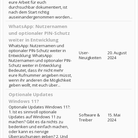
eure Arbeit für euch
durchsuchbar dokumentiert, ist
nach dem Start richtig
auseinandergenommen worden...
WhatsApp: Nutzernamen
und optionaler PIN-Schutz
weiter in Entwicklung
WhatsApp: Nutzernamen und
optionaler PIN-Schutz weiter in
User-
20. August
Entwicklung: WhatsApp:
Neuigkeiten
2024
Nutzernamen und optionaler PIN-
Schutz weiter in Entwicklung
Bedeutet, dass ihr nicht mehr
eure Rufnummer angeben müsst,
wenn ihr anderen die Möglichkeit
geben wollt, mit euch über...
Optionale Updates
Windows 11?
Optionale Updates Windows 11?:
1. Ist es sinnvoll optionale
Software &
15. Mai
Updates auf Windows 11 zu
Treiber
2024
machen? Gibt es da nichts zu
bedenken und einfach machen,
oder kann es nervige
Überraschungen geben? 2. Und