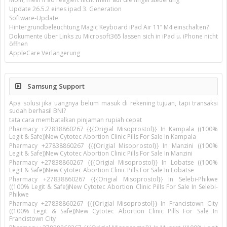
Update 26.5.2 eines ipad 3. Generation
Software-Update
Hintergrundbeleuchtung Magic Keyboard iPad Air 11’’ M4 einschalten?
Dokumente über Links zu Microsoft365 lassen sich in iPad u. iPhone nicht
öffnen
AppleCare Verlängerung
Samsung Support
Apa solusi jika uangnya belum masuk di rekening tujuan, tapi transaksi
sudah berhasil BNI?
tata cara membatalkan pinjaman rupiah cepat
Pharmacy +27838860267 {{{Origial Misoprostol}} In Kampala ((100%
Legit & Safe))New Cytotec Abortion Clinic Pills For Sale In Kampala
Pharmacy +27838860267 {{{Origial Misoprostol}} In Manzini ((100%
Legit & Safe))New Cytotec Abortion Clinic Pills For Sale In Manzini
Pharmacy +27838860267 {{{Origial Misoprostol}} In Lobatse ((100%
Legit & Safe))New Cytotec Abortion Clinic Pills For Sale In Lobatse
Pharmacy +27838860267 {{{Origial Misoprostol}} In Selebi-Phikwe
((100% Legit & Safe))New Cytotec Abortion Clinic Pills For Sale In Selebi-
Phikwe
Pharmacy +27838860267 {{{Origial Misoprostol}} In Francistown City
((100% Legit & Safe))New Cytotec Abortion Clinic Pills For Sale In
Francistown City