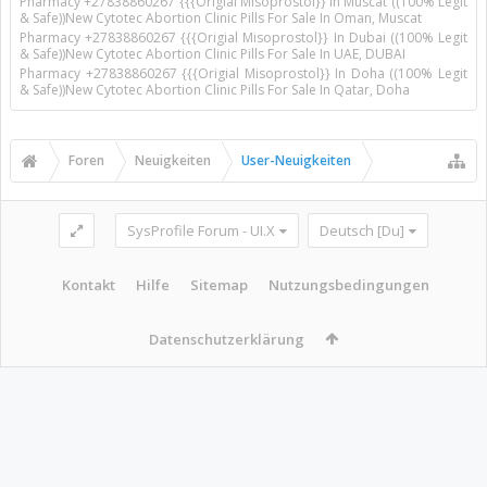
Pharmacy +27838860267 {{{Origial Misoprostol}} In Muscat ((100% Legit
& Safe))New Cytotec Abortion Clinic Pills For Sale In Oman, Muscat
Pharmacy +27838860267 {{{Origial Misoprostol}} In Dubai ((100% Legit
& Safe))New Cytotec Abortion Clinic Pills For Sale In UAE, DUBAI
Pharmacy +27838860267 {{{Origial Misoprostol}} In Doha ((100% Legit
& Safe))New Cytotec Abortion Clinic Pills For Sale In Qatar, Doha
Foren
Neuigkeiten
User-Neuigkeiten
SysProfile Forum - UI.X
Deutsch [Du]
Kontakt
Hilfe
Sitemap
Nutzungsbedingungen
Datenschutzerklärung