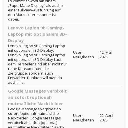
Es kommt sowohl mit einem
„PaperMatte Display“ als auch in
einer FullView-Ausführung auf
den Markt. Interessanter ist
dabei...
Lenovo Legion 9i: Gaming-
Laptop mit optionalem 3D-
Display
Lenovo Legion 9i: Gaming-Laptop
mit optionalem 3D-Display:
User-
12. Mai
Lenovo Legion 9i: Gaming-Laptop
Neuigkeiten
2025
mit optionalem 3D-Display Laut
dem Hersteller sind aber nicht nur
reine Konsumenten die
Zielgruppe, sondern auch
Entwickler. Punkten will man da
auch mit...
Google Messages verpixelt
ab sofort (optional)
mutmaßliche Nacktbilder
Google Messages verpixelt ab
sofort (optional) mutmaßliche
User-
22. April
Nacktbilder: Google Messages
Neuigkeiten
2025
verpixelt ab sofort (optional)
mutmaßliche Nacktbilder Caschy