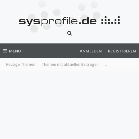
MENU
ANMELDEN
REGISTRIEREN
Heutige Themen
Themen mit aktuellen Beiträgen
...