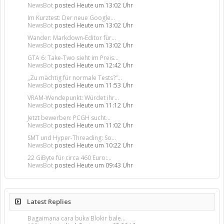
NewsBot
posted
Heute um 13:02 Uhr
Im Kurztest: Der neue Google...
NewsBot
posted
Heute um 13:02 Uhr
Wander: Markdown-Editor für...
NewsBot
posted
Heute um 13:02 Uhr
GTA 6: Take-Two sieht im Preis...
NewsBot
posted
Heute um 12:42 Uhr
„Zu mächtig für normale Tests?“...
NewsBot
posted
Heute um 11:53 Uhr
VRAM-Wendepunkt: Würdet ihr...
NewsBot
posted
Heute um 11:12 Uhr
Jetzt bewerben: PCGH sucht...
NewsBot
posted
Heute um 11:02 Uhr
SMT und Hyper-Threading: So...
NewsBot
posted
Heute um 10:22 Uhr
22 GiByte für circa 460 Euro:...
NewsBot
posted
Heute um 09:43 Uhr
Latest Replies
Bagaimana cara buka Blokir bale...