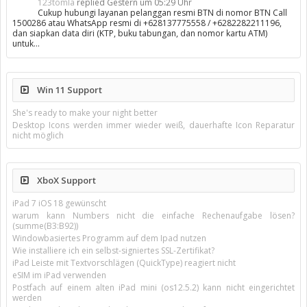
123tomla
replied
Gestern um 05:29 Uhr
Cukup hubungi layanan pelanggan resmi BTN di nomor BTN Call
1500286 atau WhatsApp resmi di +628137775558 / +6282282211196,
dan siapkan data diri (KTP, buku tabungan, dan nomor kartu ATM)
untuk…
Win 11 Support
She's ready to make your night better
Desktop Icons werden immer wieder weiß, dauerhafte Icon Reparatur
nicht möglich
XboX Support
iPad 7 iOS 18 gewünscht
warum kann Numbers nicht die einfache Rechenaufgabe lösen?
(summe(B3:B92))
Windowbasiertes Programm auf dem Ipad nutzen
Wie installiere ich ein selbst-signiertes SSL-Zertifikat?
iPad Leiste mit Textvorschlägen (QuickType) reagiert nicht
eSIM im iPad verwenden
Postfach auf einem alten iPad mini (os12.5.2) kann nicht eingerichtet
werden