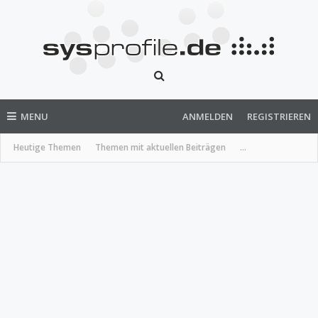
MENU
ANMELDEN
REGISTRIEREN
Heutige Themen
Themen mit aktuellen Beiträgen
...