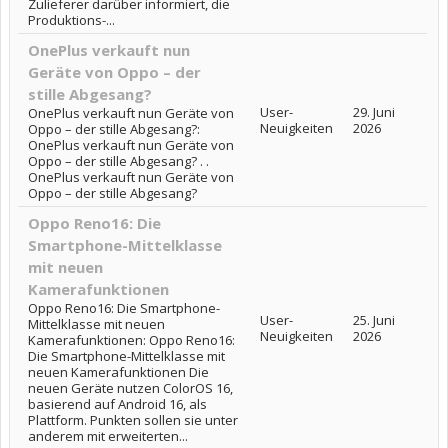
Zulieferer darüber informiert, die
Produktions-...
OnePlus verkauft nun
Geräte von Oppo – der
stille Abgesang?
User-
29. Juni
OnePlus verkauft nun Geräte von
Neuigkeiten
2026
Oppo – der stille Abgesang?:
OnePlus verkauft nun Geräte von
Oppo – der stille Abgesang? . .
OnePlus verkauft nun Geräte von
Oppo – der stille Abgesang?
Oppo Reno16: Die
Smartphone-Mittelklasse
mit neuen
Kamerafunktionen
Oppo Reno16: Die Smartphone-
User-
25. Juni
Mittelklasse mit neuen
Neuigkeiten
2026
Kamerafunktionen: Oppo Reno16:
Die Smartphone-Mittelklasse mit
neuen Kamerafunktionen Die
neuen Geräte nutzen ColorOS 16,
basierend auf Android 16, als
Plattform. Punkten sollen sie unter
anderem mit erweiterten...