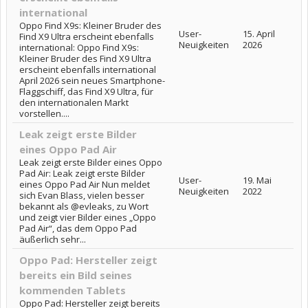
international
Oppo Find X9s: Kleiner Bruder des
User-
15. April
Find X9 Ultra erscheint ebenfalls
Neuigkeiten
2026
international: Oppo Find X9s:
Kleiner Bruder des Find X9 Ultra
erscheint ebenfalls international
April 2026 sein neues Smartphone-
Flaggschiff, das Find X9 Ultra, für
den internationalen Markt
vorstellen....
Leak zeigt erste Bilder
eines Oppo Pad Air
Leak zeigt erste Bilder eines Oppo
Pad Air: Leak zeigt erste Bilder
User-
19. Mai
eines Oppo Pad Air Nun meldet
Neuigkeiten
2022
sich Evan Blass, vielen besser
bekannt als @evleaks, zu Wort
und zeigt vier Bilder eines „Oppo
Pad Air“, das dem Oppo Pad
äußerlich sehr...
Oppo Pad: Hersteller zeigt
bereits ein Bild seines
kommenden Tablets
Oppo Pad: Hersteller zeigt bereits