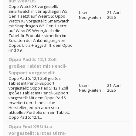
auf WearOS
Oppo Watch X3 vorgestellt:
Smartwatch mit Snapdragon W5
User-
21. April
Gen 1 setzt auf WearOS: Oppo
Neuigkeiten
2026
Watch X3 vorgestellt: Smartwatch
mit Snapdragon W5 Gen 1 setzt
auf WearOS Wenngleich die
Zubehör-Produkte sicherlich im
Schatten der Ankündigung von
Oppos Ultra-Flaggschiff, dem Oppo
Find X9...
Oppo Pad 5: 12,1 Zoll
großes Tablet mit Pencil-
Support vorgestellt
Oppo Pad 5: 12,1 Zoll großes
Tablet mit Pencil-Support
User-
21. April
vorgestellt: Oppo Pad 5: 12,1 Zoll
Neuigkeiten
2026
großes Tablet mit Pencil-Support
vorgestellt Mit dem Oppo Pad 5
erweitert der chinesische
Hersteller jedoch auch sein
aktuelles Portfolio um ein Tablet.. .
Oppo Pad 5: 12,1...
Oppo Find X9 Ultra
vorgestellt: Erstes Ultra-