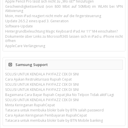
Apple Pencil Pro lässt sich nicht zu „Wo ist?“ hinzufügen
Geschwindigkeitsverlust (von 800 Mbit auf 50Mbit) im WLAN bei VPN
Aktivierung
Moin, mein iPad reagiert nicht mehr auf die fingersteuerung
Update 26.5.2 eines ipad 3. Generation
Software-Update
Hintergrundbeleuchtung Magic Keyboard iPad Air 11’’ M4 einschalten?
Dokumente über Links zu Microsoft365 lassen sich in iPad u. iPhone nicht
öffnen
AppleCare Verlängerung
Samsung Support
SOLUSI UNTUK KENDALA PAYFAZZ CEK DI SINI
Cara Ajukan Restrukturisasi Rupiah Cepat
SOLUSI UNTUK KENDALA PAYFAZZ CEK DI SINI
SOLUSI UNTUK KENDALA PAYFAZZ CEK DI SINI
Bagaimana Cara Bayar Rupiah Cepat Jika No Telpon Tidak aktif Lagi
SOLUSI UNTUK KENDALA PAYFAZZ CEK DI SINI
Minta Keringanan RupiahCepat
Tatacara untuk membuka blokir bale by BTN salah password
Cara Ajukan Keringanan Pembayaran RupiahCepat
Tatacara untuk membuka blokir bale by BTN Mobile banking