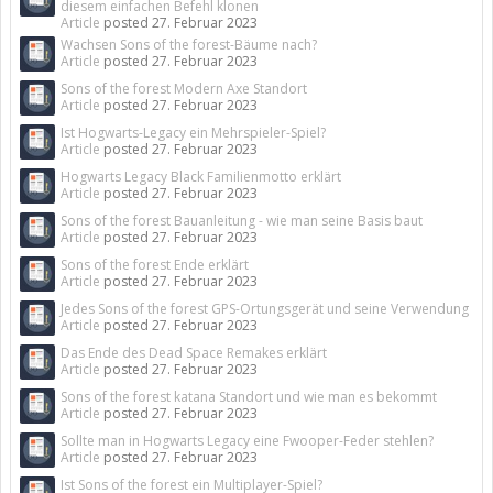
diesem einfachen Befehl klonen
Article
posted
27. Februar 2023
Wachsen Sons of the forest-Bäume nach?
Article
posted
27. Februar 2023
Sons of the forest Modern Axe Standort
Article
posted
27. Februar 2023
Ist Hogwarts-Legacy ein Mehrspieler-Spiel?
Article
posted
27. Februar 2023
Hogwarts Legacy Black Familienmotto erklärt
Article
posted
27. Februar 2023
Sons of the forest Bauanleitung - wie man seine Basis baut
Article
posted
27. Februar 2023
Sons of the forest Ende erklärt
Article
posted
27. Februar 2023
Jedes Sons of the forest GPS-Ortungsgerät und seine Verwendung
Article
posted
27. Februar 2023
Das Ende des Dead Space Remakes erklärt
Article
posted
27. Februar 2023
Sons of the forest katana Standort und wie man es bekommt
Article
posted
27. Februar 2023
Sollte man in Hogwarts Legacy eine Fwooper-Feder stehlen?
Article
posted
27. Februar 2023
Ist Sons of the forest ein Multiplayer-Spiel?