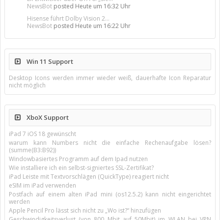
NewsBot
posted
Heute um 16:32 Uhr
Hisense führt Dolby Vision 2...
NewsBot
posted
Heute um 16:22 Uhr
Win 11 Support
Desktop Icons werden immer wieder weiß, dauerhafte Icon Reparatur
nicht möglich
XboX Support
iPad 7 iOS 18 gewünscht
warum kann Numbers nicht die einfache Rechenaufgabe lösen?
(summe(B3:B92))
Windowbasiertes Programm auf dem Ipad nutzen
Wie installiere ich ein selbst-signiertes SSL-Zertifikat?
iPad Leiste mit Textvorschlägen (QuickType) reagiert nicht
eSIM im iPad verwenden
Postfach auf einem alten iPad mini (os12.5.2) kann nicht eingerichtet
werden
Apple Pencil Pro lässt sich nicht zu „Wo ist?“ hinzufügen
Geschwindigkeitsverlust (von 800 Mbit auf 50Mbit) im WLAN bei VPN