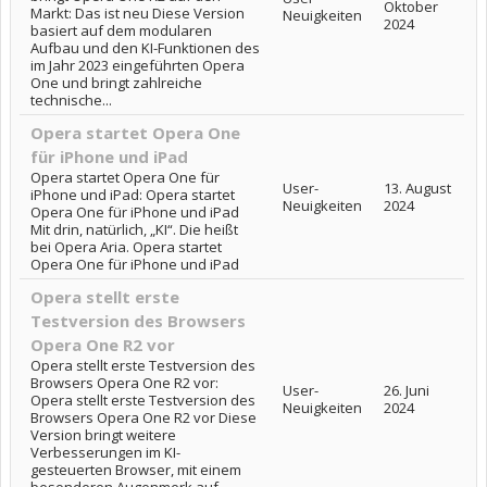
Oktober
Markt: Das ist neu Diese Version
Neuigkeiten
2024
basiert auf dem modularen
Aufbau und den KI-Funktionen des
im Jahr 2023 eingeführten Opera
One und bringt zahlreiche
technische...
Opera startet Opera One
für iPhone und iPad
Opera startet Opera One für
User-
13. August
iPhone und iPad: Opera startet
Neuigkeiten
2024
Opera One für iPhone und iPad
Mit drin, natürlich, „KI“. Die heißt
bei Opera Aria. Opera startet
Opera One für iPhone und iPad
Opera stellt erste
Testversion des Browsers
Opera One R2 vor
Opera stellt erste Testversion des
Browsers Opera One R2 vor:
User-
26. Juni
Opera stellt erste Testversion des
Neuigkeiten
2024
Browsers Opera One R2 vor Diese
Version bringt weitere
Verbesserungen im KI-
gesteuerten Browser, mit einem