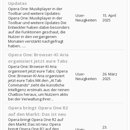
Updates
Opera One: Musikplayer in der
Toolbar und weitere Updates:
User-
15. April
Opera One: Musikplayer in der
Neuigkeiten
2025
Toolbar und weitere Updates Die
Entwickler haben dabei besonders
auf die Funktionen geschaut, die
Nutzer in den vergangenen
Monaten verstärkt nachgefragt
haben.. ....
Opera One: Browser-KI Aria
organisiert jetzt eure Tabs
Opera One: Browser-KI Aria
organisiert jetzt eure Tabs: Opera
User-
26. März
One: Browser-KI Aria organisiert
Neuigkeiten
2025
jetzt eure Tabs Mit den „AI Tab
Commands“ zieht die künstliche
Intelligenz erstmals aus der reinen
Chatbox heraus, um Nutzern aktiv
bei der Verwaltung ihrer...
Opera bringt Opera One R2
auf den Markt: Das ist neu
Opera bringt Opera One R2 auf
den Markt: Das ist neu: Opera
23.
bringt Opera One R2 auf den
User-