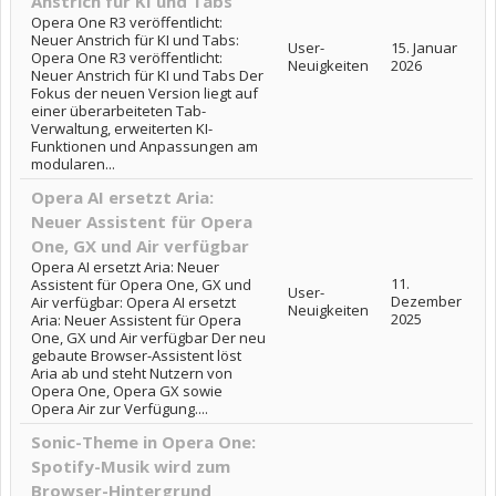
Anstrich für KI und Tabs
Opera One R3 veröffentlicht:
Neuer Anstrich für KI und Tabs:
User-
15. Januar
Opera One R3 veröffentlicht:
Neuigkeiten
2026
Neuer Anstrich für KI und Tabs Der
Fokus der neuen Version liegt auf
einer überarbeiteten Tab-
Verwaltung, erweiterten KI-
Funktionen und Anpassungen am
modularen...
Opera AI ersetzt Aria:
Neuer Assistent für Opera
One, GX und Air verfügbar
Opera AI ersetzt Aria: Neuer
11.
Assistent für Opera One, GX und
User-
Dezember
Air verfügbar: Opera AI ersetzt
Neuigkeiten
2025
Aria: Neuer Assistent für Opera
One, GX und Air verfügbar Der neu
gebaute Browser-Assistent löst
Aria ab und steht Nutzern von
Opera One, Opera GX sowie
Opera Air zur Verfügung....
Sonic-Theme in Opera One:
Spotify-Musik wird zum
Browser-Hintergrund