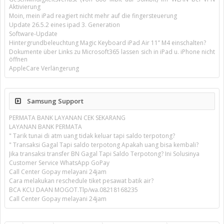
Aktivierung
Moin, mein iPad reagiert nicht mehr auf die fingersteuerung
Update 26.5.2 eines ipad 3. Generation
Software-Update
Hintergrundbeleuchtung Magic Keyboard iPad Air 11’’ M4 einschalten?
Dokumente über Links zu Microsoft365 lassen sich in iPad u. iPhone nicht
öffnen
AppleCare Verlängerung
Samsung Support
PERMATA BANK LAYANAN CEK SEKARANG
LAYANAN BANK PERMATA
" Tarik tunai di atm uang tidak keluar tapi saldo terpotong?
" Transaksi Gagal Tapi saldo terpotong Apakah uang bisa kembali?
Jika transaksi transfer BN Gagal Tapi Saldo Terpotong? Ini Solusinya
Customer Service WhatsApp GoPay
Call Center Gopay melayani 24jam
Cara melakukan reschedule tiket pesawat batik air?
BCA KCU DAAN MOGOT.Tlp/wa.08218168235
Call Center Gopay melayani 24jam