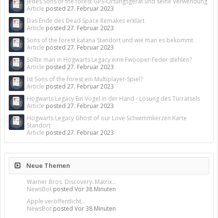
Jedes Sons of the forest GPS-Ortungsgerät und seine Verwendung
Article
posted
27. Februar 2023
Das Ende des Dead Space Remakes erklärt
Article
posted
27. Februar 2023
Sons of the forest katana Standort und wie man es bekommt
Article
posted
27. Februar 2023
Sollte man in Hogwarts Legacy eine Fwooper-Feder stehlen?
Article
posted
27. Februar 2023
Ist Sons of the forest ein Multiplayer-Spiel?
Article
posted
27. Februar 2023
Hogwarts Legacy Ein Vogel in der Hand - Lösung des Türrätsels
Article
posted
27. Februar 2023
Hogwarts Legacy Ghost of our Love Schwimmkerzen Karte
Standort
Article
posted
27. Februar 2023
Neue Themen
Warner Bros. Discovery: Matrix...
NewsBot
posted
Vor 38 Minuten
Apple veröffentlicht...
NewsBot
posted
Vor 38 Minuten