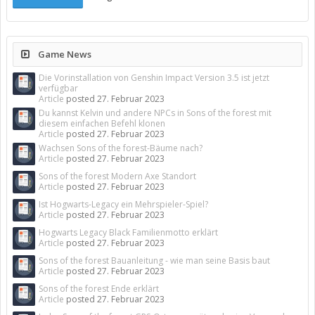
Game News
Die Vorinstallation von Genshin Impact Version 3.5 ist jetzt
verfügbar
Article
posted
27. Februar 2023
Du kannst Kelvin und andere NPCs in Sons of the forest mit
diesem einfachen Befehl klonen
Article
posted
27. Februar 2023
Wachsen Sons of the forest-Bäume nach?
Article
posted
27. Februar 2023
Sons of the forest Modern Axe Standort
Article
posted
27. Februar 2023
Ist Hogwarts-Legacy ein Mehrspieler-Spiel?
Article
posted
27. Februar 2023
Hogwarts Legacy Black Familienmotto erklärt
Article
posted
27. Februar 2023
Sons of the forest Bauanleitung - wie man seine Basis baut
Article
posted
27. Februar 2023
Sons of the forest Ende erklärt
Article
posted
27. Februar 2023