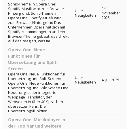
Sonic-Theme in Opera One:
14.
Spotify-Musik wird zum Browser-
User-
November
Hintergrund: Sonic-Theme in
Neuigkeiten
2025
Opera One: Spotify-Musik wird
zum Browser-Hintergrund Das
Unternehmen Opera hat sich mit
Spotify zusammengetan und ein
Browser-Theme gebaut, das direkt
auf das reagiert, was im...
Opera One: Neue
Funktionen für
Übersetzung und Split
Screen
Opera One: Neue Funktionen für
User-
Übersetzung und Split Screen:
4. Juli 2025
Neuigkeiten
Opera One: Neue Funktionen für
Übersetzung und Split Screen Eine
Neuerung ist der integrierte
Webpage Translator, der
Webseiten in über 40 Sprachen
übersetzen kann. Die
Übersetzungsfunktion...
Opera One: Musikplayer in
der Toolbar und weitere