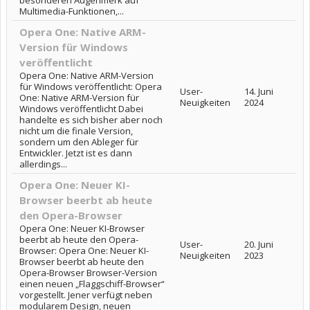
besonderen Augenmerk auf
Multimedia-Funktionen,...
Opera One: Native ARM-
Version für Windows
veröffentlicht
Opera One: Native ARM-Version
für Windows veröffentlicht: Opera
User-
14. Juni
One: Native ARM-Version für
Neuigkeiten
2024
Windows veröffentlicht Dabei
handelte es sich bisher aber noch
nicht um die finale Version,
sondern um den Ableger für
Entwickler. Jetzt ist es dann
allerdings...
Opera One: Neuer KI-
Browser beerbt ab heute
den Opera-Browser
Opera One: Neuer KI-Browser
beerbt ab heute den Opera-
User-
20. Juni
Browser: Opera One: Neuer KI-
Neuigkeiten
2023
Browser beerbt ab heute den
Opera-Browser Browser-Version
einen neuen „Flaggschiff-Browser“
vorgestellt. Jener verfügt neben
modularem Design, neuen