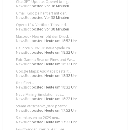
ChatGPT-Update: OpenAI bringt...
NewsBot
posted
Vor 38 Minuten
Gmail: Google hantiert mit der...
NewsBot
posted
Vor 38 Minuten
Opera 134: Vertikale Tabs und...
NewsBot
posted
Vor 38 Minuten
Macbook Neo erhöht den Druck:...
NewsBot
posted
Heute um 18:52 Uhr
GeForce NOW: 26 neue Spiele im...
NewsBot
posted
Heute um 18:32 Uhr
Epic Games: Beacon Pines und We...
NewsBot
posted
Heute um 18:32 Uhr
Google Maps: Ask Maps bestellt...
NewsBot
posted
Heute um 18:32 Uhr
Ikea führt...
NewsBot
posted
Heute um 18:32 Uhr
Neue Mining-Simulation aus...
NewsBot
posted
Heute um 18:22 Uhr
Steam verschenkt „sehr positiv“...
NewsBot
posted
Heute um 17:52 Uhr
Stromkosten ab 2029 neu...
NewsBot
posted
Heute um 17:22 Uhr
Ex-Entwickler über GTA 6: „Sie...