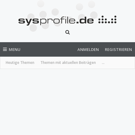
MENU
ANMELDEN
REGISTRIEREN
Heutige Themen
Themen mit aktuellen Beiträgen
...