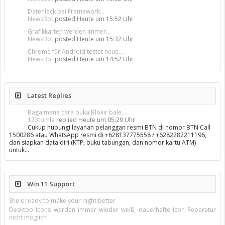
Datenleck bei Framework:...
NewsBot
posted
Heute um 15:52 Uhr
Grafikkarten werden immer...
NewsBot
posted
Heute um 15:32 Uhr
Chrome für Android testet neue...
NewsBot
posted
Heute um 14:52 Uhr
Latest Replies
Bagaimana cara buka Blokir bale...
123tomla
replied
Heute um 05:29 Uhr
Cukup hubungi layanan pelanggan resmi BTN di nomor BTN Call
1500286 atau WhatsApp resmi di +628137775558 / +6282282211196,
dan siapkan data diri (KTP, buku tabungan, dan nomor kartu ATM)
untuk…
Win 11 Support
She's ready to make your night better
Desktop Icons werden immer wieder weiß, dauerhafte Icon Reparatur
nicht möglich