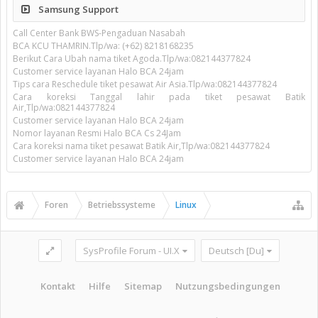
Samsung Support
Call Center Bank BWS-Pengaduan Nasabah
BCA KCU THAMRIN.Tlp/wa: (+62) 8218168235
Berikut Cara Ubah nama tiket Agoda.Tlp/wa:082144377824
Customer service layanan Halo BCA 24jam
Tips cara Reschedule tiket pesawat Air Asia.Tlp/wa:082144377824
Cara koreksi Tanggal lahir pada tiket pesawat Batik
Air,Tlp/wa:082144377824
Customer service layanan Halo BCA 24jam
Nomor layanan Resmi Halo BCA Cs 24Jam
Cara koreksi nama tiket pesawat Batik Air,Tlp/wa:082144377824
Customer service layanan Halo BCA 24jam
Foren
Betriebssysteme
Linux
SysProfile Forum - UI.X
Deutsch [Du]
Kontakt
Hilfe
Sitemap
Nutzungsbedingungen