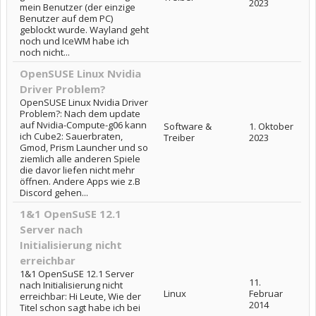
2023
mein Benutzer (der einzige
Benutzer auf dem PC)
geblockt wurde. Wayland geht
noch und IceWM habe ich
noch nicht...
OpenSUSE Linux Nvidia
Driver Problem?
OpenSUSE Linux Nvidia Driver
Problem?: Nach dem update
auf Nvidia-Compute-g06 kann
Software &
1. Oktober
ich Cube2: Sauerbraten,
Treiber
2023
Gmod, Prism Launcher und so
ziemlich alle anderen Spiele
die davor liefen nicht mehr
öffnen. Andere Apps wie z.B
Discord gehen...
1&1 OpenSuSE 12.1
Server nach
Initialisierung nicht
erreichbar
1&1 OpenSuSE 12.1 Server
11.
nach Initialisierung nicht
Linux
Februar
erreichbar: Hi Leute, Wie der
2014
Titel schon sagt habe ich bei