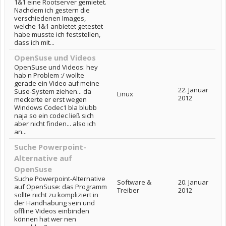
1&1 eine Rootserver gemietet.
Nachdem ich gestern die
verschiedenen Images,
welche 1&1 anbietet getestet
habe musste ich feststellen,
dass ich mit...
OpenSuse und Videos
OpenSuse und Videos: hey
hab n Problem :/ wollte
gerade ein Video auf meine
22. Januar
Suse-System ziehen... da
Linux
2012
meckerte er erst wegen
Windows Codec1 bla blubb
naja so ein codec ließ sich
aber nicht finden... also ich
an...
Suche Powerpoint-
Alternative auf
OpenSuse
Suche Powerpoint-Alternative
Software &
20. Januar
auf OpenSuse: das Programm
Treiber
2012
sollte nicht zu kompliziert in
der Handhabung sein und
offline Videos einbinden
können hat wer nen