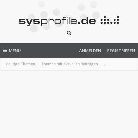
MENU
ANMELDEN
REGISTRIEREN
Heutige Themen
Themen mit aktuellen Beiträgen
...