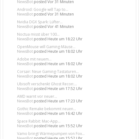
NewsBot
posted
Vor 31 Minuten
Android: Google will Tap to...
NewsBot
posted
Vor 31 Minuten
Nvidia DGX Spark: Lüfter...
NewsBot
posted
Vor 41 Minuten
Noctua misst über 100...
NewsBot
posted
Heute um 18:22 Uhr
OpenMouse will Gaming-Mäuse...
NewsBot
posted
Heute um 18:02 Uhr
Adobe mit neuem...
NewsBot
posted
Heute um 18:02 Uhr
Corsair: Neue Gaming-Tastaturen...
NewsBot
posted
Heute um 18:02 Uhr
Ubisoft verschenkt Ghost Recon:...
NewsBot
posted
Heute um 17:52 Uhr
AMD warnt vor neuer...
NewsBot
posted
Heute um 17:23 Uhr
Gothic Remake bekommt neuen...
NewsBot
posted
Heute um 16:42 Uhr
Space Rabbit: Mac-App...
NewsBot
posted
Heute um 15:52 Uhr
Vamo bringt Wärmepumpen von Fox...
NewsBot
posted
Heute um 15:52 Uhr