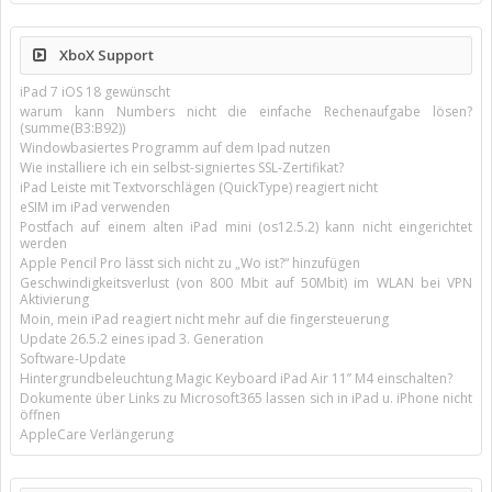
XboX Support
iPad 7 iOS 18 gewünscht
warum kann Numbers nicht die einfache Rechenaufgabe lösen?
(summe(B3:B92))
Windowbasiertes Programm auf dem Ipad nutzen
Wie installiere ich ein selbst-signiertes SSL-Zertifikat?
iPad Leiste mit Textvorschlägen (QuickType) reagiert nicht
eSIM im iPad verwenden
Postfach auf einem alten iPad mini (os12.5.2) kann nicht eingerichtet
werden
Apple Pencil Pro lässt sich nicht zu „Wo ist?“ hinzufügen
Geschwindigkeitsverlust (von 800 Mbit auf 50Mbit) im WLAN bei VPN
Aktivierung
Moin, mein iPad reagiert nicht mehr auf die fingersteuerung
Update 26.5.2 eines ipad 3. Generation
Software-Update
Hintergrundbeleuchtung Magic Keyboard iPad Air 11’’ M4 einschalten?
Dokumente über Links zu Microsoft365 lassen sich in iPad u. iPhone nicht
öffnen
AppleCare Verlängerung