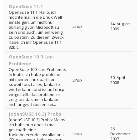
OpenSuse 11.1
OpenSuse 11.1: Hallo, ich
möchte mal in die Linux Welt
einsteigen, um nicht nur
14. August
Linux
abhängig von Microsoft zu
2009
sein und auch, um ein wenig
zu basteln. Zu diesem Zweck
habe ich mir OpenSuse 11.1
32bit...
OpenSuse 10.3 Lan-
Probleme
OpenSuse 10.3 Lan-Probleme:
hi leute, ich habe probleme
30. April
mit meiner linux partition.
Linux
2008
soweit funzt alles, lankarte
wird erkannt und ist auf dhcp
eingestellt. das problem: er
zeigt an, das mein lankabel
nich angeschlossen sei...
[openSUSE 10.3] Probs
[openSUSE 10.3] Probs: Moins
Ich habs nun endlich mal
26.
geschafft eine
Linux
Dezember
funktionierende Installations
2007
CD zu saugen. Habs gestern