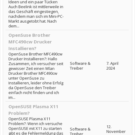
Ideen und ein paar Tücken
Auch Beelink ist mittlerweile in
das Geschäft eingestiegen,
nachdem man sich im Mini-PC-
Markt ausgetobt hat. Nach
dem...
OpenSuse Brother
MFC490cw Drucker
Installieren?
OpenSuse Brother MFC490cw
Drucker Installieren?: Hallo
Software &
7. April
Zusammen, ich versucher seit
Treiber
2024
gewisser Zeit einen Wlan
Drucker Brother MFC490cw
unter OpenSuse zu
Installieren, leider ohne Erfolg
da OpenSuse den Treiber
einfach nicht finden und ich
im...
OpenSUSE Plasma X11
Problem?
OpenSUSE Plasma X11
Problem?: Wenn ich versuche
12.
OpenSUSE mit X11 zu starten
Software &
November
gibt es die Fehlermeldung das
Treiber