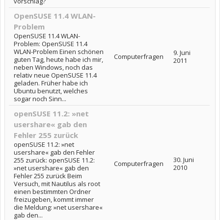
vorschlag?
OpenSUSE 11.4 WLAN-
Problem
OpenSUSE 11.4 WLAN-
Problem: OpenSUSE 11.4
WLAN-Problem Einen schönen
9. Juni
Computerfragen
guten Tag, heute habe ich mir,
2011
neben Windows, noch das
relativ neue OpenSUSE 11.4
geladen. Früher habe ich
Ubuntu benutzt, welches
sogar noch Sinn...
openSUSE 11.2: »net
usershare« gab den
Fehler 255 zurück
openSUSE 11.2: »net
usershare« gab den Fehler
30. Juni
255 zurück: openSUSE 11.2:
Computerfragen
2010
»net usershare« gab den
Fehler 255 zurück Beim
Versuch, mit Nautilus als root
einen bestimmten Ordner
freizugeben, kommt immer
die Meldung: »net usershare«
gab den...