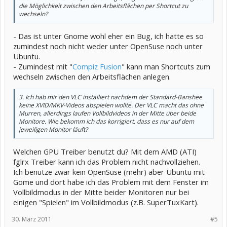
die Möglichkeit zwischen den Arbeitsflächen per Shortcut zu
wechseln?
- Das ist unter Gnome wohl eher ein Bug, ich hatte es so
zumindest noch nicht weder unter OpenSuse noch unter
Ubuntu.
- Zumindest mit "
Compiz Fusion
" kann man Shortcuts zum
wechseln zwischen den Arbeitsflächen anlegen.
3. Ich hab mir den VLC installiert nachdem der Standard-Banshee
keine XVID/MKV-Videos abspielen wollte. Der VLC macht das ohne
Murren, allerdings laufen Vollbildvideos in der Mitte über beide
Monitore. Wie bekomm ich das korrigiert, dass es nur auf dem
jeweiligen Monitor läuft?
Welchen GPU Treiber benutzt du? Mit dem AMD (ATI)
fglrx Treiber kann ich das Problem nicht nachvollziehen.
Ich benutze zwar kein OpenSuse (mehr) aber Ubuntu mit
Gome und dort habe ich das Problem mit dem Fenster im
Vollbildmodus in der Mitte beider Monitoren nur bei
einigen "Spielen" im Vollbildmodus (z.B. SuperTuxKart).
30. März 2011
#5