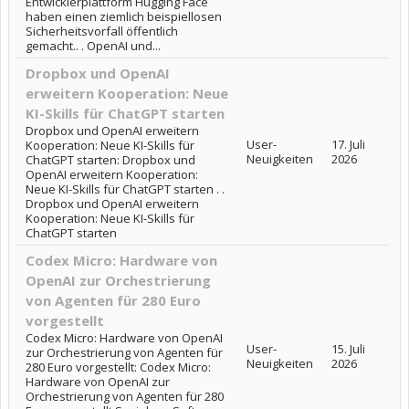
Entwicklerplattform Hugging Face
haben einen ziemlich beispiellosen
Sicherheitsvorfall öffentlich
gemacht.. . OpenAI und...
Dropbox und OpenAI
erweitern Kooperation: Neue
KI-Skills für ChatGPT starten
Dropbox und OpenAI erweitern
User-
17. Juli
Kooperation: Neue KI-Skills für
Neuigkeiten
2026
ChatGPT starten: Dropbox und
OpenAI erweitern Kooperation:
Neue KI-Skills für ChatGPT starten . .
Dropbox und OpenAI erweitern
Kooperation: Neue KI-Skills für
ChatGPT starten
Codex Micro: Hardware von
OpenAI zur Orchestrierung
von Agenten für 280 Euro
vorgestellt
Codex Micro: Hardware von OpenAI
User-
15. Juli
zur Orchestrierung von Agenten für
Neuigkeiten
2026
280 Euro vorgestellt: Codex Micro:
Hardware von OpenAI zur
Orchestrierung von Agenten für 280