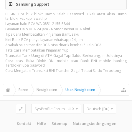
Samsung Support
BEGINI Cra buk blokr BRmo Salah Password 3 kali atasi akun BRmo
terblokr +cukup lewat hp
Layanan halo BCA WA 0851-2155-5844
Layanan Halo BCA 24 Jam - Nomor Resmi BCA Aktif
Tips Cara Membatalkan Pinjaman Bantusaku
Kini Bank BCA punya layanan whatsapp 24 jam
Apakah salah transfer BCA bisa ditarik kembali? Halo BCA
Tata Cara Membatalkan Pinjaman Yup
Transaksi Tarik Uang di ATM Gagal Tapi Saldo Berkurang, Ini Solusinya
Cara atasi Buka Blokir BNi mobile atau Bank BNi mobile banking
Terblokir lupa pasword
Cara Mengatasi Transaksi BNI Transfer Gagal Tetapi Saldo Terpotong
Foren
Neuigkeiten
User-Neuigkeiten
SysProfile Forum - UI.X
Deutsch [Du]
Kontakt
Hilfe
Sitemap
Nutzungsbedingungen