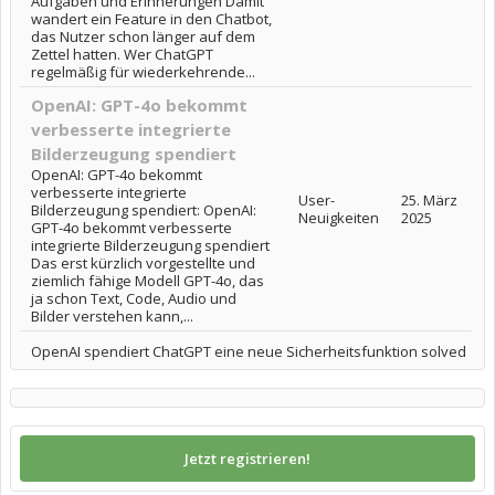
Aufgaben und Erinnerungen Damit
wandert ein Feature in den Chatbot,
das Nutzer schon länger auf dem
Zettel hatten. Wer ChatGPT
regelmäßig für wiederkehrende...
OpenAI: GPT-4o bekommt
verbesserte integrierte
Bilderzeugung spendiert
OpenAI: GPT-4o bekommt
verbesserte integrierte
User-
25. März
Bilderzeugung spendiert: OpenAI:
Neuigkeiten
2025
GPT-4o bekommt verbesserte
integrierte Bilderzeugung spendiert
Das erst kürzlich vorgestellte und
ziemlich fähige Modell GPT-4o, das
ja schon Text, Code, Audio und
Bilder verstehen kann,...
OpenAI spendiert ChatGPT eine neue Sicherheitsfunktion solved
Jetzt registrieren!