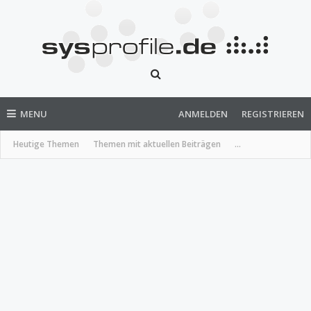
MENU
ANMELDEN
REGISTRIEREN
Heutige Themen
Themen mit aktuellen Beiträgen
...