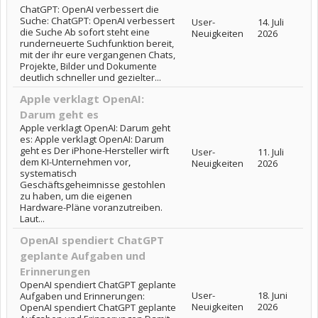
ChatGPT: OpenAI verbessert die
Suche: ChatGPT: OpenAI verbessert
User-
14. Juli
die Suche Ab sofort steht eine
Neuigkeiten
2026
runderneuerte Suchfunktion bereit,
mit der ihr eure vergangenen Chats,
Projekte, Bilder und Dokumente
deutlich schneller und gezielter...
Apple verklagt OpenAI:
Darum geht es
Apple verklagt OpenAI: Darum geht
es: Apple verklagt OpenAI: Darum
geht es Der iPhone-Hersteller wirft
User-
11. Juli
dem KI-Unternehmen vor,
Neuigkeiten
2026
systematisch
Geschäftsgeheimnisse gestohlen
zu haben, um die eigenen
Hardware-Pläne voranzutreiben.
Laut...
OpenAI spendiert ChatGPT
geplante Aufgaben und
Erinnerungen
OpenAI spendiert ChatGPT geplante
User-
18. Juni
Aufgaben und Erinnerungen:
Neuigkeiten
2026
OpenAI spendiert ChatGPT geplante