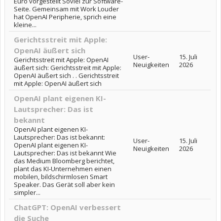
Euro vorgestellt Soviel zur Software-
Seite. Gemeinsam mit Work Louder
hat OpenAI Peripherie, sprich eine
kleine...
Gerichtsstreit mit Apple:
OpenAI äußert sich
User-
15. Juli
Gerichtsstreit mit Apple: OpenAI
Neuigkeiten
2026
äußert sich: Gerichtsstreit mit Apple:
OpenAI äußert sich . . Gerichtsstreit
mit Apple: OpenAI äußert sich
OpenAI plant eigenen KI-
Lautsprecher: Das ist
bekannt
OpenAI plant eigenen KI-
Lautsprecher: Das ist bekannt:
User-
15. Juli
OpenAI plant eigenen KI-
Neuigkeiten
2026
Lautsprecher: Das ist bekannt Wie
das Medium Bloomberg berichtet,
plant das KI-Unternehmen einen
mobilen, bildschirmlosen Smart
Speaker. Das Gerät soll aber kein
simpler...
ChatGPT: OpenAI verbessert
die Suche