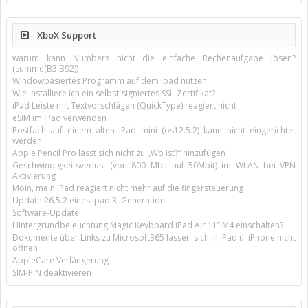
XboX Support
warum kann Numbers nicht die einfache Rechenaufgabe lösen?
(summe(B3:B92))
Windowbasiertes Programm auf dem Ipad nutzen
Wie installiere ich ein selbst-signiertes SSL-Zertifikat?
iPad Leiste mit Textvorschlägen (QuickType) reagiert nicht
eSIM im iPad verwenden
Postfach auf einem alten iPad mini (os12.5.2) kann nicht eingerichtet
werden
Apple Pencil Pro lässt sich nicht zu „Wo ist?“ hinzufügen
Geschwindigkeitsverlust (von 800 Mbit auf 50Mbit) im WLAN bei VPN
Aktivierung
Moin, mein iPad reagiert nicht mehr auf die fingersteuerung
Update 26.5.2 eines ipad 3. Generation
Software-Update
Hintergrundbeleuchtung Magic Keyboard iPad Air 11’’ M4 einschalten?
Dokumente über Links zu Microsoft365 lassen sich in iPad u. iPhone nicht
öffnen
AppleCare Verlängerung
SIM-PIN deaktivieren