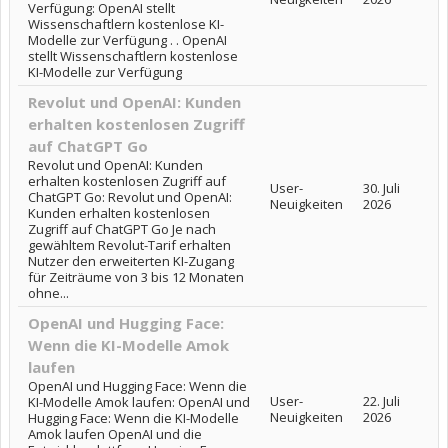
Verfügung: OpenAI stellt
Wissenschaftlern kostenlose KI-
Modelle zur Verfügung . . OpenAI
stellt Wissenschaftlern kostenlose
KI-Modelle zur Verfügung
Revolut und OpenAI: Kunden
erhalten kostenlosen Zugriff
auf ChatGPT Go
Revolut und OpenAI: Kunden
erhalten kostenlosen Zugriff auf
User-
30. Juli
ChatGPT Go: Revolut und OpenAI:
Neuigkeiten
2026
Kunden erhalten kostenlosen
Zugriff auf ChatGPT Go Je nach
gewähltem Revolut-Tarif erhalten
Nutzer den erweiterten KI-Zugang
für Zeiträume von 3 bis 12 Monaten
ohne...
OpenAI und Hugging Face:
Wenn die KI-Modelle Amok
laufen
OpenAI und Hugging Face: Wenn die
User-
22. Juli
KI-Modelle Amok laufen: OpenAI und
Neuigkeiten
2026
Hugging Face: Wenn die KI-Modelle
Amok laufen OpenAI und die