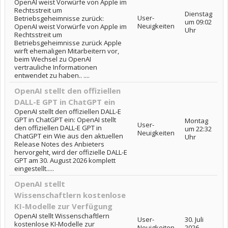
OpenAI weist Vorwürfe von Apple im
Rechtsstreit um
Dienstag
User-
Betriebsgeheimnisse zurück:
um 09:02
Neuigkeiten
OpenAI weist Vorwürfe von Apple im
Uhr
Rechtsstreit um
Betriebsgeheimnisse zurück Apple
wirft ehemaligen Mitarbeitern vor,
beim Wechsel zu OpenAI
vertrauliche Informationen
entwendet zu haben.. ....
OpenAI stellt den offiziellen
DALL-E GPT in ChatGPT ein
OpenAI stellt den offiziellen DALL-E
GPT in ChatGPT ein: OpenAI stellt
Montag
User-
den offiziellen DALL-E GPT in
um 22:32
Neuigkeiten
ChatGPT ein Wie aus den aktuellen
Uhr
Release Notes des Anbieters
hervorgeht, wird der offizielle DALL-E
GPT am 30. August 2026 komplett
eingestellt.....
OpenAI stellt
Wissenschaftlern kostenlose
KI-Modelle zur Verfügung
OpenAI stellt Wissenschaftlern
User-
30. Juli
kostenlose KI-Modelle zur
Neuigkeiten
2026