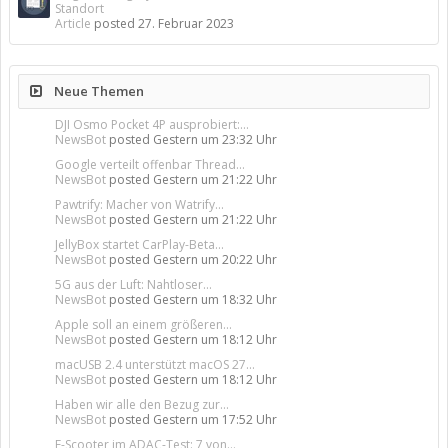
Standort
Article
posted
27. Februar 2023
Neue Themen
DJI Osmo Pocket 4P ausprobiert:...
NewsBot
posted
Gestern um 23:32 Uhr
Google verteilt offenbar Thread...
NewsBot
posted
Gestern um 21:22 Uhr
Pawtrify: Macher von Watrify...
NewsBot
posted
Gestern um 21:22 Uhr
JellyBox startet CarPlay-Beta...
NewsBot
posted
Gestern um 20:22 Uhr
5G aus der Luft: Nahtloser...
NewsBot
posted
Gestern um 18:32 Uhr
Apple soll an einem größeren...
NewsBot
posted
Gestern um 18:12 Uhr
macUSB 2.4 unterstützt macOS 27...
NewsBot
posted
Gestern um 18:12 Uhr
Haben wir alle den Bezug zur...
NewsBot
posted
Gestern um 17:52 Uhr
E-Scooter im ADAC-Test: 7 von...