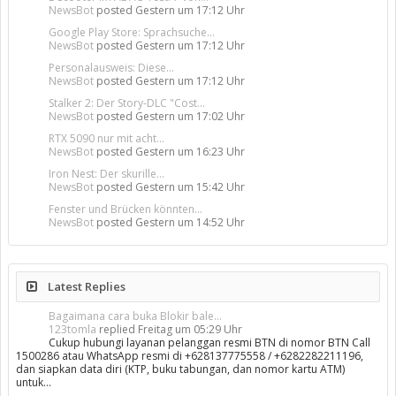
NewsBot
posted
Gestern um 17:12 Uhr
Google Play Store: Sprachsuche...
NewsBot
posted
Gestern um 17:12 Uhr
Personalausweis: Diese...
NewsBot
posted
Gestern um 17:12 Uhr
Stalker 2: Der Story-DLC "Cost...
NewsBot
posted
Gestern um 17:02 Uhr
RTX 5090 nur mit acht...
NewsBot
posted
Gestern um 16:23 Uhr
Iron Nest: Der skurille...
NewsBot
posted
Gestern um 15:42 Uhr
Fenster und Brücken könnten...
NewsBot
posted
Gestern um 14:52 Uhr
Latest Replies
Bagaimana cara buka Blokir bale...
123tomla
replied
Freitag um 05:29 Uhr
Cukup hubungi layanan pelanggan resmi BTN di nomor BTN Call
1500286 atau WhatsApp resmi di +628137775558 / +6282282211196,
dan siapkan data diri (KTP, buku tabungan, dan nomor kartu ATM)
untuk…