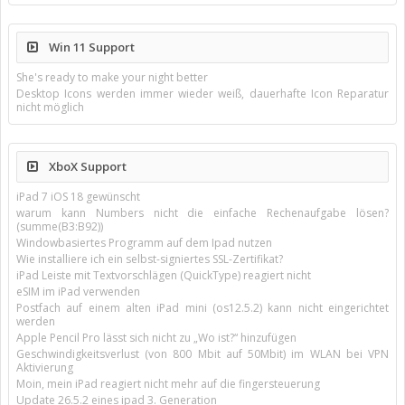
Win 11 Support
She's ready to make your night better
Desktop Icons werden immer wieder weiß, dauerhafte Icon Reparatur
nicht möglich
XboX Support
iPad 7 iOS 18 gewünscht
warum kann Numbers nicht die einfache Rechenaufgabe lösen?
(summe(B3:B92))
Windowbasiertes Programm auf dem Ipad nutzen
Wie installiere ich ein selbst-signiertes SSL-Zertifikat?
iPad Leiste mit Textvorschlägen (QuickType) reagiert nicht
eSIM im iPad verwenden
Postfach auf einem alten iPad mini (os12.5.2) kann nicht eingerichtet
werden
Apple Pencil Pro lässt sich nicht zu „Wo ist?“ hinzufügen
Geschwindigkeitsverlust (von 800 Mbit auf 50Mbit) im WLAN bei VPN
Aktivierung
Moin, mein iPad reagiert nicht mehr auf die fingersteuerung
Update 26.5.2 eines ipad 3. Generation