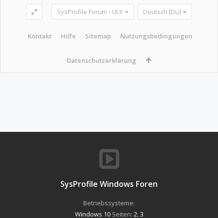
SysProfile Forum - UI.X
Deutsch [Du]
Kontakt
Hilfe
Sitemap
Nutzungsbedingungen
Datenschutzerklärung
SysProfile Windows Foren
Betriebssysteme:
Windows 10
Seiten:
2
,
3