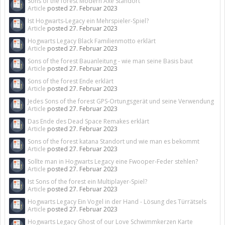
Sons of the forest Modern Axe Standort
Article
posted
27. Februar 2023
Ist Hogwarts-Legacy ein Mehrspieler-Spiel?
Article
posted
27. Februar 2023
Hogwarts Legacy Black Familienmotto erklärt
Article
posted
27. Februar 2023
Sons of the forest Bauanleitung - wie man seine Basis baut
Article
posted
27. Februar 2023
Sons of the forest Ende erklärt
Article
posted
27. Februar 2023
Jedes Sons of the forest GPS-Ortungsgerät und seine Verwendung
Article
posted
27. Februar 2023
Das Ende des Dead Space Remakes erklärt
Article
posted
27. Februar 2023
Sons of the forest katana Standort und wie man es bekommt
Article
posted
27. Februar 2023
Sollte man in Hogwarts Legacy eine Fwooper-Feder stehlen?
Article
posted
27. Februar 2023
Ist Sons of the forest ein Multiplayer-Spiel?
Article
posted
27. Februar 2023
Hogwarts Legacy Ein Vogel in der Hand - Lösung des Türrätsels
Article
posted
27. Februar 2023
Hogwarts Legacy Ghost of our Love Schwimmkerzen Karte