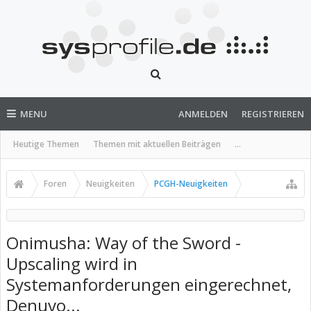
MENU
ANMELDEN
REGISTRIEREN
Heutige Themen
Themen mit aktuellen Beiträgen
...
Foren
Neuigkeiten
PCGH-Neuigkeiten
Onimusha: Way of the Sword -
Upscaling wird in
Systemanforderungen eingerechnet,
Denuvo...