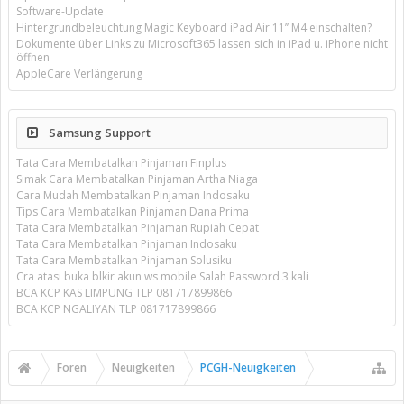
Software-Update
Hintergrundbeleuchtung Magic Keyboard iPad Air 11’’ M4 einschalten?
Dokumente über Links zu Microsoft365 lassen sich in iPad u. iPhone nicht
öffnen
AppleCare Verlängerung
Samsung Support
Tata Cara Membatalkan Pinjaman Finplus
Simak Cara Membatalkan Pinjaman Artha Niaga
Cara Mudah Membatalkan Pinjaman Indosaku
Tips Cara Membatalkan Pinjaman Dana Prima
Tata Cara Membatalkan Pinjaman Rupiah Cepat
Tata Cara Membatalkan Pinjaman Indosaku
Tata Cara Membatalkan Pinjaman Solusiku
Cra atasi buka blkir akun ws mobile Salah Password 3 kali
BCA KCP KAS LIMPUNG TLP 081717899866
BCA KCP NGALIYAN TLP 081717899866
Foren
Neuigkeiten
PCGH-Neuigkeiten