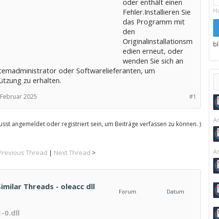
oder enthält einen
H
Fehler.Installieren Sie
das Programm mit
den
Originalinstallationsm
b
edien erneut, oder
wenden Sie sich an
temadministrator oder Softwarelieferanten, um
ützung zu erhalten.
 Februar 2025
#1
Ar
sst angemeldet oder registriert sein, um Beiträge verfassen zu können. )
Ar
Previous Thread
|
Next Thread
>
imilar Threads - oleacc dll
Forum
Datum
-0.dll