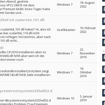
 GUten Abend, geehrte
18. August
Windows 7
Sony VPCL13M1E mit dem
2022
 Premium 64 Bit. Eines Tages habe
 mit Geräte und...
(Weil ich cudart64_101.dll
10. Februar
 cudart64_101.dll habe)?: Hi, also ich
Grafikkarten
2022
 das cudart64_110.dll nicht
im richtigen Verzeichnis, aber nach
1.dll nicht...
hlt
22.
Ar
wollte C# 2010 installieren aber es
Windows 7
November
lr0400.dll fehlt aber wen ich die
2019
s dort immer noch
16.
redistx86 installiert,trotzdem zeigt
Windows 7
Oktober
IME140.dll fehlt, bitte installieren.
2019
ystemrootsystem32Shell32.d
5. Januar
Windows 10
2019
ame=@systemrootsystem32Shell32.d
be folgendes Problem (?) auf meinem