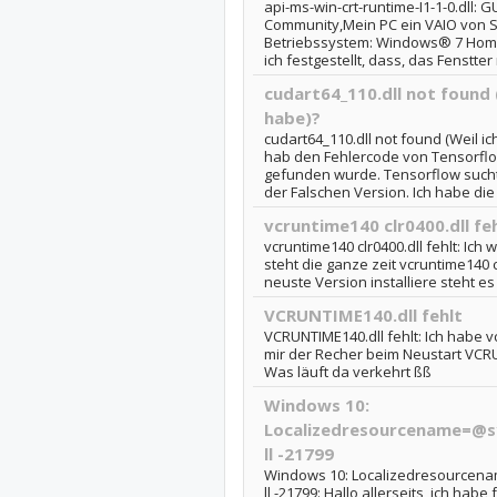
api-ms-win-crt-runtime-I1-1-0.dll:
Community,Mein PC ein VAIO von 
Betriebssystem: Windows® 7 Home
ich festgestellt, dass, das Fenstter
cudart64_110.dll not found 
habe)?
cudart64_110.dll not found (Weil ich
hab den Fehlercode von Tensorflow
gefunden wurde. Tensorflow sucht 
der Falschen Version. Ich habe die 10
vcruntime140 clr0400.dll fe
vcruntime140 clr0400.dll fehlt: Ich 
steht die ganze zeit vcruntime140 c
neuste Version installiere steht e
VCRUNTIME140.dll fehlt
VCRUNTIME140.dll fehlt: Ich habe vc
mir der Recher beim Neustart VCRUNT
Was läuft da verkehrt ßß
Windows 10:
Localizedresourcename=@s
ll -21799
Windows 10: Localizedresourcen
ll -21799: Hallo allerseits, ich ha