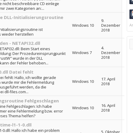
e nicht beschreibbare CD einlege
mir zwei Kategorien an:...
e DLL-Initialisierungsroutine
9.
Windows 10
Dezember
Ar
itialisierungsroutine ist
2018
s wieder herstellen
den - NETAPI32.dll
4.
TAPI32.dll: Beim Start eines
Windows 7
Dezember
eldung: Der Prozedureinsprungpunkt
2018
stW" wurde in der DLL
 kann der Fehler behoben...
ll Datei fehlt
 fehlt: Hallo, ich wollte gerade
17. April
Windows 10
 wurde mir die Fehlermeldung
2018
ausgeführt werden, da die
 dll-files.com...
rungsroutine Fehlgeschlagen
16. April
utine Fehlgeschlagen: Ich habe
Windows 10
2018
mer eine Fehlermeldung bzw. error
eses Thema helfen?
ime-l1-1-0.dll
-0.dll: Hallo ich habe ein problem
5. Oktober