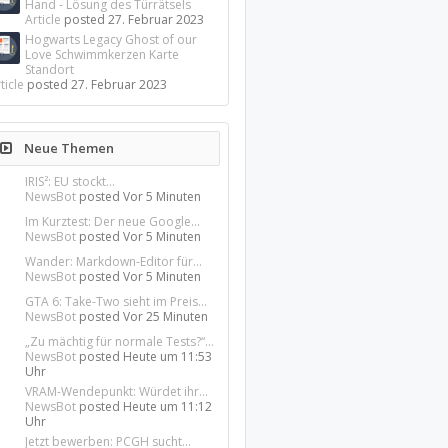
Hand - Lösung des Türrätsels
Article
posted
27. Februar 2023
Hogwarts Legacy Ghost of our
Love Schwimmkerzen Karte
Standort
ticle
posted
27. Februar 2023
Neue Themen
IRIS²: EU stockt...
NewsBot
posted
Vor 5 Minuten
Im Kurztest: Der neue Google...
NewsBot
posted
Vor 5 Minuten
Wander: Markdown-Editor für...
NewsBot
posted
Vor 5 Minuten
GTA 6: Take-Two sieht im Preis...
NewsBot
posted
Vor 25 Minuten
„Zu mächtig für normale Tests?“...
NewsBot
posted
Heute um 11:53
Uhr
VRAM-Wendepunkt: Würdet ihr...
NewsBot
posted
Heute um 11:12
Uhr
Jetzt bewerben: PCGH sucht...