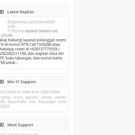
Latest Replies
Bagaimana cara buka Blokir
bale...
123tomla
replied
Gestern um
5:29 Uhr
ukup hubungi layanan pelanggan resmi
TN di nomor BTN Call 1500286 atau
hatsApp resmi di +628137775558 /
6282282211196, dan siapkan data diri
KTP, buku tabungan, dan nomor kartu
TM) untuk…
Win 11 Support
e's ready to make your night better
esktop Icons werden immer wieder
eiß, dauerhafte Icon Reparatur nicht
öglich
XboX Support
Pad 7 iOS 18 gewünscht