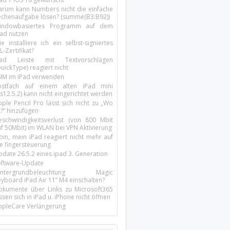
arum kann Numbers nicht die einfache
echenaufgabe lösen? (summe(B3:B92))
indowbasiertes Programm auf dem
pad nutzen
e installiere ich ein selbst-signiertes
L-Zertifikat?
Pad Leiste mit Textvorschlägen
uickType) reagiert nicht
SIM im iPad verwenden
ostfach auf einem alten iPad mini
s12.5.2) kann nicht eingerichtet werden
ple Pencil Pro lässt sich nicht zu „Wo
t?“ hinzufügen
eschwindigkeitsverlust (von 800 Mbit
uf 50Mbit) im WLAN bei VPN Aktivierung
oin, mein iPad reagiert nicht mehr auf
ie fingersteuerung
pdate 26.5.2 eines ipad 3. Generation
oftware-Update
intergrundbeleuchtung Magic
yboard iPad Air 11’’ M4 einschalten?
okumente über Links zu Microsoft365
ssen sich in iPad u. iPhone nicht öffnen
ppleCare Verlängerung