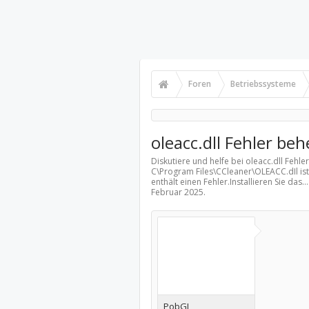
Foren
Betriebssysteme
oleacc.dll Fehler be
Diskutiere und helfe bei oleacc.dll Fehl
C\Program Files\CCleaner\OLEACC.dIl is
enthält einen Fehler.Installieren Sie das
Februar 2025
.
PobGL