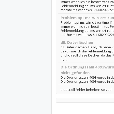
immer wenn ich ein bestimmtes P
Fehlermeldung api-ms-win-crt-runt
möchte mit windows 6.1-KB2999226-
Problem api-ms-win-crt-runt
Problem api-ms-win-crt-runtime-l1-1
immer wenn ich ein bestimmtes P
Fehlermeldung api-ms-win-crt-runt
möchte mit windows 6.1-KB2999226-
dll. Datei löschen
dll. Datei löschen: Hallo, ich habe
bekomme ich die Fehlermeldung das
und ich soll diese löschen da das
nur...
Die Ordnungszahl 4093wurde
nicht gefunden.
Die Ordnungszahl 4093wurde in der
Die Ordnungszahl 4093wurde in der
oleacc.dll Fehler beheben solved