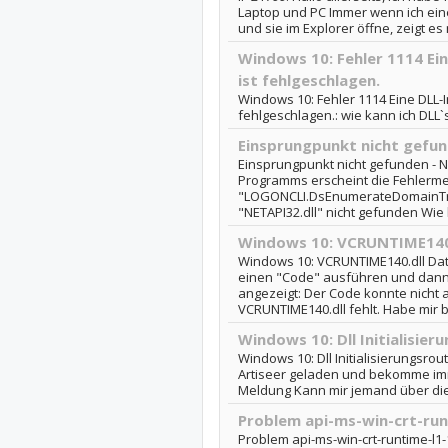
Laptop und PC Immer wenn ich ein
und sie im Explorer öffne, zeigt es 
Windows 10: Fehler 1114 Ein
ist fehlgeschlagen.
Windows 10: Fehler 1114 Eine DLL-In
fehlgeschlagen.: wie kann ich DLL`
Einsprungpunkt nicht gefun
Einsprungpunkt nicht gefunden - NE
Programms erscheint die Fehlerm
"LOGONCLI.DsEnumerateDomainTru
"NETAPI32.dll" nicht gefunden Wie
Windows 10: VCRUNTIME140.d
Windows 10: VCRUNTIME140.dll Datei
einen "Code" ausführen und dann
angezeigt: Der Code konnte nicht 
VCRUNTIME140.dll fehlt. Habe mir bei
Windows 10: Dll Initialisie
Windows 10: Dll Initialisierungsro
Artiseer geladen und bekomme im
Meldung Kann mir jemand über di
Problem api-ms-win-crt-runt
Problem api-ms-win-crt-runtime-l1-1