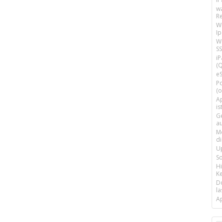
w
R
W
I
Wi
SS
i
(Q
e
P
(o
Ap
is
G
a
M
d
U
S
H
Ke
D
la
A