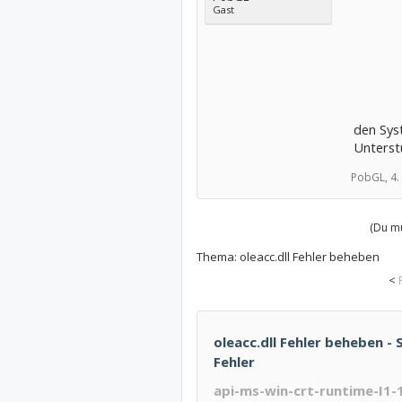
Gast
den Sys
Unterst
PobGL,
4.
(Du mu
Thema:
oleacc.dll Fehler beheben
<
oleacc.dll Fehler beheben - S
Fehler
api-ms-win-crt-runtime-I1-1