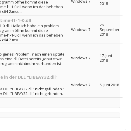
Windows 7
rogramm öffne kommt diese
2018
ime-l1-1-0.dll wenn ich das beheben
x64-2.msu...
ime-l1-1-0.dll
26.
-0.dll: Hallo ich habe ein problem
Windows 7
September
rogramm öffne kommt diese
2018
ime-l1-1-0.dll wenn ich das beheben
x64-2.msu...
 volgenes Problem , nach einen uptate
17. Juni
Windows 7
 eine dll Datei bereits genutzt wir
2018
 Programm nichtmehr vorhanden ist-
 in der DLL "LIBEAY32.dll"
Windows 7
5. Juni 2018
 DLL "LIBEAY32.dll" nicht gefunden.:
 DLL "LIBEAY32.dll" nicht gefunden.