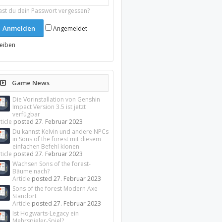
ast du dein Passwort vergessen?
Angemeldet
leiben
Game News
Die Vorinstallation von Genshin
Impact Version 3.5 ist jetzt
verfügbar
ticle
posted
27. Februar 2023
Du kannst Kelvin und andere NPCs
in Sons of the forest mit diesem
einfachen Befehl klonen
ticle
posted
27. Februar 2023
Wachsen Sons of the forest-
Bäume nach?
Article
posted
27. Februar 2023
Sons of the forest Modern Axe
Standort
Article
posted
27. Februar 2023
Ist Hogwarts-Legacy ein
Mehrspieler-Spiel?