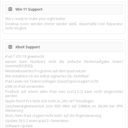
Win 11 Support
She's ready to make your night better
Desktop Icons werden immer wieder weiß, dauerhafte Icon Reparatur
nicht möglich
XboX Support
iPad 7 iOS 18 gewünscht
warum kann Numbers nicht die einfache Rechenaufgabe lösen?
(summe(B3:B92))
Windowbasiertes Programm auf dem Ipad nutzen
Wie installiere ich ein selbst-signiertes SSL-Zertifikat?
iPad Leiste mit Textvorschlägen (QuickType) reagiert nicht
eSIM im iPad verwenden
Postfach auf einem alten iPad mini (os12.5.2) kann nicht eingerichtet
werden
Apple Pencil Pro lässt sich nicht zu „Wo ist?“ hinzufügen
Geschwindigkeitsverlust (von 800 Mbit auf 50Mbit) im WLAN bei VPN
Aktivierung
Moin, mein iPad reagiert nicht mehr auf die fingersteuerung
Update 26.5.2 eines ipad 3. Generation
Software-Update