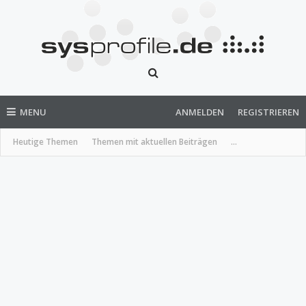
MENU
ANMELDEN
REGISTRIEREN
Heutige Themen
Themen mit aktuellen Beiträgen
...