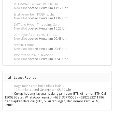
VRAM-Wendepunkt: Würdet ihr...
NewsBot
posted
Heute um 11:12 Uhr
Jetzt bewerben: PCGH sucht...
NewsBot
posted
Heute um 11:02 Uhr
SMT und Hyper-Threading: So...
NewsBot
posted
Heute um 10:22 Uhr
22 GiByte für circa 460 Euro:...
NewsBot
posted
Heute um 09:43 Uhr
Starlink räumt...
NewsBot
posted
Heute um 09:43 Uhr
Wohntrend 2026: FlexiSpot...
NewsBot
posted
Heute um 09:43 Uhr
Latest Replies
Bagaimana cara buka Blokir bale...
123tomla
replied
Gestern um 05:29 Uhr
Cukup hubungi layanan pelanggan resmi BTN di nomor BTN Call
1500286 atau WhatsApp resmi di +628137775558 / +6282282211196,
dan siapkan data diri (KTP, buku tabungan, dan nomor kartu ATM)
untuk…