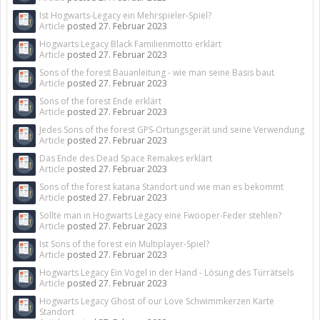
Ist Hogwarts-Legacy ein Mehrspieler-Spiel?
Article
posted
27. Februar 2023
Hogwarts Legacy Black Familienmotto erklärt
Article
posted
27. Februar 2023
Sons of the forest Bauanleitung - wie man seine Basis baut
Article
posted
27. Februar 2023
Sons of the forest Ende erklärt
Article
posted
27. Februar 2023
Jedes Sons of the forest GPS-Ortungsgerät und seine Verwendung
Article
posted
27. Februar 2023
Das Ende des Dead Space Remakes erklärt
Article
posted
27. Februar 2023
Sons of the forest katana Standort und wie man es bekommt
Article
posted
27. Februar 2023
Sollte man in Hogwarts Legacy eine Fwooper-Feder stehlen?
Article
posted
27. Februar 2023
Ist Sons of the forest ein Multiplayer-Spiel?
Article
posted
27. Februar 2023
Hogwarts Legacy Ein Vogel in der Hand - Lösung des Türrätsels
Article
posted
27. Februar 2023
Hogwarts Legacy Ghost of our Love Schwimmkerzen Karte
Standort