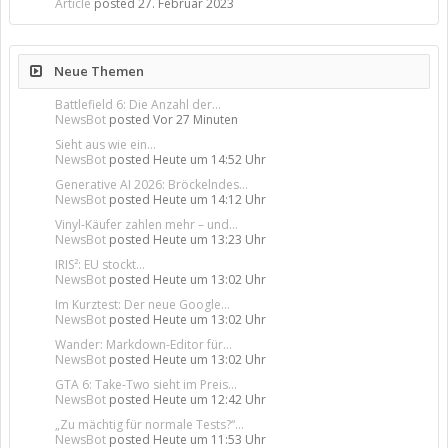
Article
posted
27. Februar 2023
Neue Themen
Battlefield 6: Die Anzahl der...
NewsBot
posted
Vor 27 Minuten
Sieht aus wie ein...
NewsBot
posted
Heute um 14:52 Uhr
Generative AI 2026: Bröckelndes...
NewsBot
posted
Heute um 14:12 Uhr
Vinyl-Käufer zahlen mehr – und...
NewsBot
posted
Heute um 13:23 Uhr
IRIS²: EU stockt...
NewsBot
posted
Heute um 13:02 Uhr
Im Kurztest: Der neue Google...
NewsBot
posted
Heute um 13:02 Uhr
Wander: Markdown-Editor für...
NewsBot
posted
Heute um 13:02 Uhr
GTA 6: Take-Two sieht im Preis...
NewsBot
posted
Heute um 12:42 Uhr
„Zu mächtig für normale Tests?“...
NewsBot
posted
Heute um 11:53 Uhr