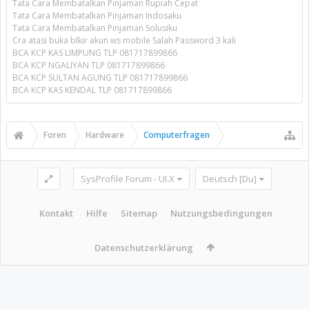
Tata Cara Membatalkan Pinjaman Rupiah Cepat
Tata Cara Membatalkan Pinjaman Indosaku
Tata Cara Membatalkan Pinjaman Solusiku
Cra atasi buka blkir akun ws mobile Salah Password 3 kali
BCA KCP KAS LIMPUNG TLP 081717899866
BCA KCP NGALIYAN TLP 081717899866
BCA KCP SULTAN AGUNG TLP 081717899866
BCA KCP KAS KENDAL TLP 081717899866
Foren
Hardware
Computerfragen
SysProfile Forum - UI.X
Deutsch [Du]
Kontakt
Hilfe
Sitemap
Nutzungsbedingungen
Datenschutzerklärung