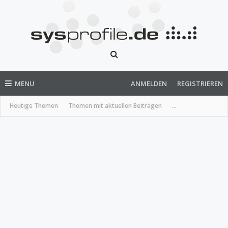
MENU
ANMELDEN
REGISTRIEREN
Heutige Themen
Themen mit aktuellen Beiträgen
...