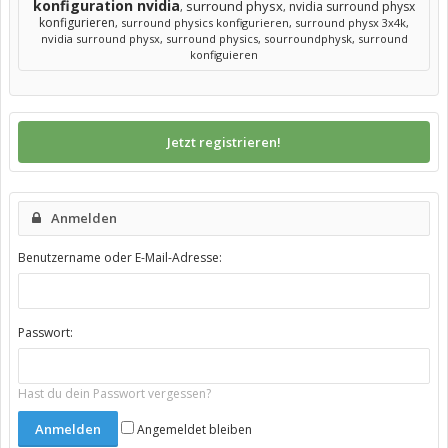
konfiguration nvidia
surround physx
nvidia surround physx
,
,
konfigurieren
,
surround physics konfigurieren
,
surround physx 3x4k
,
nvidia surround physx
,
surround physics
,
sourroundphysk
,
surround
konfiguieren
Jetzt registrieren!
Anmelden
Benutzername oder E-Mail-Adresse:
Passwort:
Hast du dein Passwort vergessen?
Angemeldet bleiben