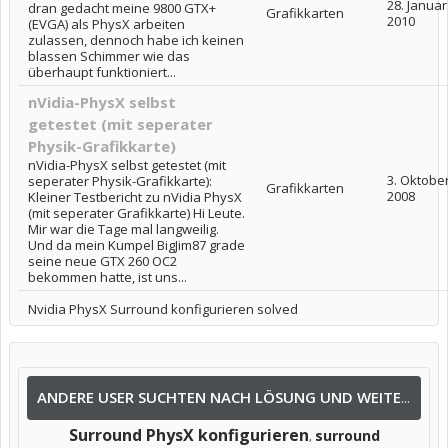
28. Januar
dran gedacht meine 9800 GTX+
Grafikkarten
2010
(EVGA) als PhysX arbeiten
zulassen, dennoch habe ich keinen
blassen Schimmer wie das
überhaupt funktioniert...
nVidia-PhysX selbst
getestet (mit seperater
Physik-Grafikkarte)
nVidia-PhysX selbst getestet (mit
3. Oktobe
seperater Physik-Grafikkarte):
Grafikkarten
2008
Kleiner Testbericht zu nVidia PhysX
(mit seperater Grafikkarte) Hi Leute.
Mir war die Tage mal langweilig.
Und da mein Kumpel BigJim87 grade
seine neue GTX 260 OC2
bekommen hatte, ist uns...
Nvidia PhysX Surround konfigurieren solved
ANDERE USER SUCHTEN NACH LÖSUNG UND WEITEREN INFOS NACH:
Surround PhysX konfigurieren
surround
,