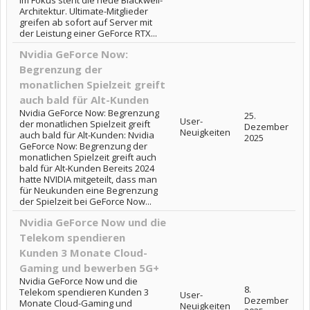
Im Fokus steht die neue Blackwell-
Architektur. Ultimate-Mitglieder
greifen ab sofort auf Server mit
der Leistung einer GeForce RTX...
Nvidia GeForce Now:
Begrenzung der
monatlichen Spielzeit greift
auch bald für Alt-Kunden
Nvidia GeForce Now: Begrenzung
25.
User-
der monatlichen Spielzeit greift
Dezember
Neuigkeiten
auch bald für Alt-Kunden: Nvidia
2025
GeForce Now: Begrenzung der
monatlichen Spielzeit greift auch
bald für Alt-Kunden Bereits 2024
hatte NVIDIA mitgeteilt, dass man
für Neukunden eine Begrenzung
der Spielzeit bei GeForce Now...
Nvidia GeForce Now und die
Telekom spendieren
Kunden 3 Monate Cloud-
Gaming und bewerben 5G+
Nvidia GeForce Now und die
8.
Telekom spendieren Kunden 3
User-
Dezember
Monate Cloud-Gaming und
Neuigkeiten