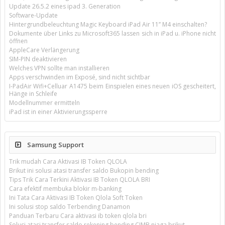
Update 26.5.2 eines ipad 3. Generation
Software-Update
Hintergrundbeleuchtung Magic Keyboard iPad Air 11’’ M4 einschalten?
Dokumente über Links zu Microsoft365 lassen sich in iPad u. iPhone nicht
öffnen
AppleCare Verlängerung
SIM-PIN deaktivieren
Welches VPN sollte man installieren
Apps verschwinden im Exposé, sind nicht sichtbar
I-PadAir Wifi+Celluar A1475 beim Einspielen eines neuen iOS gescheitert,
Hänge in Schleife
Modellnummer ermitteln
iPad ist in einer Aktivierungssperre
Samsung Support
Trik mudah Cara Aktivasi IB Token QLOLA
Brikut ini solusi atasi transfer saldo Bukopin bending
Tips Trik Cara Terkini Aktivasi IB Token QLOLA BRI
Cara efektif membuka blokir m-banking
Ini Tata Cara Aktivasi IB Token Qlola Soft Token
Ini solusi stop saldo Terbending Danamon
Panduan Terbaru Cara aktivasi ib token qlola bri
Solusi atasi transfer saldo rekening bending CIMB niaga brikut