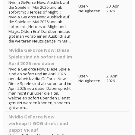
Nvidia GeForce Now: Ausblick auf
User-
30. April
die Spiele im Mai 2026 und ab
Neuigkeiten
2026
sofort mit „Heroes of Might...:
Nvidia GeForce Now: Ausblick auf
die Spiele im Mai 2026 und ab
sofort mit „Heroes of Might and
Magic: Olden Era“ Darüber hinaus
gibt man vorab einen Ausblick auf
die weiteren Neuzugänge im Mai...
Nvidia GeForce Now: Diese
Spiele sind ab sofort und im
April 2026 neu dabei
Nvidia GeForce Now: Diese Spiele
sind ab sofort und im April 2026
User-
2. April
neu dabei: Nvidia GeForce Now:
Neuigkeiten
2026
Diese Spiele sind ab sofort und im
April 2026 neu dabei Dabei spricht
man nicht nur über die Titel,
welche ab sofort über den Dienst
genutzt werden können, sondern
gibt auch...
Nvidia GeForce Now
verknüpft GOG direkt und
peppt VR auf