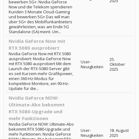
2025
bewerben 5G+: Nvidia GeForce
Now und die Telekom spendieren
Kunden 3 Monate Cloud-Gaming
und bewerben 5G+ Das will man
über 5G+ des Mobilfunkanbieters
gewährleisten, was am Ende 5G
Standalone (SA) meint. Um...
Nvidia GeForce Now mit
RTX 5080 ausprobiert
Nvidia GeForce Now mit RTX 5080
ausprobiert: Nvidia GeForce Now
25.
User-
mit RTX 5080 ausprobiert Mit dem
Oktober
Neuigkeiten
Launch der RTX-5080-Server gibt
2025
es seit Kurzem mehr Grafikpower,
einen 360-Hz-Modus für
kompetitive Monitore, ein 90-Hz-
Update für die...
Nvidia GeForce NOW:
Ultimate-Abo bekommt
RTX 5080-Upgrade und
mehr Funktionen
Nvidia GeForce NOW: Ultimate-Abo
bekommt RTX 5080-Upgrade und
User-
18. August
mehr Funktionen: Nvidia GeForce
Neuigkeiten
2025