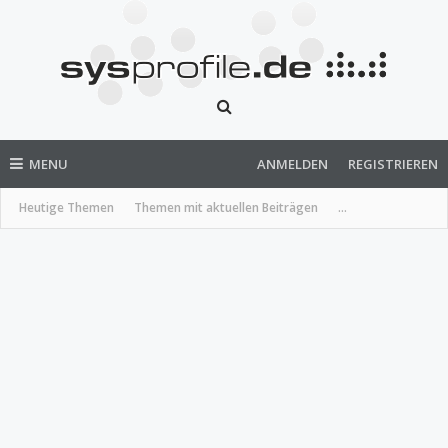
MENU
ANMELDEN
REGISTRIEREN
Heutige Themen
Themen mit aktuellen Beiträgen
...