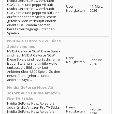
Nvidia GeForce Now verknüpft
GOG direkt und peppt VR auf:
User-
11. März
Nvidia GeForce Now verknüpft
Neuigkeiten
2026
GOG direkt und peppt VR auf Eine
dürfte besonders vielen Lesern
gefallen: Man verknüpft endlich
direkt GOG. Zudem hat man
bereits Neuzugänge unter den
Spielen...
NVIDIA GeForce NOW: Diese
Spiele sind neu
NVIDIA GeForce NOW: Diese Spiele
sind neu: NVIDIA GeForce NOW:
19.
User-
Diese Spiele sind neu Sechs Jahre
Februar
Neuigkeiten
ist der Start nun her, mittlerweile
2026
umfasst die Bibliothek laut
Anbieter über 4.500 Spiele. Zu den
neuen Titeln gehören unter
anderem Styx:...
Nvidia GeForce Now: Ab
sofort auch für die Amazon
Fire TV Sticks
Nvidia GeForce Now: Ab sofort
13.
User-
auch für die Amazon Fire TV Sticks:
Februar
Neuigkeiten
Nvidia GeForce Now: Ab sofort
2026