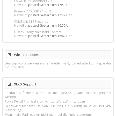
EA will laut Bloomberg 700...
NewsBot
posted
Gestern um 17:53 Uhr
Ryzen 7 7700X3D - 1 vs. 2...
NewsBot
posted
Gestern um 17:22 Uhr
CXMT mit 716 Prozent...
NewsBot
posted
Gestern um 16:52 Uhr
Disney+ zeigt euch bald Content...
NewsBot
posted
Gestern um 16:42 Uhr
Win 11 Support
Desktop Icons werden immer wieder weiß, dauerhafte Icon Reparatur
nicht möglich
XboX Support
Postfach auf einem alten iPad mini (os12.5.2) kann nicht eingerichtet
werden
Apple Pencil Pro lässt sich nicht zu „Wo ist?“ hinzufügen
Geschwindigkeitsverlust (von 800 Mbit auf 50Mbit) im WLAN bei VPN
Aktivierung
Moin, mein iPad reagiert nicht mehr auf die fingersteuerung