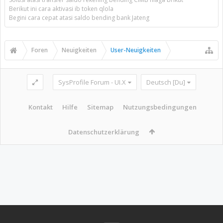
Berikut ini cara aktivasi ib token qlola
Begini cara cepat atasi saldo bending bank Jateng
Foren
Neuigkeiten
User-Neuigkeiten
SysProfile Forum - UI.X
Deutsch [Du]
Kontakt
Hilfe
Sitemap
Nutzungsbedingungen
Datenschutzerklärung