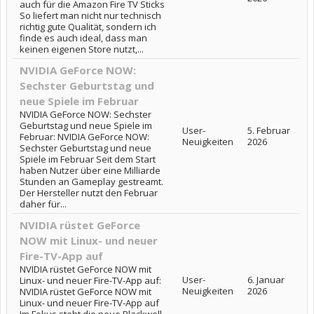
auch für die Amazon Fire TV Sticks
So liefert man nicht nur technisch
richtig gute Qualität, sondern ich
finde es auch ideal, dass man
keinen eigenen Store nutzt,...
NVIDIA GeForce NOW:
Sechster Geburtstag und
neue Spiele im Februar
NVIDIA GeForce NOW: Sechster
Geburtstag und neue Spiele im
User-
5. Februar
Februar: NVIDIA GeForce NOW:
Neuigkeiten
2026
Sechster Geburtstag und neue
Spiele im Februar Seit dem Start
haben Nutzer über eine Milliarde
Stunden an Gameplay gestreamt.
Der Hersteller nutzt den Februar
daher für...
NVIDIA rüstet GeForce
NOW mit Linux- und neuer
Fire-TV-App auf
NVIDIA rüstet GeForce NOW mit
User-
6. Januar
Linux- und neuer Fire-TV-App auf:
Neuigkeiten
2026
NVIDIA rüstet GeForce NOW mit
Linux- und neuer Fire-TV-App auf