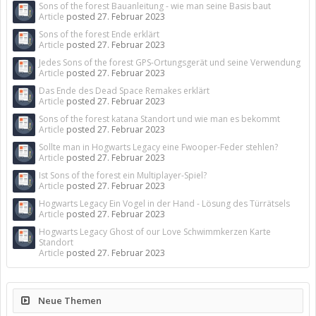
Sons of the forest Bauanleitung - wie man seine Basis baut
Article
posted
27. Februar 2023
Sons of the forest Ende erklärt
Article
posted
27. Februar 2023
Jedes Sons of the forest GPS-Ortungsgerät und seine Verwendung
Article
posted
27. Februar 2023
Das Ende des Dead Space Remakes erklärt
Article
posted
27. Februar 2023
Sons of the forest katana Standort und wie man es bekommt
Article
posted
27. Februar 2023
Sollte man in Hogwarts Legacy eine Fwooper-Feder stehlen?
Article
posted
27. Februar 2023
Ist Sons of the forest ein Multiplayer-Spiel?
Article
posted
27. Februar 2023
Hogwarts Legacy Ein Vogel in der Hand - Lösung des Türrätsels
Article
posted
27. Februar 2023
Hogwarts Legacy Ghost of our Love Schwimmkerzen Karte
Standort
Article
posted
27. Februar 2023
Neue Themen