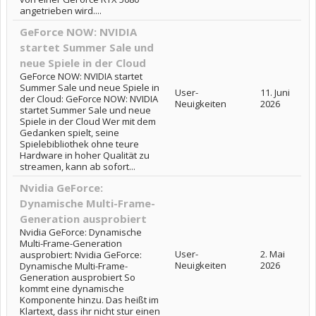
angetrieben wird....
GeForce NOW: NVIDIA
startet Summer Sale und
neue Spiele in der Cloud
GeForce NOW: NVIDIA startet
Summer Sale und neue Spiele in
User-
11. Juni
der Cloud: GeForce NOW: NVIDIA
Neuigkeiten
2026
startet Summer Sale und neue
Spiele in der Cloud Wer mit dem
Gedanken spielt, seine
Spielebibliothek ohne teure
Hardware in hoher Qualität zu
streamen, kann ab sofort...
Nvidia GeForce:
Dynamische Multi-Frame-
Generation ausprobiert
Nvidia GeForce: Dynamische
Multi-Frame-Generation
User-
2. Mai
ausprobiert: Nvidia GeForce:
Neuigkeiten
2026
Dynamische Multi-Frame-
Generation ausprobiert So
kommt eine dynamische
Komponente hinzu. Das heißt im
Klartext, dass ihr nicht stur einen