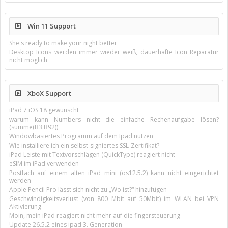
Win 11 Support
She's ready to make your night better
Desktop Icons werden immer wieder weiß, dauerhafte Icon Reparatur
nicht möglich
XboX Support
iPad 7 iOS 18 gewünscht
warum kann Numbers nicht die einfache Rechenaufgabe lösen?
(summe(B3:B92))
Windowbasiertes Programm auf dem Ipad nutzen
Wie installiere ich ein selbst-signiertes SSL-Zertifikat?
iPad Leiste mit Textvorschlägen (QuickType) reagiert nicht
eSIM im iPad verwenden
Postfach auf einem alten iPad mini (os12.5.2) kann nicht eingerichtet
werden
Apple Pencil Pro lässt sich nicht zu „Wo ist?“ hinzufügen
Geschwindigkeitsverlust (von 800 Mbit auf 50Mbit) im WLAN bei VPN
Aktivierung
Moin, mein iPad reagiert nicht mehr auf die fingersteuerung
Update 26.5.2 eines ipad 3. Generation