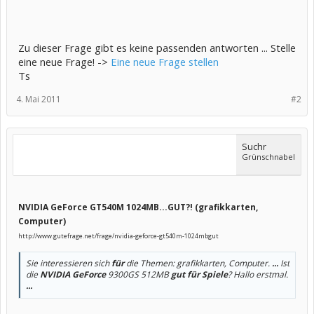
Zu dieser Frage gibt es keine passenden antworten ... Stelle
eine neue Frage! ->
Eine neue Frage stellen
Ts
4. Mai 2011
#2
Suchr
Grünschnabel
NVIDIA GeForce GT540M 1024MB...GUT?! (grafikkarten,
Computer)
http://www.gutefrage.net/frage/nvidia-geforce-gt540m-1024mbgut
Sie interessieren sich
für
die Themen: grafikkarten, Computer.
...
Ist
die
NVIDIA GeForce
9300GS 512MB
gut für Spiele
? Hallo erstmal.
...