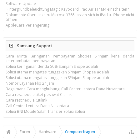
Software-Update
Hintergrundbeleuchtung Magic Keyboard iPad Air 11’’ M4 einschalten?
Dokumente über Links zu Microsoft365 lassen sich in iPad u. iPhone nicht
öffnen
AppleCare Verlängerung
Samsung Support
Cara Minta Keringanan Pembayaran Shopee SPinjam kena denda
keterlambatan pembayaran
Solusi keringanan denda 50% Spinjam Shope adalah
Solusi utama mengatasi tunggakan SPinjam Shopee adalah
Solusi utama mengatasi tunggakan SPinjam Shopee adalah
Nomor Layanan Flip 24 Jam
Bagaimana Cara menghubungi Call Center Lentera Dana Nusantara
Cara reschedule tiket pesawat Citilink
Cara reschedule Citilink
Call Center Lentera Dana Nusantara
Solusi BNI Mobile Salah Transfer Solusi Solusi
Foren
Hardware
Computerfragen