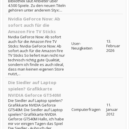
Bibliothek laut Anbieter über
4.500 Spiele. Zu den neuen Titeln
gehören unter anderem Styx:...
Nvidia GeForce Now: Ab
sofort auch für die
Amazon Fire TV Sticks
Nvidia GeForce Now: Ab sofort
13.
auch für die Amazon Fire TV
User-
Februar
Sticks: Nvidia GeForce Now: Ab
Neuigkeiten
2026
sofort auch für die Amazon Fire
TV Sticks So liefert man nicht nur
technisch richtig gute Qualität,
sondern ich finde es auch ideal,
dass man keinen eigenen Store
nutzt,...
Die Siedler auf Laptop
spielen? Grafikkarte
NVIDIA Geforce GT540M
Die Siedler auf Laptop spielen?
11.
Grafikkarte NVIDIA Geforce
Computerfragen
Januar
GT540M: Die Siedler auf Laptop
2012
spielen? Grafikkarte NVIDIA
Geforce GT540M Hallo, ich habe
mir vor einigen Tagen das Spiel
Die Siedler - Aubruch der