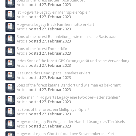
Sons of the forest Modern Axe Standort
Article
posted
27. Februar 2023
Ist Hogwarts-Legacy ein Mehrspieler-Spiel?
Article
posted
27. Februar 2023
Hogwarts Legacy Black Familienmotto erklärt
Article
posted
27. Februar 2023
Sons of the forest Bauanleitung - wie man seine Basis baut
Article
posted
27. Februar 2023
Sons of the forest Ende erklärt
Article
posted
27. Februar 2023
Jedes Sons of the forest GPS-Ortungsgerät und seine Verwendung
Article
posted
27. Februar 2023
Das Ende des Dead Space Remakes erklärt
Article
posted
27. Februar 2023
Sons of the forest katana Standort und wie man es bekommt
Article
posted
27. Februar 2023
Sollte man in Hogwarts Legacy eine Fwooper-Feder stehlen?
Article
posted
27. Februar 2023
Ist Sons of the forest ein Multiplayer-Spiel?
Article
posted
27. Februar 2023
Hogwarts Legacy Ein Vogel in der Hand - Lösung des Türrätsels
Article
posted
27. Februar 2023
Hogwarts Legacy Ghost of our Love Schwimmkerzen Karte