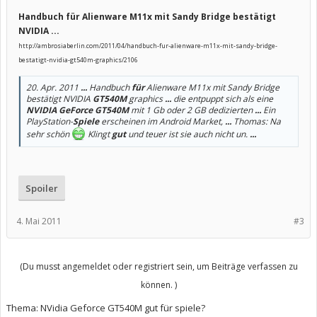
Handbuch für Alienware M11x mit Sandy Bridge bestätigt
NVIDIA ...
http://ambrosiaberlin.com/2011/04/handbuch-fur-alienware-m11x-mit-sandy-bridge-
bestatigt-nvidia-gt540m-graphics/2106
20. Apr. 2011
...
Handbuch
für
Alienware M11x mit Sandy Bridge
bestätigt NVIDIA
GT540M
graphics
...
die entpuppt sich als eine
NVIDIA GeForce GT540M
mit 1 Gb oder 2 GB dedizierten
...
Ein
PlayStation-
Spiele
erscheinen im Android Market,
...
Thomas: Na
sehr schön
Klingt
gut
und teuer ist sie auch nicht un.
...
Spoiler
4. Mai 2011
#3
(Du musst angemeldet oder registriert sein, um Beiträge verfassen zu
können. )
Thema:
NVidia Geforce GT540M gut für spiele?