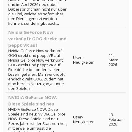
und im April 2026 neu dabei
Dabei spricht man nicht nur über
die Titel, welche ab sofort über
den Dienst genutzt werden
können, sondern gibt auch...
Nvidia GeForce Now
verknüpft GOG direkt und
peppt VR auf
Nvidia GeForce Now verknüpft
11.
GOG direkt und peppt VR auf:
User-
März
Nvidia GeForce Now verknüpft
Neuigkeiten
2026
GOG direkt und peppt VR auf
Eine dürfte besonders vielen
Lesern gefallen: Man verknüpft
endlich direkt GOG. Zudem hat
man bereits Neuzugänge unter
den Spielen...
NVIDIA GeForce NOW:
Diese Spiele sind neu
NVIDIA GeForce NOW: Diese
Spiele sind neu: NVIDIA GeForce
19.
User-
NOW: Diese Spiele sind neu
Februar
Neuigkeiten
Sechs Jahre ist der Start nun her,
2026
mittlerweile umfasst die