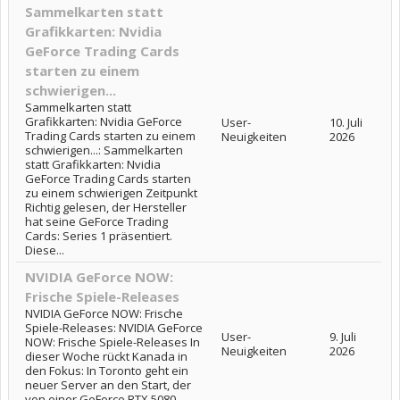
Sammelkarten statt
Grafikkarten: Nvidia
GeForce Trading Cards
starten zu einem
schwierigen...
Sammelkarten statt
Grafikkarten: Nvidia GeForce
User-
10. Juli
Trading Cards starten zu einem
Neuigkeiten
2026
schwierigen...: Sammelkarten
statt Grafikkarten: Nvidia
GeForce Trading Cards starten
zu einem schwierigen Zeitpunkt
Richtig gelesen, der Hersteller
hat seine GeForce Trading
Cards: Series 1 präsentiert.
Diese...
NVIDIA GeForce NOW:
Frische Spiele-Releases
NVIDIA GeForce NOW: Frische
Spiele-Releases: NVIDIA GeForce
User-
9. Juli
NOW: Frische Spiele-Releases In
Neuigkeiten
2026
dieser Woche rückt Kanada in
den Fokus: In Toronto geht ein
neuer Server an den Start, der
von einer GeForce RTX 5080