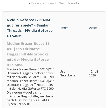
<
Previous Thread
|
Next Thread
>
NVidia Geforce GT540M
gut für spiele? - Similar
Forum
Datum
Threads - NVidia Geforce
GT540M
Medion Erazer Beast 16
X10|X15 Ultimate:
Flaggschiff-Notebooks
mit der Nvidia GeForce
RTX 5090
Medion Erazer Beast 16 X10|X15
User-
19. Juli
Ultimate: Flaggschiff-Notebooks
Neuigkeiten
2026
mit der Nvidia GeForce RTX 5090:
Medion Erazer Beast 16 X10|X15
Ultimate: Flaggschiff-Notebooks
mit der Nvidia GeForce RTX 5090
Die neuen Modelle sind
mächtige Flaggschiffe, welche je
nach Ausführung bis zu AMD
Ryzen 9 9955HX...