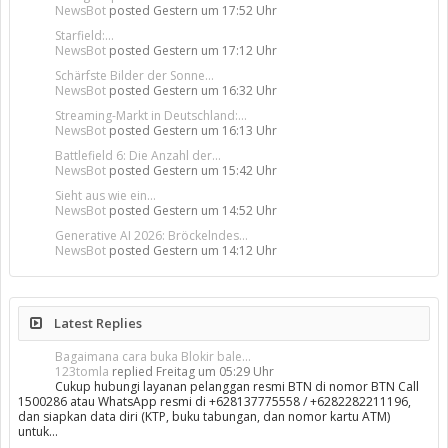
NewsBot
posted
Gestern um 17:52 Uhr
Starfield:...
NewsBot
posted
Gestern um 17:12 Uhr
Schärfste Bilder der Sonne...
NewsBot
posted
Gestern um 16:32 Uhr
Streaming-Markt in Deutschland:...
NewsBot
posted
Gestern um 16:13 Uhr
Battlefield 6: Die Anzahl der...
NewsBot
posted
Gestern um 15:42 Uhr
Sieht aus wie ein...
NewsBot
posted
Gestern um 14:52 Uhr
Generative AI 2026: Bröckelndes...
NewsBot
posted
Gestern um 14:12 Uhr
Latest Replies
Bagaimana cara buka Blokir bale...
123tomla
replied
Freitag um 05:29 Uhr
Cukup hubungi layanan pelanggan resmi BTN di nomor BTN Call
1500286 atau WhatsApp resmi di +628137775558 / +6282282211196,
dan siapkan data diri (KTP, buku tabungan, dan nomor kartu ATM)
untuk…