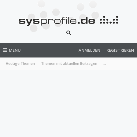
MENU
ANMELDEN
REGISTRIEREN
Heutige Themen
Themen mit aktuellen Beiträgen
...