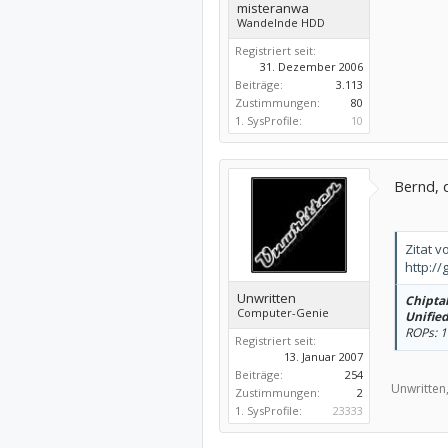
misteranwa
Wandelnde HDD
Registriert seit:
31. Dezember 2006
Beiträge:
3.113
Zustimmungen:
80
1. SysProfile:
10
Bernd, 
Zitat v
http://
Unwritten
Chiptak
Computer-Genie
Unifie
ROPs: 1
Registriert seit:
13. Januar 2007
Beiträge:
254
Unwritten
Zustimmungen:
2
1. SysProfile:
23333