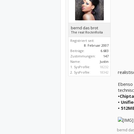
bernd das brot
The real RocknRolla
Registriert seit:
8. Februar 2007
Beiträge:
6.683
Zustimmungen:
147
Name:
Justin
1. SysProfile:
18232
realisti
2. SysProfile:
18342
Ebenso 
technis
•
Chipta
• Unifi
•
512MB
bernd das