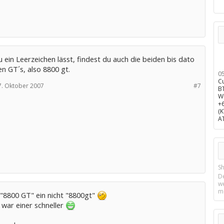
ein Leerzeichen lässt, findest du auch die beiden bis dato
en GT´s, also 8800 gt.
0
C
7. Oktober 2007
#7
B
W
+
(
A
Sh
D
w
m
 "8800 GT" ein nicht "8800gt"
 war einer schneller