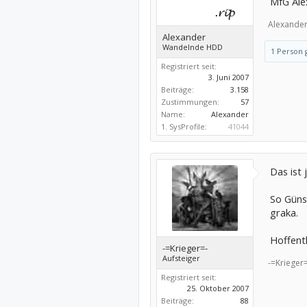
MfG Ale
Alexander
Alexander
Wandelnde HDD
1 Person g
Registriert seit:
3. Juni 2007
Beiträge:
3.158
Zustimmungen:
57
Name:
Alexander
1. SysProfile:
41044
Das ist
So Güns
graka.
Hoffentl
-=Krieger=-
Aufsteiger
-=Krieger=
Registriert seit:
25. Oktober 2007
Beiträge:
88