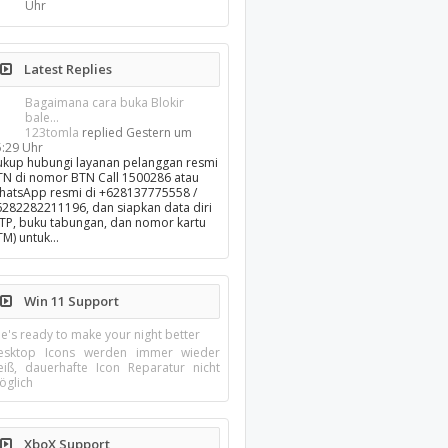
Uhr
Latest Replies
Bagaimana cara buka Blokir
bale...
123tomla
replied
Gestern um
5:29 Uhr
ukup hubungi layanan pelanggan resmi
TN di nomor BTN Call 1500286 atau
hatsApp resmi di +628137775558 /
6282282211196, dan siapkan data diri
KTP, buku tabungan, dan nomor kartu
TM) untuk…
Win 11 Support
e's ready to make your night better
esktop Icons werden immer wieder
eiß, dauerhafte Icon Reparatur nicht
öglich
XboX Support