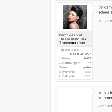
Verdamm
schnell 
bernd das
bernd das brot
The real RocknRolla
Themenstarter
Registriert seit:
8. Februar 2007
Beiträge:
6.683
Zustimmungen:
147
Name:
Justin
1. SysProfile:
18232
2. SysProfile:
18342
komisch
kommen 
Computer