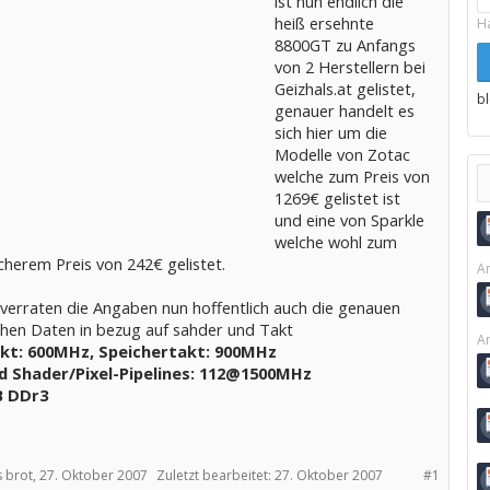
ist nun endlich die
heiß ersehnte
H
8800GT zu Anfangs
von 2 Herstellern bei
Geizhals.at gelistet,
b
genauer handelt es
sich hier um die
Modelle von Zotac
welche zum Preis von
1269€ gelistet ist
und eine von Sparkle
welche wohl zum
scherem Preis von 242€ gelistet.
Ar
verraten die Angaben nun hoffentlich auch die genauen
chen Daten in bezug auf sahder und Takt
Ar
kt: 600MHz, Speichertakt: 900MHz
ed Shader/
Pixel-Pipelines: 112@1500MHz
 DDr3
 brot,
27. Oktober 2007
Zuletzt bearbeitet:
27. Oktober 2007
#1