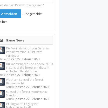
ast du dein Passwort vergessen?
Angemeldet
leiben
Game News
Die Vorinstallation von Genshin
Impact Version 3.5 ist jetzt
verfügbar
ticle
posted
27. Februar 2023
Du kannst Kelvin und andere NPCs
in Sons of the forest mit diesem
einfachen Befehl klonen
ticle
posted
27. Februar 2023
Wachsen Sons of the forest-
Bäume nach?
Article
posted
27. Februar 2023
Sons of the forest Modern Axe
Standort
Article
posted
27. Februar 2023
Ist Hogwarts-Legacy ein
Mehrspieler-Spiel?