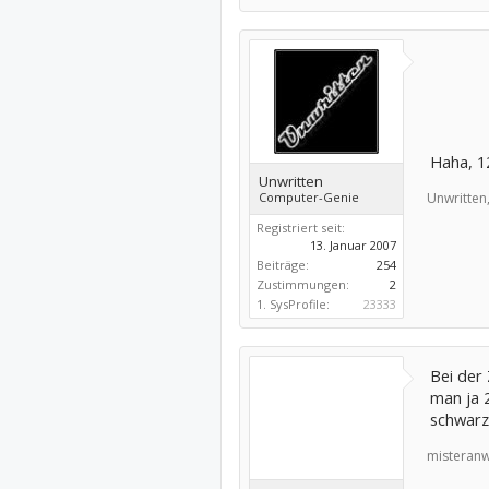
Haha, 1
Unwritten
Computer-Genie
Unwritten
Registriert seit:
13. Januar 2007
Beiträge:
254
Zustimmungen:
2
1. SysProfile:
23333
Bei der 
man ja 
schwar
misteranw