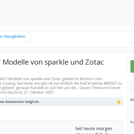
er-Neuigkeiten
T Modelle von sparkle und Zotac
800GT Modelle von sparkle und Zotac gelistet im Bereich
User-
r Lösung; Seit heute morgen ist nun endlich die heiß ersehnte 8800GT zu
t gelistet, genauer handelt es sich hier um die... Dieses Thema im Forum
ernd das brot,
27. Oktober 2007
.
B
ren Antworten möglich.
P
Seit heute morgen