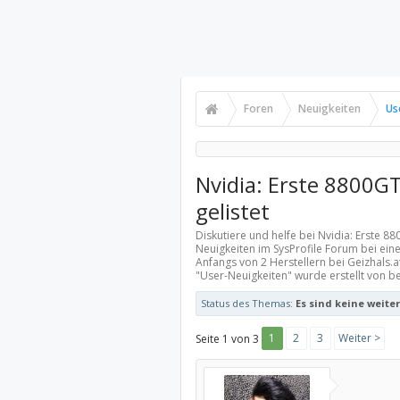
Foren
Neuigkeiten
Us
Nvidia: Erste 8800G
gelistet
Diskutiere und helfe bei Nvidia: Erste 8
Neuigkeiten
im SysProfile Forum bei eine
Anfangs von 2 Herstellern bei Geizhals.a
"
User-Neuigkeiten
" wurde erstellt von b
Status des Themas:
Es sind keine weite
1
2
3
Weiter >
Seite 1 von 3