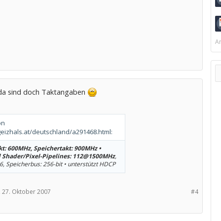
Ar
da sind doch Taktangaben
on
geizhals.at/deutschland/a291468.html:
t: 600MHz, Speichertakt: 900MHz •
d Shader/
Pixel-Pipelines: 112@1500MHz
,
6, Speicherbus: 256-bit • unterstützt HDCP
,
27. Oktober 2007
#4