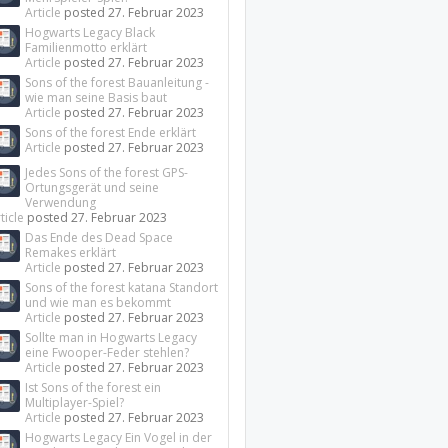
Article
posted
27. Februar 2023
Hogwarts Legacy Black
Familienmotto erklärt
Article
posted
27. Februar 2023
Sons of the forest Bauanleitung -
wie man seine Basis baut
Article
posted
27. Februar 2023
Sons of the forest Ende erklärt
Article
posted
27. Februar 2023
Jedes Sons of the forest GPS-
Ortungsgerät und seine
Verwendung
ticle
posted
27. Februar 2023
Das Ende des Dead Space
Remakes erklärt
Article
posted
27. Februar 2023
Sons of the forest katana Standort
und wie man es bekommt
Article
posted
27. Februar 2023
Sollte man in Hogwarts Legacy
eine Fwooper-Feder stehlen?
Article
posted
27. Februar 2023
Ist Sons of the forest ein
Multiplayer-Spiel?
Article
posted
27. Februar 2023
Hogwarts Legacy Ein Vogel in der