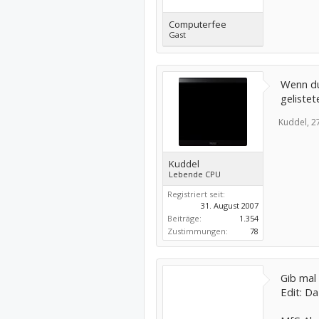
Computerfee
Gast
Wenn du 
gelistet
Kuddel,
2
Kuddel
Lebende CPU
Registriert seit:
31. August 2007
Beiträge:
1.354
Zustimmungen:
78
Gib mal
Edit: Da