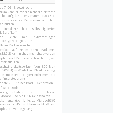
Pad 7 iOS 18 gewünscht
arum kann Numbers nicht die einfache
echenaufgabe lösen? (summe(B3:B92))
indowbasiertes Programm auf dem
pad nutzen
e installiere ich ein selbst-signiertes
L-Zertifikat?
Pad Leiste mit Textvorschlägen
uickType) reagiert nicht
SIM im iPad verwenden
ostfach auf einem alten iPad mini
s12.5.2) kann nicht eingerichtet werden
ple Pencil Pro lässt sich nicht zu „Wo
t?“ hinzufügen
eschwindigkeitsverlust (von 800 Mbit
uf 50Mbit) im WLAN bei VPN Aktivierung
oin, mein iPad reagiert nicht mehr auf
ie fingersteuerung
pdate 26.5.2 eines ipad 3. Generation
oftware-Update
intergrundbeleuchtung Magic
yboard iPad Air 11’’ M4 einschalten?
okumente über Links zu Microsoft365
ssen sich in iPad u. iPhone nicht öffnen
ppleCare Verlängerung