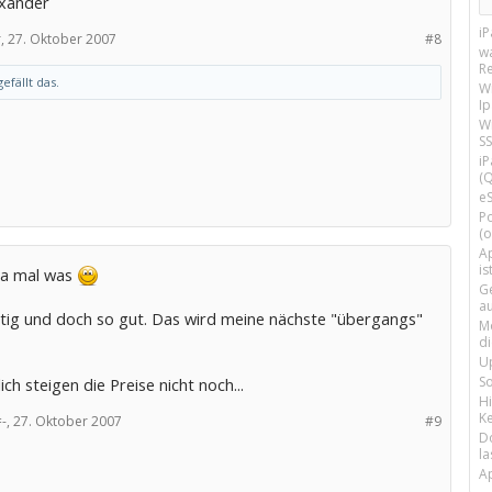
xander
i
,
27. Oktober 2007
#8
w
R
efällt das.
W
I
Wi
SS
i
(Q
e
P
(o
Ap
is
 ja mal was
G
a
tig und doch so gut. Das wird meine nächste "übergangs"
M
d
U
S
ich steigen die Preise nicht noch...
H
Ke
-,
27. Oktober 2007
#9
D
la
A