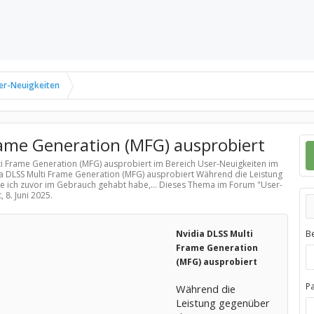
er-Neuigkeiten
rame Generation (MFG) ausprobiert
lti Frame Generation (MFG) ausprobiert im Bereich
User-Neuigkeiten
im
ia DLSS Multi Frame Generation (MFG) ausprobiert Während die Leistung
 ich zuvor im Gebrauch gehabt habe,... Dieses Thema im Forum "
User-
t,
8. Juni 2025
.
Nvidia DLSS Multi
B
Frame Generation
(MFG) ausprobiert
P
Während die
Leistung gegenüber