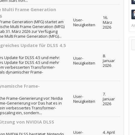
dem Start von...
e Multi Frame Generation
6
16.
User-
 Frame Generation (MFG) startet am
März
Neuigkeiten
Ar
mische Multi Frame Generation (MFG)
2026
e ab 31. März 2026 zur Verfügung
e Multi Frame Generation (MFG)...
ngreiches Update für DLSS 4.5
8.
es Update für DLSS 4.5 und mehr:
User-
Januar
es Update für DLSS 4.5 und mehr
Neuigkeiten
2026
em verbesserten Transformer-
mals dynamischer Frame-
dynamische Frame-
7.
User-
sche Frame-Generierung vor: Nvidia
Januar
Neuigkeiten
ame-Generierung vor Das hat es in
2026
r ein verbessertes Transformer-
pscaling ein, sondern...
tützung von NVIDIA DLSS
User-
4. April
von NVIDIA DLSS bestätigt: Nintendo