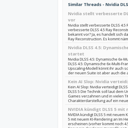
Similar Threads - Nvidia DLS
Nvidia stellt verbesserte D
vor
Nvidia stellt verbesserte DLSS 4.5 
verbesserte DLSS 4.5 Ray Reconst
bekannt vor? Ja, es handelt sich 
Ray Reconstruction. Es kommt nämlic
Nvidia DLSS 4.5: Dynamisch
startet
Nvidia DLSS 4.5: Dynamische 6x-Mul
DLSS 4.5: Dynamische 6x-Multi-Fr
Upscaling-Modell könnt ihr auch sc
der neuen Suite ist aber auch die 
Kein AI Slop: Nvidia verteid
Kein AI Slop: Nvidia verteidigt DLSS 
DLSS 5 Die Technik soll laut dem 
Games verzahnen und in vielen Ti
Charakterdarstellung auf ein neues
NVIDIA kündigt DLSS 5 mit 
NVIDIA kündigt DLSS 5 mit neuem K
5 mit neuem KI-Rendering an Im He
erscheinen (vorher kommt noch 4.5