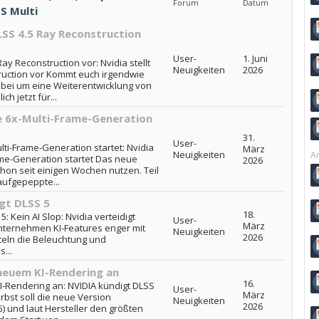
Forum
Datum
S Multi
LSS 4.5 Ray Reconstruction
User-
1. Juni
Ray Reconstruction vor: Nvidia stellt
Neuigkeiten
2026
ruction vor Kommt euch irgendwie
dabei um eine Weiterentwicklung von
h jetzt für...
e 6x-Multi-Frame-Generation
31.
User-
ti-Frame-Generation startet: Nvidia
März
Neuigkeiten
Ar
ame-Generation startet Das neue
2026
hon seit einigen Wochen nutzen. Teil
aufgepeppte...
igt DLSS 5
18.
5: Kein AI Slop: Nvidia verteidigt
User-
März
Unternehmen KI-Features enger mit
Neuigkeiten
2026
teln die Beleuchtung und
...
neuem KI-Rendering an
16.
I-Rendering an: NVIDIA kündigt DLSS
User-
März
rbst soll die neue Version
Neuigkeiten
2026
) und laut Hersteller den größten