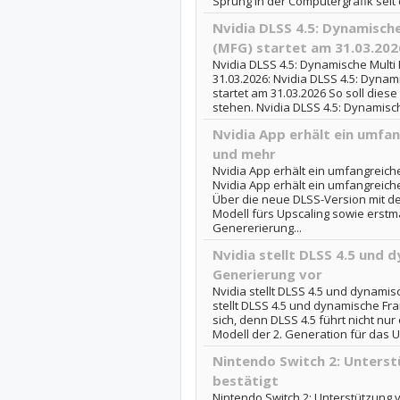
Sprung in der Computergrafik seit 
Nvidia DLSS 4.5: Dynamisch
(MFG) startet am 31.03.202
Nvidia DLSS 4.5: Dynamische Multi
31.03.2026: Nvidia DLSS 4.5: Dyna
startet am 31.03.2026 So soll dies
stehen. Nvidia DLSS 4.5: Dynamisch
Nvidia App erhält ein umfa
und mehr
Nvidia App erhält ein umfangreich
Nvidia App erhält ein umfangreich
Über die neue DLSS-Version mit d
Modell fürs Upscaling sowie erst
Genererierung...
Nvidia stellt DLSS 4.5 und 
Generierung vor
Nvidia stellt DLSS 4.5 und dynami
stellt DLSS 4.5 und dynamische Fr
sich, denn DLSS 4.5 führt nicht nu
Modell der 2. Generation für das U
Nintendo Switch 2: Unters
bestätigt
Nintendo Switch 2: Unterstützung 