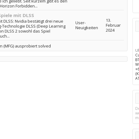
ich geliebt. Seit kurzem gibt es den
„Horizon Forbidden...
Spiele mit DLSS
13.
it DLSS: Nvidia bestätigt drei neue
User-
Februar
ng-Technologie DLSS (Deep Learning
Neuigkeiten
2024
von DLSS 2 sowohl das Spiel
uch...
n (MFG) ausprobiert solved
U
C
B
W
+
(
A
D
w
m