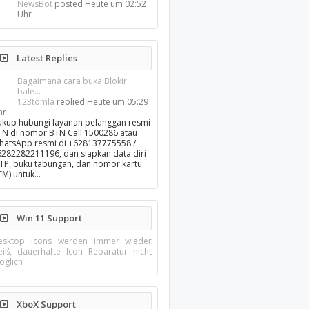
NewsBot
posted
Heute um 02:52
Uhr
Latest Replies
Bagaimana cara buka Blokir
bale...
123tomla
replied
Heute um 05:29
hr
ukup hubungi layanan pelanggan resmi
TN di nomor BTN Call 1500286 atau
hatsApp resmi di +628137775558 /
6282282211196, dan siapkan data diri
KTP, buku tabungan, dan nomor kartu
TM) untuk…
Win 11 Support
esktop Icons werden immer wieder
eiß, dauerhafte Icon Reparatur nicht
öglich
XboX Support