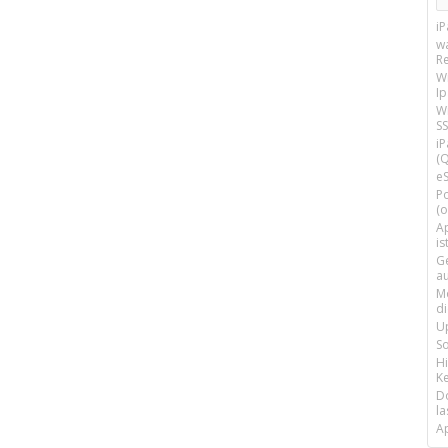
i
w
R
W
I
Wi
SS
i
(Q
e
P
(o
Ap
is
G
a
M
d
U
S
H
Ke
D
la
A