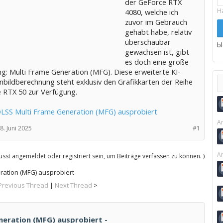
der GeForce RTX
H
4080, welche ich
zuvor im Gebrauch
gehabt habe, relativ
überschaubar
b
gewachsen ist, gibt
es doch eine große
g: Multi Frame Generation (MFG). Diese erweiterte KI-
nbildberechnung steht exklusiv den Grafikkarten der Reihe
 RTX 50 zur Verfügung.
DLSS Multi Frame Generation (MFG) ausprobiert
Ar
8. Juni 2025
#1
Ar
sst angemeldet oder registriert sein, um Beiträge verfassen zu können. )
ration (MFG) ausprobiert
Previous Thread
|
Next Thread
>
neration (MFG) ausprobiert -