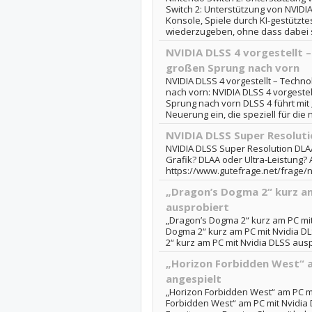
Switch 2: Unterstützung von NVIDIA
Konsole, Spiele durch KI-gestützte
wiederzugeben, ohne dass dabei s
NVIDIA DLSS 4 vorgestellt 
großen Sprung nach vorn
NVIDIA DLSS 4 vorgestellt – Techn
nach vorn: NVIDIA DLSS 4 vorgeste
Sprung nach vorn DLSS 4 führt mit
Neuerung ein, die speziell für die 
NVIDIA DLSS Super Resolut
NVIDIA DLSS Super Resolution DLAA
Grafik? DLAA oder Ultra-Leistung?
https://www.gutefrage.net/frage/n
„Dragon’s Dogma 2“ kurz am
ausprobiert
„Dragon’s Dogma 2“ kurz am PC mit
Dogma 2“ kurz am PC mit Nvidia DL
2“ kurz am PC mit Nvidia DLSS aus
„Horizon Forbidden West“ a
angespielt
„Horizon Forbidden West“ am PC mi
Forbidden West“ am PC mit Nvidia 