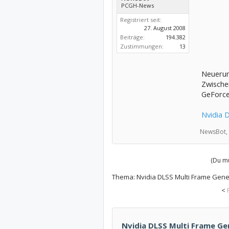
PCGH-News
Registriert seit:
27. August 2008
Beiträge:
194.382
Zustimmungen:
13
Neuerun
Zwische
GeForce
Nvidia 
NewsBot,
(Du mu
Thema:
Nvidia DLSS Multi Frame Gene
<
Nvidia DLSS Multi Frame Ge