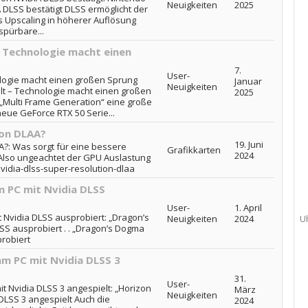
Neuigkeiten
2025
 DLSS bestätigt DLSS ermöglicht der
s Upscaling in höherer Auflösung
pürbare...
– Technologie macht einen
7.
User-
ologie macht einen großen Sprung
Januar
Neuigkeiten
llt – Technologie macht einen großen
2025
 „Multi Frame Generation“ eine große
neue GeForce RTX 50 Serie...
ion DLAA?
19. Juni
?: Was sorgt für eine bessere
Grafikkarten
2024
 Also ungeachtet der GPU Auslastung
vidia-dlss-super-resolution-dlaa
 PC mit Nvidia DLSS
User-
1. April
 Nvidia DLSS ausprobiert: „Dragon’s
Neuigkeiten
2024
U
SS ausprobiert . . „Dragon’s Dogma
probiert
m PC mit Nvidia DLSS 3
31.
User-
t Nvidia DLSS 3 angespielt: „Horizon
März
Neuigkeiten
DLSS 3 angespielt Auch die
2024