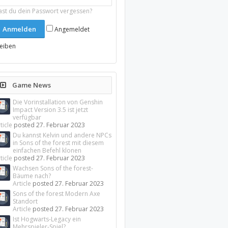
ast du dein Passwort vergessen?
Angemeldet
leiben
Game News
Die Vorinstallation von Genshin
Impact Version 3.5 ist jetzt
verfügbar
ticle
posted
27. Februar 2023
Du kannst Kelvin und andere NPCs
in Sons of the forest mit diesem
einfachen Befehl klonen
ticle
posted
27. Februar 2023
Wachsen Sons of the forest-
Bäume nach?
Article
posted
27. Februar 2023
Sons of the forest Modern Axe
Standort
Article
posted
27. Februar 2023
Ist Hogwarts-Legacy ein
Mehrspieler-Spiel?