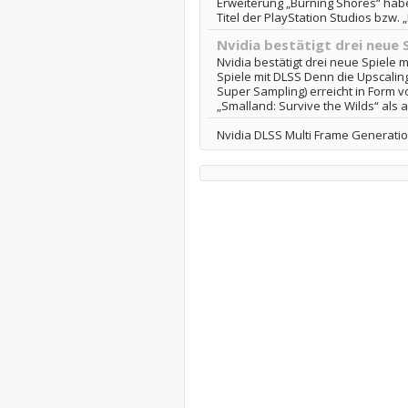
Erweiterung „Burning Shores“ habe 
Titel der PlayStation Studios bzw. 
Nvidia bestätigt drei neue 
Nvidia bestätigt drei neue Spiele m
Spiele mit DLSS Denn die Upscali
Super Sampling) erreicht in Form 
„Smalland: Survive the Wilds“ als a
Nvidia DLSS Multi Frame Generatio