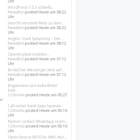
Uhr
WordPress 7.0.3 schließt...
NewsBot
posted
Heute um 08:22
Uhr
Gericht verurteilt Meta zu über...
NewsBot
posted
Heute um 08:22
Uhr
Angelic: Dark Symphony – Der...
NewsBot
posted
Heute um 08:12
Uhr
OpenAI plant mobilen...
NewsBot
posted
Heute um 07:12
Uhr
BirdyChat: Messenger jetzt auf...
NewsBot
posted
Heute um 07:12
Uhr
Bagaimana cara buka Blokir
bale...
123tomla
posted
Heute um 05:27
hr
Call center bank Saqu layanan...
123tomla
posted
Heute um 05:16
Uhr
Nomor contact WhatsApp resmi...
123tomla
posted
Heute um 05:10
Uhr
Open-Source-BIOS für AM5: Nur...