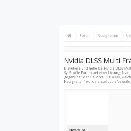
Foren
Neuigkeiten
Us
Nvidia DLSS Multi F
Diskutiere und helfe bei Nvidia DLSS Mu
SysProfile Forum bei einer Lösung; Nvid
gegenüber der GeForce RTX 4080, welche
Neuigkeiten
" wurde erstellt von NewsBo
NewsBot