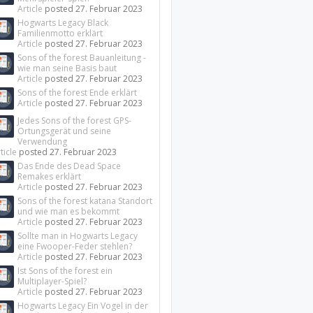
Article
posted
27. Februar 2023
Hogwarts Legacy Black
Familienmotto erklärt
Article
posted
27. Februar 2023
Sons of the forest Bauanleitung -
wie man seine Basis baut
Article
posted
27. Februar 2023
Sons of the forest Ende erklärt
Article
posted
27. Februar 2023
Jedes Sons of the forest GPS-
Ortungsgerät und seine
Verwendung
ticle
posted
27. Februar 2023
Das Ende des Dead Space
Remakes erklärt
Article
posted
27. Februar 2023
Sons of the forest katana Standort
und wie man es bekommt
Article
posted
27. Februar 2023
Sollte man in Hogwarts Legacy
eine Fwooper-Feder stehlen?
Article
posted
27. Februar 2023
Ist Sons of the forest ein
Multiplayer-Spiel?
Article
posted
27. Februar 2023
Hogwarts Legacy Ein Vogel in der