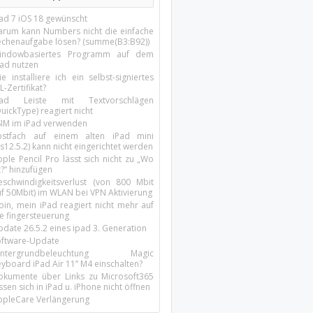
Pad 7 iOS 18 gewünscht
arum kann Numbers nicht die einfache
echenaufgabe lösen? (summe(B3:B92))
indowbasiertes Programm auf dem
pad nutzen
e installiere ich ein selbst-signiertes
L-Zertifikat?
Pad Leiste mit Textvorschlägen
uickType) reagiert nicht
SIM im iPad verwenden
ostfach auf einem alten iPad mini
s12.5.2) kann nicht eingerichtet werden
ple Pencil Pro lässt sich nicht zu „Wo
t?“ hinzufügen
eschwindigkeitsverlust (von 800 Mbit
uf 50Mbit) im WLAN bei VPN Aktivierung
oin, mein iPad reagiert nicht mehr auf
ie fingersteuerung
pdate 26.5.2 eines ipad 3. Generation
oftware-Update
intergrundbeleuchtung Magic
yboard iPad Air 11’’ M4 einschalten?
okumente über Links zu Microsoft365
ssen sich in iPad u. iPhone nicht öffnen
ppleCare Verlängerung