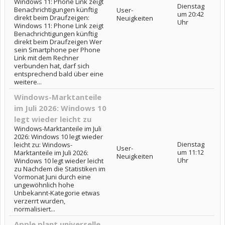
Windows 11: Phone Link zeigt
Dienstag
Benachrichtigungen künftig
User-
um 20:42
direkt beim Draufzeigen:
Neuigkeiten
Uhr
Windows 11: Phone Link zeigt
Benachrichtigungen künftig
direkt beim Draufzeigen Wer
sein Smartphone per Phone
Link mit dem Rechner
verbunden hat, darf sich
entsprechend bald über eine
weitere...
Windows-Marktanteile
im Juli 2026: Windows 10
legt wieder leicht zu
Windows-Marktanteile im Juli
2026: Windows 10 legt wieder
Dienstag
leicht zu: Windows-
User-
um 11:12
Marktanteile im Juli 2026:
Neuigkeiten
Uhr
Windows 10 legt wieder leicht
zu Nachdem die Statistiken im
Vormonat Juni durch eine
ungewöhnlich hohe
Unbekannt-Kategorie etwas
verzerrt wurden,
normalisiert...
Apple plant universelle