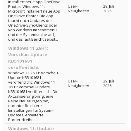
installiert neue App OneDrive
User-
29. Juli
Photos: Windows 11:
Neuigkeiten
2026
Microsoft installiert neue App
OneDrive Photos Die App
taucht nach Updates des
OneDrive-Sync-Clients oder
von Windows im Startmenü
und der Systemsuche auf,
und das laut Bericht selbst...
Windows 11 26H1:
Vorschau-Update
KB5101681
veröffentlicht
Windows 11 26H1: Vorschau-
Update KB5101681
User-
29. Juli
veröffentlicht: Windows 11
Neuigkeiten
2026
26H1: Vorschau-Update
KB5101681 veröffentlicht Die
Aktualisierung bringt eine
Reihe Neuerungen mit,
darunter flexiblere
Einstellungen für System-
Updates, erweiterte
Barrierefreiheit...
Windows 11: Update