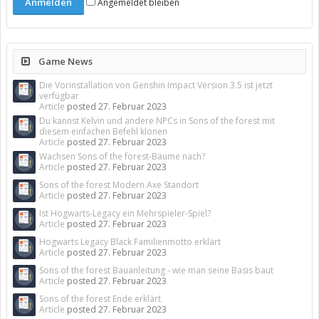
Angemeldet bleiben
Game News
Die Vorinstallation von Genshin Impact Version 3.5 ist jetzt
verfügbar
Article
posted
27. Februar 2023
Du kannst Kelvin und andere NPCs in Sons of the forest mit
diesem einfachen Befehl klonen
Article
posted
27. Februar 2023
Wachsen Sons of the forest-Bäume nach?
Article
posted
27. Februar 2023
Sons of the forest Modern Axe Standort
Article
posted
27. Februar 2023
Ist Hogwarts-Legacy ein Mehrspieler-Spiel?
Article
posted
27. Februar 2023
Hogwarts Legacy Black Familienmotto erklärt
Article
posted
27. Februar 2023
Sons of the forest Bauanleitung - wie man seine Basis baut
Article
posted
27. Februar 2023
Sons of the forest Ende erklärt
Article
posted
27. Februar 2023