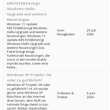
KB5101684 bringt
Windows-Hello-
Upgrade und weitere
Neuerungen
Windows 11: Update
KB5101684 bringt Windows-
User-
29. Juli
Hello-Upgrade und weitere
Neuigkeiten
2026
Neuerungen: Windows 11:
Update KB5101684 bringt
Windows-Hello-Upgrade und
weitere Neuerungen Das
Paket bringt einige
funktionale Neuerungen, die
zuvor in den Insider-Builds
erprobt wurden, sowie eine
Reihe...
Windows XP Projekt: OK
oder zu gefährlich?
Windows XP Projekt: OK oder
zu gefährlich?: Hi. Ich würde
gerne, eine Windows XP
Software &
6. Juni
Maschine an das Internet
Treiber
2024
dran lassen, aber NUR um
normale Dinge damit zu tun,
sprich: Wetter, Nachrichten,