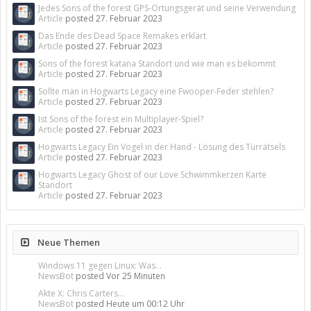
Jedes Sons of the forest GPS-Ortungsgerät und seine Verwendung
Article
posted
27. Februar 2023
Das Ende des Dead Space Remakes erklärt
Article
posted
27. Februar 2023
Sons of the forest katana Standort und wie man es bekommt
Article
posted
27. Februar 2023
Sollte man in Hogwarts Legacy eine Fwooper-Feder stehlen?
Article
posted
27. Februar 2023
Ist Sons of the forest ein Multiplayer-Spiel?
Article
posted
27. Februar 2023
Hogwarts Legacy Ein Vogel in der Hand - Lösung des Türrätsels
Article
posted
27. Februar 2023
Hogwarts Legacy Ghost of our Love Schwimmkerzen Karte
Standort
Article
posted
27. Februar 2023
Neue Themen
Windows 11 gegen Linux: Was...
NewsBot
posted
Vor 25 Minuten
Akte X: Chris Carters...
NewsBot
posted
Heute um 00:12 Uhr