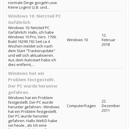
normale Dinge googeln usw.
Keine Logins! (z.B. und...
Windows 10: Netzteil PC
Gefährlich
Windows 10: Netzteil PC
Gefährlich: Hallo, ich habe
12.
Windows 10 Pro, Vers. 1709,
Windows 10
Februar
Build 16299.192 Seit ca 4
2018
Wochen meldet sich nach
dem Start "Trackerupdate"
und will sich aktualisieren.
Aus dem Autostart habe ich
dies entfernt,...
Windows hat ein
Problem festgestellt.
Der PC wurde herunter
gefahren.
Windows hat ein Problem
22.
festgestellt. Der PC wurde
Computerfragen
Dezember
herunter gefahren.: Windows
2011
hat ein Problem festgestellt.
Der PC wurde herunter
gefahren. Hallo Welt:D habe
sei heute , als Ich eine