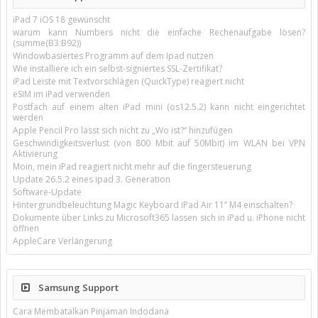
iPad 7 iOS 18 gewünscht
warum kann Numbers nicht die einfache Rechenaufgabe lösen?
(summe(B3:B92))
Windowbasiertes Programm auf dem Ipad nutzen
Wie installiere ich ein selbst-signiertes SSL-Zertifikat?
iPad Leiste mit Textvorschlägen (QuickType) reagiert nicht
eSIM im iPad verwenden
Postfach auf einem alten iPad mini (os12.5.2) kann nicht eingerichtet
werden
Apple Pencil Pro lässt sich nicht zu „Wo ist?“ hinzufügen
Geschwindigkeitsverlust (von 800 Mbit auf 50Mbit) im WLAN bei VPN
Aktivierung
Moin, mein iPad reagiert nicht mehr auf die fingersteuerung
Update 26.5.2 eines ipad 3. Generation
Software-Update
Hintergrundbeleuchtung Magic Keyboard iPad Air 11’’ M4 einschalten?
Dokumente über Links zu Microsoft365 lassen sich in iPad u. iPhone nicht
öffnen
AppleCare Verlängerung
Samsung Support
Cara Membatalkan Pinjaman Indodana