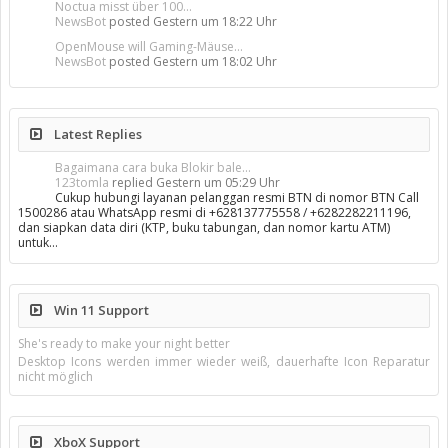
Noctua misst über 100...
NewsBot
posted
Gestern um 18:22 Uhr
OpenMouse will Gaming-Mäuse...
NewsBot
posted
Gestern um 18:02 Uhr
Latest Replies
Bagaimana cara buka Blokir bale...
123tomla
replied
Gestern um 05:29 Uhr
Cukup hubungi layanan pelanggan resmi BTN di nomor BTN Call
1500286 atau WhatsApp resmi di +628137775558 / +6282282211196,
dan siapkan data diri (KTP, buku tabungan, dan nomor kartu ATM)
untuk…
Win 11 Support
She's ready to make your night better
Desktop Icons werden immer wieder weiß, dauerhafte Icon Reparatur
nicht möglich
XboX Support