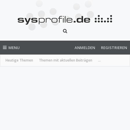
MENU
ANMELDEN
REGISTRIEREN
Heutige Themen
Themen mit aktuellen Beiträgen
...