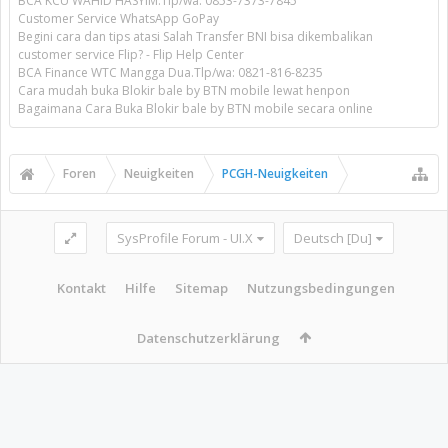
BCA KCU WAHID HASYIM.Tlp/wa: 0853-7373-7845
Customer Service WhatsApp GoPay
Begini cara dan tips atasi Salah Transfer BNI bisa dikembalikan
customer service Flip? - Flip Help Center
BCA Finance WTC Mangga Dua.Tlp/wa: 0821-816-8235
Cara mudah buka Blokir bale by BTN mobile lewat henpon
Bagaimana Cara Buka Blokir bale by BTN mobile secara online
Foren
Neuigkeiten
PCGH-Neuigkeiten
SysProfile Forum - UI.X
Deutsch [Du]
Kontakt
Hilfe
Sitemap
Nutzungsbedingungen
Datenschutzerklärung