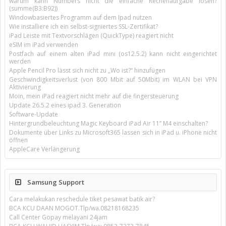
warum kann Numbers nicht die einfache Rechenaufgabe lösen?
(summe(B3:B92))
Windowbasiertes Programm auf dem Ipad nutzen
Wie installiere ich ein selbst-signiertes SSL-Zertifikat?
iPad Leiste mit Textvorschlägen (QuickType) reagiert nicht
eSIM im iPad verwenden
Postfach auf einem alten iPad mini (os12.5.2) kann nicht eingerichtet
werden
Apple Pencil Pro lässt sich nicht zu „Wo ist?“ hinzufügen
Geschwindigkeitsverlust (von 800 Mbit auf 50Mbit) im WLAN bei VPN
Aktivierung
Moin, mein iPad reagiert nicht mehr auf die fingersteuerung
Update 26.5.2 eines ipad 3. Generation
Software-Update
Hintergrundbeleuchtung Magic Keyboard iPad Air 11’’ M4 einschalten?
Dokumente über Links zu Microsoft365 lassen sich in iPad u. iPhone nicht
öffnen
AppleCare Verlängerung
Samsung Support
Cara melakukan reschedule tiket pesawat batik air?
BCA KCU DAAN MOGOT.Tlp/wa.08218168235
Call Center Gopay melayani 24jam