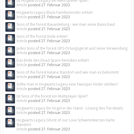
Ist Hogwarts-Legacy ein Mehrspieler-Spiel?
Article
posted
27. Februar 2023
Hogwarts Legacy Black Familienmotto erklärt
Article
posted
27. Februar 2023
Sons of the forest Bauanleitung - wie man seine Basis baut
Article
posted
27. Februar 2023
Sons of the forest Ende erklärt
Article
posted
27. Februar 2023
Jedes Sons of the forest GPS-Ortungsgerät und seine Verwendung
Article
posted
27. Februar 2023
Das Ende des Dead Space Remakes erklärt
Article
posted
27. Februar 2023
Sons of the forest katana Standort und wie man es bekommt
Article
posted
27. Februar 2023
Sollte man in Hogwarts Legacy eine Fwooper-Feder stehlen?
Article
posted
27. Februar 2023
Ist Sons of the forest ein Multiplayer-Spiel?
Article
posted
27. Februar 2023
Hogwarts Legacy Ein Vogel in der Hand - Lösung des Türrätsels
Article
posted
27. Februar 2023
Hogwarts Legacy Ghost of our Love Schwimmkerzen Karte
Standort
Article
posted
27. Februar 2023