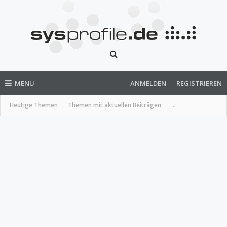
MENU
ANMELDEN
REGISTRIEREN
Heutige Themen
Themen mit aktuellen Beiträgen
...