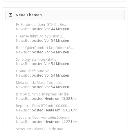
Neue Themen
Ex-Entwickler über GTA 6: „Sie...
NewsBot
posted
Vor 44 Minuten
Hisense führt Dolby Vision 2...
NewsBot
posted
Vor 54 Minuten
Bose QuietComfort Kopfhörer (2....
NewsBot
posted
Vor 54 Minuten
Synology stellt DiskStation...
NewsBot
posted
Vor 54 Minuten
Grand Theft Auto VI:...
NewsBot
posted
Vor 54 Minuten
Meta schickt Muse Code als...
NewsBot
posted
Vor 54 Minuten
RTX 50 zum Normalpreis: Nvidia...
NewsBot
posted
Heute um 15:32 Uhr
Repterra: Dino-RTS mit 100.000...
NewsBot
posted
Heute um 15:02 Uhr
Capcom: Neun von zehn Spielen...
NewsBot
posted
Heute um 14:22 Uhr
Samsung Galaxy Z Fold8 und...