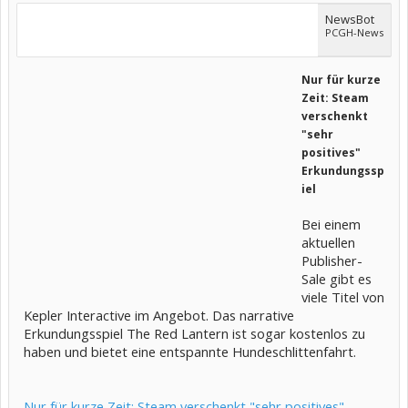
NewsBot
PCGH-News
Nur für kurze
Zeit: Steam
verschenkt
"sehr
positives"
Erkundungssp
iel
Bei einem
aktuellen
Publisher-
Sale gibt es
viele Titel von
Kepler Interactive im Angebot. Das narrative
Erkundungsspiel The Red Lantern ist sogar kostenlos zu
haben und bietet eine entspannte Hundeschlittenfahrt.
Nur für kurze Zeit: Steam verschenkt "sehr positives"